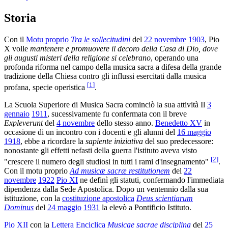
Storia
Con il
Motu proprio
Tra le sollecitudini
del
22 novembre
1903
, Pio
X volle
mantenere e promuovere il decoro della Casa di Dio, dove
gli augusti misteri della religione si celebrano
, operando una
profonda riforma nel campo della musica sacra a difesa della grande
tradizione della Chiesa contro gli influssi esercitati dalla musica
[
1
]
profana, specie operistica
.
La Scuola Superiore di Musica Sacra cominciò la sua attività Il
3
gennaio
1911
, sucessivamente fu confermata con il breve
Expleverunt
del
4 novembre
dello stesso anno.
Benedetto XV
in
occasione di un incontro con i docenti e gli alunni del
16 maggio
1918
, ebbe a ricordare la
sapiente iniziativa
del suo predecessore:
nonostante gli effetti nefasti della guerra l'istituto aveva visto
[
2
]
"crescere il numero degli studiosi in tutti i rami d'insegnamento"
.
Con il motu proprio
Ad musicæ sacræ restitutionem
del
22
novembre
1922
Pio XI
ne definì gli statuti, confermando l'immediata
dipendenza dalla Sede Apostolica. Dopo un ventennio dalla sua
istituzione, con la
costituzione apostolica
Deus scientiarum
Dominus
del
24 maggio
1931
la elevò a Pontificio Istituto.
Pio XII
con la
Lettera Enciclica
Musicae sacrae disciplina
del
25