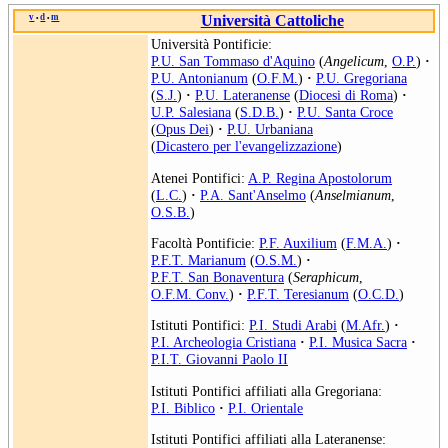
v
d
m
Università Cattoliche
•
•
Università Pontificie:
P.U. San Tommaso d'Aquino
(
Angelicum
,
O.P.
)
·
P.U. Antonianum
(
O.F.M.
)
·
P.U. Gregoriana
(
S.J.
)
·
P.U. Lateranense
(
Diocesi di Roma
)
·
U.P. Salesiana
(
S.D.B.
)
·
P.U. Santa Croce
(
Opus Dei
)
·
P.U. Urbaniana
(
Dicastero per l'evangelizzazione
)
Atenei Pontifici:
A.P. Regina Apostolorum
(
L.C.
)
·
P.A. Sant'Anselmo
(
Anselmianum
,
O.S.B.
)
Facoltà Pontificie:
P.F. Auxilium
(
F.M.A.
)
·
P.F.T. Marianum
(
O.S.M.
)
·
P.F.T. San Bonaventura
(
Seraphicum
,
O.F.M. Conv.
)
·
P.F.T. Teresianum
(
O.C.D.
)
Istituti Pontifici:
P.I. Studi Arabi
(
M.Afr.
)
·
P.I. Archeologia Cristiana
·
P.I. Musica Sacra
·
P.I.T. Giovanni Paolo II
Istituti Pontifici affiliati alla Gregoriana:
P.I. Biblico
·
P.I. Orientale
Istituti Pontifici affiliati alla Lateranense: