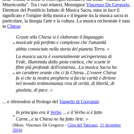
Misericordia". Tra i vari relatori, Monsignor
Vincenzo De Gregorio
,
Direttore del Pontificio Istituto di Musica Sacra, mise in luce il
significato e l'origine della musica e il legame tra la musica sacra in
particolare, la liturgia l'arte e la cultura. La musica orchestrale è nata
in
Chiesa
:
Grazie alla Chiesa si è elaborato il linguaggio
musicale più perfetto e complesso che l'umanità
«
»
abbia conosciuto nella storia del pianeta Terra.
La musica sacra è essenzialmente un'esperienza di
Fede, illuminata dalla gioia estetica, che scuote le
fibre più profonde dell'esistenza...La musica Sacra ha
un carattere orante che ci fa Chiesa...L'essere Chiesa
«
fa si che la nostra preghiera si faccia carità e diviene
nel mondo testimonianza viva di verità, di libertà, di
»
giustizia, di pace.
... e riferendosi al Prologo del
Vangelo di Giovanni
:
In principio era il
Verbo
... e il Verbo si è fatto
«
»
Carne...e la Chiesa ne ha fatto Arte.
(Mons. Vincenzo De Gregorio -
Città del Vaticano
,
21 dicembre
2016
)