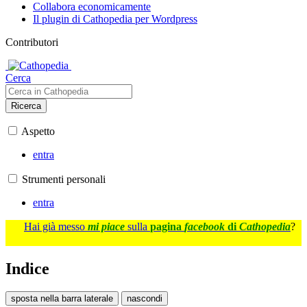
Collabora economicamente
Il plugin di Cathopedia per Wordpress
Contributori
Cerca
Ricerca
Aspetto
entra
Strumenti personali
entra
Hai già messo
mi piace
sulla
pagina
facebook
di
Cathopedia
?
Indice
sposta nella barra laterale
nascondi