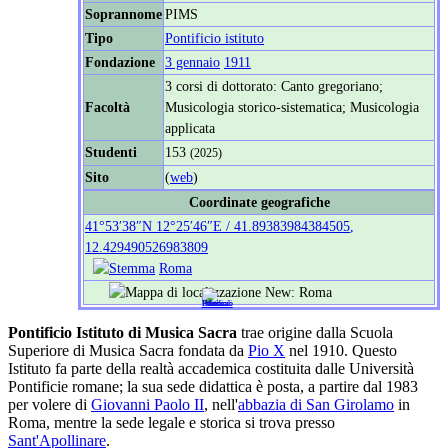
Soprannome
PIMS
Tipo
Pontificio istituto
Fondazione
3 gennaio
1911
3 corsi di dottorato: Canto gregoriano;
Facoltà
Musicologia storico-sistematica; Musicologia
applicata
Studenti
153
(2025)
Sito
(
web
)
Coordinate geografiche
41°53′38″N
12°25′46″E
/
41.89383984384505
,
12.429490526983809
Roma
Pontificio Istituto di Musica Sacra
trae origine dalla Scuola
Superiore di Musica Sacra fondata da
Pio X
nel 1910. Questo
Istituto fa parte della realtà accademica costituita dalle Università
Pontificie romane; la sua sede didattica è posta, a partire dal 1983
per volere di
Giovanni Paolo II
, nell'
abbazia di San Girolamo
in
Roma, mentre la sede legale e storica si trova presso
Sant'Apollinare
.