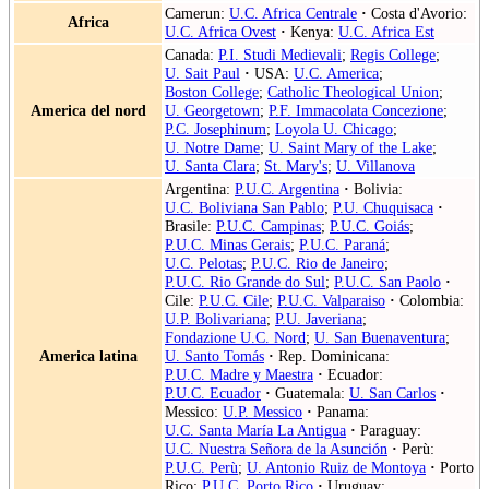
Camerun:
U.C. Africa Centrale
·
Costa d'Avorio:
Africa
U.C. Africa Ovest
·
Kenya:
U.C. Africa Est
Canada:
P.I. Studi Medievali
;
Regis College
;
U. Sait Paul
·
USA:
U.C. America
;
Boston College
;
Catholic Theological Union
;
America del nord
U. Georgetown
;
P.F. Immacolata Concezione
;
P.C. Josephinum
;
Loyola U. Chicago
;
U. Notre Dame
;
U. Saint Mary of the Lake
;
U. Santa Clara
;
St. Mary's
;
U. Villanova
Argentina:
P.U.C. Argentina
·
Bolivia:
U.C. Boliviana San Pablo
;
P.U. Chuquisaca
·
Brasile:
P.U.C. Campinas
;
P.U.C. Goiás
;
P.U.C. Minas Gerais
;
P.U.C. Paraná
;
U.C. Pelotas
;
P.U.C. Rio de Janeiro
;
P.U.C. Rio Grande do Sul
;
P.U.C. San Paolo
·
Cile:
P.U.C. Cile
;
P.U.C. Valparaiso
·
Colombia:
U.P. Bolivariana
;
P.U. Javeriana
;
Fondazione U.C. Nord
;
U. San Buenaventura
;
America latina
U. Santo Tomás
·
Rep. Dominicana:
P.U.C. Madre y Maestra
·
Ecuador:
P.U.C. Ecuador
·
Guatemala:
U. San Carlos
·
Messico:
U.P. Messico
·
Panama:
U.C. Santa María La Antigua
·
Paraguay:
U.C. Nuestra Señora de la Asunción
·
Perù:
P.U.C. Perù
;
U. Antonio Ruiz de Montoya
·
Porto
Rico:
P.U.C. Porto Rico
·
Uruguay: