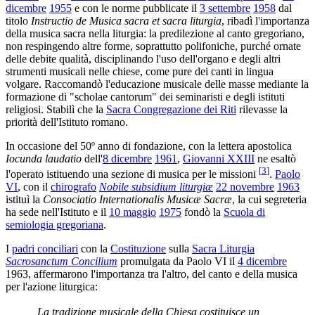
dicembre
1955
e con le norme pubblicate il
3 settembre
1958
dal
titolo
Instructio de Musica sacra et sacra liturgia
, ribadì l'importanza
della musica sacra nella liturgia: la predilezione al canto gregoriano,
non respingendo altre forme, soprattutto polifoniche, purché ornate
delle debite qualità, disciplinando l'uso dell'organo e degli altri
strumenti musicali nelle chiese, come pure dei canti in lingua
volgare. Raccomandò l'educazione musicale delle masse mediante la
formazione di "scholae cantorum" dei seminaristi e degli istituti
religiosi. Stabilì che la
Sacra Congregazione dei Riti
rilevasse la
priorità dell'Istituto romano.
In occasione del 50º anno di fondazione, con la lettera apostolica
Iocunda laudatio
dell'
8 dicembre
1961
,
Giovanni XXIII
ne esaltò
[
3
]
l'operato istituendo una sezione di musica per le missioni
.
Paolo
VI
, con il
chirografo
Nobile subsidium liturgiæ
22 novembre
1963
istituì la
Consociatio Internationalis Musicæ Sacræ
, la cui segreteria
ha sede nell'Istituto e il
10 maggio
1975
fondò la
Scuola di
semiologia gregoriana
.
I
padri conciliari
con la
Costituzione
sulla
Sacra Liturgia
Sacrosanctum Concilium
promulgata da Paolo VI il
4 dicembre
1963, affermarono l'importanza tra l'altro, del canto e della musica
per l'azione liturgica:
La tradizione musicale della Chiesa costituisce un