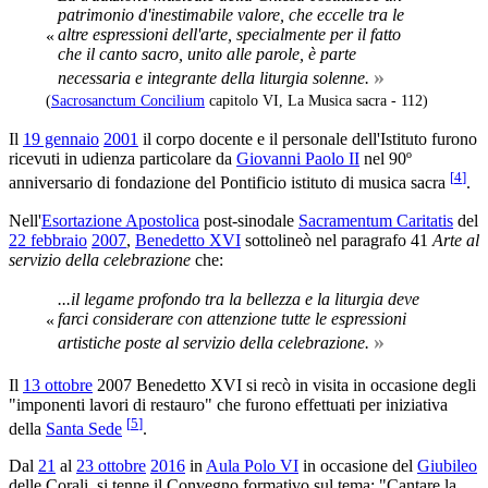
patrimonio d'inestimabile valore, che eccelle tra le
altre espressioni dell'arte, specialmente per il fatto
«
che il canto sacro, unito alle parole, è parte
»
necessaria e integrante della liturgia solenne.
(
Sacrosanctum Concilium
capitolo VI, La Musica sacra - 112)
Il
19 gennaio
2001
il corpo docente e il personale dell'Istituto furono
ricevuti in udienza particolare da
Giovanni Paolo II
nel 90º
[
4
]
anniversario di fondazione del Pontificio istituto di musica sacra
.
Nell'
Esortazione Apostolica
post-sinodale
Sacramentum Caritatis
del
22 febbraio
2007
,
Benedetto XVI
sottolineò nel paragrafo 41
Arte al
servizio della celebrazione
che:
...il legame profondo tra la bellezza e la liturgia deve
farci considerare con attenzione tutte le espressioni
«
»
artistiche poste al servizio della celebrazione.
Il
13 ottobre
2007 Benedetto XVI si recò in visita in occasione degli
"imponenti lavori di restauro" che furono effettuati per iniziativa
[
5
]
della
Santa Sede
.
Dal
21
al
23 ottobre
2016
in
Aula Polo VI
in occasione del
Giubileo
delle Corali, si tenne il Convegno formativo sul tema: "Cantare la