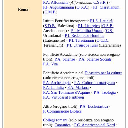
P.A. Alfonsiana
(
Alfonsianum
,
C.SS.R.
)
·
P.I. Augustinianum
(
O.S.A.
)
·
P.I. Claretianum
Roma
(
C.M.F.
)
Istituti Pontifici incorporati:
P.I.S. Latinità
(
S.D.B.
, Salesiana)
·
P.I. Liturgico
(
O.S.B.
,
Anselmianum)
·
P.I. Mobilità Umana
(
C.S.
,
Urbaniana)
·
P.I. Redemptor Hominis
(Lateranense)
·
P.I. Teresianum
(
O.C.D.
,
Teresianum)
·
P.I. Utriusque Iuris
(Lateranense)
Pontificie Accademie (solo ricerca non erogano
titoli):
P.A. Scienze
·
P.A. Scienze Sociali
·
P.A. Vita
Pontificie Accademie del
Dicastero per la cultura
(solo ricerca non erogano titoli):
P.A. Archeologia
·
P.A. Cultorum martyrum
·
P.A. Latinità
·
P.A. Mariana
·
P.A. San Tommaso d'Aquino
·
P.A. Teologia
·
P.A. Virtuosi al Pantheon
Altro (erogano titoli):
P.A. Ecclesiastica
·
P. Commissione Biblica
Collegi romani
(solo residenza non erogano
titoli):
Capranica
·
P.C. Americano del Nord
·