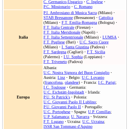
C. Germanico-Ungarico
·
C. Inglese
·
P.C. Missionario
·
C. Romano
P.I. Ambrosiano di Musica Sacra
(Milano)
·
STAB Bressanone
(Bressanone)
·
Cattolica
(Milano)
·
F.T. Emilia-Romagna
(Bologna)
·
F.T. Italia Centrale
(Firenze)
·
F.T. Italia Meridionale
(Napoli)
·
Italia
F.T. Italia Settentrionale
(Milano)
·
LUMSA
·
F.T. Pugliese
(Bari)
·
U.C. Sacro Cuore
(Milano)
·
I. Santa Giustina
(Padova)
·
F.T. Sardegna
(Cagliari)
·
F.T. Sicilia
(Palermo)
·
I.U. Sophia
(Loppiano)
·
F.T. Triveneto
(Padova)
Albania:
U.C. Nostra Signora del Buon Consiglio
·
Austria:
Linz
·
Belgio:
U.C. Lovanio
(
francofona
,
olandese
)
·
Francia:
I.C. Parigi
;
I.C. Toulouse
·
Germania:
U.C. Eichstätt-Ingolstadt
·
Irlanda:
Europa
P.U. St Patrick's
·
Polonia:
U.C. Giovanni Paolo II Lublino
;
P.U. Giovanni Paolo II
·
Portogallo:
U.C. Portoghese
·
Spagna:
U.P. Comillas
;
U.P. Salamanca
;
U. Navarra
·
Svizzera:
F.T. Lugano
·
Ucraina:
U.C. Ucraina
;
ISSR San Tommaso d'Aquino