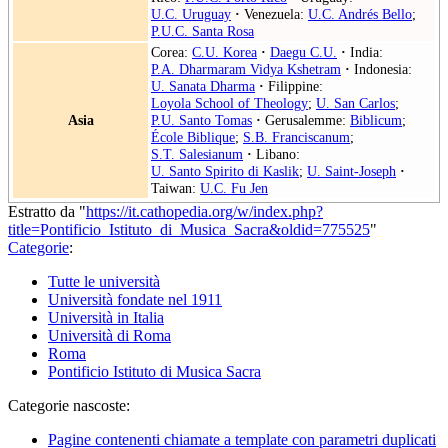
U.C. Uruguay
·
Venezuela:
U.C. Andrés Bello
;
P.U.C. Santa Rosa
Corea:
C.U. Korea
·
Daegu C.U.
·
India:
P.A. Dharmaram Vidya Kshetram
·
Indonesia:
U. Sanata Dharma
·
Filippine:
Loyola School of Theology
;
U. San Carlos
;
Asia
P.U. Santo Tomas
·
Gerusalemme:
Biblicum
;
École Biblique
;
S.B. Franciscanum
;
S.T. Salesianum
·
Libano:
U. Santo Spirito di Kaslik
;
U. Saint-Joseph
·
Taiwan:
U.C. Fu Jen
Estratto da "
https://it.cathopedia.org/w/index.php?
title=Pontificio_Istituto_di_Musica_Sacra&oldid=775525
"
Categorie
:
Tutte le università
Università fondate nel 1911
Università in Italia
Università di Roma
Roma
Pontificio Istituto di Musica Sacra
Categorie nascoste:
Pagine contenenti chiamate a template con parametri duplicati