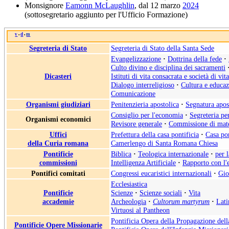
Monsignore
Eamonn McLaughlin
, dal 12 marzo
2024
(sottosegretario aggiunto per l'Ufficio Formazione)
v
d
m
•
•
Segreteria di Stato
Segreteria di Stato della Santa Sede
Evangelizzazione
·
Dottrina della fede
·
Culto divino e disciplina dei sacramenti
Dicasteri
Istituti di vita consacrata e società di vit
Dialogo interreligioso
·
Cultura e educa
Comunicazione
Organismi giudiziari
Penitenzieria apostolica
·
Segnatura apos
Consiglio per l'economia
·
Segreteria pe
Organismi economici
Revisore generale
·
Commissione di mate
Uffici
Prefettura della casa pontificia
·
Casa pon
della Curia romana
Camerlengo di Santa Romana Chiesa
Pontificie
Biblica
·
Teologica internazionale
·
per 
commissioni
Intelligenza Artificiale
·
Rapporto con l'
Pontifici comitati
Congressi eucaristici internazionali
·
Gio
Ecclesiastica
Pontificie
Scienze
·
Scienze sociali
·
Vita
accademie
Archeologia
·
Cultorum martyrum
·
Lati
Virtuosi al Pantheon
Pontificia Opera della Propagazione del
Pontificie Opere Missionarie