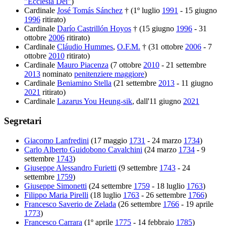
"Ecclesia Dei"
)
Cardinale
José Tomás Sánchez
† (1º luglio
1991
- 15 giugno
1996
ritirato)
Cardinale
Darío Castrillón Hoyos
† (15 giugno
1996
- 31
ottobre
2006
ritirato)
Cardinale
Cláudio Hummes
,
O.F.M.
† (31 ottobre
2006
- 7
ottobre
2010
ritirato)
Cardinale
Mauro Piacenza
(7 ottobre
2010
- 21 settembre
2013
nominato
penitenziere maggiore
)
Cardinale
Beniamino Stella
(21 settembre
2013
- 11 giugno
2021
ritirato)
Cardinale
Lazarus You Heung-sik
, dall'11 giugno
2021
Segretari
Giacomo Lanfredini
(17 maggio
1731
- 24 marzo
1734
)
Carlo Alberto Guidobono Cavalchini
(24 marzo
1734
- 9
settembre
1743
)
Giuseppe Alessandro Furietti
(9 settembre
1743
- 24
settembre
1759
)
Giuseppe Simonetti
(24 settembre
1759
- 18 luglio
1763
)
Filippo Maria Pirelli
(18 luglio
1763
- 26 settembre
1766
)
Francesco Saverio de Zelada
(26 settembre
1766
- 19 aprile
1773
)
Francesco Carrara
(1º aprile
1775
- 14 febbraio
1785
)