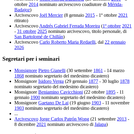
ottobre
2014
nominato arcivescovo coadiutore di
Mérida-
Badajoz
)
Arcivescovo
Joël Mercier
(8 gennaio
2015
- 1º ottobre
2021
ritirato)
Arcivescovo
Andrés Gabriel Ferrada Moreira
(
1º ottobre
2021
-
31 ottobre
2025
nominato arcivescovo, titolo personale, di
San Bartolomé de Chillán
)
Arcivescovo
Carlo Roberto Maria Redaelli
, dal
22 gennaio
2026
Segretari per i seminari
Monsignore
Pietro Gianelli
(30 settembre
1861
- 14 marzo
1868
nominato segretario del medesimo dicastero)
Monsignore
Isidoro Verga
(29 gennaio
1877
- 30 luglio
1878
nominato segretario del medesimo dicastero)
Monsignore
Beniamino Cavicchioni
(22 ottobre
1895
- 11
gennaio
1900
nominato segretario del medesimo dicastero)
Monsignore
Gaetano De Lai
(19 giugno
1903
- 11 novembre
1903
nominato segretario del medesimo dicastero)
...
Arcivescovo
Jorge Carlos Patrón Wong
(21 settembre
2013
-
8 dicembre
2021
nominato arcivescovo di
Jalapa
)