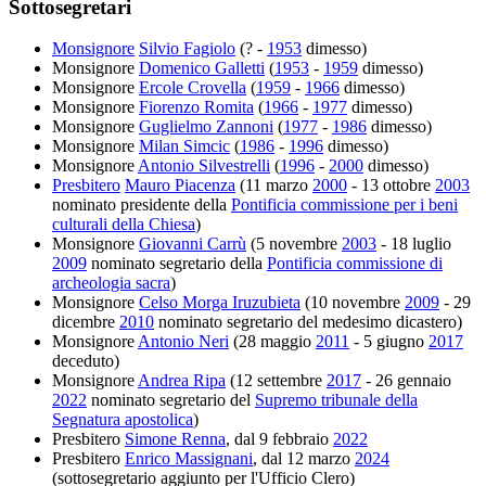
Sottosegretari
Monsignore
Silvio Fagiolo
(? -
1953
dimesso)
Monsignore
Domenico Galletti
(
1953
-
1959
dimesso)
Monsignore
Ercole Crovella
(
1959
-
1966
dimesso)
Monsignore
Fiorenzo Romita
(
1966
-
1977
dimesso)
Monsignore
Guglielmo Zannoni
(
1977
-
1986
dimesso)
Monsignore
Milan Simcic
(
1986
-
1996
dimesso)
Monsignore
Antonio Silvestrelli
(
1996
-
2000
dimesso)
Presbitero
Mauro Piacenza
(11 marzo
2000
- 13 ottobre
2003
nominato presidente della
Pontificia commissione per i beni
culturali della Chiesa
)
Monsignore
Giovanni Carrù
(5 novembre
2003
- 18 luglio
2009
nominato segretario della
Pontificia commissione di
archeologia sacra
)
Monsignore
Celso Morga Iruzubieta
(10 novembre
2009
- 29
dicembre
2010
nominato segretario del medesimo dicastero)
Monsignore
Antonio Neri
(28 maggio
2011
- 5 giugno
2017
deceduto)
Monsignore
Andrea Ripa
(12 settembre
2017
- 26 gennaio
2022
nominato segretario del
Supremo tribunale della
Segnatura apostolica
)
Presbitero
Simone Renna
, dal 9 febbraio
2022
Presbitero
Enrico Massignani
, dal 12 marzo
2024
(sottosegretario aggiunto per l'Ufficio Clero)