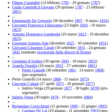
Filippo Carandini
(14 febbraio
1785
- 29 gennaio
1787
)
Giulio Gabrielli il Giovane
(29 gennaio
1787
- 23 febbraio
1801
)
...
Emmanuele De Gregorio
(30 dicembre
1807
- 8 marzo
1816
)
Giovanni Francesco Falzacappa
(22 luglio
1816
- 10 marzo
1823
)
Antonio Domenico Gamberini
(10 marzo
1823
- 19 dicembre
1825
)
Giuseppe Antonio Sala
(dicembre
1825
- 30 settembre
1831
)
Giovanni Giuseppe Canali
(30 settembre
1831
- 24 gennaio
1842
nominato
vicegerente della diocesi di Roma
)
...
Girolamo d'Andrea
(30 agosto
1845
- 18 marzo
1852
)
Angelo Quaglia
(18 marzo
1852
- 27 settembre
1861
)
Pietro Gianelli
(30 settembre
1861
- 14 marzo
1868
)
(pro-segretario)
Pietro Gianelli (14 marzo
1868
- 15 marzo
1875
)
Giacomo Cattani
(27 aprile
1875
- 28 gennaio
1877
)
Isidoro Verga (29 gennaio
1877
- 30 luglio
1878
) (pro-
segretario)
Isidoro Verga
(30 luglio
1878
- 10 novembre
1884
)
...
Beniamino Cavicchioni
(11 gennaio
1900
- 22 giugno
1903
)
Gaetano De Lai
(19 giugno - 11 novembre
1903
) (pro-