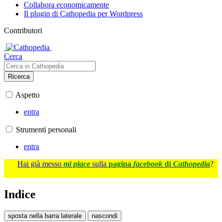
Collabora economicamente
Il plugin di Cathopedia per Wordpress
Contributori
Cerca
Ricerca
Aspetto
entra
Strumenti personali
entra
Hai già messo
mi piace
sulla
pagina
facebook
di
Cathopedia
?
Indice
sposta nella barra laterale
nascondi