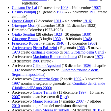
segretario)
Gaetano De Lai
(11 novembre
1903
- 16 dicembre
1907
)
Basilio Pompilj
(31 gennaio
1908
- 27 novembre
1911
creato
cardinale)
Oreste Giorgi
(7 dicembre
1911
- 4 dicembre
1916
)
Giuseppe Mori
(8 dicembre 1916 - 11 dicembre 1922)
Bernardo Colombo (1922-1923)
Giulio Serafini
(28 ottobre
1923
- 30 giugno
1930
)
Giuseppe Bruno
(3 luglio
1930
- 18 febbraio
1946
)
Francesco Roberti
(9 marzo
1946
- 15 dicembre
1958
)
Arcivescovo
Pietro Palazzini
(1º gennaio
1968
- 5 marzo
1973
creato
cardinale diacono
di
San Girolamo della Carità
)
Arcivescovo
Maximino Romero de Lema
(21 marzo
1973
-
18 dicembre
1986
ritirato)
Arcivescovo
Gilberto Agustoni
(18 dicembre
1986
- 2 aprile
1992
nominato pro-prefetto del
Supremo tribunale della
Segnatura apostolica
)
Arcivescovo
Crescenzio Sepe
(2 aprile
1992
- 3 novembre
1997
nominato segretario generale del
Comitato del Grande
Giubileo dell'Anno 2000
)
Arcivescovo
Csaba Ternyák
(11 dicembre
1997
- 15 marzo
2007
nominato arcivescovo di
Eger
)
Arcivescovo
Mauro Piacenza
(7 maggio
2007
- 7 ottobre
2010
nominato prefetto del medesimo dicastero)
Arcivescovo
Celso Morga Iruzubieta
(29 dicembre
2010
- 8