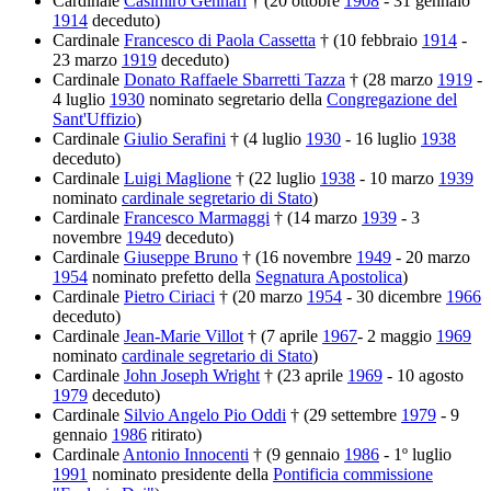
Cardinale
Casimiro Gennari
† (20 ottobre
1908
- 31 gennaio
1914
deceduto)
Cardinale
Francesco di Paola Cassetta
† (10 febbraio
1914
-
23 marzo
1919
deceduto)
Cardinale
Donato Raffaele Sbarretti Tazza
† (28 marzo
1919
-
4 luglio
1930
nominato segretario della
Congregazione del
Sant'Uffizio
)
Cardinale
Giulio Serafini
† (4 luglio
1930
- 16 luglio
1938
deceduto)
Cardinale
Luigi Maglione
† (22 luglio
1938
- 10 marzo
1939
nominato
cardinale segretario di Stato
)
Cardinale
Francesco Marmaggi
† (14 marzo
1939
- 3
novembre
1949
deceduto)
Cardinale
Giuseppe Bruno
† (16 novembre
1949
- 20 marzo
1954
nominato prefetto della
Segnatura Apostolica
)
Cardinale
Pietro Ciriaci
† (20 marzo
1954
- 30 dicembre
1966
deceduto)
Cardinale
Jean-Marie Villot
† (7 aprile
1967
- 2 maggio
1969
nominato
cardinale segretario di Stato
)
Cardinale
John Joseph Wright
† (23 aprile
1969
- 10 agosto
1979
deceduto)
Cardinale
Silvio Angelo Pio Oddi
† (29 settembre
1979
- 9
gennaio
1986
ritirato)
Cardinale
Antonio Innocenti
† (9 gennaio
1986
- 1º luglio
1991
nominato presidente della
Pontificia commissione