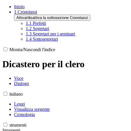
Inizio
1
Cronotassi
Attiva/disattiva la sottosezione Cronotassi
1.1
Prefetti
1.2
Segretari
1.3
Segretari per i seminari
1.4
Sottosegretari
Mostra/Nascondi l'indice
Dicastero per il clero
Voce
Dialogo
italiano
Leggi
Visualizza sorgente
Cronologia
strumenti
Strumenti