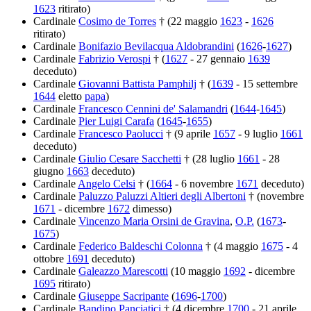
1623
ritirato)
Cardinale
Cosimo de Torres
† (22 maggio
1623
-
1626
ritirato)
Cardinale
Bonifazio Bevilacqua Aldobrandini
(
1626
-
1627
)
Cardinale
Fabrizio Verospi
† (
1627
- 27 gennaio
1639
deceduto)
Cardinale
Giovanni Battista Pamphilj
† (
1639
- 15 settembre
1644
eletto
papa
)
Cardinale
Francesco Cennini de' Salamandri
(
1644
-
1645
)
Cardinale
Pier Luigi Carafa
(
1645
-
1655
)
Cardinale
Francesco Paolucci
† (9 aprile
1657
- 9 luglio
1661
deceduto)
Cardinale
Giulio Cesare Sacchetti
† (28 luglio
1661
- 28
giugno
1663
deceduto)
Cardinale
Angelo Celsi
† (
1664
- 6 novembre
1671
deceduto)
Cardinale
Paluzzo Paluzzi Altieri degli Albertoni
† (novembre
1671
- dicembre
1672
dimesso)
Cardinale
Vincenzo Maria Orsini de Gravina
,
O.P.
(
1673
-
1675
)
Cardinale
Federico Baldeschi Colonna
† (4 maggio
1675
- 4
ottobre
1691
deceduto)
Cardinale
Galeazzo Marescotti
(10 maggio
1692
- dicembre
1695
ritirato)
Cardinale
Giuseppe Sacripante
(
1696
-
1700
)
Cardinale
Bandino Panciatici
† (4 dicembre
1700
- 21 aprile