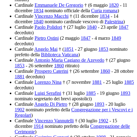
Cardinale
Emmanuele De Gregorio
† (6 maggio
1820
- 11
dicembre
1834
nominato officiale della
Curia romana
)
Cardinale
Vincenzo Macchi
† (11 dicembre
1834
- 14
dicembre
1840
nominato cardinale vescovo di
Palestrina
)
Cardinale
Paolo Polidori
† (27 luglio
1840
- 23 aprile
1847
deceduto)
Cardinale
Pietro Ostini
(2 maggio
1847
- 4 marzo
1849
deceduto)
Cardinale
Angelo Mai
† (
1851
- 27 giugno
1853
nominato
prefetto della
Biblioteca Vaticana
)
Cardinale
Antonio Maria Cagiano de Azevedo
† (27 giugno
1853
- 26 settembre
1860
ritirato)
Cardinale
Prospero Caterini
† (26 settembre
1860
- 28 ottobre
1881
deceduto)
Cardinale
Lorenzo Nina
† (7 novembre
1881
- 25 luglio
1885
deceduto)
Cardinale
Luigi Serafini
† (31 luglio
1885
- 19 giugno
1893
nominato segretario dei brevi apostolici)
Cardinale
Angelo Di Pietro
† (28 giugno
1893
- 20 luglio
1902
nominato prefetto della
Congregazione per i Vescovi e i
Regolari
)
Cardinale
Vincenzo Vannutelli
† (30 luglio
1902
- 15
dicembre
1914
nominato prefetto della
Congregazione delle
Cerimonie
)