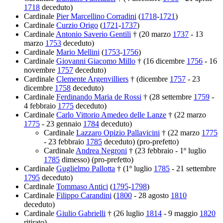
1718
deceduto)
Cardinale
Pier Marcellino Corradini
(
1718
-
1721
)
Cardinale
Curzio Origo
(
1721
-
1737
)
Cardinale
Antonio Saverio Gentili
† (20 marzo
1737
- 13
marzo
1753
deceduto)
Cardinale
Mario Mellini
(
1753
-
1756
)
Cardinale
Giovanni Giacomo Millo
† (16 dicembre
1756
- 16
novembre
1757
deceduto)
Cardinale
Clemente Argenvilliers
† (dicembre
1757
- 23
dicembre
1758
deceduto)
Cardinale
Ferdinando Maria de Rossi
† (28 settembre
1759
-
4 febbraio
1775
deceduto)
Cardinale
Carlo Vittorio Amedeo delle Lanze
† (22 marzo
1775
- 23 gennaio
1784
deceduto)
Cardinale
Lazzaro Opizio Pallavicini
† (22 marzo
1775
- 23 febbraio
1785
deceduto) (pro-prefetto)
Cardinale
Andrea Negroni
† (23 febbraio - 1º luglio
1785
dimesso) (pro-prefetto)
Cardinale
Guglielmo Pallotta
† (1º luglio
1785
- 21 settembre
1795
deceduto)
Cardinale
Tommaso Antici
(
1795
-
1798
)
Cardinale
Filippo Carandini
(
1800
- 28 agosto
1810
deceduto)
Cardinale
Giulio Gabrielli
† (26 luglio
1814
- 9 maggio
1820
ritirato)