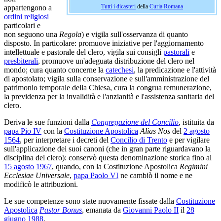
appartengono a
Tutti i dicasteri
della
Curia Romana
ordini religiosi
particolari e
non seguono una
Regola
) e vigila sull'osservanza di quanto
disposto. In particolare: promuove iniziative per l'aggiornamento
intellettuale e pastorale del clero, vigila sui consigli
pastorali
e
presbiterali
, promuove un'adeguata distribuzione del clero nel
mondo; cura quanto concerne la
catechesi
, la predicazione e l'attività
di apostolato; vigila sulla conservazione e sull'amministrazione del
patrimonio temporale della Chiesa, cura la congrua remunerazione,
la previdenza per la invalidità e l'anzianità e l'assistenza sanitaria del
clero.
Deriva le sue funzioni dalla
Congregazione del Concilio
, istituita da
papa Pio IV
con la
Costituzione Apostolica
Alias Nos
del
2 agosto
1564
, per interpretare i decreti del
Concilio di Trento
e per vigilare
sull'applicazione dei suoi canoni (che in gran parte riguardavano la
disciplina del clero): conservò questa denominazione storica fino al
15 agosto
1967
, quando, con la Costituzione Apostolica
Regimini
Ecclesiae Universale
,
papa Paolo VI
ne cambiò il nome e ne
modificò le attribuzioni.
Le sue competenze sono state nuovamente fissate dalla
Costituzione
Apostolica
Pastor Bonus
, emanata da
Giovanni Paolo II
il
28
giugno
1988
.