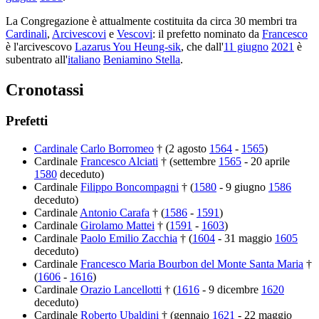
La Congregazione è attualmente costituita da circa 30 membri tra
Cardinali
,
Arcivescovi
e
Vescovi
: il prefetto nominato da
Francesco
è l'arcivescovo
Lazarus You Heung-sik
, che dall'
11 giugno
2021
è
subentrato all'
italiano
Beniamino Stella
.
Cronotassi
Prefetti
Cardinale
Carlo Borromeo
† (2 agosto
1564
-
1565
)
Cardinale
Francesco Alciati
† (settembre
1565
- 20 aprile
1580
deceduto)
Cardinale
Filippo Boncompagni
† (
1580
- 9 giugno
1586
deceduto)
Cardinale
Antonio Carafa
† (
1586
-
1591
)
Cardinale
Girolamo Mattei
† (
1591
-
1603
)
Cardinale
Paolo Emilio Zacchia
† (
1604
- 31 maggio
1605
deceduto)
Cardinale
Francesco Maria Bourbon del Monte Santa Maria
†
(
1606
-
1616
)
Cardinale
Orazio Lancellotti
† (
1616
- 9 dicembre
1620
deceduto)
Cardinale
Roberto Ubaldini
† (gennaio
1621
- 22 maggio