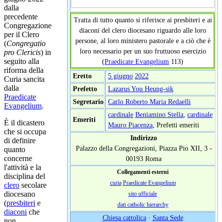
dalla
precedente
Tratta di tutto quanto si riferisce ai presbiteri e ai
Congregazione
diaconi del clero diocesano riguardo alle loro
per il Clero
persone, al loro ministero pastorale e a ciò che è
(
Congregatio
loro necessario per un suo fruttuoso esercizio
pro Clericis
) in
seguito alla
(
Praedicate Evangelium
113)
riforma della
Eretto
5 giugno
2022
Curia sancita
dalla
Prefetto
Lazarus You Heung-sik
Praedicate
Segretario
Carlo Roberto Maria Redaelli
Evangelium
.
cardinale
Beniamino Stella
,
cardinale
Emeriti
È il dicastero
Mauro Piacenza
, Prefetti emeriti
che si occupa
Indirizzo
di definire
Palazzo della Congregazioni, Piazza Pio XII, 3 -
quanto
concerne
00193 Roma
l'attività e la
Collegamenti esterni
disciplina del
curia
Praedicate Evangelium
clero
secolare
diocesano
sito ufficiale
(
presbiteri
e
dati catholic hierarchy
diaconi
che
Chiesa cattolica
·
Santa Sede
non