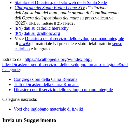
Statuto del Dicastero, dal sito web della Santa Sede
Chirografo del Santo Padre Leone XIV
d'istituzione
dell'Apostolato del mare, quale organo di Coordinamento
dell'Opera dell'Apostolato del mare
su press.vatican.va.
(2025).
URL consultato il 21-11-2025
(
)
dati su catholic hierarchy
EN
(
)
dati su gcatholic.org
EN
Voce
Dicastero per il servizio dello sviluppo umano integrale
di
it.wiki
: il materiale ivi presente è stato rielaborato in
senso
cattolico
e integrato
Estratto da "
https://it.cathopedia.org/w/index.php?
title=Dicastero_per_il_servizio_dello_sviluppo_umano_integrale&o
Categorie
:
Congregazioni della Curia Romana
Tutti i Dicasteri della Curia Romana
Dicastero per il servizio dello sviluppo umano integrale
Categoria nascosta:
Voci che inglobano materiale di it.wiki
Invia un Suggerimento