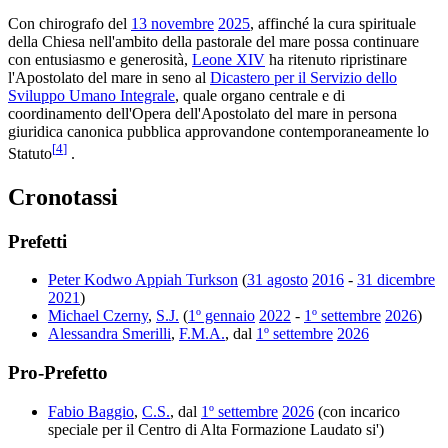
Con chirografo del
13 novembre
2025
, affinché la cura spirituale
della Chiesa nell'ambito della pastorale del mare possa continuare
con entusiasmo e generosità,
Leone XIV
ha ritenuto ripristinare
l'Apostolato del mare in seno al
Dicastero per il Servizio dello
Sviluppo Umano Integrale
, quale organo centrale e di
coordinamento dell'Opera dell'Apostolato del mare in persona
giuridica canonica pubblica approvandone contemporaneamente lo
[
4
]
Statuto
.
Cronotassi
Prefetti
Peter Kodwo Appiah Turkson
(
31 agosto
2016
-
31 dicembre
2021
)
Michael Czerny
,
S.J.
(
1º gennaio
2022
-
1º settembre
2026
)
Alessandra Smerilli
,
F.M.A.
, dal
1º settembre
2026
Pro-Prefetto
Fabio Baggio
,
C.S.
, dal
1º settembre
2026
(con incarico
speciale per il Centro di Alta Formazione Laudato si')