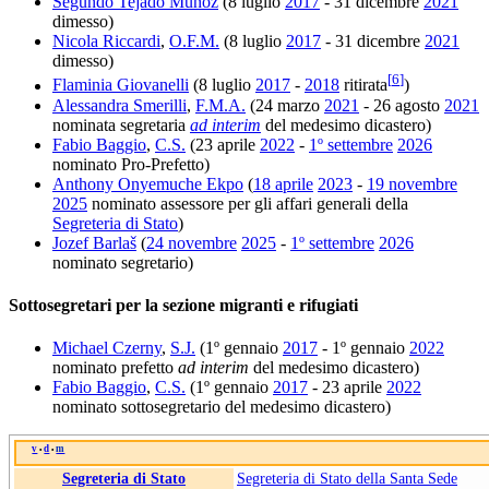
Segundo Tejado Muñoz
(8 luglio
2017
- 31 dicembre
2021
dimesso)
Nicola Riccardi
,
O.F.M.
(8 luglio
2017
- 31 dicembre
2021
dimesso)
[
6
]
Flaminia Giovanelli
(8 luglio
2017
-
2018
ritirata
)
Alessandra Smerilli
,
F.M.A.
(24 marzo
2021
- 26 agosto
2021
nominata segretaria
ad interim
del medesimo dicastero)
Fabio Baggio
,
C.S.
(23 aprile
2022
-
1º settembre
2026
nominato Pro-Prefetto)
Anthony Onyemuche Ekpo
(
18 aprile
2023
-
19 novembre
2025
nominato assessore per gli affari generali della
Segreteria di Stato
)
Jozef Barlaš
(
24 novembre
2025
-
1º settembre
2026
nominato segretario)
Sottosegretari per la sezione migranti e rifugiati
Michael Czerny
,
S.J.
(1º gennaio
2017
- 1º gennaio
2022
nominato prefetto
ad interim
del medesimo dicastero)
Fabio Baggio
,
C.S.
(1º gennaio
2017
- 23 aprile
2022
nominato sottosegretario del medesimo dicastero)
v
d
m
•
•
Segreteria di Stato
Segreteria di Stato della Santa Sede