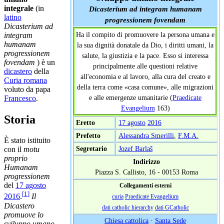
integrale
(in
Dicasterium ad integram humanam
latino
progressionem fovendam
Dicasterium ad
Ha il compito di promuovere la persona umana e
integram
humanam
la sua dignità donatale da Dio, i diritti umani, la
progressionem
salute, la giustizia e la pace. Esso si interessa
fovendam
) è un
principalmente alle questioni relative
dicastero
della
all'economia e al lavoro, alla cura del creato e
Curia romana
della terra come «casa comune», alle migrazioni
voluto da papa
e alle emergenze umanitarie (
Praedicate
Francesco
.
Evangelium
163)
Storia
Eretto
17 agosto
2016
Prefetto
Alessandra Smerilli
,
F.M.A.
È stato istituito
Segretario
Jozef Barlaš
con il
motu
proprio
Indirizzo
Humanam
Piazza S. Callisto, 16 - 00153 Roma
progressionem
del
17 agosto
Collegamenti esterni
[
1
]
2016
.
Il
curia
Praedicate Evangelium
Dicastero
dati catholic hierarchy
dati GCatholic
promuove lo
Chiesa cattolica
·
Santa Sede
sviluppo umano