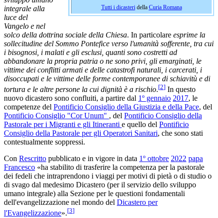
Tutti i dicasteri
della
Curia Romana
integrale alla
luce del
Vangelo e nel
solco della dottrina sociale della Chiesa
. In particolare
esprime la
sollecitudine del Sommo Pontefice verso l'umanità sofferente, tra cui
i bisognosi, i malati e gli esclusi, quanti sono costretti ad
abbandonare la propria patria o ne sono privi, gli emarginati, le
vittime dei conflitti armati e delle catastrofi naturali, i carcerati, i
disoccupati e le vittime delle forme contemporanee di schiavitù e di
[
2
]
tortura e le altre persone la cui dignità è a rischio
.
In questo
nuovo dicastero sono confluiti, a partire dal
1º gennaio
2017
, le
competenze del
Pontificio Consiglio della Giustizia e della Pace
, del
Pontificio Consiglio "Cor Unum"
, del
Pontificio Consiglio della
Pastorale per i Migranti e gli Itineranti
e quello del
Pontificio
Consiglio della Pastorale per gli Operatori Sanitari
, che sono stati
contestualmente soppressi.
Con
Rescritto
pubblicato e in vigore in data
1º ottobre
2022
papa
Francesco
«ha stabilito di trasferire la competenza per la pastorale
dei fedeli che intraprendono i viaggi per motivi di pietà o di studio o
di svago dal medesimo Dicastero (per il servizio dello sviluppo
umano integrale) alla Sezione per le questioni fondamentali
dell'evangelizzazione nel mondo del
Dicastero per
[
3
]
l'Evangelizzazione
».