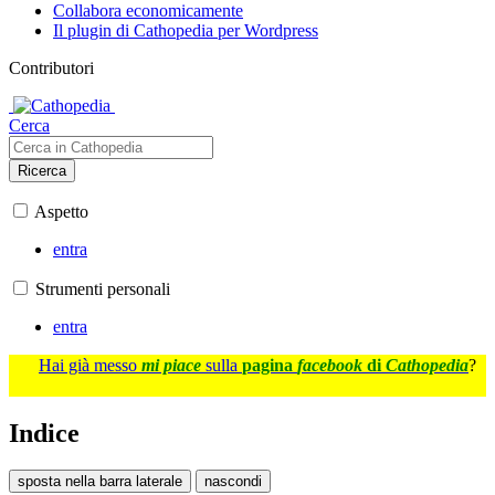
Collabora economicamente
Il plugin di Cathopedia per Wordpress
Contributori
Cerca
Ricerca
Aspetto
entra
Strumenti personali
entra
Hai già messo
mi piace
sulla
pagina
facebook
di
Cathopedia
?
Indice
sposta nella barra laterale
nascondi