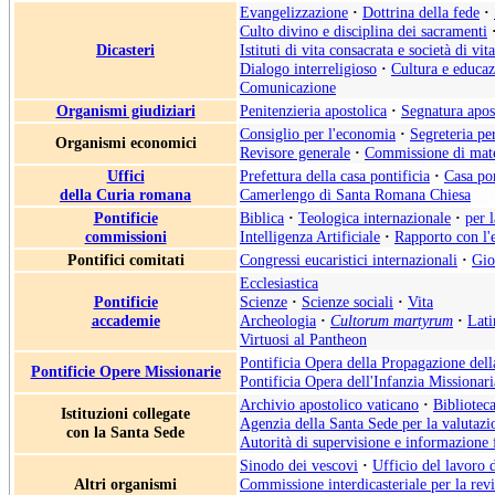
Evangelizzazione
·
Dottrina della fede
·
Culto divino e disciplina dei sacramenti
Dicasteri
Istituti di vita consacrata e società di vit
Dialogo interreligioso
·
Cultura e educa
Comunicazione
Organismi giudiziari
Penitenzieria apostolica
·
Segnatura apos
Consiglio per l'economia
·
Segreteria pe
Organismi economici
Revisore generale
·
Commissione di mate
Uffici
Prefettura della casa pontificia
·
Casa pon
della Curia romana
Camerlengo di Santa Romana Chiesa
Pontificie
Biblica
·
Teologica internazionale
·
per 
commissioni
Intelligenza Artificiale
·
Rapporto con l'
Pontifici comitati
Congressi eucaristici internazionali
·
Gio
Ecclesiastica
Pontificie
Scienze
·
Scienze sociali
·
Vita
accademie
Archeologia
·
Cultorum martyrum
·
Lati
Virtuosi al Pantheon
Pontificia Opera della Propagazione del
Pontificie Opere Missionarie
Pontificia Opera dell'Infanzia Missionari
Archivio apostolico vaticano
·
Biblioteca
Istituzioni collegate
Agenzia della Santa Sede per la valutazio
con la Santa Sede
Autorità di supervisione e informazione 
Sinodo dei vescovi
·
Ufficio del lavoro 
Altri organismi
Commissione interdicasteriale per la rev