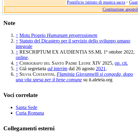
Pontificio istituto di musica sacra
·
Guard
Costituzione apostol
Note
↑
Motu Proprio
Humanam progressionem
↑
Statuto del Dicastero per il servizio dello sviluppo umano
integrale
↑
RESCRIPTUM EX AUDIENTIA SS.MI, 1º ottobre 2022,
online
.
↑
Chirografo del Santo Padre Leone XIV
2025,
op. cit.
↑
Già segretaria
ad interim
dal 26 agosto
2021
.
↑
Silvia Costantini
,
Flaminia Giovannelli si congeda, dopo
una vita spesa per il bene comune
su it.aleteia.org
Voci correlate
Santa Sede
Curia Romana
Collegamenti esterni