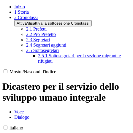
Inizio
1
Storia
2
Cronotassi
Attiva/disattiva la sottosezione Cronotassi
2.1
Prefetti
2.2
Pro-Prefetto
2.3
Segretari
2.4
Segretari aggiunti
2.5
Sottosegretari
2.5.1
Sottosegretari per la sezione migranti e
rifugiati
Mostra/Nascondi l'indice
Dicastero per il servizio dello
sviluppo umano integrale
Voce
Dialogo
italiano