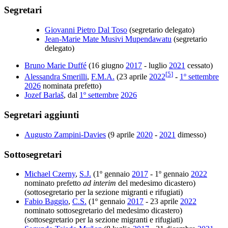
Segretari
Giovanni Pietro Dal Toso
(segretario delegato)
Jean-Marie Mate Musivi Mupendawatu
(segretario
delegato)
Bruno Marie Duffé
(16 giugno
2017
- luglio
2021
cessato)
[
5
]
Alessandra Smerilli
,
F.M.A.
(23 aprile
2022
-
1º settembre
2026
nominata prefetto)
Jozef Barlaš
, dal
1º settembre
2026
Segretari aggiunti
Augusto Zampini-Davies
(9 aprile
2020
-
2021
dimesso)
Sottosegretari
Michael Czerny
,
S.J.
(1º gennaio
2017
- 1º gennaio
2022
nominato prefetto
ad interim
del medesimo dicastero)
(sottosegretario per la sezione migranti e rifugiati)
Fabio Baggio
,
C.S.
(1º gennaio
2017
- 23 aprile
2022
nominato sottosegretario del medesimo dicastero)
(sottosegretario per la sezione migranti e rifugiati)