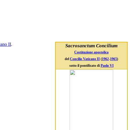
ano II
.
Sacrosanctum Concilium
Costituzione apostolica
del
Concilio Vaticano II
(
1962
-
1965
)
sotto il pontificato di
Paolo VI