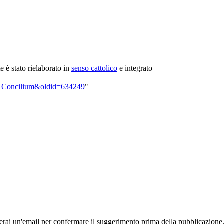
te è stato rielaborato in
senso cattolico
e integrato
tum_Concilium&oldid=634249
"
rai un'email per confermare il suggerimento prima della pubblicazione