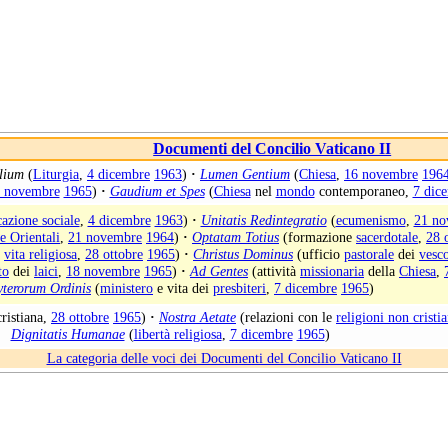
Documenti del Concilio Vaticano II
lium
(
Liturgia
,
4 dicembre
1963
)
·
Lumen Gentium
(
Chiesa
,
16 novembre
196
 novembre
1965
)
·
Gaudium et Spes
(
Chiesa
nel
mondo
contemporaneo,
7 dic
azione sociale
,
4 dicembre
1963
)
·
Unitatis Redintegratio
(
ecumenismo
,
21 no
e Orientali
,
21 novembre
1964
)
·
Optatam Totius
(formazione
sacerdotale
,
28 
a
vita religiosa
,
28 ottobre
1965
)
·
Christus Dominus
(ufficio
pastorale
dei
vesc
to
dei
laici
,
18 novembre
1965
)
·
Ad Gentes
(attività
missionaria
della
Chiesa
,
yterorum Ordinis
(
ministero
e vita dei
presbiteri
,
7 dicembre
1965
)
ristiana,
28 ottobre
1965
)
·
Nostra Aetate
(relazioni con le
religioni non cristi
Dignitatis Humanae
(
libertà religiosa
,
7 dicembre
1965
)
La categoria delle voci dei Documenti del Concilio Vaticano II