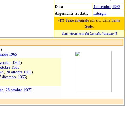
Data
4 dicembre
1963
Argomenti trattati:
Liturgia
(
)
Testo integrale
sul sito della
Santa
IT
Sede
.
Tutti i documenti del Concilio Vaticano II
4
)
embre
1965
)
vembre
1964
)
ottobre
1965
)
ovi
,
28 ottobre
1965
)
7 dicembre
1965
)
ane
,
28 ottobre
1965
)