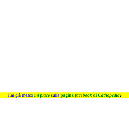
Hai già messo
mi piace
sulla
pagina
facebook
di
Cathopedia
?