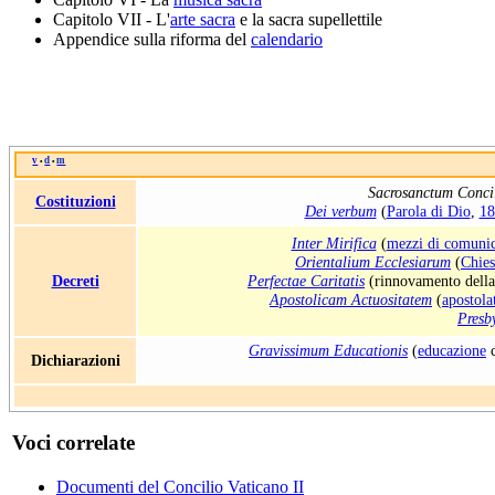
Capitolo VII - L'
arte sacra
e la sacra supellettile
Appendice sulla riforma del
calendario
v
d
m
•
•
Sacrosanctum Conci
Costituzioni
Dei verbum
(
Parola di Dio
,
18
Inter Mirifica
(
mezzi di comunic
Orientalium Ecclesiarum
(
Chies
Decreti
Perfectae Caritatis
(rinnovamento dell
Apostolicam Actuositatem
(
apostola
Presb
Gravissimum Educationis
(
educazione
c
Dichiarazioni
Voci correlate
Documenti del Concilio Vaticano II