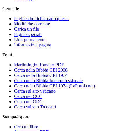
Generale
Pagine che richiamano questa
Modifiche correlate
Carica un file
Pagine speciali
Link permanente
Informazioni pagina
Fonti
Martirologio Romano PDF
Cerca nella Bibbia CEI 2008
Cerca nella Bibbia CEI 1974
Cerca nella Bibbia Interconfessionale
Cerca nella Bibbia CEI 1974 (LaParola.net)
Cerca sul sito vaticano
Cerca nel CCC
Cerca nel CDC
Cerca sul sito Treccani
Stampa/esporta
Crea un libro