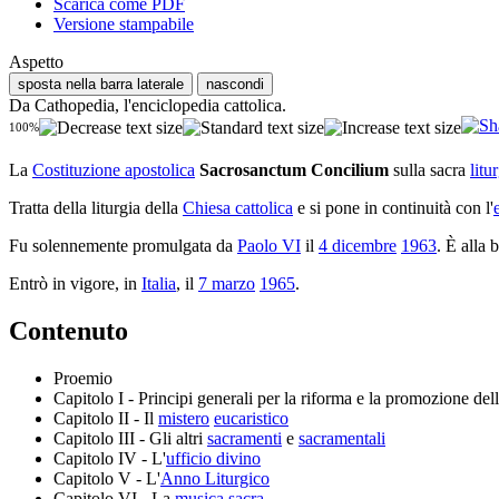
Scarica come PDF
Versione stampabile
Aspetto
sposta nella barra laterale
nascondi
Da Cathopedia, l'enciclopedia cattolica.
100%
La
Costituzione apostolica
Sacrosanctum Concilium
sulla sacra
litu
Tratta della liturgia della
Chiesa cattolica
e si pone in continuità con l'
Fu solennemente promulgata da
Paolo VI
il
4 dicembre
1963
. È alla 
Entrò in vigore, in
Italia
, il
7 marzo
1965
.
Contenuto
Proemio
Capitolo I - Principi generali per la riforma e la promozione dell
Capitolo II - Il
mistero
eucaristico
Capitolo III - Gli altri
sacramenti
e
sacramentali
Capitolo IV - L'
ufficio divino
Capitolo V - L'
Anno Liturgico
Capitolo VI - La
musica sacra