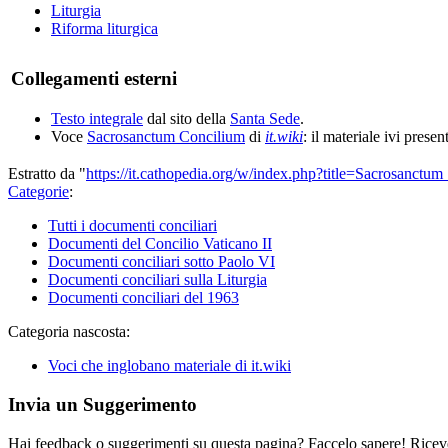
Liturgia
Riforma liturgica
Collegamenti esterni
Testo integrale
dal sito della
Santa Sede
.
Voce
Sacrosanctum Concilium
di
it.wiki
: il materiale ivi presen
Estratto da "
https://it.cathopedia.org/w/index.php?title=Sacrosanc
Categorie
:
Tutti i documenti conciliari
Documenti del Concilio Vaticano II
Documenti conciliari sotto Paolo VI
Documenti conciliari sulla Liturgia
Documenti conciliari del 1963
Categoria nascosta:
Voci che inglobano materiale di it.wiki
Invia un Suggerimento
Hai feedback o suggerimenti su questa pagina? Faccelo sapere! Riceve