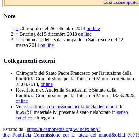
Costituzione apostol
Note
↑
Chirografo del 28 settembre 2013
on line
↑
Briefing del 5 dicembre 2013
on line
↑
comunicato della sala stampa della Santa Sede del 22
marzo 2014
on line
Collegamenti esterni
Chirografo del Santo Padre Francesco per l'istituzione della
Pontificia Commissione per la Tutela dei Minori, con Statuto,
22.03.2014,
online
Rescriptum ex Audientia Sanctissimi e Statuto della
Pontificia Commissione per la Tutela dei Minori, 13.06.2026,
online
Voce
Pontificia commissione per la tutela dei minori
di
it.wiki
: il materiale ivi presente è stato rielaborato in
senso
cattolico
e integrato
Estratto da "
https://it.cathopedia.org/w/index.php?
title=Pontificia_Commissione_per_la_tutela_dei_minori&oldid=7871