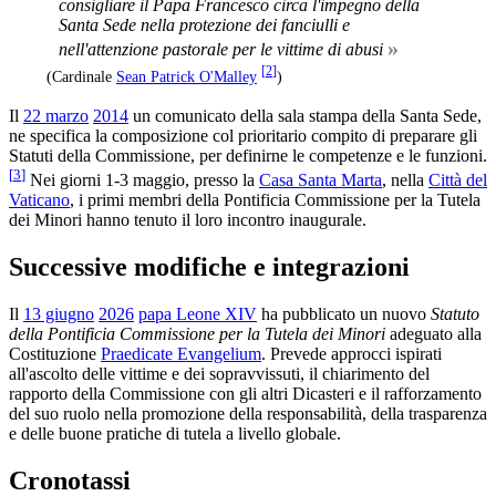
consigliare il Papa Francesco circa l'impegno della
Santa Sede nella protezione dei fanciulli e
»
nell'attenzione pastorale per le vittime di abusi
[
2
]
(Cardinale
Sean Patrick O'Malley
)
Il
22 marzo
2014
un comunicato della sala stampa della Santa Sede,
ne specifica la composizione col prioritario compito di preparare gli
Statuti della Commissione, per definirne le competenze e le funzioni.
[
3
]
Nei giorni 1-3 maggio, presso la
Casa Santa Marta
, nella
Città del
Vaticano
, i primi membri della Pontificia Commissione per la Tutela
dei Minori hanno tenuto il loro incontro inaugurale.
Successive modifiche e integrazioni
Il
13 giugno
2026
papa Leone XIV
ha pubblicato un nuovo
Statuto
della Pontificia Commissione per la Tutela dei Minori
adeguato alla
Costituzione
Praedicate Evangelium
. Prevede approcci ispirati
all'ascolto delle vittime e dei sopravvissuti, il chiarimento del
rapporto della Commissione con gli altri Dicasteri e il rafforzamento
del suo ruolo nella promozione della responsabilità, della trasparenza
e delle buone pratiche di tutela a livello globale.
Cronotassi