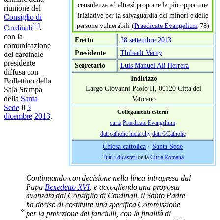
consulenza ed altresì proporre le più opportune
riunione del
iniziative per la salvaguardia dei minori e delle
Consiglio di
[
1
]
persone vulnerabili (
Praedicate Evangelium
78)
Cardinali
,
con la
Eretto
28 settembre
2013
comunicazione
Presidente
Thibault Verny
del cardinale
presidente
Segretario
Luis Manuel Alí Herrera
diffusa con
Indirizzo
Bollettino della
Largo Giovanni Paolo II, 00120 Citta del
Sala Stampa
della
Santa
Vaticano
Sede
il
5
Collegamenti esterni
dicembre
2013
.
curia
Praedicate Evangelium
dati catholic hierarchy
dati GCatholic
Chiesa cattolica
·
Santa Sede
Tutti i dicasteri
della
Curia Romana
Continuando con decisione nella linea intrapresa dal
Papa
Benedetto XVI
, e accogliendo una proposta
avanzata dal Consiglio di Cardinali, il Santo Padre
ha deciso di costituire una specifica Commissione
«
per la protezione dei fanciulli, con la finalità di