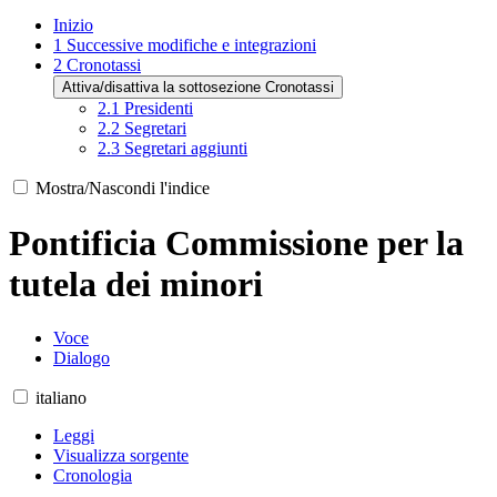
Inizio
1
Successive modifiche e integrazioni
2
Cronotassi
Attiva/disattiva la sottosezione Cronotassi
2.1
Presidenti
2.2
Segretari
2.3
Segretari aggiunti
Mostra/Nascondi l'indice
Pontificia Commissione per la
tutela dei minori
Voce
Dialogo
italiano
Leggi
Visualizza sorgente
Cronologia