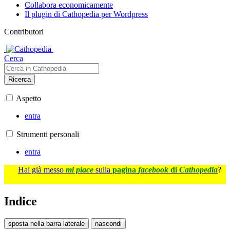
Collabora economicamente
Il plugin di Cathopedia per Wordpress
Contributori
Cerca
Ricerca
Aspetto
entra
Strumenti personali
entra
Hai già messo
mi piace
sulla
pagina
facebook
di
Cathopedia
?
Indice
sposta nella barra laterale
nascondi