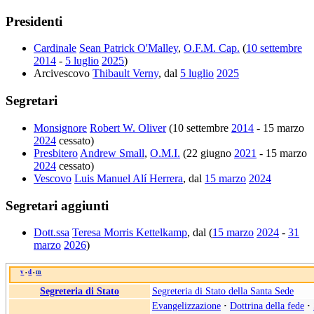
Presidenti
Cardinale
Sean Patrick O'Malley
,
O.F.M. Cap.
(
10 settembre
2014
-
5 luglio
2025
)
Arcivescovo
Thibault Verny
, dal
5 luglio
2025
Segretari
Monsignore
Robert W. Oliver
(10 settembre
2014
- 15 marzo
2024
cessato)
Presbitero
Andrew Small
,
O.M.I.
(22 giugno
2021
- 15 marzo
2024
cessato)
Vescovo
Luis Manuel Alí Herrera
, dal
15 marzo
2024
Segretari aggiunti
Dott.ssa
Teresa Morris Kettelkamp
, dal (
15 marzo
2024
-
31
marzo
2026
)
v
d
m
•
•
Segreteria di Stato
Segreteria di Stato della Santa Sede
Evangelizzazione
·
Dottrina della fede
·