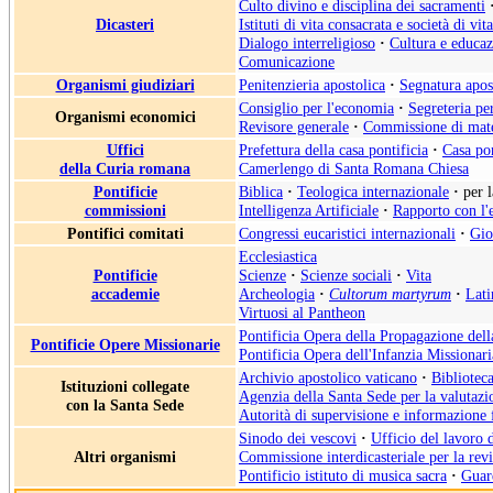
Culto divino e disciplina dei sacramenti
Dicasteri
Istituti di vita consacrata e società di vit
Dialogo interreligioso
·
Cultura e educa
Comunicazione
Organismi giudiziari
Penitenzieria apostolica
·
Segnatura apos
Consiglio per l'economia
·
Segreteria pe
Organismi economici
Revisore generale
·
Commissione di mate
Uffici
Prefettura della casa pontificia
·
Casa pon
della Curia romana
Camerlengo di Santa Romana Chiesa
Pontificie
Biblica
·
Teologica internazionale
·
per 
commissioni
Intelligenza Artificiale
·
Rapporto con l'
Pontifici comitati
Congressi eucaristici internazionali
·
Gio
Ecclesiastica
Pontificie
Scienze
·
Scienze sociali
·
Vita
accademie
Archeologia
·
Cultorum martyrum
·
Lati
Virtuosi al Pantheon
Pontificia Opera della Propagazione del
Pontificie Opere Missionarie
Pontificia Opera dell'Infanzia Missionari
Archivio apostolico vaticano
·
Biblioteca
Istituzioni collegate
Agenzia della Santa Sede per la valutazio
con la Santa Sede
Autorità di supervisione e informazione 
Sinodo dei vescovi
·
Ufficio del lavoro 
Altri organismi
Commissione interdicasteriale per la rev
Pontificio istituto di musica sacra
·
Guard