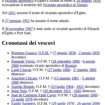
Il
vicariato apostolico
d'Egitto e Arabia fu eretto il
18 maggio
1839
,
ricavandone il territorio dal
Vicariato apostolico di Aleppo
.
Nel
1851
assunse il nome di vicariato apostolico d'Egitto.
Il
27 gennaio
1951
ha assunto il nome attuale.
Il
30 novembre
1987
è stato unito ai vicariati apostolici di Eliopoli
d'Egitto e Port Said.
Cronotassi dei vescovi
Perpetuo Guasco
,
O.F.M.
† (
7 giugno
1839
-
2 agosto
1859
deceduto)
Pasquale Vujcic
, O.F.M. † (
28 settembre
1860
-
6 agosto
1866
nominato vicario apostolico di
Bosnia
)
Luigi Ciurcia
, O.F.M. † (
27 luglio
1866
-
1º maggio
1881
dimesso)
Anacleto Chicaro
, O.F.M. † (
13 maggio
1881
-
5 ottobre
1888
dimesso)
Aurelio Briante
, O.F.M. † (
23 luglio
1904
-
1921
deceduto)
Igino Nuti
, O.F.M. † (
20 dicembre
1921
-
1945
dimesso)
Jean de Capistran Aimé Cayer
, O.F.M. † (
26 maggio
1949
-
13 aprile
1978
deceduto)
Egidio Sampieri
, O.F.M. † (
29 aprile
1978
-
26 agosto
2000