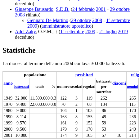
deceduto)
Giuseppe Bausardo
,
S.D.B.
(
24 febbraio
2001
-
29 ottobre
2008
ritirato)
Gennaro De Martino
(
29 ottobre
2008
-
1º settembre
2009
) (
amministratore apostolico
)
Adel Zaky
, O.F.M., † (
1º settembre
2009
-
21 luglio
2019
deceduto)
Statistiche
La diocesi al termine dell'anno 2004 contava 30.000 battezzati.
popolazione
presbiteri
relig
battezzati
anno
diaconi
battezzati
totale
%
numero
secolari
regolari
per
uomini
sacerdote
1949
32.000
11.509.000
0,3
122
3
119
262
265
1970
9.408
22.000.000
0,0
70
2
68
134
115
1980
9.000
104
1
103
86
170
1990
8.114
163
8
155
49
236
1999
9.570
161
9
152
59
223
2000
9.500
179
9
170
53
240
2001
10.000
174
9
165
57
10
214