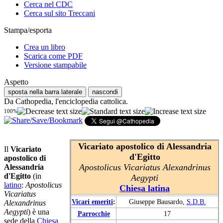
Cerca nel CDC
Cerca sul sito Treccani
Stampa/esporta
Crea un libro
Scarica come PDF
Versione stampabile
Aspetto
sposta nella barra laterale
nascondi
Da Cathopedia, l'enciclopedia cattolica.
100%
Vicariato apostolico di Alessandria
Il
Vicariato
d'Egitto
apostolico di
Apostolicus Vicariatus Alexandrinus
Alessandria
d'Egitto
(in
Aegypti
latino
:
Apostolicus
Chiesa latina
Vicariatus
Vicari emeriti
:
Giuseppe Bausardo,
S.D.B.
Alexandrinus
Aegypti
) è una
Parrocchie
17
sede della
Chiesa