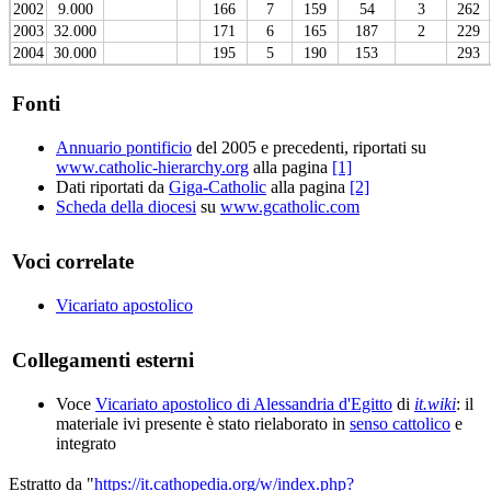
2002
9.000
166
7
159
54
3
262
2003
32.000
171
6
165
187
2
229
2004
30.000
195
5
190
153
293
Fonti
Annuario pontificio
del 2005 e precedenti, riportati su
www.catholic-hierarchy.org
alla pagina
[1]
Dati riportati da
Giga-Catholic
alla pagina
[2]
Scheda della diocesi
su
www.gcatholic.com
Voci correlate
Vicariato apostolico
Collegamenti esterni
Voce
Vicariato apostolico di Alessandria d'Egitto
di
it.wiki
: il
materiale ivi presente è stato rielaborato in
senso cattolico
e
integrato
Estratto da "
https://it.cathopedia.org/w/index.php?