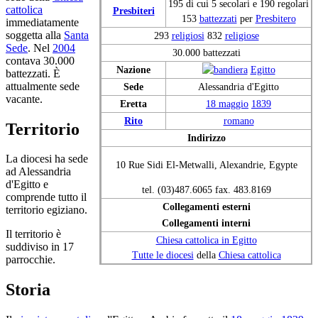
195 di cui 5 secolari e 190 regolari
cattolica
Presbiteri
153
battezzati
per
Presbitero
immediatamente
soggetta alla
Santa
293
religiosi
832
religiose
Sede
. Nel
2004
30.000 battezzati
contava 30.000
Nazione
Egitto
battezzati. È
attualmente sede
Sede
Alessandria d'Egitto
vacante.
Eretta
18 maggio
1839
Rito
romano
Territorio
Indirizzo
La diocesi ha sede
10 Rue Sidi El-Metwalli, Alexandrie, Egypte
ad Alessandria
d'Egitto e
tel. (03)487.6065 fax. 483.8169
comprende tutto il
Collegamenti esterni
territorio egiziano.
Collegamenti interni
Il territorio è
Chiesa cattolica in Egitto
suddiviso in 17
Tutte le diocesi
della
Chiesa cattolica
parrocchie.
Storia