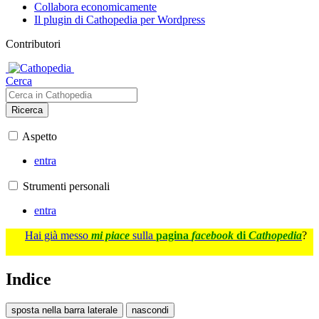
Collabora economicamente
Il plugin di Cathopedia per Wordpress
Contributori
Cerca
Ricerca
Aspetto
entra
Strumenti personali
entra
Hai già messo
mi piace
sulla
pagina
facebook
di
Cathopedia
?
Indice
sposta nella barra laterale
nascondi