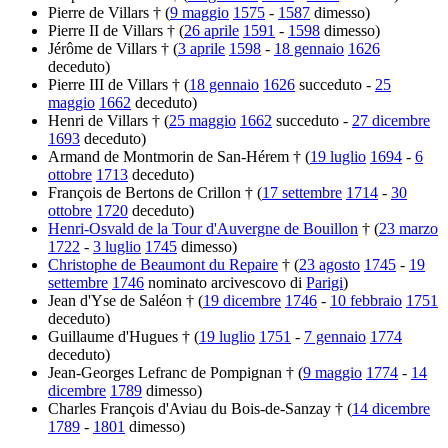
Pierre de Villars † (
9 maggio
1575
-
1587
dimesso)
Pierre II de Villars † (
26 aprile
1591
-
1598
dimesso)
Jérôme de Villars † (
3 aprile
1598
-
18 gennaio
1626
deceduto)
Pierre III de Villars † (
18 gennaio
1626
succeduto -
25
maggio
1662
deceduto)
Henri de Villars † (
25 maggio
1662
succeduto -
27 dicembre
1693
deceduto)
Armand de Montmorin de San-Hérem † (
19 luglio
1694
-
6
ottobre
1713
deceduto)
François de Bertons de Crillon † (
17 settembre
1714
-
30
ottobre
1720
deceduto)
Henri-Osvald de la Tour d'Auvergne de Bouillon
† (
23 marzo
1722
-
3 luglio
1745
dimesso)
Christophe de Beaumont du Repaire
† (
23 agosto
1745
-
19
settembre
1746
nominato arcivescovo di
Parigi
)
Jean d'Yse de Saléon † (
19 dicembre
1746
-
10 febbraio
1751
deceduto)
Guillaume d'Hugues † (
19 luglio
1751
-
7 gennaio
1774
deceduto)
Jean-Georges Lefranc de Pompignan † (
9 maggio
1774
-
14
dicembre
1789
dimesso)
Charles François d'Aviau du Bois-de-Sanzay † (
14 dicembre
1789
-
1801
dimesso)