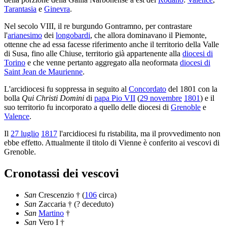
Tarantasia
e
Ginevra
.
Nel secolo VIII, il re burgundo Gontramno, per contrastare
l'
arianesimo
dei
longobardi
, che allora dominavano il Piemonte,
ottenne che ad essa facesse riferimento anche il territorio della Valle
di Susa, fino alle Chiuse, territorio già appartenente alla
diocesi di
Torino
e che venne pertanto aggregato alla neoformata
diocesi di
Saint Jean de Maurienne
.
L'arcidiocesi fu soppressa in seguito al
Concordato
del 1801 con la
bolla
Qui Christi Domini
di
papa Pio VII
(
29 novembre
1801
) e il
suo territorio fu incorporato a quello delle diocesi di
Grenoble
e
Valence
.
Il
27 luglio
1817
l'arcidiocesi fu ristabilita, ma il provvedimento non
ebbe effetto. Attualmente il titolo di Vienne è conferito ai vescovi di
Grenoble.
Cronotassi dei vescovi
San
Crescenzio † (
106
circa)
San
Zaccaria † (? deceduto)
San
Martino
†
San
Vero I †