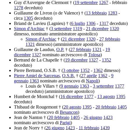
Guy d'Auvergne de Clermont † (
19 settembre
1267
- febbraio
1278
deceduto)
Guillaume de Livron (o de Valence) † (
13 febbraio
1283
-
circa
1305
deceduto)
Briand de Lavieu (Lagnieu) † (
6 luglio
1306
-
1317
deceduto)
Simon d'Archiac
† (
3 settembre
1319
-
21 dicembre
1320
dimesso, nominato amministratore apostolico)
Simon d'Archiac
† (
21 dicembre
1320
-
27 febbraio
1321
dimesso) (amministratore apostolico)
Guillaume de Laudun,
O.P.
† (
27 febbraio
1321
-
19
dicembre
1327
nominato arcivescovo di
Tolosa
)
Bertrand de La Chapelle † (
19 dicembre
1327
-
1352
deceduto)
Pierre Bertrand, O.S.B. † (
3 ottobre
1352
-
1362
dimesso)
Pierre Amiel de Sarcenas
,
O.S.B.
† (
27 aprile
1362
-
9
gennaio
1363
nominato arcivescovo di
Napoli
)
Louis de Villars † (
9 gennaio
1363
-
3 settembre
1377
deceduto) (amministratore apostolico)
Humbert de Montchal † (
16 dicembre
1377
-
13 agosto
1395
deceduto)
Thibaud de Rougemont † (
20 agosto
1395
-
20 febbraio
1405
nominato arcivescovo di
Besançon
)
Jean de Nanton † (
20 febbraio
1405
-
26 giugno
1423
nominato arcivescovo di
Parigi
)
Jean de Norry † (
26 giugno
1423
-
11 febbraio
1439