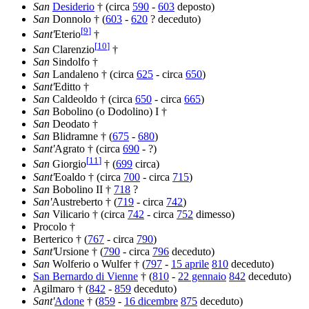
San
Desiderio
† (circa
590
-
603
deposto)
San
Donnolo † (
603
-
620
? deceduto)
[
9
]
Sant'
Eterio
†
[
10
]
San
Clarenzio
†
San
Sindolfo †
San
Landaleno † (circa
625
- circa
650
)
Sant'
Editto †
San
Caldeoldo † (circa
650
- circa
665
)
San
Bobolino (o Dodolino) I †
San
Deodato †
San
Blidramne † (
675
-
680
)
Sant'
Agrato † (circa
690
- ?)
[
11
]
San
Giorgio
† (
699
circa)
Sant'
Eoaldo † (circa
700
- circa
715
)
San
Bobolino II †
718
?
San'
Austreberto † (
719
- circa
742
)
San
Vilicario † (circa
742
- circa
752
dimesso)
Procolo †
Berterico † (
767
- circa
790
)
Sant'
Ursione † (
790
- circa
796
deceduto)
San
Wolferio o Wulfer † (
797
-
15 aprile
810
deceduto)
San Bernardo di Vienne
† (
810
-
22 gennaio
842
deceduto)
Agilmaro † (
842
-
859
deceduto)
Sant'
Adone
† (
859
-
16 dicembre
875
deceduto)