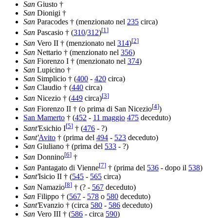
San
Giusto †
San
Dionigi †
San
Paracodes † (menzionato nel
235
circa)
[
1
]
San
Pascasio † (
310
/
312
)
[
2
]
San
Vero II † (menzionato nel
314
)
San
Nettario † (menzionato nel
356
)
San
Fiorenzo I † (menzionato nel
374
)
San
Lupicino †
San
Simplicio † (
400
-
420
circa)
San
Claudio † (
440
circa)
[
3
]
San
Nicezio † (
449
circa)
[
4
]
San
Fiorenzo II † (o prima di San Nicezio
)
San Mamerto
† (
452
-
11 maggio
475
deceduto)
[
5
]
Sant'
Esichio I
† (
476
- ?)
Sant'
Avito
† (prima del
494
-
523
deceduto)
San
Giuliano † (prima del
533
- ?)
[
6
]
San
Donnino
†
[
7
]
San
Pantagato di Vienne
† (prima del
536
- dopo il
538
)
Sant'
Isicio II † (
545
-
565
circa)
[
8
]
San
Namazio
† (? -
567
deceduto)
San
Filippo † (
567
-
578
o
580
deceduto)
Sant'
Evanzio † (circa
580
-
586
deceduto)
San
Vero III † (
586
- circa
590
)