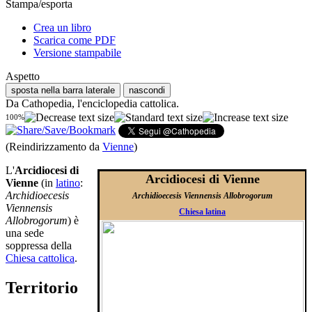
Stampa/esporta
Crea un libro
Scarica come PDF
Versione stampabile
Aspetto
sposta nella barra laterale
nascondi
Da Cathopedia, l'enciclopedia cattolica.
100%
(Reindirizzamento da
Vienne
)
L'
Arcidiocesi di
Arcidiocesi di Vienne
Vienne
(in
latino
:
Archidioecesis
Archidioecesis Viennensis Allobrogorum
Viennensis
Chiesa latina
Allobrogorum
) è
una sede
soppressa della
Chiesa cattolica
.
Territorio