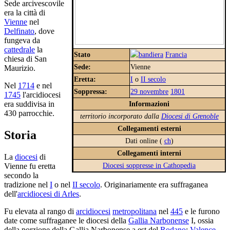
Sede arcivescovile
era la città di
Vienne
nel
Delfinato
, dove
fungeva da
cattedrale
la
Stato
Francia
chiesa di San
Sede:
Vienne
Maurizio.
Eretta:
I
o
II secolo
Nel
1714
e nel
Soppressa:
29 novembre
1801
1745
l'arcidiocesi
Informazioni
era suddivisa in
430 parrocchie.
territorio incorporato dalla
Diocesi di Grenoble
Collegamenti esterni
Storia
Dati online (
ch
)
Collegamenti interni
La
diocesi
di
Diocesi soppresse in Cathopedia
Vienne fu eretta
secondo la
tradizione nel
I
o nel
II secolo
. Originariamente era suffraganea
dell'
arcidiocesi di Arles
.
Fu elevata al rango di
arcidiocesi
metropolitana
nel
445
e le furono
date come suffraganee le diocesi della
Gallia Narbonense
I, ossia
della porzione della Gallia Narbonense a est del
Rodano
:
Valence
,