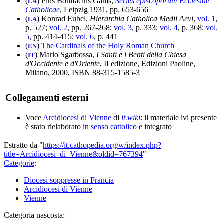
(
) Pius Bonifacius Gams,
Series episcoporum Ecclesiae
LA
Catholicae
, Leipzig 1931, pp. 653-656
(
) Konrad Eubel,
Hierarchia Catholica Medii Aevi
,
vol. 1
,
LA
p. 527;
vol. 2
, pp. 267-268;
vol. 3
, p. 333;
vol. 4
, p. 368;
vol.
5
, pp. 414-415;
vol. 6
, p. 441
(
)
The Cardinals of the Holy Roman Church
EN
(
) Mario Sgarbossa,
I Santi e i Beati della Chiesa
IT
d'Occidente e d'Oriente
, II edizione, Edizioni Paoline,
Milano, 2000, ISBN 88-315-1585-3
Collegamenti esterni
Voce
Arcidiocesi di Vienne
di
it.wiki
: il materiale ivi presente
è stato rielaborato in
senso cattolico
e integrato
Estratto da "
https://it.cathopedia.org/w/index.php?
title=Arcidiocesi_di_Vienne&oldid=767394
"
Categorie
:
Diocesi soppresse in Francia
Arcidiocesi di Vienne
Vienne
Categoria nascosta: