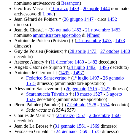
nominato arcivescovo di
Besançon
)
Geoffroy Vassal † (
16 marzo
1439
-
20 aprile
1444
nominato
arcivescovo di
Lione
)
Jean Gérard de Poitiers † (
26 giugno
1447
- circa
1452
dimesso)
Jean du Chastel † (
28 gennaio
1452
-
21 novembre
1453
nominato
amministratore apostolico
di
Nîmes
)
Antoine de Poisieu (Poisieux) † (
21 novembre
1453
-
1473
dimesso)
Guy de Poisieu (Poisieux) † (
28 aprile
1473
-
27 ottobre
1480
deceduto)
Astorge Aimery † (
11 dicembre
1480
-
1482
deceduto)
Angelo Catoni de Supino † (
24 luglio
1482
-
1495
deceduto)
Antoine de Clermont † (
1495
-
1497
)
Federico Sanseverino
† (
1º luglio
1497
-
26 gennaio
1515
dimesso) (amministratore apostolico)
Alessandro Sanseverino † (
26 gennaio
1515
-
1527
dimesso)
Scaramuccia Trivulzio
† (
18 marzo
1527
-
3 agosto
1527
deceduto) (amministratore apostolico)
Pierre Palmier (Paumier) † (
7 febbraio
1528
-
1554
deceduto)
Sede vacante (1554-1557)
Charles de Marillac † (
24 marzo
1557
-
2 dicembre
1560
deceduto)
Jean de La Brosse † (
31 gennaio
1561
-
1569
dimesso)
Vespasien Gribaldi † (
24 gennaio
1569
-
1575
dimesso)