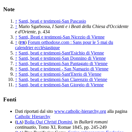
Note
↑
Santi, beati e testimoni-San Pascasio
↑
Mario Sgarbossa,
I Santi e i Beati della Chiesa d'Occidente
e d'Oriente
, p. 434
↑
Santi, Beati e testimoni-San Nicezio di Vienne
↑
(
)
Forum orthodoxe.com : Sans pour le 5 mai du
FR
calendrier ecclésiastique
↑
Santi, beati e testimoni-Sant'Esichio di Vienne
↑
Santi, beati e testimoni-San Donnino di Vienne
↑
Santi, beati e testimoni-San Pantagato di Vienne
↑
Santi, beati e testimoni - San Namazio di Vienne
↑
Santi, beati e testimoni-Sant'Eterio di Vienne
↑
Santi, beati e testimoni-San Clarenzio di Vienne
↑
Santi, beati e testimoni-San Giorgio di Vienne
Fonti
Dati riportati dal sito
www.catholic-hierarchy.org
alla pagina
Catholic Hierarchy
(
)
Bolla
Qui Christi Domini
, in
Bullarii romani
LA
continuatio
, Tomo XI, Romae 1845, pp. 245-249