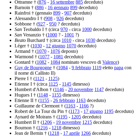
Ottramne † (
876
-
16 settembre
885
deceduto)
Barnoin † (
886
-
16 gennaio
899
deceduto)
Rainfroi † (gennaio
899
-
907
deceduto)
Alessandro I † (
908
-
926
deceduto)
Sobbone † (
927
-
950
? deceduto)
San
Teobaldo I † (circa
970
- circa
1000
deceduto)
San
Venanzio † (
1000
? -
1001
?)
Beato
Burchard † (circa
1010
- circa
1030
deceduto)
Léger † (
1030
-
12 giugno
1070
deceduto)
Armand † (
1070
-
1076
deposto)
Warmond † (
1077
-
1081
deceduto)
Gontard † (
1082
-
1084
nominato vescovo di
Valence
)
Guy de Bourgogne
† (
1084
-
9 febbraio
1119
eletto
papa
con
il nome di Callisto II)
Pierre I † (
1121
-
1125
)
Etienne I † (circa
1125
-
1145
dimesso)
Humbert d'Albon † (
1146
-
20 novembre
1147
deceduto)
Hugues I † (
1148
-
1155
dimesso)
Etienne II † (
1155
-
26 febbraio
1163
deceduto)
Guillaume de Clermont † (
1163
-
1166
?)
Robert de La Tour du Pin † (
1173
-
17 giugno
1195
deceduto)
Aynard de Moirans † (
1195
-
1205
deceduto)
Humbert II † (
1206
-
19 novembre
1215
deceduto)
Bournon † (
1216
-
1218
dimesso)
Jean de Bernin † (
1218
-
17 aprile
1266
deceduto)