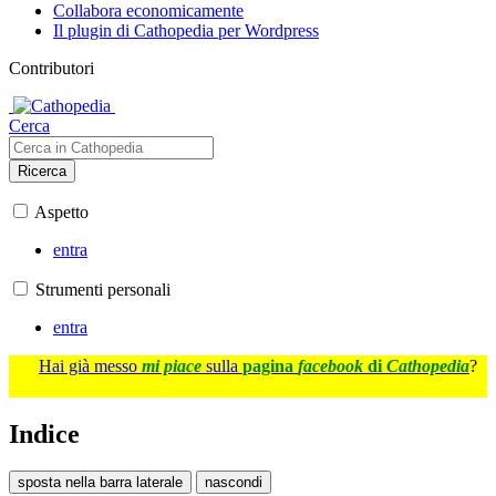
Collabora economicamente
Il plugin di Cathopedia per Wordpress
Contributori
Cerca
Ricerca
Aspetto
entra
Strumenti personali
entra
Hai già messo
mi piace
sulla
pagina
facebook
di
Cathopedia
?
Indice
sposta nella barra laterale
nascondi