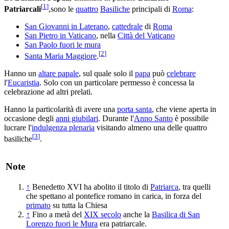
[
1
]
Patriarcali
,sono le
quattro
Basiliche
principali di
Roma
:
San Giovanni in Laterano
,
cattedrale
di
Roma
San Pietro in Vaticano
, nella
Città del Vaticano
San Paolo fuori le mura
[
2
]
Santa Maria Maggiore
.
Hanno un
altare papale
, sul quale solo il
papa
può
celebrare
l'
Eucaristia
. Solo con un particolare permesso è concessa la
celebrazione ad altri prelati.
Hanno la particolarità di avere una
porta santa
, che viene aperta in
occasione degli
anni giubilari
. Durante l'
Anno Santo
è possibile
lucrare l'
indulgenza plenaria
visitando almeno una delle quattro
[
3
]
basiliche
.
Note
↑
Benedetto XVI ha abolito il titolo di
Patriarca
, tra quelli
che spettano al pontefice romano in carica, in forza del
primato
su tutta la Chiesa
↑
Fino a metà del
XIX secolo
anche la
Basilica di San
Lorenzo fuori le Mura
era patriarcale.