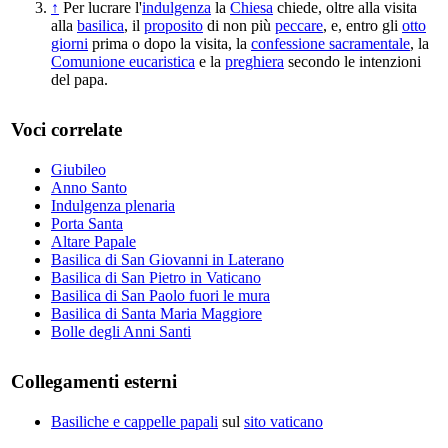
↑
Per lucrare l'
indulgenza
la
Chiesa
chiede, oltre alla visita
alla
basilica
, il
proposito
di non più
peccare
, e, entro gli
otto
giorni
prima o dopo la visita, la
confessione sacramentale
, la
Comunione eucaristica
e la
preghiera
secondo le intenzioni
del papa.
Voci correlate
Giubileo
Anno Santo
Indulgenza plenaria
Porta Santa
Altare Papale
Basilica di San Giovanni in Laterano
Basilica di San Pietro in Vaticano
Basilica di San Paolo fuori le mura
Basilica di Santa Maria Maggiore
Bolle degli Anni Santi
Collegamenti esterni
Basiliche e cappelle papali
sul
sito vaticano