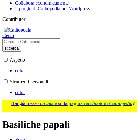
Collabora economicamente
Il plugin di Cathopedia per Wordpress
Contributori
Cerca
Ricerca
Aspetto
entra
Strumenti personali
entra
Hai già messo
mi piace
sulla
pagina
facebook
di
Cathopedia
?
Basiliche papali
Voce