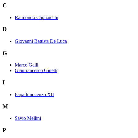
C
Raimondo Capizucchi
D
Giovanni Battista De Luca
G
Marco Galli
Gianfrancesco Ginetti
I
Papa Innocenzo XII
M
Savio Mellini
P