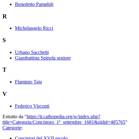
Benedetto Pamphilj
R
Michelangelo Ricci
S
Urbano Sacchetti
Giambattista Spinola seniore
T
Flaminio Taja
V
Federico Visconti
Estratto da "
https://it.cathopedia.org/w/index.php?
title=Categoria:Concistoro_1º_settembre_1681&oldid=485765
"
Categorie
:
Concistori del XVII secolo