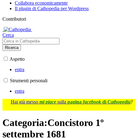
Collabora economicamente
Il plugin di Cathopedia per Wordpress
Contributori
Cerca
Ricerca
Aspetto
entra
Strumenti personali
entra
Hai già messo
mi piace
sulla
pagina
facebook
di
Cathopedia
?
Categoria
:
Concistoro 1º
settembre 1681