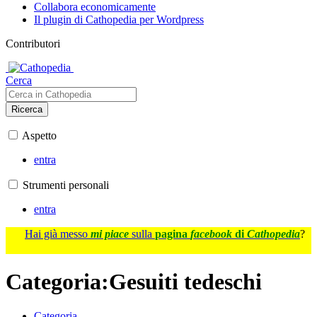
Collabora economicamente
Il plugin di Cathopedia per Wordpress
Contributori
Cerca
Ricerca
Aspetto
entra
Strumenti personali
entra
Hai già messo
mi piace
sulla
pagina
facebook
di
Cathopedia
?
Categoria
:
Gesuiti tedeschi
Categoria