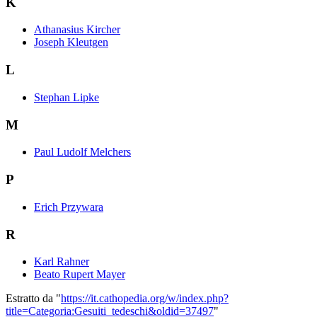
K
Athanasius Kircher
Joseph Kleutgen
L
Stephan Lipke
M
Paul Ludolf Melchers
P
Erich Przywara
R
Karl Rahner
Beato Rupert Mayer
Estratto da "
https://it.cathopedia.org/w/index.php?
title=Categoria:Gesuiti_tedeschi&oldid=37497
"