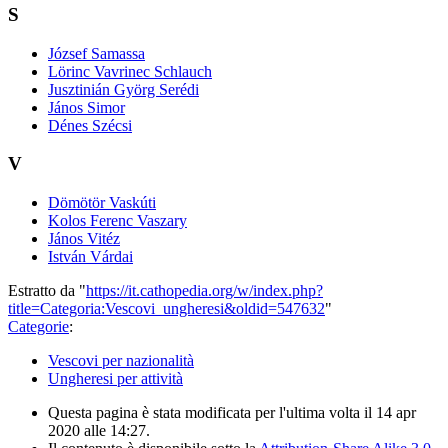
S
József Samassa
Lörinc Vavrinec Schlauch
Jusztinián Györg Serédi
János Simor
Dénes Szécsi
V
Dömötör Vaskúti
Kolos Ferenc Vaszary
János Vitéz
István Várdai
Estratto da "
https://it.cathopedia.org/w/index.php?
title=Categoria:Vescovi_ungheresi&oldid=547632
"
Categorie
:
Vescovi per nazionalità
Ungheresi per attività
Questa pagina è stata modificata per l'ultima volta il 14 apr
2020 alle 14:27.