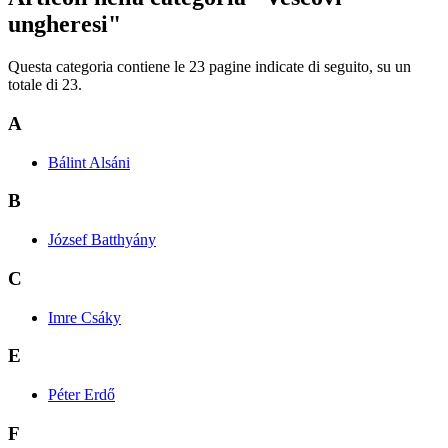
ungheresi"
Questa categoria contiene le 23 pagine indicate di seguito, su un
totale di 23.
A
Bálint Alsáni
B
József Batthyány
C
Imre Csáky
E
Péter Erdő
F