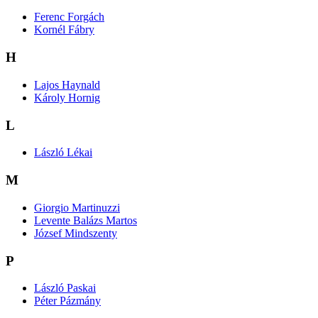
Ferenc Forgách
Kornél Fábry
H
Lajos Haynald
Károly Hornig
L
László Lékai
M
Giorgio Martinuzzi
Levente Balázs Martos
József Mindszenty
P
László Paskai
Péter Pázmány