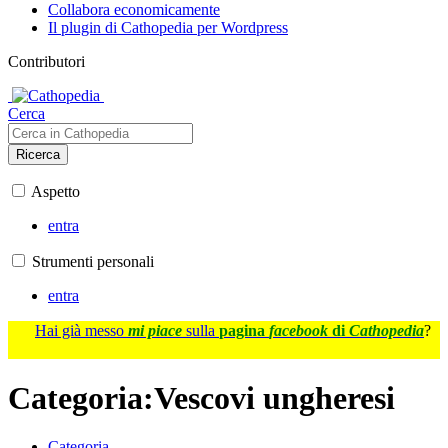
Collabora economicamente
Il plugin di Cathopedia per Wordpress
Contributori
Cerca
Ricerca
Aspetto
entra
Strumenti personali
entra
Hai già messo
mi piace
sulla
pagina
facebook
di
Cathopedia
?
Categoria
:
Vescovi ungheresi
Categoria