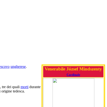
escovo
ungherese
.
Venerabile József Mindszenty
Cardinale
 tre dei quali
morti
durante
 origine tedesca.