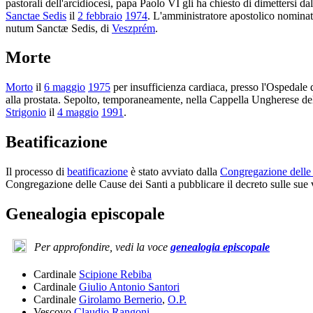
pastorali dell'arcidiocesi, papa Paolo VI gli ha chiesto di dimettersi d
Sanctae Sedis
il
2 febbraio
1974
. L'amministratore apostolico nomina
nutum Sanctæ Sedis, di
Veszprém
.
Morte
Morto
il
6 maggio
1975
per insufficienza cardiaca, presso l'Ospedale d
alla prostata. Sepolto, temporaneamente, nella Cappella Ungherese del S
Strigonio
il
4 maggio
1991
.
Beatificazione
Il processo di
beatificazione
è stato avviato dalla
Congregazione delle 
Congregazione delle Cause dei Santi a pubblicare il decreto sulle sue
Genealogia episcopale
Per approfondire, vedi la voce
genealogia episcopale
Cardinale
Scipione Rebiba
Cardinale
Giulio Antonio Santori
Cardinale
Girolamo Bernerio
,
O.P.
Vescovo
Claudio Rangoni