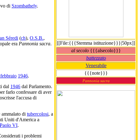
ovo di
Szombathely
.
ian Séredi
(
ch
),
O.S.B.
,
[[File:{{{Stemma istituzione}}}|50px]]
copale era
Pannonia sacra
.
al secolo
{{{alsecolo}}}
battezzato
Venerabile
{{{note}}}
 febbraio
1946
.
Pannonia sacra
ti dal
1946
dal Parlamento.
per farlo confessare di aver
oscrisse l'accusa di
i è ammalato di
tubercolosi
, a
tati Uniti d'America a
Paolo VI
.
Considerati i problemi