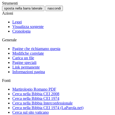
Strumenti
sposta nella barra laterale
nascondi
Azioni
Leggi
Visualizza sorgente
Cronologia
Generale
Pagine che richiamano questa
Modifiche correlate
Carica un file
Pagine speciali
Link permanente
Informazioni pagina
Fonti
Martirologio Romano PDF
Cerca nella Bibbia CEI 2008
Cerca nella Bibbia CEI 1974
Cerca nella Bibbia Interconfessionale
Cerca nella Bibbia CEI 1974 (LaParola.net)
Cerca sul sito vaticano