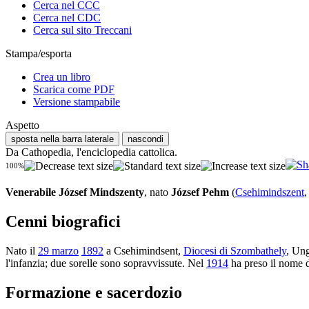
Cerca nel CCC
Cerca nel CDC
Cerca sul sito Treccani
Stampa/esporta
Crea un libro
Scarica come PDF
Versione stampabile
Aspetto
sposta nella barra laterale
nascondi
Da Cathopedia, l'enciclopedia cattolica.
100%
Venerabile József Mindszenty
, nato
József Pehm
(
Csehimindszent
Cenni biografici
Nato il
29 marzo
1892
a Csehimindsent,
Diocesi di Szombathely
, Ung
l'infanzia; due sorelle sono sopravvissute. Nel
1914
ha preso il nome d
Formazione e sacerdozio