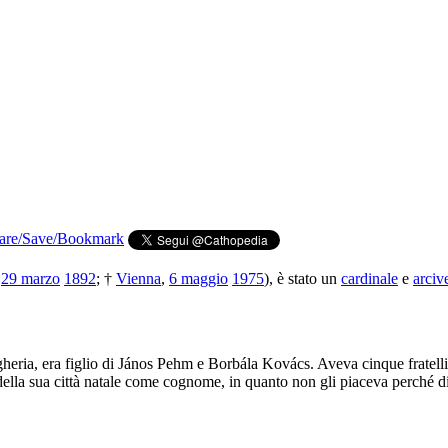
,
29 marzo
1892
; †
Vienna
,
6 maggio
1975
), è stato un
cardinale
e
arciv
heria, era figlio di János Pehm e Borbála Kovács. Aveva cinque fratelli,
ella sua città natale come cognome, in quanto non gli piaceva perché di