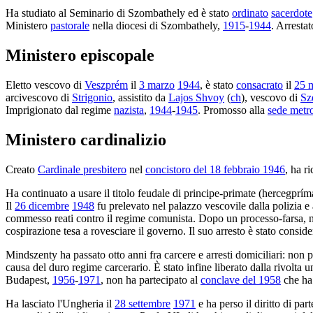
Ha studiato al Seminario di Szombathely ed è stato
ordinato
sacerdote
Ministero
pastorale
nella diocesi di Szombathely,
1915
-
1944
. Arresta
Ministero episcopale
Eletto vescovo di
Veszprém
il
3 marzo
1944
, è stato
consacrato
il
25 
arcivescovo di
Strigonio
, assistito da
Lajos Shvoy
(
ch
), vescovo di
Sz
Imprigionato dal regime
nazista
,
1944
-
1945
. Promosso alla
sede metr
Ministero cardinalizio
Creato
Cardinale presbitero
nel
concistoro del 18 febbraio 1946
, ha r
Ha continuato a usare il titolo feudale di principe-primate (hercegprímás
Il
26 dicembre
1948
fu prelevato nel palazzo vescovile dalla polizia e a
commesso reati contro il regime comunista. Dopo un processo-farsa, 
cospirazione tesa a rovesciare il governo. Il suo arresto è stato consid
Mindszenty ha passato otto anni fra carcere e arresti domiciliari: non p
causa del duro regime carcerario. È stato infine liberato dalla rivolta u
Budapest,
1956
-
1971
, non ha partecipato al
conclave del 1958
che ha
Ha lasciato l'Ungheria il
28 settembre
1971
e ha perso il diritto di pa