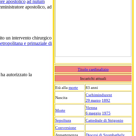
ore apostolico
ad nutum
amministratore apostolico, ad
ito un intervento chirurgico
etropolitana e primaziale di
Titolo cardinalizio
ha autorizzato la
Incarichi attuali
Età alla
morte
83 anni
Csehimindszent
Nascita
29 marzo
1892
Vienna
Morte
6 maggio
1975
Sepoltura
Cattedrale di Strigonio
Conversione
Appartenenza
Diocesi di Szombathely