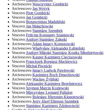
Arcivescovo
Wawrzyniec Gembicki
Arcivescovo
Jan Wężyk
Vescovo
Piotr Gembicki
Vescovo
Jan Gembicki
Vescovo
Bonawentura Madaliński
Vescovo
Jan Małachowski
Arcivescovo
Stanislaw Szembek
Vescovo
Felicjan Konstanty Szaniawski
Vescovo
Andrzej Stanisław Załuski
Arcivescovo
Adam Ignacy Komorowski
Arcivescovo
Władysław Aleksander Łubieński
Vescovo
Andrzej Mikołaj Stanisław Kostka Młodziejowski
Arcivescovo
Kasper Kazimierz Cieciszowski
Vescovo
Franciszek Borgiasz Mackiewicz
Vescovo
Michał Piwnicki
Arcivescovo
Ignacy Ludwik Pawłowski
Arcivescovo
Kazimierz Roch Dmochowski
Arcivescovo
Wacław Żyliński
Vescovo
Aleksander Kazimierz Bereśniewicz
Vescovo
Szymon Marcin Kozłowski
Vescovo
Mieczysław Leonard Pallulon
Arcivescovo
Bolesław Hieronim Kłopotowski
Arcivescovo
Jerzy Józef Elizeusz Szembek
Vescovo
Stanisław Kazimierz Zdzitowiecki