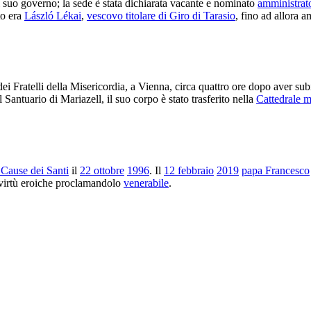
al suo governo; la sede è stata dichiarata vacante e nominato
amministrat
to era
László Lékai
,
vescovo titolare di Giro di Tarasio
, fino ad allora 
ei Fratelli della Misericordia, a Vienna, circa quattro ore dopo aver sub
antuario di Mariazell, il suo corpo è stato trasferito nella
Cattedrale m
Cause dei Santi
il
22 ottobre
1996
. Il
12 febbraio
2019
papa Francesco
 virtù eroiche proclamandolo
venerabile
.