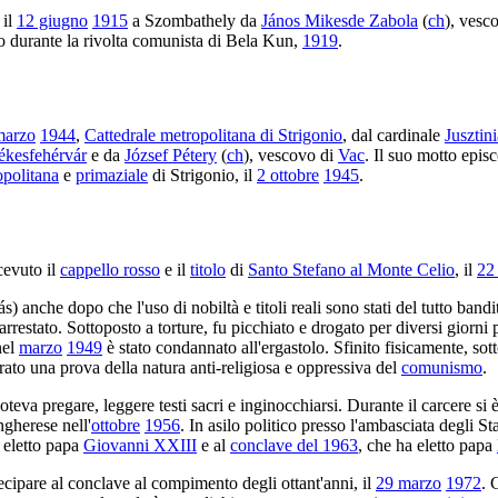
il
12 giugno
1915
a Szombathely da
János Mikesde Zabola
(
ch
), vesc
to durante la rivolta comunista di Bela Kun,
1919
.
marzo
1944
,
Cattedrale metropolitana di Strigonio
, dal cardinale
Jusztin
ékesfehérvár
e da
József Pétery
(
ch
), vescovo di
Vac
. Il suo motto epis
opolitana
e
primaziale
di Strigonio, il
2 ottobre
1945
.
icevuto il
cappello rosso
e il
titolo
di
Santo Stefano al Monte Celio
, il
22
) anche dopo che l'uso di nobiltà e titoli reali sono stati del tutto bandi
rrestato. Sottoposto a torture, fu picchiato e drogato per diversi giorni 
nel
marzo
1949
è stato condannato all'ergastolo. Sfinito fisicamente, sott
erato una prova della natura anti-religiosa e oppressiva del
comunismo
.
oteva pregare, leggere testi sacri e inginocchiarsi. Durante il carcere s
ngherese nell'
ottobre
1956
. In asilo politico presso l'ambasciata degli S
 eletto papa
Giovanni XXIII
e al
conclave del 1963
, che ha eletto papa
rtecipare al conclave al compimento degli ottant'anni, il
29 marzo
1972
. 