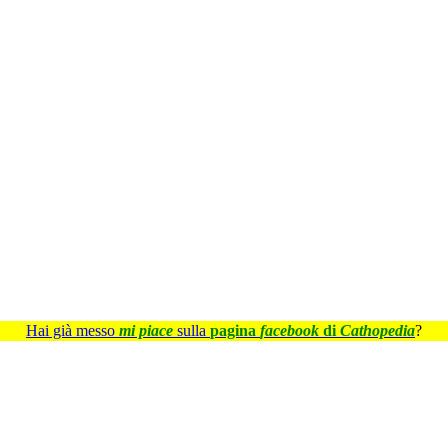
Hai già messo
mi piace
sulla
pagina
facebook
di
Cathopedia
?