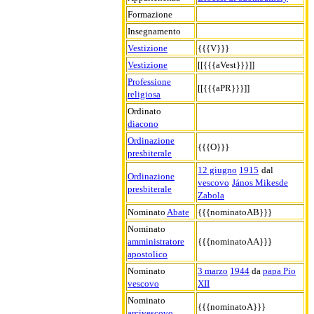
Formazione
Insegnamento
Vestizione
{{{V}}}
Vestizione
[[{{{aVest}}}]]
Professione
[[{{{aPR}}}]]
religiosa
Ordinato
diacono
Ordinazione
{{{O}}}
presbiterale
12 giugno
1915
dal
Ordinazione
vescovo
János Mikesde
presbiterale
Zabola
Nominato
Abate
{{{nominatoAB}}}
Nominato
amministratore
{{{nominatoAA}}}
apostolico
Nominato
3 marzo
1944
da
papa Pio
vescovo
XII
Nominato
{{{nominatoA}}}
arcivescovo