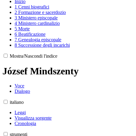
Inizio
1
Cenni biografici
2
Formazione e sacerdozio
3
Ministero episcopale
4
Ministero cardinalizio
5
Morte
6
Beatificazione
7
Genealogia episcopale
8
Successione degli incarichi
Mostra/Nascondi l'indice
József Mindszenty
Voce
Dialogo
italiano
Leggi
Visualizza sorgente
Cronologia
strumenti