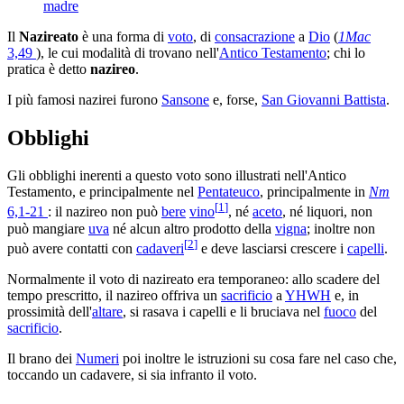
madre
Il
Nazireato
è una forma di
voto
, di
consacrazione
a
Dio
(
1Mac
3,49
), le cui modalità di trovano nell'
Antico Testamento
; chi lo
pratica è detto
nazireo
.
I più famosi nazirei furono
Sansone
e, forse,
San Giovanni Battista
.
Obblighi
Gli obblighi inerenti a questo voto sono illustrati nell'Antico
Testamento, e principalmente nel
Pentateuco
, principalmente in
Nm
[
1
]
6,1-21
: il nazireo non può
bere
vino
, né
aceto
, né liquori, non
può mangiare
uva
né alcun altro prodotto della
vigna
; inoltre non
[
2
]
può avere contatti con
cadaveri
e deve lasciarsi crescere i
capelli
.
Normalmente il voto di nazireato era temporaneo: allo scadere del
tempo prescritto, il nazireo offriva un
sacrificio
a
YHWH
e, in
prossimità dell'
altare
, si rasava i capelli e li bruciava nel
fuoco
del
sacrificio
.
Il brano dei
Numeri
poi inoltre le istruzioni su cosa fare nel caso che,
toccando un cadavere, si sia infranto il voto.