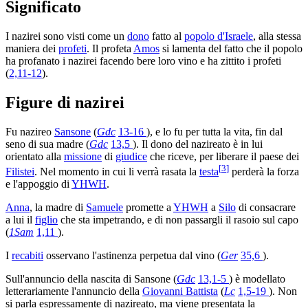
Significato
I nazirei sono visti come un
dono
fatto al
popolo d'Israele
, alla stessa
maniera dei
profeti
. Il profeta
Amos
si lamenta del fatto che il popolo
ha profanato i nazirei facendo bere loro vino e ha zittito i profeti
(
2,11-12
).
Figure di nazirei
Fu nazireo
Sansone
(
Gdc
13-16
), e lo fu per tutta la vita, fin dal
seno di sua madre (
Gdc
13,5
). Il dono del nazireato è in lui
orientato alla
missione
di
giudice
che riceve, per liberare il paese dei
[
3
]
Filistei
. Nel momento in cui li verrà rasata la
testa
perderà la forza
e l'appoggio di
YHWH
.
Anna
, la madre di
Samuele
promette a
YHWH
a
Silo
di consacrare
a lui il
figlio
che sta impetrando, e di non passargli il rasoio sul capo
(
1Sam
1,11
).
I
recabiti
osservano l'astinenza perpetua dal vino (
Ger
35,6
).
Sull'annuncio della nascita di Sansone (
Gdc
13,1-5
) è modellato
letterariamente l'annuncio della
Giovanni Battista
(
Lc
1,5-19
). Non
si parla espressamente di nazireato, ma viene presentata la