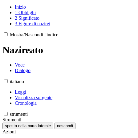
Inizio
1
Obblighi
2
Significato
3
Figure di nazirei
Mostra/Nascondi l'indice
Nazireato
Voce
Dialogo
italiano
Leggi
Visualizza sorgente
Cronologia
strumenti
Strumenti
sposta nella barra laterale
nascondi
Azioni