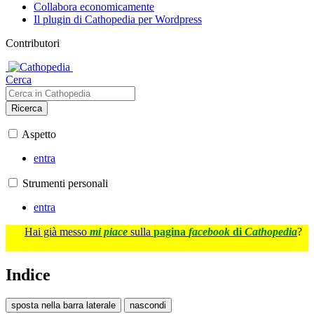
Collabora economicamente
Il plugin di Cathopedia per Wordpress
Contributori
Cerca
Ricerca
Aspetto
entra
Strumenti personali
entra
Hai già messo
mi piace
sulla
pagina
facebook
di
Cathopedia
?
Indice
sposta nella barra laterale
nascondi