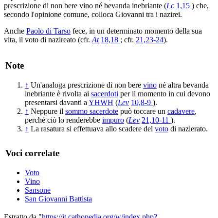
prescrizione di non bere vino né bevanda inebriante (
Lc
1,15
) che,
secondo l'opinione comune, colloca Giovanni tra i nazirei.
Anche
Paolo di Tarso
fece, in un determinato momento della sua
vita, il voto di nazireato (cfr.
At
18,18
; cfr.
21,23-24
).
Note
↑
Un'analoga prescrizione di non bere
vino
né altra bevanda
inebriante è rivolta ai
sacerdoti
per il momento in cui devono
presentarsi davanti a
YHWH
(
Lev
10,8-9
).
↑
Neppure il
sommo sacerdote
può toccare un
cadavere
,
perché ciò lo renderebbe
impuro
(
Lev
21,10-11
).
↑
La rasatura si effettuava allo scadere del
voto
di nazierato.
Voci correlate
Voto
Vino
Sansone
San Giovanni Battista
Estratto da "
https://it.cathopedia.org/w/index.php?