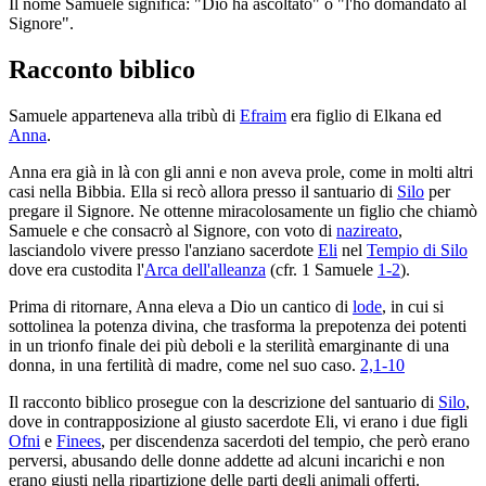
Il nome Samuele significa: "Dio ha ascoltato" o "l'ho domandato al
Signore".
Racconto biblico
Samuele apparteneva alla tribù di
Efraim
era figlio di Elkana ed
Anna
.
Anna era già in là con gli anni e non aveva prole, come in molti altri
casi nella Bibbia. Ella si recò allora presso il santuario di
Silo
per
pregare il Signore. Ne ottenne miracolosamente un figlio che chiamò
Samuele e che consacrò al Signore, con voto di
nazireato
,
lasciandolo vivere presso l'anziano sacerdote
Eli
nel
Tempio di Silo
dove era custodita l'
Arca dell'alleanza
(cfr. 1 Samuele
1-2
).
Prima di ritornare, Anna eleva a Dio un cantico di
lode
, in cui si
sottolinea la potenza divina, che trasforma la prepotenza dei potenti
in un trionfo finale dei più deboli e la sterilità emarginante di una
donna, in una fertilità di madre, come nel suo caso.
2,1-10
Il racconto biblico prosegue con la descrizione del santuario di
Silo
,
dove in contrapposizione al giusto sacerdote Eli, vi erano i due figli
Ofni
e
Finees
, per discendenza sacerdoti del tempio, che però erano
perversi, abusando delle donne addette ad alcuni incarichi e non
erano giusti nella ripartizione delle parti degli animali offerti.