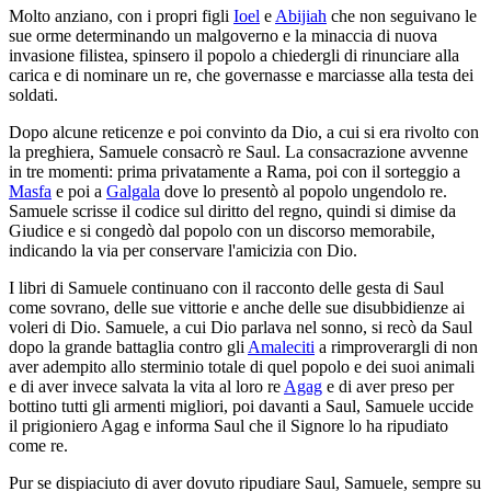
Molto anziano, con i propri figli
Ioel
e
Abijiah
che non seguivano le
sue orme determinando un malgoverno e la minaccia di nuova
invasione filistea, spinsero il popolo a chiedergli di rinunciare alla
carica e di nominare un re, che governasse e marciasse alla testa dei
soldati.
Dopo alcune reticenze e poi convinto da Dio, a cui si era rivolto con
la preghiera, Samuele consacrò re Saul. La consacrazione avvenne
in tre momenti: prima privatamente a Rama, poi con il sorteggio a
Masfa
e poi a
Galgala
dove lo presentò al popolo ungendolo re.
Samuele scrisse il codice sul diritto del regno, quindi si dimise da
Giudice e si congedò dal popolo con un discorso memorabile,
indicando la via per conservare l'amicizia con Dio.
I libri di Samuele continuano con il racconto delle gesta di Saul
come sovrano, delle sue vittorie e anche delle sue disubbidienze ai
voleri di Dio. Samuele, a cui Dio parlava nel sonno, si recò da Saul
dopo la grande battaglia contro gli
Amaleciti
a rimproverargli di non
aver adempito allo sterminio totale di quel popolo e dei suoi animali
e di aver invece salvata la vita al loro re
Agag
e di aver preso per
bottino tutti gli armenti migliori, poi davanti a Saul, Samuele uccide
il prigioniero Agag e informa Saul che il Signore lo ha ripudiato
come re.
Pur se dispiaciuto di aver dovuto ripudiare Saul, Samuele, sempre su