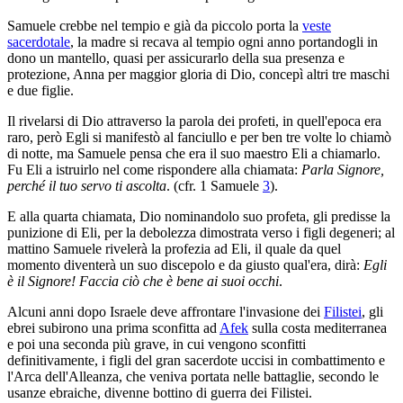
Samuele crebbe nel tempio e già da piccolo porta la
veste
sacerdotale
, la madre si recava al tempio ogni anno portandogli in
dono un mantello, quasi per assicurarlo della sua presenza e
protezione, Anna per maggior gloria di Dio, concepì altri tre maschi
e due figlie.
Il rivelarsi di Dio attraverso la parola dei profeti, in quell'epoca era
raro, però Egli si manifestò al fanciullo e per ben tre volte lo chiamò
di notte, ma Samuele pensa che era il suo maestro Eli a chiamarlo.
Fu Eli a istruirlo nel come rispondere alla chiamata:
Parla Signore,
perché il tuo servo ti ascolta
. (cfr. 1 Samuele
3
).
E alla quarta chiamata, Dio nominandolo suo profeta, gli predisse la
punizione di Eli, per la debolezza dimostrata verso i figli degeneri; al
mattino Samuele rivelerà la profezia ad Eli, il quale da quel
momento diventerà un suo discepolo e da giusto qual'era, dirà:
Egli
è il Signore! Faccia ciò che è bene ai suoi occhi
.
Alcuni anni dopo Israele deve affrontare l'invasione dei
Filistei
, gli
ebrei subirono una prima sconfitta ad
Afek
sulla costa mediterranea
e poi una seconda più grave, in cui vengono sconfitti
definitivamente, i figli del gran sacerdote uccisi in combattimento e
l'Arca dell'Alleanza, che veniva portata nelle battaglie, secondo le
usanze ebraiche, divenne bottino di guerra dei Filistei.