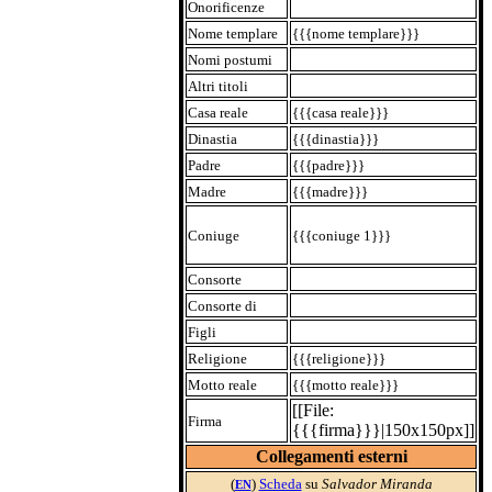
Onorificenze
Nome templare
{{{nome templare}}}
Nomi postumi
Altri titoli
Casa reale
{{{casa reale}}}
Dinastia
{{{dinastia}}}
Padre
{{{padre}}}
Madre
{{{madre}}}
Coniuge
{{{coniuge 1}}}
Consorte
Consorte di
Figli
Religione
{{{religione}}}
Motto reale
{{{motto reale}}}
[[File:
Firma
{{{firma}}}|150x150px]]
Collegamenti esterni
(
)
Scheda
su
Salvador Miranda
EN