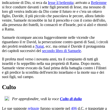
indicazione di Dio, si reca da
Iesse il betlemita
; arrivato a
Betlemme
si fece condurre davanti i sette figli presenti di Iesse, ma nessuno di
loro gli veniva indicato da Dio come il futuro re e c'era un ottavo
figlio, Davide, il più piccolo che pascolava le pecore, allora fattolo
venire, Samuele riconobbe in lui il prescelto e con il corno dell'olio,
alla presenza dei fratelli, lo consacrò re d'Israele, poi si alzò e ritornò
a Rama.
Samuele ricompare ancora fuggevolmente nelle vicende che
riguardano il re David, la persecuzione contro questi di Saul, i circoli
dei profeti residenti a
Najat
, ecc. ma ormai è Davide il protagonista
dei capitoli successivi del
secondo libro di Samuele
.
Il profeta morì verso i novanta anni, tra il compianto di tutti gli
israeliti e fu seppellito nella sua proprietà di Rama. Dopo morto,
Samuele viene evocato da Saul prima della battaglia contro i Filistei
e gli predice la sconfitta dell'esercito israeliano e la morte sua e dei
suoi figli, sul campo.
Culto
Per approfondire, vedi la voce
Culto di dulia
Le sue supposte
reliquie
furono scoperte nel
406
d.C. e trasportate a