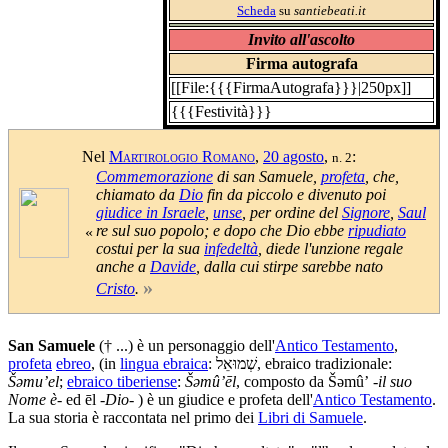
Scheda
su
santiebeati.it
Invito all'ascolto
Firma autografa
[[File:{{{FirmaAutografa}}}|250px]]
{{{Festività}}}
Nel
Martirologio Romano
,
20 agosto
,
:
n. 2
Commemorazione
di san Samuele,
profeta
, che,
chiamato da
Dio
fin da piccolo e divenuto poi
giudice in Israele
,
unse
, per ordine del
Signore
,
Saul
re sul suo popolo; e dopo che Dio ebbe
ripudiato
«
costui per la sua
infedeltà
, diede l'unzione regale
anche a
Davide
, dalla cui stirpe sarebbe nato
»
Cristo
.
San Samuele
(† ...) è un personaggio dell'
Antico Testamento
,
profeta
ebreo
, (in
lingua ebraica
: שְׁמוּאֵל, ebraico tradizionale:
Šəmuʼel
;
ebraico tiberiense
:
Šəmûʼēl
, composto da Šəmûʼ -
il suo
Nome è
- ed ēl -
Dio
- ) è un giudice e profeta dell'
Antico Testamento
.
La sua storia è raccontata nel primo dei
Libri di Samuele
.