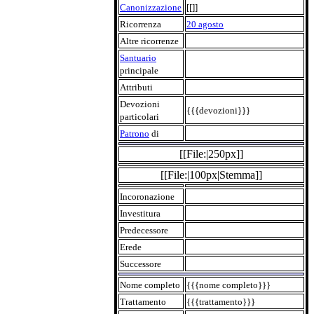
Canonizzazione
[[]]
Ricorrenza
20 agosto
Altre ricorrenze
Santuario
principale
Attributi
Devozioni
{{{devozioni}}}
particolari
Patrono
di
[[File:|250px]]
[[File:|100px|Stemma]]
Incoronazione
Investitura
Predecessore
Erede
Successore
Nome completo
{{{nome completo}}}
Trattamento
{{{trattamento}}}