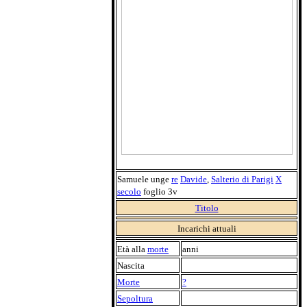
Samuele unge
re
Davide
,
Salterio di Parigi
X
secolo
foglio 3v
Titolo
Incarichi attuali
Età alla
morte
anni
Nascita
Morte
?
Sepoltura