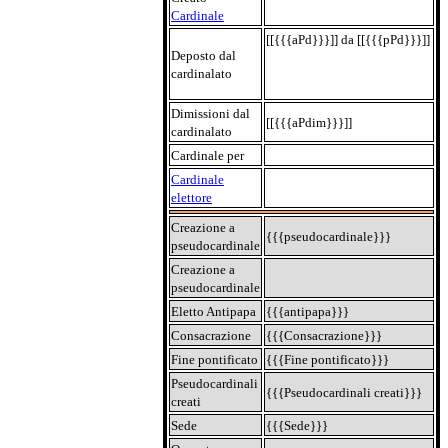
Cardinale
[[{{{aPd}}}]] da [[{{{pPd}}}]]
Deposto dal
cardinalato
Dimissioni dal
[[{{{aPdim}}}]]
cardinalato
Cardinale per
Cardinale
elettore
Creazione a
{{{pseudocardinale}}}
pseudocardinale
Creazione a
pseudocardinale
Eletto Antipapa
{{{antipapa}}}
Consacrazione
{{{Consacrazione}}}
Fine pontificato
{{{Fine pontificato}}}
Pseudocardinali
{{{Pseudocardinali creati}}}
creati
Sede
{{{Sede}}}