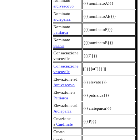
Nominato
{{{nominatoA}}}
arcivescovo
Nominato
{{{nominatoAE}}}
arcieparca
Nominato
{{{nominatoP}}}
patriarca
Nominato
{{{nominatoE}}}
eparca
Consacrazione
{{{C}}}
vescovile
Consacrazione
[[ {{{aC}}} ]]
vescovile
Elevazione ad
{{{elevato}}}
Arcivescovo
Elevazione a
{{{patriarca}}}
Patriarca
Elevazione ad
{{{arcieparca}}}
Arcieparca
Creazione
{{{P}}}
a
Cardinale
Creato
Creato