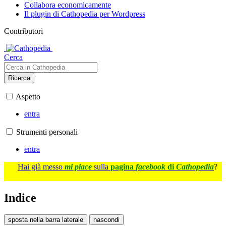
Collabora economicamente
Il plugin di Cathopedia per Wordpress
Contributori
Cerca
Ricerca
Aspetto
entra
Strumenti personali
entra
Hai già messo
mi piace
sulla
pagina
facebook
di
Cathopedia
?
Indice
sposta nella barra laterale
nascondi