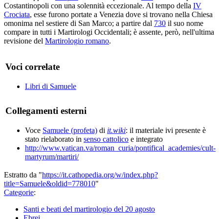
Costantinopoli con una solennità eccezionale. Al tempo della
IV
Crociata
, esse furono portate a Venezia dove si trovano nella Chiesa
omonima nel sestiere di San Marco; a partire dal
730
il suo nome
compare in tutti i Martirologi Occidentali; è assente, però, nell'ultima
revisione del
Martirologio romano
.
Voci correlate
Libri di Samuele
Collegamenti esterni
Voce
Samuele (profeta)
di
it.wiki
: il materiale ivi presente è
stato rielaborato in
senso cattolico
e integrato
http://www.vatican.va/roman_curia/pontifical_academies/cult-
martyrum/martiri/
Estratto da "
https://it.cathopedia.org/w/index.php?
title=Samuele&oldid=778010
"
Categorie
:
Santi e beati del martirologio del 20 agosto
Ebrei