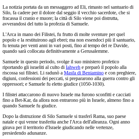
La notizia portata da un messaggero ad Eli, rimasto nel santuario di
Silo, fa cadere per il dolore dal seggio il vecchio sacerdote, che si
fracassa il cranio e muore; la città di Silo viene poi distrutta,
avverandosi del tutto la profezia di Samuele.
L'Arca in mano dei Filistei, fu frutto di molte sventure per quel
popolo e la restituirono agli ebrei; ma non essendoci più il santuario,
fu tenuta per venti anni in vari posti, fino al tempo del re Davide,
quando sarà collocata definitivamente a Gerusalemme.
Samuele in questo periodo, svolge il suo ministero profetico
riportando gli israeliti al culto di
Iahweh
e preparò il popolo alla
riscossa sui filistei. Li radunò a
Masfa di Beniamino
e con preghiere,
digiuni, confessioni dei peccati, si prepararono alla guerra contro gli
oppressori; e Samuele fu eletto giudice (1050-1030).
I filistei attaccarono di nuovo Israele ma furono sconfitti e cacciati
fino a Bet-Kar, da allora non entrarono più in Israele, almeno fino a
quando Samuele fu giudice.
Dopo la distruzione di Silo Samuele si trasferì Rama, suo paese
natale e qui venne trasferita anche l'Arca dell'alleanza. Ogni anno
girava per il territorio d'Israele giudicando nelle vertenze,
presiedendo adunanze.