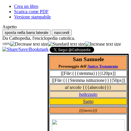
Crea un libro
Scarica come PDF
Versione stampabile
Aspetto
sposta nella barra laterale
nascondi
Da Cathopedia, l'enciclopedia cattolica.
100%
San Samuele
Personaggio dell'
Antico Testamento
[[File:{{{stemma}}}|120px]]
[[File:{{{Stemma istituzione}}}|50px]]
al secolo
{{{alsecolo}}}
battezzato
Santo
{{{motto}}}