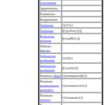
Conversione
Appartenenza
Formazione
Insegnamento
Vestizione
{{{V}}}
Vestizione
[[{{{aVest}}}]]
Professione
[[{{{aPR}}}]]
religiosa
Ordinato
diacono
Ordinazione
{{{O}}}
presbiterale
Ordinazione
[[{{{aO}}}]]
presbiterale
Nominato
Abate
{{{nominatoAB}}}
Nominato
amministratore
{{{nominatoAA}}}
apostolico
Nominato
{{{nominato}}}
vescovo