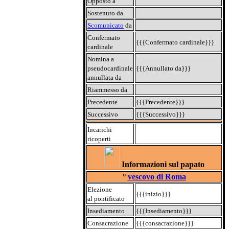
Opposto a
Sostenuto da
Scomunicato
da
Confermato
{{{Confermato cardinale}}}
cardinale
Nomina a
pseudocardinale
{{{Annullato da}}}
annullata da
Riammesso da
Precedente
{{{Precedente}}}
Successivo
{{{Successivo}}}
Incarichi
ricoperti
Informazioni sul papato
°
vescovo di Roma
Elezione
{{{inizio}}}
al pontificato
Insediamento
{{{Insediamento}}}
Consacrazione
{{{consacrazione}}}