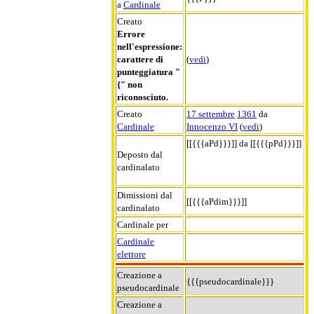
a
Cardinale
Creato
Errore
nell'espressione:
carattere di
(
vedi
)
punteggiatura "
{" non
riconosciuto.
Creato
17 settembre
1361
da
Cardinale
Innocenzo VI
(
vedi
)
[[{{{aPd}}}]] da [[{{{pPd}}}]]
Deposto dal
cardinalato
Dimissioni dal
[[{{{aPdim}}}]]
cardinalato
Cardinale per
Cardinale
elettore
Creazione a
{{{pseudocardinale}}}
pseudocardinale
Creazione a