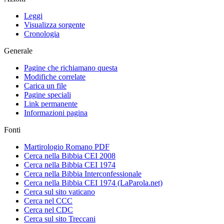
Leggi
Visualizza sorgente
Cronologia
Generale
Pagine che richiamano questa
Modifiche correlate
Carica un file
Pagine speciali
Link permanente
Informazioni pagina
Fonti
Martirologio Romano PDF
Cerca nella Bibbia CEI 2008
Cerca nella Bibbia CEI 1974
Cerca nella Bibbia Interconfessionale
Cerca nella Bibbia CEI 1974 (LaParola.net)
Cerca sul sito vaticano
Cerca nel CCC
Cerca nel CDC
Cerca sul sito Treccani