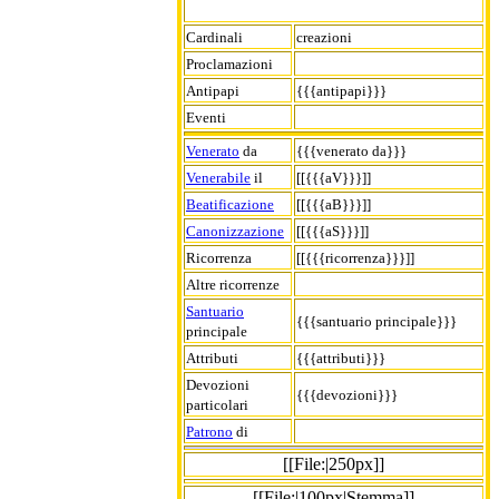
Cardinali
creazioni
Proclamazioni
Antipapi
{{{antipapi}}}
Eventi
Venerato
da
{{{venerato da}}}
Venerabile
il
[[{{{aV}}}]]
Beatificazione
[[{{{aB}}}]]
Canonizzazione
[[{{{aS}}}]]
Ricorrenza
[[{{{ricorrenza}}}]]
Altre ricorrenze
Santuario
{{{santuario principale}}}
principale
Attributi
{{{attributi}}}
Devozioni
{{{devozioni}}}
particolari
Patrono
di
[[File:|250px]]
[[File:|100px|Stemma]]