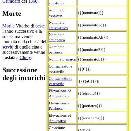
Grimoard
del
1368
.
apostolico
Nominato
Morte
{{{nominato}}}
vescovo
Nominato
{{{nominatoA}}}
Morì
a Viterbo di
peste
arcivescovo
l'anno successivo e la
Nominato
sua salma venne
{{{nominatoAE}}}
arcieparca
inumata nella chiesa dei
serviti
di quella città e
Nominato
{{{nominatoP}}}
successivamente venne
patriarca
traslata a
Cluny
.
Nominato
eparca
{{{nominatoE}}}
Consacrazione
Successione
{{{C}}}
vescovile
degli incarichi
Consacrazione
[[ {{{aC}}} ]]
vescovile
Elevazione ad
{{{elevato}}}
Arcivescovo
Elevazione a
{{{patriarca}}}
Patriarca
Elevazione ad
{{{arcieparca}}}
Arcieparca
Creazione
{{{P}}}