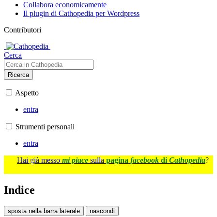
Collabora economicamente
Il plugin di Cathopedia per Wordpress
Contributori
Cerca
Ricerca
Aspetto
entra
Strumenti personali
entra
Hai già messo
mi piace
sulla
pagina
facebook
di
Cathopedia
?
Indice
sposta nella barra laterale
nascondi