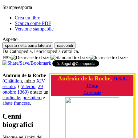
Stampa/esporta
Crea un libro
Scarica come PDF
Versione stampabile
Aspetto
sposta nella barra laterale
nascondi
Da Cathopedia, l'enciclopedia cattolica.
100%
Androin de la Roche
Androin de la Roche,
O.S.B.
(
Châtillon
, inizio
XIV
Clun.
secolo
; †
Viterbo
,
29
ottobre
1369
) è stato un
Cardinale
cardinale
,
presbitero
e
abate
francese
.
Cenni
biografici
Nacque agli inizi del