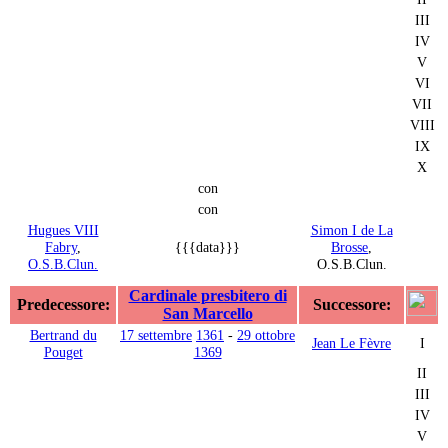
III
IV
V
VI
VII
VIII
IX
X
con
con
Hugues VIII
Simon I de La
Fabry
,
{{{data}}}
Brosse
,
O.S.B.Clun.
O.S.B.Clun.
Cardinale presbitero di
Predecessore:
Successore:
San Marcello
Bertrand du
17 settembre
1361
-
29 ottobre
Jean Le Fèvre
I
Pouget
1369
II
III
IV
V