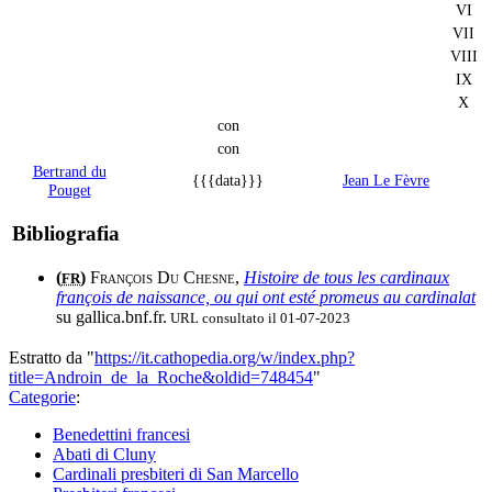
VI
VII
VIII
IX
X
con
con
Bertrand du
{{{data}}}
Jean Le Fèvre
Pouget
Bibliografia
(
)
François Du Chesne
,
Histoire de tous les cardinaux
FR
françois de naissance, ou qui ont esté promeus au cardinalat
su gallica.bnf.fr.
URL consultato il 01-07-2023
Estratto da "
https://it.cathopedia.org/w/index.php?
title=Androin_de_la_Roche&oldid=748454
"
Categorie
:
Benedettini francesi
Abati di Cluny
Cardinali presbiteri di San Marcello