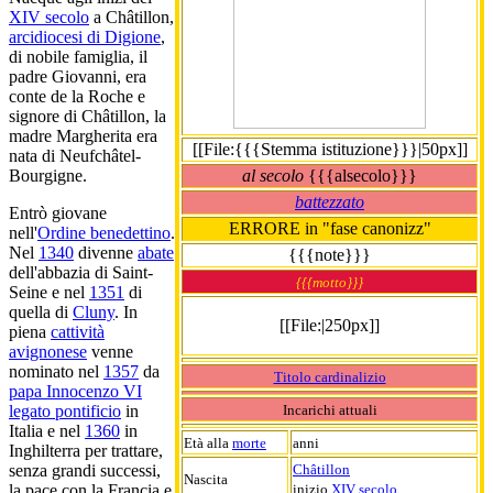
XIV secolo
a Châtillon,
arcidiocesi di Digione
,
di nobile famiglia, il
padre Giovanni, era
conte de la Roche e
signore di Châtillon, la
madre Margherita era
[[File:{{{Stemma istituzione}}}|50px]]
nata di Neufchâtel-
al secolo
{{{alsecolo}}}
Bourgigne.
battezzato
Entrò giovane
ERRORE in "fase canonizz"
nell'
Ordine benedettino
.
Nel
1340
divenne
abate
{{{note}}}
dell'abbazia di Saint-
{{{motto}}}
Seine e nel
1351
di
quella di
Cluny
. In
[[File:|250px]]
piena
cattività
avignonese
venne
nominato nel
1357
da
Titolo cardinalizio
papa Innocenzo VI
Incarichi attuali
legato pontificio
in
Italia e nel
1360
in
Età alla
morte
anni
Inghilterra per trattare,
Châtillon
senza grandi successi,
Nascita
inizio
XIV secolo
la pace con la Francia e