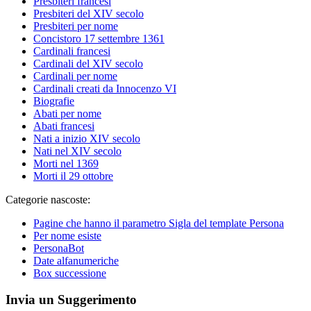
Presbiteri francesi
Presbiteri del XIV secolo
Presbiteri per nome
Concistoro 17 settembre 1361
Cardinali francesi
Cardinali del XIV secolo
Cardinali per nome
Cardinali creati da Innocenzo VI
Biografie
Abati per nome
Abati francesi
Nati a inizio XIV secolo
Nati nel XIV secolo
Morti nel 1369
Morti il 29 ottobre
Categorie nascoste:
Pagine che hanno il parametro Sigla del template Persona
Per nome esiste
PersonaBot
Date alfanumeriche
Box successione
Invia un Suggerimento