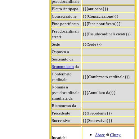
pseudocardinale
Eletto Antipapa
{{{antipapa}}}
Consacrazione
{{{Consacrazione}}}
Fine pontificato
{{{Fine pontificato}}}
Pseudocardinali
{{{Pseudocardinali creati}}}
creati
Sede
{{{Sede}}}
Opposto a
Sostenuto da
Scomunicato
da
Confermato
{{{Confermato cardinale}}}
cardinale
Nomina a
pseudocardinale
{{{Annullato da}}}
annullata da
Riammesso da
Precedente
{{{Precedente}}}
Successivo
{{{Successivo}}}
Abate
di
Cluny
Incarichi