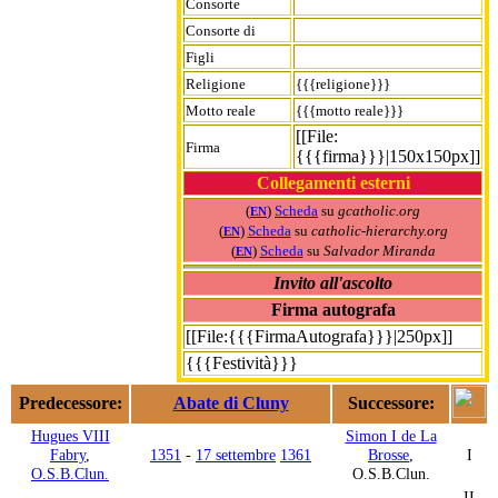
Consorte
Consorte di
Figli
Religione
{{{religione}}}
Motto reale
{{{motto reale}}}
[[File:
Firma
{{{firma}}}|150x150px]]
Collegamenti esterni
(
)
Scheda
su
gcatholic.org
EN
(
)
Scheda
su
catholic-hierarchy.org
EN
(
)
Scheda
su
Salvador Miranda
EN
Invito all'ascolto
Firma autografa
[[File:{{{FirmaAutografa}}}|250px]]
{{{Festività}}}
Predecessore:
Abate di Cluny
Successore:
Hugues VIII
Simon I de La
Fabry
,
1351
-
17 settembre
1361
Brosse
,
I
O.S.B.Clun.
O.S.B.Clun.
II