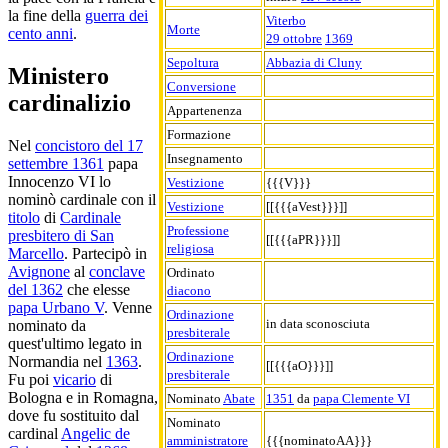
la fine della
guerra dei
Viterbo
Morte
cento anni
.
29 ottobre
1369
Sepoltura
Abbazia di Cluny
Ministero
Conversione
cardinalizio
Appartenenza
Formazione
Nel
concistoro del 17
Insegnamento
settembre 1361
papa
Innocenzo VI lo
Vestizione
{{{V}}}
nominò cardinale con il
Vestizione
[[{{{aVest}}}]]
titolo
di
Cardinale
Professione
presbitero di San
[[{{{aPR}}}]]
religiosa
Marcello
. Partecipò in
Avignone
al
conclave
Ordinato
del 1362
che elesse
diacono
papa Urbano V
. Venne
Ordinazione
in data sconosciuta
nominato da
presbiterale
quest'ultimo legato in
Ordinazione
Normandia nel
1363
.
[[{{{aO}}}]]
presbiterale
Fu poi
vicario
di
Bologna e in Romagna,
Nominato
Abate
1351
da
papa Clemente VI
dove fu sostituito dal
Nominato
cardinal
Angelic de
amministratore
{{{nominatoAA}}}