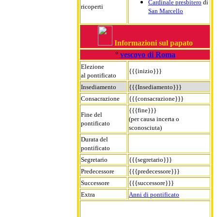
Cardinale presbitero
di
ricoperti
San Marcello
Informazioni sul papato
°
vescovo di Roma
Elezione
{{{inizio}}}
al pontificato
Insediamento
{{{Insediamento}}}
Consacrazione
{{{consacrazione}}}
{{{fine}}}
Fine del
(per causa incerta o
pontificato
sconosciuta)
Durata del
pontificato
Segretario
{{{segretario}}}
Predecessore
{{{predecessore}}}
Successore
{{{successore}}}
Extra
Anni di pontificato