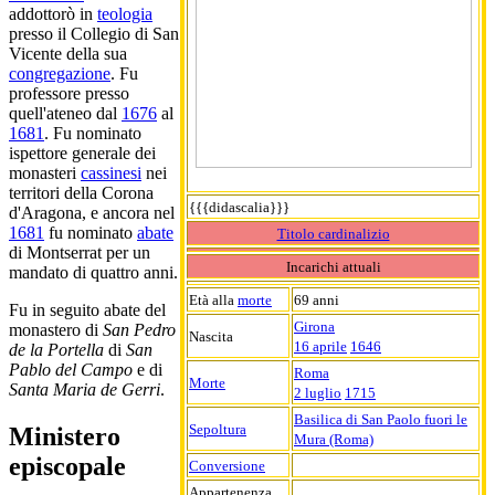
addottorò in
teologia
presso il Collegio di San
Vicente della sua
congregazione
. Fu
professore presso
quell'ateneo dal
1676
al
1681
. Fu nominato
ispettore generale dei
monasteri
cassinesi
nei
territori della Corona
{{{didascalia}}}
d'Aragona, e ancora nel
1681
fu nominato
abate
Titolo cardinalizio
di Montserrat per un
Incarichi attuali
mandato di quattro anni.
Età alla
morte
69 anni
Fu in seguito abate del
Girona
monastero di
San Pedro
Nascita
16 aprile
1646
de la Portella
di
San
Pablo del Campo
e di
Roma
Morte
Santa Maria de Gerri
.
2 luglio
1715
Basilica di San Paolo fuori le
Sepoltura
Ministero
Mura (Roma)
episcopale
Conversione
Appartenenza