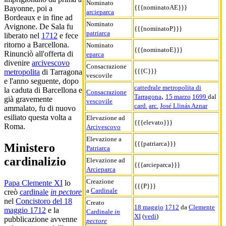
Nominato
{{{nominatoAE}}}
Bayonne, poi a
arcieparca
Bordeaux e in fine ad
Nominato
Avignone. De Sala fu
{{{nominatoP}}}
patriarca
liberato nel
1712
e fece
ritorno a Barcellona.
Nominato
{{{nominatoE}}}
Rinunciò all'offerta di
eparca
divenire
arcivescovo
Consacrazione
{{{C}}}
metropolita
di Tarragona
vescovile
e l'anno seguente, dopo
cattedrale metropolita di
la caduta di Barcellona e
Consacrazione
,
Tarragona
15 marzo
1699
dal
già gravemente
vescovile
card.
arc.
José Llinás Aznar
ammalato, fu di nuovo
esiliato questa volta a
Elevazione ad
{{{elevato}}}
Roma.
Arcivescovo
Elevazione a
{{{patriarca}}}
Ministero
Patriarca
cardinalizio
Elevazione ad
{{{arcieparca}}}
Arcieparca
Creazione
Papa Clemente XI
lo
{{{P}}}
a
Cardinale
creò
cardinale
in pectore
nel
Concistoro del 18
Creato
18 maggio
1712
da
Clemente
maggio 1712
e la
Cardinale
in
XI
(
vedi
)
pubblicazione avvenne
pectore