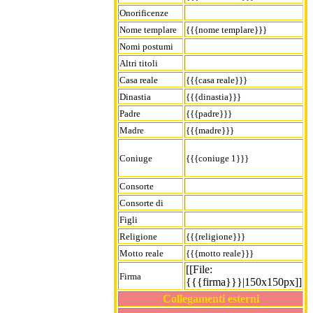
Onorificenze
Nome templare
{{{nome templare}}}
Nomi postumi
Altri titoli
Casa reale
{{{casa reale}}}
Dinastia
{{{dinastia}}}
Padre
{{{padre}}}
Madre
{{{madre}}}
Coniuge
{{{coniuge 1}}}
Consorte
Consorte di
Figli
Religione
{{{religione}}}
Motto reale
{{{motto reale}}}
[[File:
Firma
{{{firma}}}|150x150px]]
Collegamenti esterni