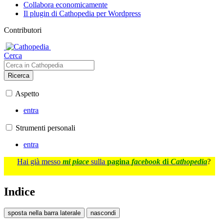
Collabora economicamente
Il plugin di Cathopedia per Wordpress
Contributori
Cerca
Ricerca
Aspetto
entra
Strumenti personali
entra
Hai già messo
mi piace
sulla
pagina
facebook
di
Cathopedia
?
Indice
sposta nella barra laterale
nascondi