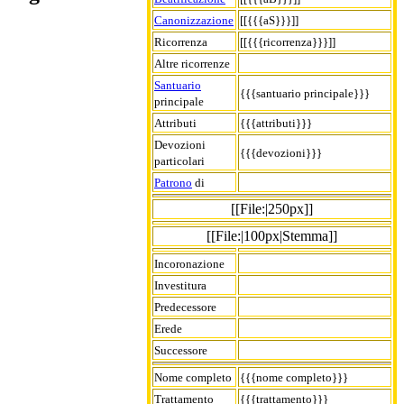
Canonizzazione
[[{{{aS}}}]]
Ricorrenza
[[{{{ricorrenza}}}]]
Altre ricorrenze
Santuario
{{{santuario principale}}}
principale
Attributi
{{{attributi}}}
Devozioni
{{{devozioni}}}
particolari
Patrono
di
[[File:|250px]]
[[File:|100px|Stemma]]
Incoronazione
Investitura
Predecessore
Erede
Successore
Nome completo
{{{nome completo}}}
Trattamento
{{{trattamento}}}