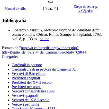
con
Diego de Astorga
Manuel de Alba
{{{data}}}
y Cépedes
Bibliografia
Lorenzo Cardella
,
Memorie storiche de' cardinali della
Santa Romana Chiesa
. Roma: Stamperia Pagliarini, 1793,
vol. 8, p. 133 ss.,
online
Estratto da "
https://it.cathopedia.org/w/index.php?
title=Benito_de_Sala_y_de_Caramany&oldid=769044
"
Categorie
:
Cardinali in pectore
Cardinali creati in pectore da Clemente XI
Vescovi di Barcellona
Presbiteri spagnoli
Presbiteri del XVII secolo
Presbiteri per nome
Vescovi consacrati nel 1699
Vescovi spagnoli
Vescovi del XVII secolo
Vescovi per nome
Concistoro 30 gennaio 1713