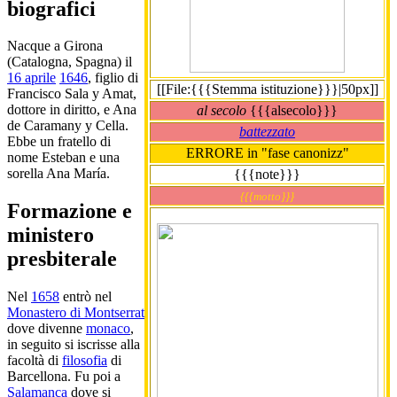
biografici
Nacque a Girona
(Catalogna, Spagna) il
16 aprile
1646
, figlio di
[[File:{{{Stemma istituzione}}}|50px]]
Francisco Sala y Amat,
dottore in diritto, e Ana
al secolo
{{{alsecolo}}}
de Caramany y Cella.
battezzato
Ebbe un fratello di
ERRORE in "fase canonizz"
nome Esteban e una
sorella Ana María.
{{{note}}}
{{{motto}}}
Formazione e
ministero
presbiterale
Nel
1658
entrò nel
Monastero di Montserrat
dove divenne
monaco
,
in seguito si iscrisse alla
facoltà di
filosofia
di
Barcellona. Fu poi a
Salamanca
dove si