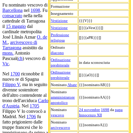
Fu nominato vescovo di
Formazione
Barcellona
nel
1698
. Fu
Insegnamento
consacrato
nella nella
Vestizione
{{{V}}}
cattedrale di Tarragona
il
15 maggio
dal
Vestizione
[[{{{aVest}}}]]
cardinale metropolita
Professione
José Llinás Aznar
O. de
[[{{{aPR}}}]]
religiosa
M.
,
arcivescovo di
Ordinato
Tarragona
assistito da
diacono
mons.
Antonio
Pascual(
ch
) vescovo di
Ordinazione
in data sconosciuta
Vic
.
presbiterale
Ordinazione
Nel
1700
riconobbe il
[[{{{aO}}}]]
presbiterale
nuovo re di Spagna
Filippo V
, ma in seguito
Nominato
Abate
{{{nominatoAB}}}
divenne sostenitore
Nominato
dell'altro contendente al
amministratore
{{{nominatoAA}}}
trono dell'arciduca
Carlo
apostolico
d'Austria
. Nel
1705
Nominato
24 novembre
1698
da
papa
Filippo V lo convocò a
vescovo
Innocenzo XII
Madrid. Nel
1706
fu
fatto prigioniero dalle
Nominato
{{{nominatoA}}}
truppe francesi che lo
arcivescovo
imprigionano da prima a