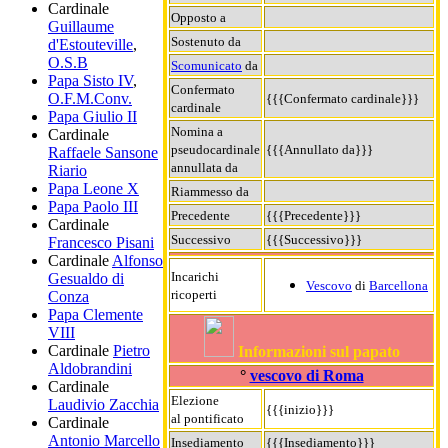
Cardinale
Opposto a
Guillaume
Sostenuto da
d'Estouteville
,
O.S.B
Scomunicato
da
Papa Sisto IV
,
Confermato
O.F.M.Conv.
{{{Confermato cardinale}}}
cardinale
Papa Giulio II
Nomina a
Cardinale
pseudocardinale
{{{Annullato da}}}
Raffaele Sansone
annullata da
Riario
Papa Leone X
Riammesso da
Papa Paolo III
Precedente
{{{Precedente}}}
Cardinale
Successivo
{{{Successivo}}}
Francesco Pisani
Cardinale
Alfonso
Incarichi
Gesualdo di
Vescovo
di
Barcellona
ricoperti
Conza
Papa Clemente
VIII
Cardinale
Pietro
Informazioni sul papato
Aldobrandini
°
vescovo di Roma
Cardinale
Elezione
Laudivio Zacchia
{{{inizio}}}
al pontificato
Cardinale
Antonio Marcello
Insediamento
{{{Insediamento}}}