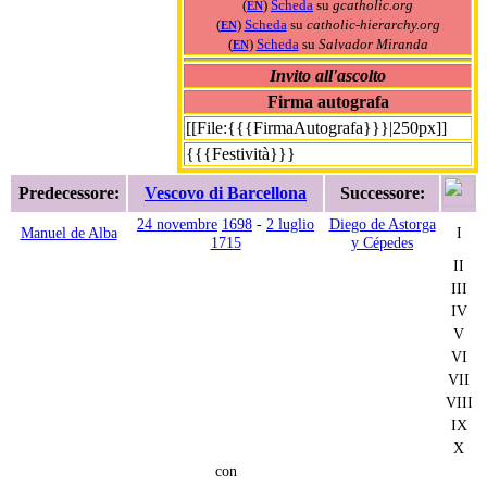
(
)
Scheda
su
gcatholic.org
EN
(
)
Scheda
su
catholic-hierarchy.org
EN
(
)
Scheda
su
Salvador Miranda
EN
Invito all'ascolto
Firma autografa
[[File:{{{FirmaAutografa}}}|250px]]
{{{Festività}}}
Predecessore:
Vescovo di Barcellona
Successore:
24 novembre
1698
-
2 luglio
Diego de Astorga
Manuel de Alba
I
1715
y Cépedes
II
III
IV
V
VI
VII
VIII
IX
X
con