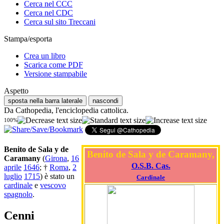
Cerca nel CCC
Cerca nel CDC
Cerca sul sito Treccani
Stampa/esporta
Crea un libro
Scarica come PDF
Versione stampabile
Aspetto
sposta nella barra laterale
nascondi
Da Cathopedia, l'enciclopedia cattolica.
100%
Benito de Sala y de
Benito de Sala y de Caramany,
Caramany
(
Girona
,
16
O.S.B. Cas.
aprile
1646
; †
Roma
,
2
luglio
1715
) è stato un
Cardinale
cardinale
e
vescovo
spagnolo
.
Cenni