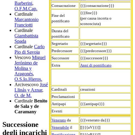
Barberini
,
Consacrazione
{{{consacrazione}}}
O.F.M.Cap.
{{{fine}}}
Cardinale
Fine del
(per causa incerta o
Marcantonio
pontificato
sconosciuta)
Franciotti
Cardinale
Durata del
Giambattista
pontificato
Spada
Segretario
{{{segretario}}}
Cardinale
Carlo
Predecessore
{{{predecessore}}}
Pio di Savoia
Vescovo
Miguel
Successore
{{{successore}}}
Jerónimo de
Extra
Anni di pontificato
Molina y
Aragonés
,
O.S.Io.Hieros.
Arcivescovo
José
Cardinali
creazioni
Llinás y Aznar
,
O. de M.
Proclamazioni
Cardinale
Benito
Antipapi
{{{antipapi}}}
de Sala y de
Eventi
Caramany
Venerato
da
{{{venerato da}}}
Successione
Venerabile
il
[[{{{aV}}}]]
degli incarichi
Beatificazione
[[{{{aB}}}]]