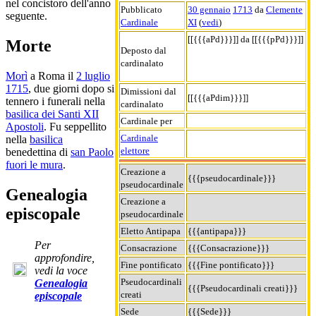
nel concistoro dell'anno
Pubblicato
30 gennaio
1713
da
Clemente
seguente.
Cardinale
XI
(
vedi
)
[[{{{aPd}}}]] da [[{{{pPd}}}]]
Morte
Deposto dal
cardinalato
Morì
a Roma il
2 luglio
1715
, due giorni dopo si
Dimissioni dal
[[{{{aPdim}}}]]
tennero i funerali nella
cardinalato
basilica dei Santi XII
Cardinale per
Apostoli
. Fu seppellito
Cardinale
nella
basilica
elettore
benedettina di
san Paolo
fuori le mura
.
Creazione a
{{{pseudocardinale}}}
pseudocardinale
Genealogia
Creazione a
episcopale
pseudocardinale
Eletto Antipapa
{{{antipapa}}}
Per
Consacrazione
{{{Consacrazione}}}
approfondire,
Fine pontificato
{{{Fine pontificato}}}
vedi la voce
Pseudocardinali
Genealogia
{{{Pseudocardinali creati}}}
creati
episcopale
Sede
{{{Sede}}}