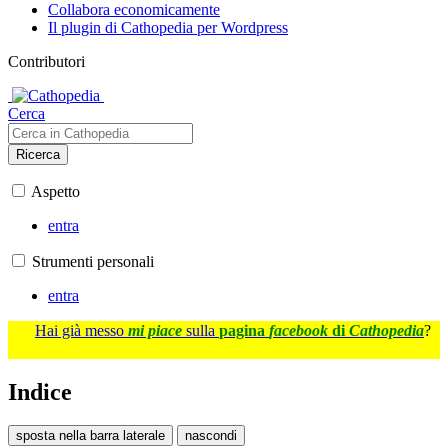
Collabora economicamente
Il plugin di Cathopedia per Wordpress
Contributori
Cerca
Ricerca
Aspetto
entra
Strumenti personali
entra
Hai già messo
mi piace
sulla
pagina
facebook
di
Cathopedia
?
Indice
sposta nella barra laterale
nascondi