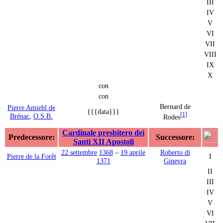
III
IV
V
VI
VII
VIII
IX
X
con
con
Bernard de
Pierre Amiehl de
{{{data}}}
[
1
]
Brénac
,
O.S.B.
Rodes
Cardinale presbitero dei
Predecessore:
Successore:
Santi XII Apostoli
22 settembre
1368
–
19 aprile
Roberto di
Pierre de la Forêt
I
1371
Ginevra
II
III
IV
V
VI