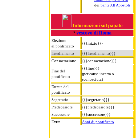
dei
Santi XII Apostoli
Informazioni sul papato
°
vescovo di Roma
Elezione
{{{inizio}}}
al pontificato
Insediamento
{{{Insediamento}}}
Consacrazione
{{{consacrazione}}}
{{{fine}}}
Fine del
(per causa incerta o
pontificato
sconosciuta)
Durata del
pontificato
Segretario
{{{segretario}}}
Predecessore
{{{predecessore}}}
Successore
{{{successore}}}
Extra
Anni di pontificato