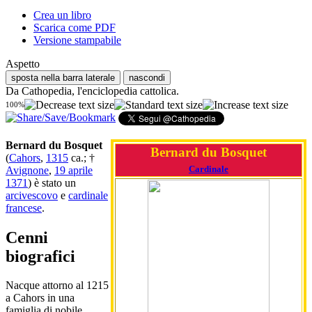
Crea un libro
Scarica come PDF
Versione stampabile
Aspetto
sposta nella barra laterale
nascondi
Da Cathopedia, l'enciclopedia cattolica.
100%
Bernard du Bosquet
Bernard du Bosquet
(
Cahors
,
1315
ca.; †
Cardinale
Avignone
,
19 aprile
1371
) è stato un
arcivescovo
e
cardinale
francese
.
Cenni
biografici
Nacque attorno al 1215
a Cahors in una
famiglia di nobile