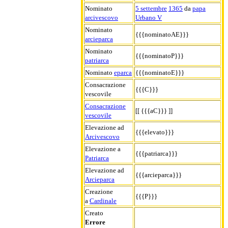
Nominato
5 settembre
1365
da
papa
arcivescovo
Urbano V
Nominato
{{{nominatoAE}}}
arcieparca
Nominato
{{{nominatoP}}}
patriarca
Nominato
eparca
{{{nominatoE}}}
Consacrazione
{{{C}}}
vescovile
Consacrazione
[[ {{{aC}}} ]]
vescovile
Elevazione ad
{{{elevato}}}
Arcivescovo
Elevazione a
{{{patriarca}}}
Patriarca
Elevazione ad
{{{arcieparca}}}
Arcieparca
Creazione
{{{P}}}
a
Cardinale
Creato
Errore