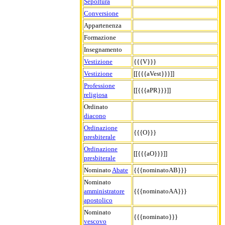
Sepoltura
Conversione
Appartenenza
Formazione
Insegnamento
Vestizione
{{{V}}}
Vestizione
[[{{{aVest}}}]]
Professione
[[{{{aPR}}}]]
religiosa
Ordinato
diacono
Ordinazione
{{{O}}}
presbiterale
Ordinazione
[[{{{aO}}}]]
presbiterale
Nominato
Abate
{{{nominatoAB}}}
Nominato
amministratore
{{{nominatoAA}}}
apostolico
Nominato
{{{nominato}}}
vescovo