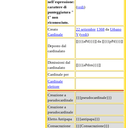
nell'espressione:
carattere di
(
vedi
)
punteggiatura "
{" non
riconosciuto.
Creato
22 settembre
1368
da
Urbano
Cardinale
V
(
vedi
)
[[{{{aPd}}}]] da [[{{{pPd}}}]]
Deposto dal
cardinalato
Dimissioni dal
[[{{{aPdim}}}]]
cardinalato
Cardinale per
Cardinale
elettore
Creazione a
{{{pseudocardinale}}}
pseudocardinale
Creazione a
pseudocardinale
Eletto Antipapa
{{{antipapa}}}
Consacrazione
{{{Consacrazione}}}