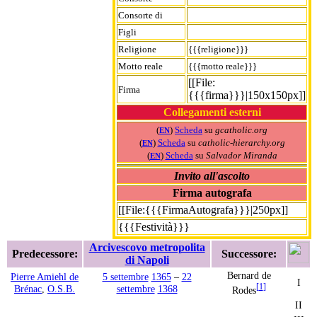
Consorte di
Figli
Religione
{{{religione}}}
Motto reale
{{{motto reale}}}
[[File:
Firma
{{{firma}}}|150x150px]]
Collegamenti esterni
(
)
Scheda
su
gcatholic.org
EN
(
)
Scheda
su
catholic-hierarchy.org
EN
(
)
Scheda
su
Salvador Miranda
EN
Invito all'ascolto
Firma autografa
[[File:{{{FirmaAutografa}}}|250px]]
{{{Festività}}}
Arcivescovo metropolita
Predecessore:
Successore:
di Napoli
Bernard de
Pierre Amiehl de
5 settembre
1365
–
22
I
[
1
]
Brénac
,
O.S.B.
settembre
1368
Rodes
II