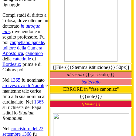
lignaggio.
Compì studi di diritto a
Tolosa, dove ottenne un
dottorato
in utroque
iure
, divenendone in
seguito professore. Fu
poi
cappellano papale
,
uditore della Camera
Apostolica
,
canonico
della
cattedrale
di
Bordeaux
prima e di
[[File:{{{Stemma istituzione}}}|50px]]
Cahors poi.
al secolo
{{{alsecolo}}}
Nel
1365
fu nominato
battezzato
arcivescovo di Napoli
e
ERRORE in "fase canonizz"
mantenne tale carica
{{{note}}}
fino alla sua nomina al
cardinalato. Nel
1365
{{{motto}}}
su richiesta del Papa
istituì lo
Studium
Romanum
.
Nel
concistoro del 22
settembre 1368
fu