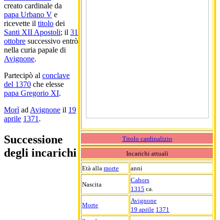
creato cardinale da
papa Urbano V
e
ricevette il
titolo
dei
Santi XII Apostoli
; il
31
ottobre
successivo entrò
nella curia papale di
Avignone
.
Partecipò al
conclave
del 1370
che elesse
papa Gregorio XI
.
Morì
ad
Avignone
il
19
aprile
1371
.
Successione
Titolo cardinalizio
degli incarichi
Incarichi attuali
Età alla
morte
anni
Cahors
Nascita
1315
ca.
Avignone
Morte
19 aprile
1371