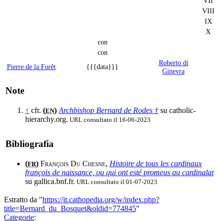
VII
VIII
IX
X
con
con
Roberto di
Pierre de la Forêt
{{{data}}}
Ginevra
Note
↑
cfr.
(
)
Archbishop Bernard de Rodes †
su catholic-
EN
hierarchy.org.
URL consultato il 16-06-2023
Bibliografia
(
)
François Du Chesne
,
Histoire de tous les cardinaux
FR
françois de naissance, ou qui ont esté promeus au cardinalat
su gallica.bnf.fr.
URL consultato il 01-07-2023
Estratto da "
https://it.cathopedia.org/w/index.php?
title=Bernard_du_Bosquet&oldid=774845
"
Categorie
: