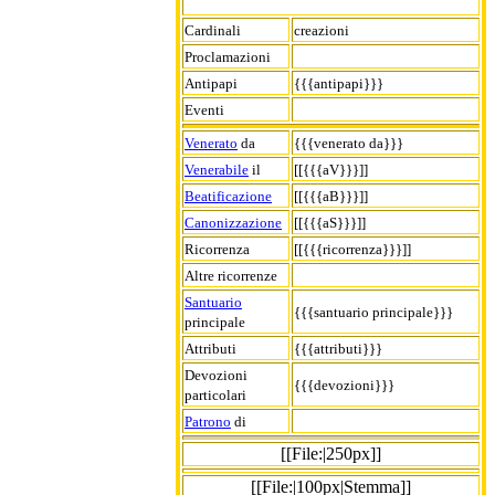
Cardinali
creazioni
Proclamazioni
Antipapi
{{{antipapi}}}
Eventi
Venerato
da
{{{venerato da}}}
Venerabile
il
[[{{{aV}}}]]
Beatificazione
[[{{{aB}}}]]
Canonizzazione
[[{{{aS}}}]]
Ricorrenza
[[{{{ricorrenza}}}]]
Altre ricorrenze
Santuario
{{{santuario principale}}}
principale
Attributi
{{{attributi}}}
Devozioni
{{{devozioni}}}
particolari
Patrono
di
[[File:|250px]]
[[File:|100px|Stemma]]