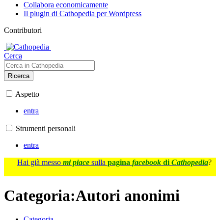
Collabora economicamente
Il plugin di Cathopedia per Wordpress
Contributori
Cerca
Ricerca
Aspetto
entra
Strumenti personali
entra
Hai già messo
mi piace
sulla
pagina
facebook
di
Cathopedia
?
Categoria
:
Autori anonimi
Categoria