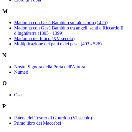
M
Madonna con Gesù Bambino su faldistorio (1425)
Madonna con Gesù Bambino tra angeli, santi e Riccardo II
d'Inghilterra (1395 - 1399)
Madonna del fuoco (XV secolo)
Moltiplicazione dei pani e dei pesci (493 - 526)
N
Nostra Signora della Porta dell'Aurora
Numeri
O
Osea
P
Patena del Tesoro di Gourdon (VI secolo)
Primo libro dei Maccabei