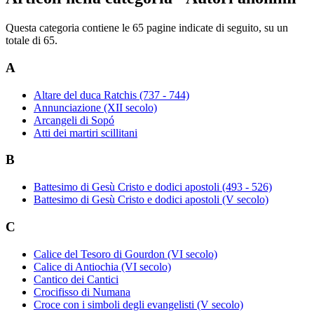
Questa categoria contiene le 65 pagine indicate di seguito, su un
totale di 65.
A
Altare del duca Ratchis (737 - 744)
Annunciazione (XII secolo)
Arcangeli di Sopó
Atti dei martiri scillitani
B
Battesimo di Gesù Cristo e dodici apostoli (493 - 526)
Battesimo di Gesù Cristo e dodici apostoli (V secolo)
C
Calice del Tesoro di Gourdon (VI secolo)
Calice di Antiochia (VI secolo)
Cantico dei Cantici
Crocifisso di Numana
Croce con i simboli degli evangelisti (V secolo)