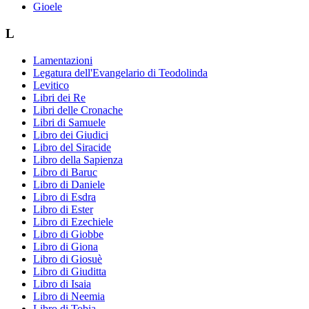
Gioele
L
Lamentazioni
Legatura dell'Evangelario di Teodolinda
Levitico
Libri dei Re
Libri delle Cronache
Libri di Samuele
Libro dei Giudici
Libro del Siracide
Libro della Sapienza
Libro di Baruc
Libro di Daniele
Libro di Esdra
Libro di Ester
Libro di Ezechiele
Libro di Giobbe
Libro di Giona
Libro di Giosuè
Libro di Giuditta
Libro di Isaia
Libro di Neemia
Libro di Tobia