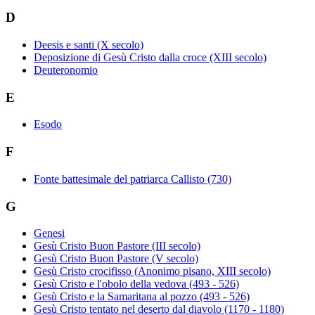
D
Deesis e santi (X secolo)
Deposizione di Gesù Cristo dalla croce (XIII secolo)
Deuteronomio
E
Esodo
F
Fonte battesimale del patriarca Callisto (730)
G
Genesi
Gesù Cristo Buon Pastore (III secolo)
Gesù Cristo Buon Pastore (V secolo)
Gesù Cristo crocifisso (Anonimo pisano, XIII secolo)
Gesù Cristo e l'obolo della vedova (493 - 526)
Gesù Cristo e la Samaritana al pozzo (493 - 526)
Gesù Cristo tentato nel deserto dal diavolo (1170 - 1180)