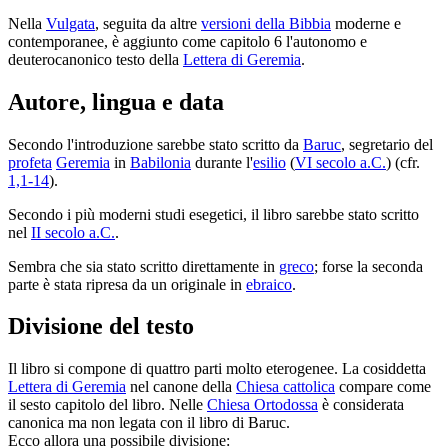
Nella
Vulgata
, seguita da altre
versioni della Bibbia
moderne e
contemporanee, è aggiunto come capitolo 6 l'autonomo e
deuterocanonico testo della
Lettera di Geremia
.
Autore, lingua e data
Secondo l'introduzione sarebbe stato scritto da
Baruc
, segretario del
profeta
Geremia
in
Babilonia
durante l'
esilio
(
VI secolo a.C.
) (cfr.
1,1-14
).
Secondo i più moderni studi esegetici, il libro sarebbe stato scritto
nel
II secolo a.C.
.
Sembra che sia stato scritto direttamente in
greco
; forse la seconda
parte è stata ripresa da un originale in
ebraico
.
Divisione del testo
Il libro si compone di quattro parti molto eterogenee. La cosiddetta
Lettera di Geremia
nel canone della
Chiesa cattolica
compare come
il sesto capitolo del libro. Nelle
Chiesa Ortodossa
è considerata
canonica ma non legata con il libro di Baruc.
Ecco allora una possibile divisione: