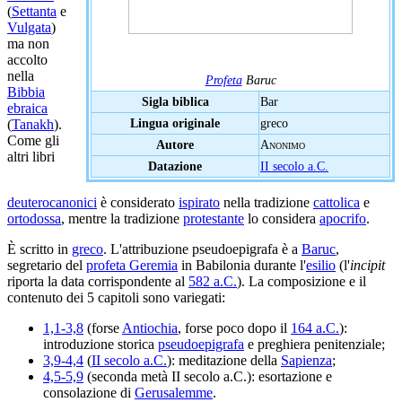
(
Settanta
e
Vulgata
)
ma non
accolto
nella
Profeta
Baruc
Bibbia
Sigla biblica
Bar
ebraica
Lingua originale
greco
(
Tanakh
).
Come gli
Autore
Anonimo
altri libri
Datazione
II secolo a.C.
deuterocanonici
è considerato
ispirato
nella tradizione
cattolica
e
ortodossa
, mentre la tradizione
protestante
lo considera
apocrifo
.
È scritto in
greco
. L'attribuzione pseudoepigrafa è a
Baruc
,
segretario del
profeta Geremia
in Babilonia durante l'
esilio
(l'
incipit
riporta la data corrispondente al
582 a.C.
). La composizione e il
contenuto dei 5 capitoli sono variegati:
1,1-3,8
(forse
Antiochia
, forse poco dopo il
164 a.C.
):
introduzione storica
pseudoepigrafa
e preghiera penitenziale;
3,9-4,4
(
II secolo a.C.
): meditazione della
Sapienza
;
4,5-5,9
(seconda metà II secolo a.C.): esortazione e
consolazione di
Gerusalemme
.