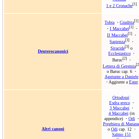
[1]
1 e 2 Cronache
[1]
Tobia
·
Giuditta
[1]
·
I Maccabei
·
[1]
II Maccabei
·
[3]
Sapienza
·
[3]
Siracide
o
Deuterocanonici
Ecclesiastico
·
[2]
Baruc
·
[2
Lettera di Geremia
o
Baruc
cap. 6
·
Aggiunte a Daniele
·
Aggiunte a
Ester
Ortodossi
:
Esdra greco
·
3 Maccabei
·
4 Maccabei
(in
appendice)
·
Odi
·
Preghiera di Manass
Altri canoni
o
Odi
cap. 12
·
Salmo 151