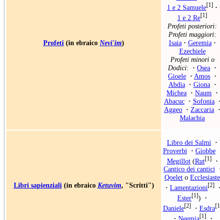
[1]
1 e 2 Samuele
·
[1]
1 e 2 Re
Profeti posteriori:
Profeti maggiori
:
Isaia
·
Geremia
·
Profeti
(in ebraico
Nevi'im
)
Ezechiele
Profeti minori o
Dodici
:
·
Osea
·
Gioele
·
Amos
·
Abdia
·
Giona
·
Michea
·
Naum
·
Abacuc
·
Sofonia
Aggeo
·
Zaccaria
Malachia
Libro dei Salmi
·
Proverbi
·
Giobbe
[1]
Megillot
(
Rut
·
Cantico dei cantici
Qoelet
o
Ecclesiaste
Libri sapienziali
(in ebraico
Ketuvim
, "Scritti")
[2]
·
Lamentazioni
[1]
Ester
)
·
[2]
[1
Daniele
·
Esdra
[1]
·
Neemia
·