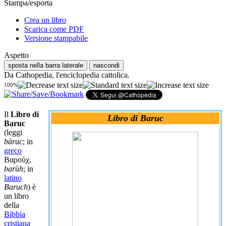
Stampa/esporta
Crea un libro
Scarica come PDF
Versione stampabile
Aspetto
sposta nella barra laterale
nascondi
Da Cathopedia, l'enciclopedia cattolica.
100%
Il
Libro di
Libro di Baruc
Baruc
(leggi
bàruc
; in
greco
Βαρούχ,
barùh
; in
latino
Baruch
) è
un libro
della
Bibbia
cristiana