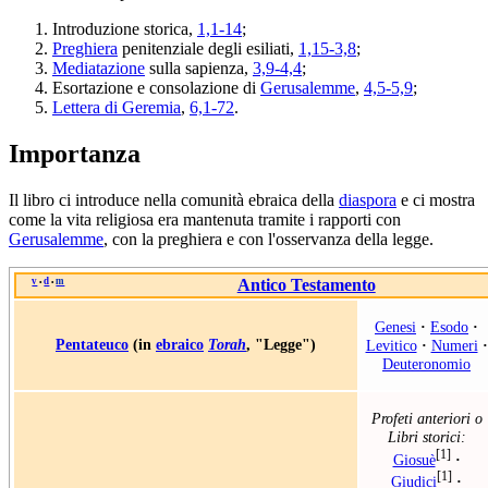
Introduzione storica,
1,1-14
;
Preghiera
penitenziale degli esiliati,
1,15-3,8
;
Mediatazione
sulla sapienza,
3,9-4,4
;
Esortazione e consolazione di
Gerusalemme
,
4,5-5,9
;
Lettera di Geremia
,
6,1-72
.
Importanza
Il libro ci introduce nella comunità ebraica della
diaspora
e ci mostra
come la vita religiosa era mantenuta tramite i rapporti con
Gerusalemme
, con la preghiera e con l'osservanza della legge.
v
d
m
Antico Testamento
•
•
Genesi
·
Esodo
·
Pentateuco
(in
ebraico
Torah
, "Legge")
Levitico
·
Numeri
·
Deuteronomio
Profeti anteriori o
Libri storici:
[1]
Giosuè
·
[1]
Giudici
·