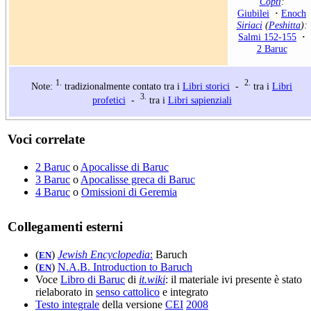
Copti
:
Giubilei
·
Enoch
Siriaci
(
Peshitta
):
Salmi 152-155
·
2 Baruc
1.
2.
Note:
tradizionalmente contato tra i
Libri storici
-
tra i
Libri
3.
profetici
-
tra i
Libri sapienziali
Voci correlate
2 Baruc
o
Apocalisse di Baruc
3 Baruc
o
Apocalisse greca di Baruc
4 Baruc
o
Omissioni di Geremia
Collegamenti esterni
(
)
Jewish Encyclopedia
:
Baruch
EN
(
)
N.A.B. Introduction to Baruch
EN
Voce
Libro di Baruc
di
it.wiki
: il materiale ivi presente è stato
rielaborato in
senso cattolico
e integrato
Testo integrale
della versione
CEI
2008