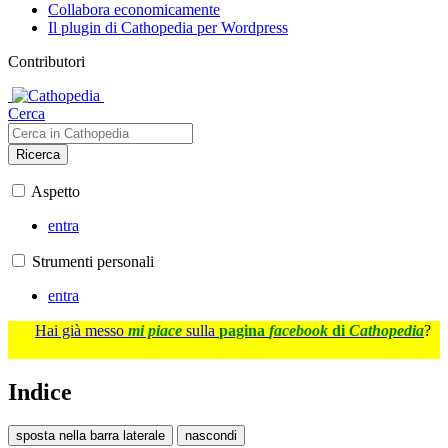
Collabora economicamente
Il plugin di Cathopedia per Wordpress
Contributori
Cerca
Ricerca
Aspetto
entra
Strumenti personali
entra
Hai già messo
mi piace
sulla
pagina
facebook
di
Cathopedia
?
Indice
sposta nella barra laterale
nascondi