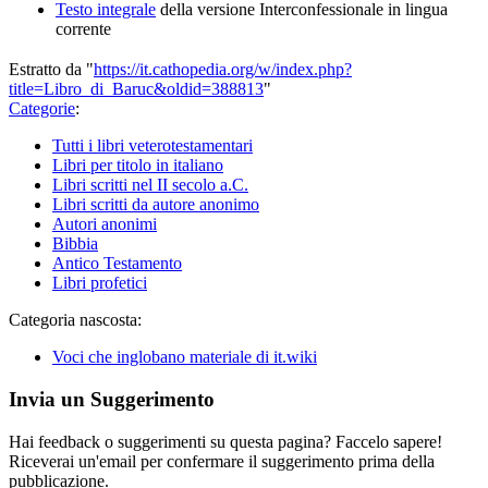
Testo integrale
della versione Interconfessionale in lingua
corrente
Estratto da "
https://it.cathopedia.org/w/index.php?
title=Libro_di_Baruc&oldid=388813
"
Categorie
:
Tutti i libri veterotestamentari
Libri per titolo in italiano
Libri scritti nel II secolo a.C.
Libri scritti da autore anonimo
Autori anonimi
Bibbia
Antico Testamento
Libri profetici
Categoria nascosta:
Voci che inglobano materiale di it.wiki
Invia un Suggerimento
Hai feedback o suggerimenti su questa pagina? Faccelo sapere!
Riceverai un'email per confermare il suggerimento prima della
pubblicazione.