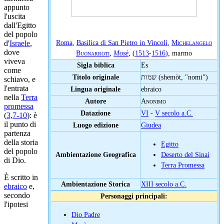
appunto
l'uscita
dall'Egitto
del popolo
Roma
,
Basilica di San Pietro in Vincoli
,
Michelangelo
d'
Israele
,
dove
Buonarroti
,
Mosè
, (
1513
-
1516
), marmo
viveva
Sigla biblica
Es
come
Titolo originale
שמות (shemòt, "nomi")
schiavo, e
l'entrata
Lingua originale
ebraico
nella
Terra
Autore
Anonimo
promessa
Datazione
VI
-
V secolo a.C.
(
3,7-10
): è
il punto di
Luogo edizione
Giudea
partenza
della storia
Egitto
del popolo
Ambientazione Geografica
Deserto del Sinai
di Dio.
Terra Promessa
È scritto in
Ambientazione Storica
XIII secolo a.C.
ebraico
e,
secondo
Personaggi principali:
l'ipotesi
Dio Padre