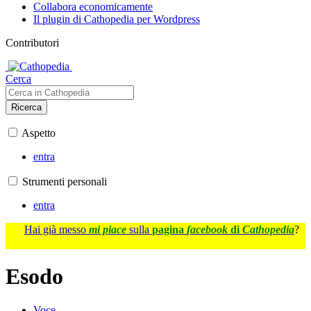
Collabora economicamente
Il plugin di Cathopedia per Wordpress
Contributori
Cerca
Ricerca
Aspetto
entra
Strumenti personali
entra
Hai già messo
mi piace
sulla
pagina
facebook
di
Cathopedia
?
Esodo
Voce