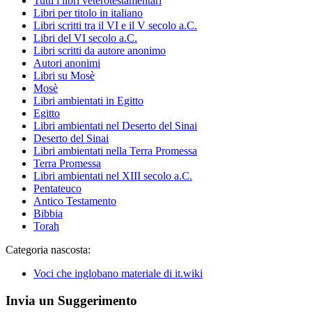
Tutti i libri veterotestamentari
Libri per titolo in italiano
Libri scritti tra il VI e il V secolo a.C.
Libri del VI secolo a.C.
Libri scritti da autore anonimo
Autori anonimi
Libri su Mosè
Mosè
Libri ambientati in Egitto
Egitto
Libri ambientati nel Deserto del Sinai
Deserto del Sinai
Libri ambientati nella Terra Promessa
Terra Promessa
Libri ambientati nel XIII secolo a.C.
Pentateuco
Antico Testamento
Bibbia
Torah
Categoria nascosta:
Voci che inglobano materiale di it.wiki
Invia un Suggerimento