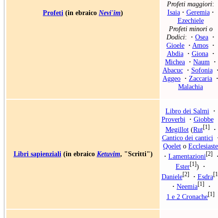
Profeti maggiori
:
Isaia
·
Geremia
·
Profeti
(in ebraico
Nevi'im
)
Ezechiele
Profeti minori o
Dodici
:
·
Osea
·
Gioele
·
Amos
·
Abdia
·
Giona
·
Michea
·
Naum
·
Abacuc
·
Sofonia
Aggeo
·
Zaccaria
Malachia
Libro dei Salmi
·
Proverbi
·
Giobbe
[1]
Megillot
(
Rut
·
Cantico dei cantici
Qoelet
o
Ecclesiaste
Libri sapienziali
(in ebraico
Ketuvim
, "Scritti")
[2]
·
Lamentazioni
[1]
Ester
)
·
[2]
[1
Daniele
·
Esdra
[1]
·
Neemia
·
[1]
1 e 2 Cronache