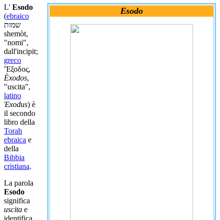
L'
Esodo
Esodo
(
ebraico
שמות
shemòt,
"nomi",
dall'incipit;
greco
Ἒξοδος
,
Èxodos
,
"uscita",
latino
Ἐxodus
) è
il secondo
libro della
Torah
ebraica
e
della
Bibbia
cristiana
.
La parola
Esodo
significa
uscita
e
identifica