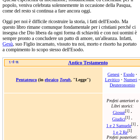
popolo, veniva celebrata solennemente in occasione della Pasqua,
come del resto si continua a fare ancora oggi.
Oggi per noi è difficile ricostruire la storia, i fatti dell'Esodo. Ma
questo libro rimane comunque fondamentale per i cristiani perché ci
insegna che Dio libera da ogni forma di schiavitù e con noi uomini è
sempre pronto a concludere un patto di amore, un'alleanza. Infatti,
Gesù
, suo Figlio incarnato, vissuto tra noi, morto e risorto ha portato
a compimento lo scopo stesso dell'Esodo.
v
d
m
Antico Testamento
•
•
Genesi
·
Esodo
·
Pentateuco
(in
ebraico
Torah
, "Legge")
Levitico
·
Numeri
·
Deuteronomio
Profeti anteriori o
Libri storici:
[1]
Giosuè
·
[1]
Giudici
·
[1]
1 e 2 Samuele
·
[1]
1 e 2 Re
Profeti posteriori: