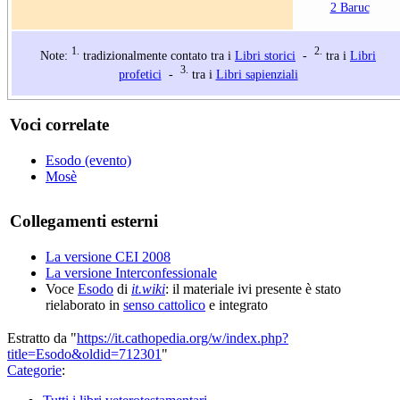
2 Baruc
1.
2.
Note:
tradizionalmente contato tra i
Libri storici
-
tra i
Libri
3.
profetici
-
tra i
Libri sapienziali
Voci correlate
Esodo (evento)
Mosè
Collegamenti esterni
La versione CEI 2008
La versione Interconfessionale
Voce
Esodo
di
it.wiki
: il materiale ivi presente è stato
rielaborato in
senso cattolico
e integrato
Estratto da "
https://it.cathopedia.org/w/index.php?
title=Esodo&oldid=712301
"
Categorie
: