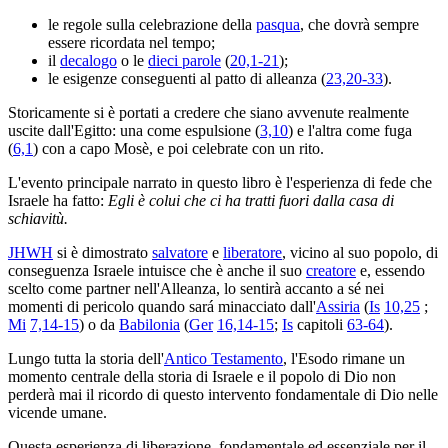
le regole sulla celebrazione della
pasqua
, che dovrà sempre
essere ricordata nel tempo;
il
decalogo
o le
dieci parole
(
20,1-21
);
le esigenze conseguenti al patto di alleanza (
23,20-33
).
Storicamente si è portati a credere che siano avvenute realmente
uscite dall'Egitto: una come espulsione (
3,10
) e l'altra come fuga
(
6,1
) con a capo Mosè, e poi celebrate con un rito.
L'evento principale narrato in questo libro è l'esperienza di fede che
Israele ha fatto:
Egli è colui che ci ha tratti fuori dalla casa di
schiavitù.
JHWH
si è dimostrato
salvatore
e
liberatore
, vicino al suo popolo, di
conseguenza Israele intuisce che è anche il suo
creatore
e, essendo
scelto come partner nell'Alleanza, lo sentirà accanto a sé nei
momenti di pericolo quando sará minacciato dall'
Assiria
(
Is
10,25
;
Mi
7,14-15
) o da
Babilonia
(
Ger
16,14-15
;
Is
capitoli
63-64
).
Lungo tutta la storia dell'
Antico Testamento
, l'Esodo rimane un
momento centrale della storia di Israele e il popolo di Dio non
perderà mai il ricordo di questo intervento fondamentale di Dio nelle
vicende umane.
Questa esperienza di liberazione, fondamentale ed essenziale per il