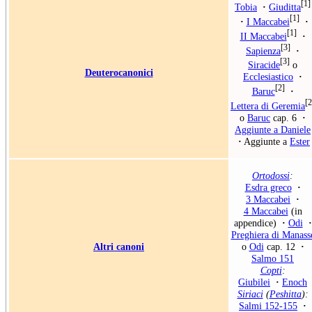
[1]
Tobia
·
Giuditta
[1]
·
I Maccabei
·
[1]
II Maccabei
·
[3]
Sapienza
·
[3]
Siracide
o
Deuterocanonici
Ecclesiastico
·
[2]
Baruc
·
[2
Lettera di Geremia
o
Baruc
cap. 6
·
Aggiunte a Daniele
·
Aggiunte a
Ester
Ortodossi
:
Esdra greco
·
3 Maccabei
·
4 Maccabei
(in
appendice)
·
Odi
·
Preghiera di Manass
Altri canoni
o
Odi
cap. 12
·
Salmo 151
Copti
:
Giubilei
·
Enoch
Siriaci
(
Peshitta
):
Salmi 152-155
·