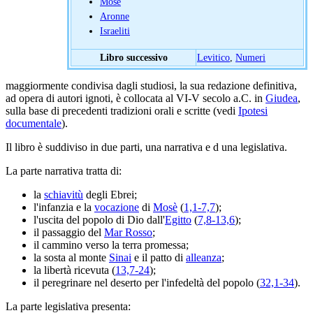
Mosè
Aronne
Israeliti
Libro successivo
Levitico
,
Numeri
maggiormente condivisa dagli studiosi, la sua redazione definitiva,
ad opera di autori ignoti, è collocata al VI-V secolo a.C. in
Giudea
,
sulla base di precedenti tradizioni orali e scritte (vedi
Ipotesi
documentale
).
Il libro è suddiviso in due parti, una narrativa e d una legislativa.
La parte narrativa tratta di:
la
schiavitù
degli Ebrei;
l'infanzia e la
vocazione
di
Mosè
(
1,1-7,7
);
l'uscita del popolo di Dio dall'
Egitto
(
7,8-13,6
);
il passaggio del
Mar Rosso
;
il cammino verso la terra promessa;
la sosta al monte
Sinai
e il patto di
alleanza
;
la libertà ricevuta (
13,7-24
);
il peregrinare nel deserto per l'infedeltà del popolo (
32,1-34
).
La parte legislativa presenta: