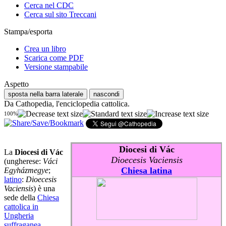
Cerca nel CDC
Cerca sul sito Treccani
Stampa/esporta
Crea un libro
Scarica come PDF
Versione stampabile
Aspetto
sposta nella barra laterale
nascondi
Da Cathopedia, l'enciclopedia cattolica.
100%
Diocesi di Vác
La
Diocesi di Vác
Dioecesis Vaciensis
(ungherese:
Váci
Chiesa latina
Egyházmegye
;
latino
:
Dioecesis
Vaciensis
) è una
sede della
Chiesa
cattolica in
Ungheria
suffraganea