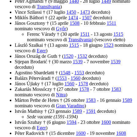
Péter Agmándi † (9 maggio
1440
- 28 luglio
1449
nominato
vescovo di
Transilvania
)
Vince Szilassi † (17 luglio
1450
-
1473
deceduto)
Miklós Báthori † (22 aprile
1474
-
1507
deceduto)
János Gosztony † (15 aprile
1508
- 10 febbraio
1511
nominato vescovo di
Győr
)
Ferenc Várady † (30 aprile
1511
- 13 agosto
1515
nominato vescovo di
Transilvania
) (vescovo eletto)
László Szalkai † (13 agosto
1515
- 18 giugno
1523
nominato
vescovo di
Eger
)
János Ország de Guth † (
1520
-
1532
deceduto)
Stjepan Brodarić † (30 marzo
1539
- 7 novembre
1539
deceduto)
Agostino Sbardelatti † (
1548
-
1553
deceduto)
Balázs Péterváradi † (
1553
-
1560
deceduto)
János Újlaky † (17 luglio
1560
-
1578
deceduto)
Zakariás Mossóczy † (27 ottobre
1578
- 7 ottobre
1583
nominato vescovo di
Nitra
)
Márton Pethe de Hetes † (26 ottobre
1583
- 16 gennaio
1589
nominato vescovo di
Gran Varadino
)
István Mathisy † (23 gennaio
1589
-
1591
deceduto)
Sede vacante (1591-1594)
István Szuhay † (6 giugno
1594
- 23 ottobre
1600
nominato
vescovo di
Eger
)
Péter Radovich † (15 dicembre
1600
- 19 novembre
1608