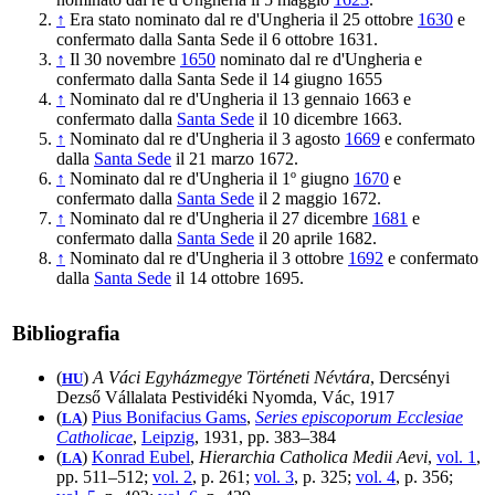
↑
Era stato nominato dal re d'Ungheria il 25 ottobre
1630
e
confermato dalla Santa Sede il 6 ottobre 1631.
↑
Il 30 novembre
1650
nominato dal re d'Ungheria e
confermato dalla Santa Sede il 14 giugno 1655
↑
Nominato dal re d'Ungheria il 13 gennaio 1663 e
confermato dalla
Santa Sede
il 10 dicembre 1663.
↑
Nominato dal re d'Ungheria il 3 agosto
1669
e confermato
dalla
Santa Sede
il 21 marzo 1672.
↑
Nominato dal re d'Ungheria il 1º giugno
1670
e
confermato dalla
Santa Sede
il 2 maggio 1672.
↑
Nominato dal re d'Ungheria il 27 dicembre
1681
e
confermato dalla
Santa Sede
il 20 aprile 1682.
↑
Nominato dal re d'Ungheria il 3 ottobre
1692
e confermato
dalla
Santa Sede
il 14 ottobre 1695.
Bibliografia
(
)
A Váci Egyházmegye Történeti Névtára
, Dercsényi
HU
Dezső Vállalata Pestividéki Nyomda, Vác, 1917
(
)
Pius Bonifacius Gams
,
Series episcoporum Ecclesiae
LA
Catholicae
,
Leipzig
, 1931, pp. 383–384
(
)
Konrad Eubel
,
Hierarchia Catholica Medii Aevi
,
vol. 1
,
LA
pp. 511–512;
vol. 2
, p. 261;
vol. 3
, p. 325;
vol. 4
, p. 356;