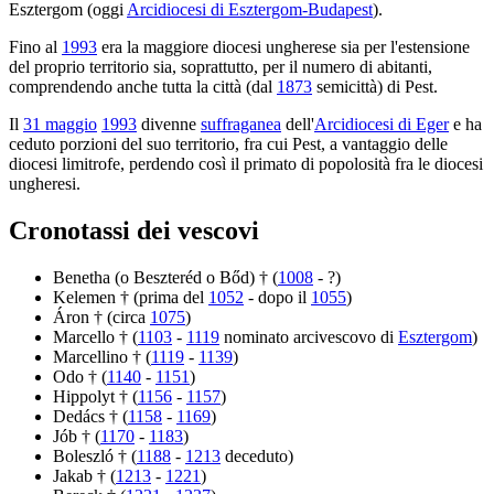
Esztergom (oggi
Arcidiocesi di Esztergom-Budapest
).
Fino al
1993
era la maggiore diocesi ungherese sia per l'estensione
del proprio territorio sia, soprattutto, per il numero di abitanti,
comprendendo anche tutta la città (dal
1873
semicittà) di Pest.
Il
31 maggio
1993
divenne
suffraganea
dell'
Arcidiocesi di Eger
e ha
ceduto porzioni del suo territorio, fra cui Pest, a vantaggio delle
diocesi limitrofe, perdendo così il primato di popolosità fra le diocesi
ungheresi.
Cronotassi dei vescovi
Benetha (o Beszteréd o Bőd) † (
1008
- ?)
Kelemen † (prima del
1052
- dopo il
1055
)
Áron † (circa
1075
)
Marcello † (
1103
-
1119
nominato arcivescovo di
Esztergom
)
Marcellino † (
1119
-
1139
)
Odo † (
1140
-
1151
)
Hippolyt † (
1156
-
1157
)
Dedács † (
1158
-
1169
)
Jób † (
1170
-
1183
)
Boleszló † (
1188
-
1213
deceduto)
Jakab † (
1213
-
1221
)