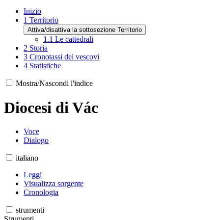
Inizio
1
Territorio
Attiva/disattiva la sottosezione Territorio
1.1
Le cattedrali
2
Storia
3
Cronotassi dei vescovi
4
Statistiche
Mostra/Nascondi l'indice
Diocesi di Vác
Voce
Dialogo
italiano
Leggi
Visualizza sorgente
Cronologia
strumenti
Strumenti