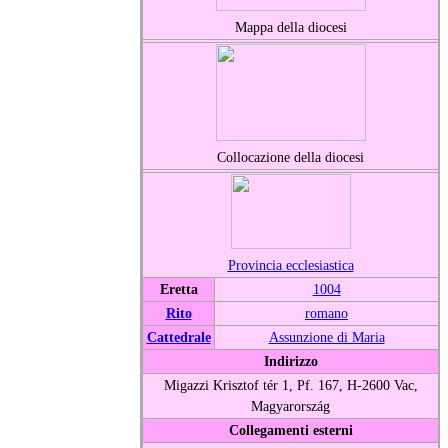
Mappa della diocesi
Collocazione della diocesi
Provincia ecclesiastica
Eretta
1004
Rito
romano
Cattedrale
Assunzione di Maria
Indirizzo
Migazzi Krisztof tér 1, Pf. 167, H-2600 Vac,
Magyarország
Collegamenti esterni