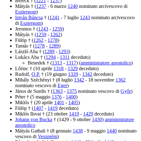
Bereck † (
1221
-
1237
)
Mátyás † (
1237
- 6 marzo
1240
nominato arcivescovo di
Esztergom
)
István Báncsa
† (
1241
- 7 luglio
1243
nominato arcivescovo
di
Esztergom
)
Jeromos † (
1243
-
1259
)
Mátyás † (
1259
-
1262
)
Fülöp † (
1262
-
1278
)
Tamás † (
1278
-
1289
)
László Aba † (
1289
-
1293
)
Lukács Aba † (
1294
-
1311
deceduto)
Benedek † (
1313
-
1317
) (
amministratore apostolico
)
Lőrinc † (10 aprile
1318
-
1329
deceduto)
Rudolf,
O.P.
† (19 giugno
1329
-
1342
deceduto)
Mihály Széchényi † (8 luglio
1342
- 18 novembre
1362
nominato vescovo di
Eger
)
János de Surdis † (
1363
-
1375
nominato vescovo di
Győr
)
Péter † (5 maggio
1376
-
1400
)
Miklós † (20 aprile
1401
-
1405
)
Fülöp † (
1407
-
1419
deceduto)
Miklós Ilsvai † (23 ottobre
1419
-
1429
deceduto)
Johann von Bucka
† (1429 - 9 ottobre
1430
)
amministratore
apostolico
Mátyás Gathali † (8 gennaio
1438
- 9 maggio
1440
nominato
vescovo di
Veszprém
)