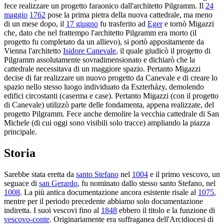
fece realizzare un progetto faraonico dall'architetto Pilgramm. Il
24
maggio
1762
pose la prima pietra della nuova cattedrale, ma meno
di un mese dopo, il
17 giugno
fu trasferito ad
Eger
e tornò Migazzi
che, dato che nel frattempo l'architetto Pilgramm era morto (il
progetto fu completato da un allievo), si portò appositamente da
Vienna l'architetto
Isidore Canevale
, il quale giudicò il progetto di
Pilgramm assolutamente sovradimensionato e dichiarò che la
cattedrale necessitava di un maggiore spazio. Pertanto Migazzi
decise di far realizzare un nuovo progetto da Canevale e di creare lo
spazio nello stesso luogo individuato da Eszterházy, demolendo
edifici circostanti (caserma e case). Pertanto Migazzi (con il progetto
di Canevale) utilizzò parte delle fondamenta, appena realizzate, del
progetto Pilgramm. Fece anche demolire la vecchia cattedrale di San
Michele (di cui oggi sono visibili solo tracce) ampliando la piazza
principale.
Storia
Sarebbe stata eretta da
santo Stefano
nel
1004
e il primo vescovo, un
seguace di
san Gerardo
, fu nominato dallo stesso santo Stefano, nel
1008
. La più antica documentazione ancora esistente risale al
1075
,
mentre per il periodo precedente abbiamo solo documentazione
indiretta. I suoi vescovi fino al
1848
ebbero il titolo e la funzione di
vescovo-conte
. Originariamente era suffraganea dell'Arcidiocesi di