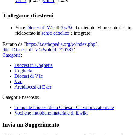
vol. 5
, p. 402;
vol. 6
, p. 429
Collegamenti esterni
Voce
Diocesi di Vác
di
it.wiki
: il materiale ivi presente è stato
rielaborato in
senso cattolico
e integrato
Estratto da "
https://it.cathopedia.org/w/index.php?
title=Diocesi_di_Vác&oldid=750585
"
Categorie
:
Diocesi in Ungheria
Ungheria
Diocesi di Vác
Vác
Arcidiocesi di Eger
Categorie nascoste:
Template Diocesi della Chiesa - Ch valorizzato male
Voci che inglobano materiale di it.wiki
Invia un Suggerimento