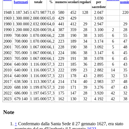
battezzati
totale
%
numero
secolari
regolari
per
uomin
sacerdote
1948
1.187.345
1.671.987
71,0
580
452
128
2.047
220
1969
1.300.000
2.000.000
65,0
429
429
3.030
1980
1.300.000
2.032.000
64,0
441
412
29
2.947
29
1990
1.200.000
2.020.000
59,4
387
359
28
3.100
2
28
1999
708.000
1.070.000
66,2
228
190
38
3.105
6
55
2000
708.000
1.070.000
66,2
223
189
34
3.174
6
47
2001
705.000
1.067.000
66,1
228
190
38
3.092
5
48
2002
705.000
1.067.000
66,1
224
186
38
3.147
6
45
2003
705.000
1.067.000
66,1
229
191
38
3.078
6
45
2004
640.000
1.116.000
57,3
221
185
36
2.895
6
43
2010
640.000
1.116.000
57,3
222
199
23
2.882
14
35
2014
640.000
1.116.000
57,3
221
178
43
2.895
32
53
2017
638.500
1.113.300
57,4
214
174
40
2.983
37
48
2020
688.100
1.199.876
57,3
210
171
39
3.276
47
43
2022
686.000
1.197.045
57,3
175
147
28
3.920
42
32
2023
679.140
1.185.000
57,3
162
130
32
4.192
42
38
Note
↑
Confermato dalla Santa Sede il 27 gennaio 1627, era stato
nominato dal re d'Ungheria il 5 maggio
1623
.