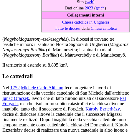
Sito (
web
)
Dati online
2023
(
gc
ch
)
Collegamenti interni
Chiesa cattolica in Ungheria
Tutte le diocesi
della
Chiesa cattolica
(
Nagyboldogasszony-székesegyház
). In diocesi si trovano tre
basiliche minori: il santuario Nostra Signora di Ungheria (
Magyarok
Nagyasszonya Bazilika
) di Márianosztra; i santuari mariani
(
Nagyboldogasszony Bazilika
) di Mátraverebély e di Máriabesnyő.
Il territorio si estende su 8.805 km².
Le cattedrali
Nel
1752
Michele Carlo Althann
fece progettare i lavori di
ristrutturazione della vecchia cattedrale di San Michele dall'architetto
Ignác Oracsek
, lavori che di fatto furono iniziati dal successore
Pál
Forgách
, ma che risultarono subito catastrofici e la chiesa divenne
inagibile, tanto che il successore di Forgách,
Károly Eszterházy
,
decise di dislocare altrove la cattedrale che il successore Migazzi
finalmente realizzò. Dopo l'inagibilità della vecchia cattedrale funse
temporaneamente come cattedrale la chiesa dei Domenicani. Károly
Eszterházy decise di realizzare una nuova cattedrale in altro luogo e