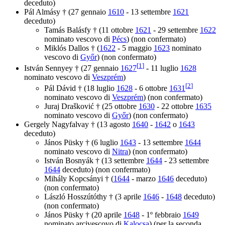
deceduto)
Pál Almásy † (27 gennaio
1610
- 13 settembre
1621
deceduto)
Tamás Balásfy † (11 ottobre
1621
- 29 settembre
1622
nominato vescovo di
Pécs
) (non confermato)
Miklós Dallos † (
1622
- 5 maggio
1623
nominato
vescovo di
Győr
) (non confermato)
[
1
]
István Sennyey † (27 gennaio
1627
- 11 luglio
1628
nominato vescovo di
Veszprém
)
[
2
]
Pál Dávid † (18 luglio
1628
- 6 ottobre
1631
nominato vescovo di
Veszprém
) (non confermato)
Juraj Drašković † (25 ottobre
1630
- 22 ottobre
1635
nominato vescovo di
Győr
) (non confermato)
Gergely Nagyfalvay † (13 agosto
1640
-
1642
o
1643
deceduto)
János Püsky † (6 luglio
1643
- 13 settembre
1644
nominato vescovo di
Nitra
) (non confermato)
István Bosnyák † (13 settembre
1644
- 23 settembre
1644
deceduto) (non confermato)
Mihály Kopcsányi † (
1644
- marzo
1646
deceduto)
(non confermato)
László Hosszútóthy † (3 aprile
1646
-
1648
deceduto)
(non confermato)
János Püsky † (20 aprile
1648
- 1º febbraio
1649
nominato arcivescovo di
Kalocsa
) (per la seconda