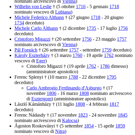
nominato arcivescovo di
Vienna
)
Wilhelm von Leslie
† (5 ottobre
1716
- 5 gennaio
1718
nominato vescovo di
Lubiana
)
Michele Federico Althann
† (27 giugno
1718
- 20 giugno
1734
deceduto)
Michele Carlo Althann
† (2 dicembre
1735
- 17 luglio
1756
deceduto)
Cristoforo Migazzi
† (20 settembre
1756
- 23 maggio
1757
nominato arcivescovo di
Vienna
)
Pál Forgách
† (26 settembre
1757
- settembre
1759
deceduto)
Károly Eszterházy
† (3 marzo
1760
- 19 aprile
1762
nominato
vescovo di
Eger
)
Cristoforo Migazzi † (19 aprile
1762
-
1786
dimesso)
(amministratore apostolico)
Ferenc Splenyi † (10 marzo
1788
- 22 dicembre
1795
deceduto)
Carlo Ambrogio Ferdinando d'Asburgo
† (17
novembre
1806
- 16 marzo
1808
nominato arcivescovo
di
Esztergom
) (amministratore apostolico)
László Kámánházy † (11 luglio
1808
- 4 febbraio
1817
deceduto)
Ferenc Nádasdy † (17 novembre
1823
- 24 novembre
1845
nominato arcivescovo di
Kalocsa
)
Ágoston Roskoványi † (5 settembre
1854
- 15 aprile
1859
nominato vescovo di
Nitra
)