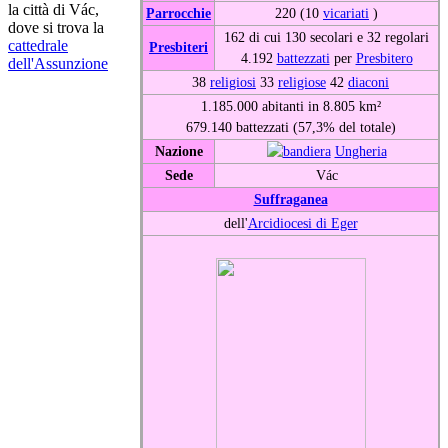
la città di Vác,
Parrocchie
220 (10
vicariati
)
dove si trova la
162 di cui 130 secolari e 32 regolari
cattedrale
Presbiteri
4.192
battezzati
per
Presbitero
dell'Assunzione
38
religiosi
33
religiose
42
diaconi
1.185.000 abitanti in 8.805 km²
679.140 battezzati (57,3% del totale)
Nazione
Ungheria
Sede
Vác
Suffraganea
dell'
Arcidiocesi di Eger