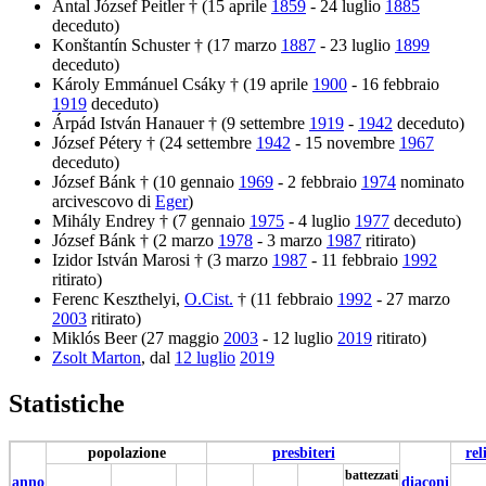
Antal József Peitler † (15 aprile
1859
- 24 luglio
1885
deceduto)
Konštantín Schuster † (17 marzo
1887
- 23 luglio
1899
deceduto)
Károly Emmánuel Csáky † (19 aprile
1900
- 16 febbraio
1919
deceduto)
Árpád István Hanauer † (9 settembre
1919
-
1942
deceduto)
József Pétery † (24 settembre
1942
- 15 novembre
1967
deceduto)
József Bánk † (10 gennaio
1969
- 2 febbraio
1974
nominato
arcivescovo di
Eger
)
Mihály Endrey † (7 gennaio
1975
- 4 luglio
1977
deceduto)
József Bánk † (2 marzo
1978
- 3 marzo
1987
ritirato)
Izidor István Marosi † (3 marzo
1987
- 11 febbraio
1992
ritirato)
Ferenc Keszthelyi,
O.Cist.
† (11 febbraio
1992
- 27 marzo
2003
ritirato)
Miklós Beer (27 maggio
2003
- 12 luglio
2019
ritirato)
Zsolt Marton
, dal
12 luglio
2019
Statistiche
popolazione
presbiteri
rel
battezzati
anno
diaconi