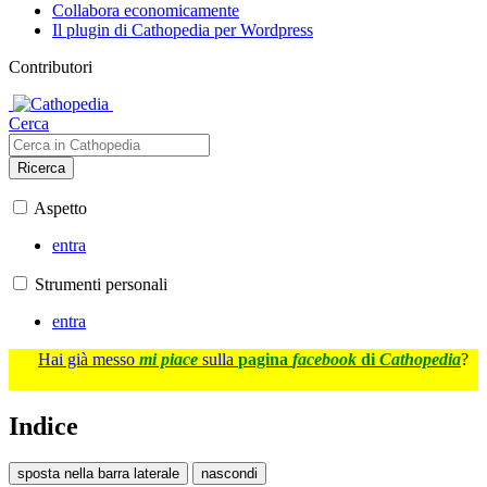
Collabora economicamente
Il plugin di Cathopedia per Wordpress
Contributori
Cerca
Ricerca
Aspetto
entra
Strumenti personali
entra
Hai già messo
mi piace
sulla
pagina
facebook
di
Cathopedia
?
Indice
sposta nella barra laterale
nascondi