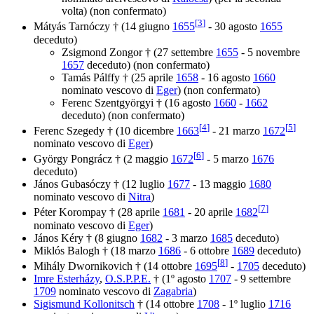
volta) (non confermato)
[
3
]
Mátyás Tarnóczy † (14 giugno
1655
- 30 agosto
1655
deceduto)
Zsigmond Zongor † (27 settembre
1655
- 5 novembre
1657
deceduto) (non confermato)
Tamás Pálffy † (25 aprile
1658
- 16 agosto
1660
nominato vescovo di
Eger
) (non confermato)
Ferenc Szentgyörgyi † (16 agosto
1660
-
1662
deceduto) (non confermato)
[
4
]
[
5
]
Ferenc Szegedy † (10 dicembre
1663
- 21 marzo
1672
nominato vescovo di
Eger
)
[
6
]
György Pongrácz † (2 maggio
1672
- 5 marzo
1676
deceduto)
János Gubasóczy † (12 luglio
1677
- 13 maggio
1680
nominato vescovo di
Nitra
)
[
7
]
Péter Korompay † (28 aprile
1681
- 20 aprile
1682
nominato vescovo di
Eger
)
János Kéry † (8 giugno
1682
- 3 marzo
1685
deceduto)
Miklós Balogh † (18 marzo
1686
- 6 ottobre
1689
deceduto)
[
8
]
Mihály Dwornikovich † (14 ottobre
1695
-
1705
deceduto)
Imre Esterházy
,
O.S.P.P.E.
† (1º agosto
1707
- 9 settembre
1709
nominato vescovo di
Zagabria
)
Sigismund Kollonitsch
† (14 ottobre
1708
- 1º luglio
1716