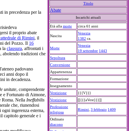
Titolo
Abate
ti in precedenza per la
Incarichi attuali
Età alla
morte
circa 61 anni
 risiedeva
ersi il proprio abate
Venezia
Nascita
cattedrale di Rimini
, il
1382
ca.
i del Pozzo. Il
16
Venezia
Morte
a la
clausura
, affrontati i
19 settembre
1443
o, abolendo tradizioni che
Sepoltura
Conversione
all'ateneo padovano
Appartenenza
eci anni dopo il
Formazione
ini in decadenza.
Insegnamento
de unitate
, comprendente
Vestizione
{{{V}}}
ce e Fortunato di Aimone,
o e Roma. Nella
Ineffabilis
Vestizione
[[{{{aVest}}}]]
nerale che, riunendosi
Professione
Rimini
,
3 febbraio
1409
i ogni ingerenza esterna,
religiosa
il capitolo generale e i
Ordinato
diacono
 parte modificava