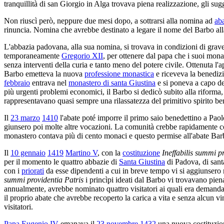
tranquillità di san Giorgio in Alga trovava piena realizzazione, gli sugge
Non riuscì però, neppure due mesi dopo, a sottrarsi alla nomina ad
ab
rinuncia. Nomina che avrebbe destinato a legare il nome del Barbo alla 
L'abbazia padovana, alla sua nomina, si trovava in condizioni di gra
temporaneamente
Gregorio XII
, per ottenere dal papa che i suoi monac
senza interventi della curia e tanto meno del potere civile. Ottenuta l'
Barbo emetteva la nuova
professione monastica
e riceveva la benediz
febbraio
entrava nel
monastero di santa Giustina
e si poneva a capo del
più urgenti problemi economici, il Barbo si dedicò subito alla riforma, 
rappresentavano quasi sempre una rilassatezza del primitivo spirito be
Il
23 marzo
1410
l'abate poté imporre il primo saio benedettino a Paol
giunsero poi molte altre vocazioni. La comunità crebbe rapidamente con
monastero contava più di cento monaci e questo permise all'abate Barb
Il
10 gennaio
1419
Martino V
, con la
costituzione
Ineffabilis summi p
per il momento le quattro abbazie di
Santa Giustina
di Padova, di sant
con i
priorati
da esse dipendenti a cui in breve tempo vi si aggiunsero
summi providentia Patris
i princìpi ideati dal Barbo vi trovavano pien
annualmente, avrebbe nominato quattro visitatori ai quali era demandato
il proprio abate che avrebbe recoperto la carica a vita e senza alcun vi
visitatori.
Papa Eugenio IV
emanava il
23 novembre
1432
una nuova costituzion