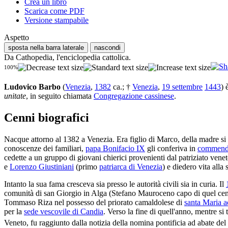
Crea un libro
Scarica come PDF
Versione stampabile
Aspetto
sposta nella barra laterale
nascondi
Da Cathopedia, l'enciclopedia cattolica.
100%
Ludovico Barbo
(
Venezia
,
1382
ca.; †
Venezia
,
19 settembre
1443
) 
unitate
, in seguito chiamata
Congregazione cassinese
.
Cenni biografici
Nacque attorno al 1382 a Venezia. Era figlio di Marco, della madre s
conoscenze dei familiari,
papa Bonifacio IX
gli conferiva in
commen
cedette a un gruppo di giovani chierici provenienti dal patriziato ven
e
Lorenzo Giustiniani
(primo
patriarca di Venezia
) e diedero vita alla
Intanto la sua fama cresceva sia presso le autorità civili sia in curia. Il
comunità di san Giorgio in Alga (Stefano Mauroceno capo di quel ce
Tommaso Riza nel possesso del priorato camaldolese di
santa Maria a
per la
sede vescovile di Candia
. Verso la fine di quell'anno, mentre si
Veneto, fu raggiunto dalla notizia della nomina pontificia ad abate de