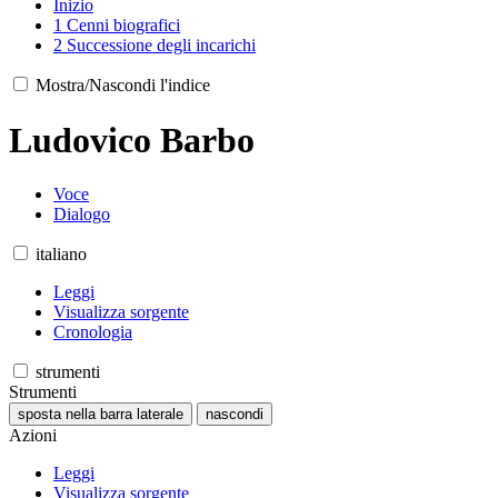
Inizio
1
Cenni biografici
2
Successione degli incarichi
Mostra/Nascondi l'indice
Ludovico Barbo
Voce
Dialogo
italiano
Leggi
Visualizza sorgente
Cronologia
strumenti
Strumenti
sposta nella barra laterale
nascondi
Azioni
Leggi
Visualizza sorgente