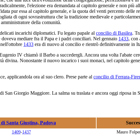
radicalmente, l'elezione era demandata al capitolo generale e non più all
idata pur essa al capitolo generale, e la quota del venti percento delle r
pogliata di ogni sovrastruttura che la tradizione medievale e particolarme
e amministratore della comunità.
elicati incarichi diplomatici. Fu legato papale al
concilio di Basilea
. Tr
e doveva mediare fra il Papa e i padri conciliari. Nel gennaio
1433
, con 
 nell'ottobre
1433
era di nuovo al concilio e rientrò definitivamente in It
Eugenio IV chiamò il Barbo a succedergli. Ancora una volta l'abate cercò 
tà divina. Nonostante il nuovo incarico i suoi monaci, nel capitolo gener
ce, applicandola ora al suo clero. Prese parte al
concilio di Ferrara-Fire
di San Giorgio Maggiore. La salma su traslata e ancora oggi riposa in S
 di Santa Giustina, Padova
Succes
1409
-
1437
Mauro Folper