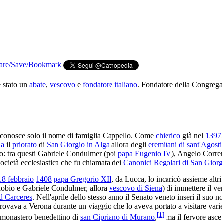
è stato un
abate
,
vescovo
e
fondatore
italiano
. Fondatore della Congreg
i conosce solo il nome di famiglia Cappello. Come
chierico
già nel
1397
da
il
priorato
di
San Giorgio in Alga
allora degli
eremitani di sant'Agost
eto: tra questi Gabriele Condulmer (poi
papa Eugenio IV
), Angelo Correr
 società ecclesiastica che fu chiamata dei
Canonici Regolari di San Giorg
18 febbraio
1408
papa Gregorio XII
, da Lucca, lo incaricò assieme altr
nobio e Gabriele Condulmer, allora
vescovo di Siena
) di immettere il 
d Carceres
. Nell'aprile dello stesso anno il Senato veneto inserì il suo 
 trovava a Verona durante un viaggio che lo aveva portato a visitare vari
[
1
]
l monastero benedettino di
san Cipriano di Murano
,
ma il fervore ascet