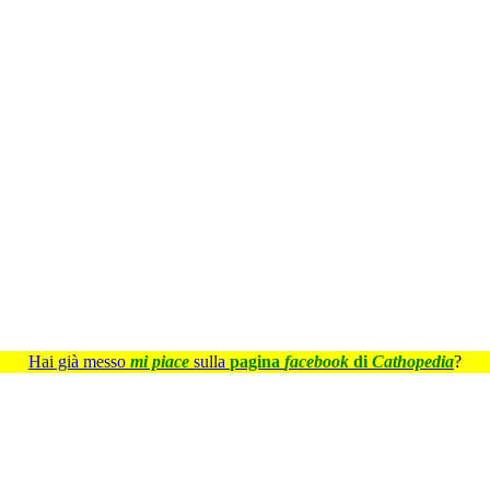
Hai già messo
mi piace
sulla
pagina
facebook
di
Cathopedia
?