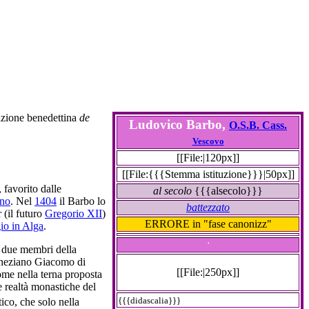
azione benedettina
de
Ludovico Barbo,
O.S.B. Cass.
Vescovo
[[File:|120px]]
[[File:{{{Stemma istituzione}}}|50px]]
, favorito dalle
al secolo
{{{alsecolo}}}
ino
. Nel
1404
il Barbo lo
battezzato
 (il futuro
Gregorio XII
)
ERRORE in "fase canonizz"
io in Alga
.
'
i due membri della
veneziano Giacomo di
[[File:|250px]]
nome nella terna proposta
e realtà monastiche del
{{{didascalia}}}
ico, che solo nella