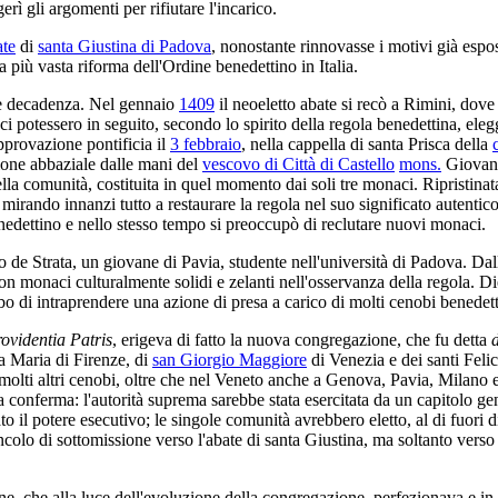
rì gli argomenti per rifiutare l'incarico.
ate
di
santa Giustina di Padova
, nonostante rinnovasse i motivi già espos
più vasta riforma dell'Ordine benedettino in Italia.
ve decadenza. Nel gennaio
1409
il neoeletto abate si recò a Rimini, dove
i potessero in seguito, secondo lo spirito della regola benedettina, elegg
approvazione pontificia il
3 febbraio
, nella cappella di santa Prisca della
ione abbaziale dalle mani del
vescovo di Città di Castello
mons.
Giovann
la comunità, costituita in quel momento dai soli tre monaci. Ripristinat
mirando innanzi tutto a restaurare la regola nel suo significato autentic
nedettino e nello stesso tempo si preoccupò di reclutare nuovi monaci.
o de Strata, un giovane di Pavia, studente nell'università di Padova. D
 monaci culturalmente solidi e zelanti nell'osservanza della regola. Di
o di intraprendere una azione di presa a carico di molti cenobi benedett
rovidentia Patris
, erigeva di fatto la nuova congregazione, che fu detta
a Maria di Firenze, di
san Giorgio Maggiore
di Venezia e dei santi Feli
 molti altri cenobi, oltre che nel Veneto anche a Genova, Pavia, Milan
a conferma: l'autorità suprema sarebbe stata esercitata da un capitolo ge
 il potere esecutivo; le singole comunità avrebbero eletto, al di fuori d
ncolo di sottomissione verso l'abate di santa Giustina, ma soltanto verso 
e, che alla luce dell'evoluzione della congregazione, perfezionava e in