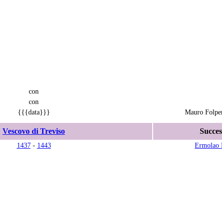
con
con
{{{data}}}
Mauro Folper
Vescovo di Treviso
Succes
1437
-
1443
Ermolao 