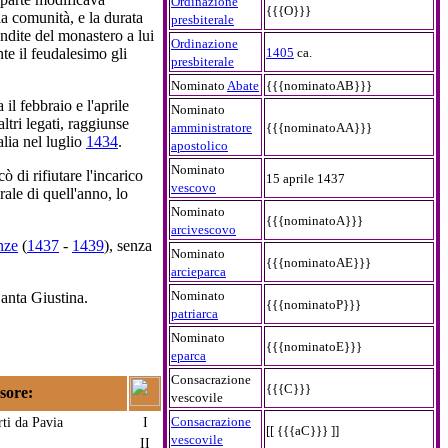
Ordinazione
{{{O}}}
a comunità, e la durata
presbiterale
endite del monastero a lui
Ordinazione
1405
ca.
nte il feudalesimo gli
presbiterale
Nominato
Abate
{{{nominatoAB}}}
a il febbraio e l'aprile
Nominato
altri legati, raggiunse
amministratore
{{{nominatoAA}}}
alia nel luglio
1434
.
apostolico
Nominato
di rifiutare l'incarico
15 aprile 1437
vescovo
ale di quell'anno, lo
Nominato
{{{nominatoA}}}
arcivescovo
nze
(
1437
-
1439
), senza
Nominato
{{{nominatoAE}}}
arcieparca
Nominato
anta Giustina.
{{{nominatoP}}}
patriarca
Nominato
{{{nominatoE}}}
eparca
Consacrazione
{{{C}}}
sore:
vescovile
ti da Pavia
I
Consacrazione
[[ {{{aC}}} ]]
vescovile
II