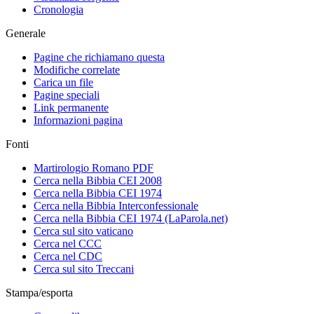
Cronologia
Generale
Pagine che richiamano questa
Modifiche correlate
Carica un file
Pagine speciali
Link permanente
Informazioni pagina
Fonti
Martirologio Romano PDF
Cerca nella Bibbia CEI 2008
Cerca nella Bibbia CEI 1974
Cerca nella Bibbia Interconfessionale
Cerca nella Bibbia CEI 1974 (LaParola.net)
Cerca sul sito vaticano
Cerca nel CCC
Cerca nel CDC
Cerca sul sito Treccani
Stampa/esporta