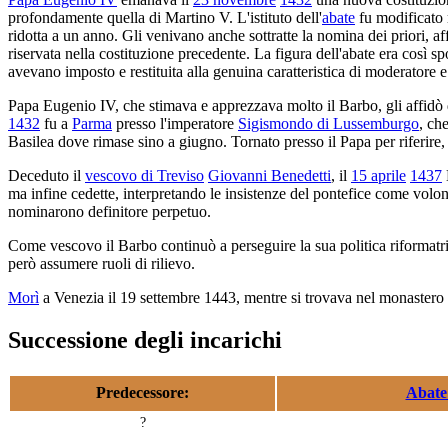
profondamente quella di Martino V. L'istituto dell'
abate
fu modificato 
ridotta a un anno. Gli venivano anche sottratte la nomina dei priori, aff
riservata nella costituzione precedente. La figura dell'abate era così s
avevano imposto e restituita alla genuina caratteristica di moderatore 
Papa Eugenio IV, che stimava e apprezzava molto il Barbo, gli affidò d
1432
fu a
Parma
presso l'imperatore
Sigismondo di Lussemburgo
, ch
Basilea dove rimase sino a giugno. Tornato presso il Papa per riferire,
Deceduto il
vescovo di Treviso
Giovanni Benedetti
, il
15 aprile
1437
ma infine cedette, interpretando le insistenze del pontefice come volon
nominarono definitore perpetuo.
Come vescovo il Barbo continuò a perseguire la sua politica riformatri
però assumere ruoli di rilievo.
Morì
a Venezia il 19 settembre 1443, mentre si trovava nel monastero 
Successione degli incarichi
Predecessore:
Abate
?