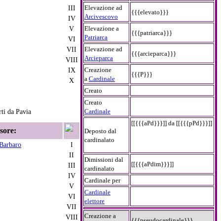
III
Elevazione ad
{{{elevato}}}
Arcivescovo
IV
V
Elevazione a
{{{patriarca}}}
Patriarca
VI
VII
Elevazione ad
{{{arcieparca}}}
Arcieparca
VIII
IX
Creazione
{{{P}}}
a
Cardinale
X
Creato
Creato
ti da Pavia
Cardinale
[[{{{aPd}}}]] da [[{{{pPd}}}]]
sore:
Deposto dal
cardinalato
Barbaro
I
II
Dimissioni dal
[[{{{aPdim}}}]]
III
cardinalato
IV
Cardinale per
V
Cardinale
VI
elettore
VII
Creazione a
VIII
{{{pseudocardinale}}}