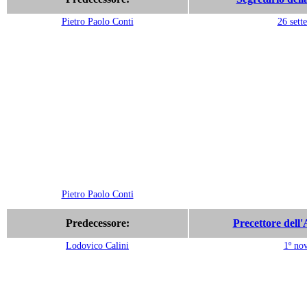
Pietro Paolo Conti
26 sett
Pietro Paolo Conti
Predecessore:
Precettore dell'
Lodovico Calini
1º no