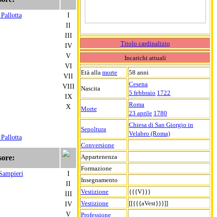
Pallotta
I
II
III
Titolo cardinalizio
IV
V
Incarichi attuali
VI
Età alla
morte
58 anni
VII
Cesena
VIII
Nascita
5 febbraio
1722
IX
Roma
X
Morte
23 aprile
1780
Chiesa di San Giorgio in
Sepoltura
Velabro (Roma)
Pallotta
Conversione
Appartenenza
sore:
Formazione
Sampieri
I
Insegnamento
II
Vestizione
{{{V}}}
III
Vestizione
[[{{{aVest}}}]]
IV
V
Professione