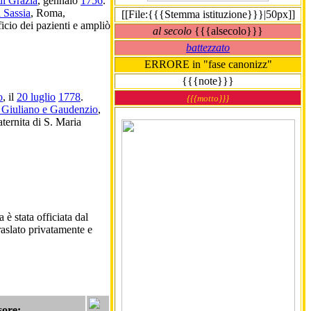
di Grazia
, gennaio
1756
.
n Sassia
, Roma,
[[File:{{{Stemma istituzione}}}|50px]]
ficio dei pazienti e ampliò
al secolo
{{{alsecolo}}}
battezzato
ERRORE in "fase canonizz"
{{{note}}}
o
, il
20 luglio
1778
.
{{{motto}}}
i Giuliano e Gaudenzio
,
ternita di S. Maria
 è stata officiata dal
traslato privatamente e
sore: