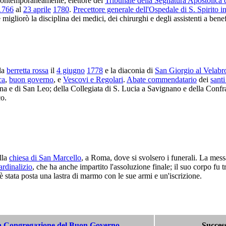
ontemporaneamente, elettore del
Tribunale della Segnatura Apostolica 
1766
al
23 aprile
1780
.
Precettore generale dell'Ospedale di S. Spirito i
 migliorò la disciplina dei medici, dei chirurghi e degli assistenti a bene
 la
berretta rossa
il
4 giugno
1778
e la diaconia di
San Giorgio al Velabr
ca
,
buon governo
, e
Vescovi e Regolari
.
Abate commendatario
dei
sant
nna e di San Leo; della Collegiata di S. Lucia a Savignano e della Confra
co.
lla
chiesa di San Marcello
, a Roma, dove si svolsero i funerali. La messa
rdinalizio
, che ha anche impartito l'assoluzione finale; il suo corpo fu 
è stata posta una lastra di marmo con le sue armi e un'iscrizione.
la Congregazione del Buon Governo
Succes