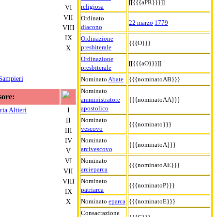
[[{{{aPR}}}]]
religiosa
VI
VII
Ordinato
22 marzo
1779
diacono
VIII
IX
Ordinazione
{{{O}}}
presbiterale
X
Ordinazione
[[{{{aO}}}]]
presbiterale
Sampieri
Nominato
Abate
{{{nominatoAB}}}
Nominato
sore:
amministratore
{{{nominatoAA}}}
apostolico
ia Altieri
I
Nominato
II
{{{nominato}}}
vescovo
III
Nominato
IV
{{{nominatoA}}}
arcivescovo
V
Nominato
VI
{{{nominatoAE}}}
arcieparca
VII
Nominato
VIII
{{{nominatoP}}}
patriarca
IX
Nominato
eparca
{{{nominatoE}}}
X
Consacrazione