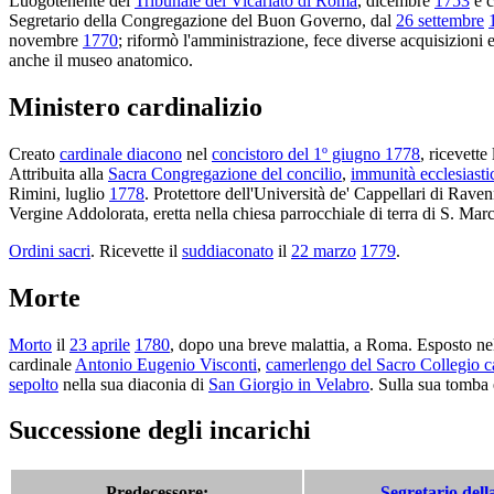
Luogotenente del
Tribunale del Vicariato di Roma
, dicembre
1753
e c
Segretario della Congregazione del Buon Governo, dal
26 settembre
novembre
1770
; riformò l'amministrazione, fece diverse acquisizioni e
anche il museo anatomico.
Ministero cardinalizio
Creato
cardinale diacono
nel
concistoro del 1º giugno 1778
, ricevette
Attribuita alla
Sacra Congregazione del concilio
,
immunità ecclesiasti
Rimini, luglio
1778
. Protettore dell'Università de' Cappellari di Rave
Vergine Addolorata, eretta nella chiesa parrocchiale di terra di S. Mar
Ordini sacri
. Ricevette il
suddiaconato
il
22 marzo
1779
.
Morte
Morto
il
23 aprile
1780
, dopo una breve malattia, a Roma. Esposto ne
cardinale
Antonio Eugenio Visconti
,
camerlengo del Sacro Collegio ca
sepolto
nella sua diaconia di
San Giorgio in Velabro
. Sulla sua tomba 
Successione degli incarichi
Predecessore:
Segretario del