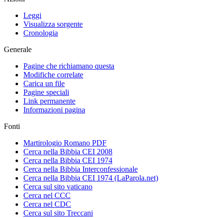
Leggi
Visualizza sorgente
Cronologia
Generale
Pagine che richiamano questa
Modifiche correlate
Carica un file
Pagine speciali
Link permanente
Informazioni pagina
Fonti
Martirologio Romano PDF
Cerca nella Bibbia CEI 2008
Cerca nella Bibbia CEI 1974
Cerca nella Bibbia Interconfessionale
Cerca nella Bibbia CEI 1974 (LaParola.net)
Cerca sul sito vaticano
Cerca nel CCC
Cerca nel CDC
Cerca sul sito Treccani