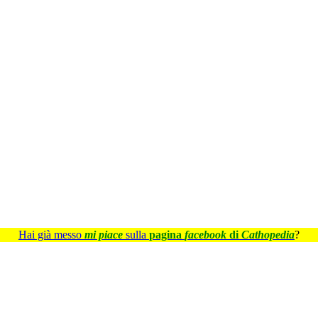
Hai già messo
mi piace
sulla
pagina
facebook
di
Cathopedia
?