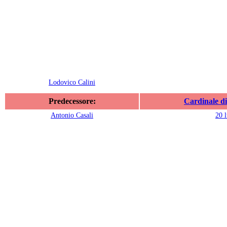
Lodovico Calini
Predecessore:
Cardinale di
Antonio Casali
20 l