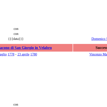
con
con
{{{data}}}
Domenico 
acono di San Giorgio in Velabro
Succes
uglio
1778
-
23 aprile
1780
Vincenzo Mar
con