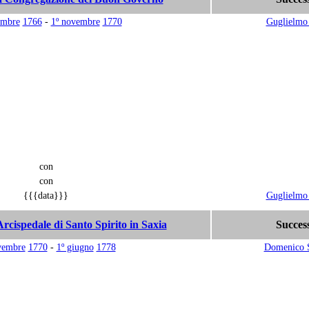
embre
1766
-
1º novembre
1770
Guglielmo 
con
con
{{{data}}}
Guglielmo 
Arcispedale di Santo Spirito in Saxia
Succes
vembre
1770
-
1º giugno
1778
Domenico 