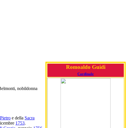
Romoaldo Guidi
Cardinale
 Belmonti, nobildonna
Pietro
e della
Sacra
dicembre
1753
.