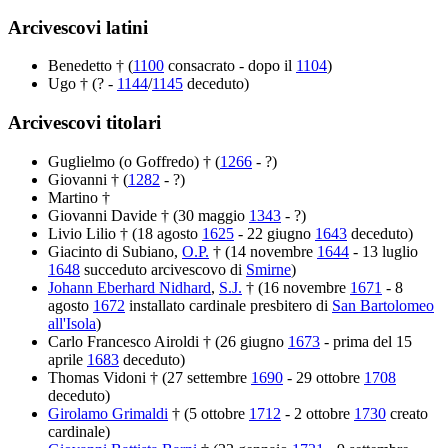
Arcivescovi latini
Benedetto † (
1100
consacrato - dopo il
1104
)
Ugo † (? -
1144
/
1145
deceduto)
Arcivescovi titolari
Guglielmo (o Goffredo) † (
1266
- ?)
Giovanni † (
1282
- ?)
Martino †
Giovanni Davide † (30 maggio
1343
- ?)
Livio Lilio † (18 agosto
1625
- 22 giugno
1643
deceduto)
Giacinto di Subiano,
O.P.
† (14 novembre
1644
- 13 luglio
1648
succeduto arcivescovo di
Smirne
)
Johann Eberhard Nidhard
,
S.J.
† (16 novembre
1671
- 8
agosto
1672
installato cardinale presbitero di
San Bartolomeo
all'Isola
)
Carlo Francesco Airoldi † (26 giugno
1673
- prima del 15
aprile
1683
deceduto)
Thomas Vidoni † (27 settembre
1690
- 29 ottobre
1708
deceduto)
Girolamo Grimaldi
† (5 ottobre
1712
- 2 ottobre
1730
creato
cardinale)