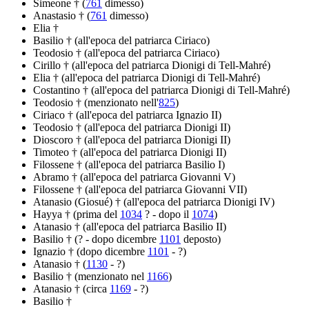
Simeone † (
761
dimesso)
Anastasio † (
761
dimesso)
Elia †
Basilio † (all'epoca del patriarca Ciriaco)
Teodosio † (all'epoca del patriarca Ciriaco)
Cirillo † (all'epoca del patriarca Dionigi di Tell-Mahré)
Elia † (all'epoca del patriarca Dionigi di Tell-Mahré)
Costantino † (all'epoca del patriarca Dionigi di Tell-Mahré)
Teodosio † (menzionato nell'
825
)
Ciriaco † (all'epoca del patriarca Ignazio II)
Teodosio † (all'epoca del patriarca Dionigi II)
Dioscoro † (all'epoca del patriarca Dionigi II)
Timoteo † (all'epoca del patriarca Dionigi II)
Filossene † (all'epoca del patriarca Basilio I)
Abramo † (all'epoca del patriarca Giovanni V)
Filossene † (all'epoca del patriarca Giovanni VII)
Atanasio (Giosué) † (all'epoca del patriarca Dionigi IV)
Hayya † (prima del
1034
? - dopo il
1074
)
Atanasio † (all'epoca del patriarca Basilio II)
Basilio † (? - dopo dicembre
1101
deposto)
Ignazio † (dopo dicembre
1101
- ?)
Atanasio † (
1130
- ?)
Basilio † (menzionato nel
1166
)
Atanasio † (circa
1169
- ?)
Basilio †