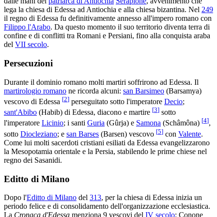
dalle mani del
patriarca di Antiochia
Serapione
, avvenimento che
lega la chiesa di Edessa ad Antiochia e alla chiesa bizantina. Nel
249
il regno di Edessa fu definitivamente annesso all'impero romano con
Filippo l'Arabo
. Da questo momento il suo territorio diventa terra di
confine e di conflitti tra Romani e Persiani, fino alla conquista araba
del
VII secolo
.
Persecuzioni
Durante il dominio romano molti martiri soffrirono ad Edessa. Il
martirologio romano
ne ricorda alcuni:
san Barsimeo
(Barsamya)
[
2
]
vescovo di Edessa
perseguitato sotto l'imperatore
Decio
;
[
3
]
sant'Abibo
(Habib) di Edessa, diacono e martire
sotto
[
4
]
l'imperatore
Licinio
; i santi
Guria
(Gûrja) e
Samona
(Schâmôna)
,
[
5
]
sotto
Diocleziano
; e
san Barses
(Barsen) vescovo
con
Valente
.
Come lui molti sacerdoti cristiani esiliati da Edessa evangelizzarono
la Mesopotamia orientale e la Persia, stabilendo le prime chiese nel
regno dei Sasanidi.
Editto di Milano
Dopo l'
Editto di Milano
del
313
, per la chiesa di Edessa inizia un
periodo felice e di consolidamento dell'organizzazione ecclesiastica.
La
Cronaca d'Edessa
menziona 9 vescovi del
IV secolo
: Conone