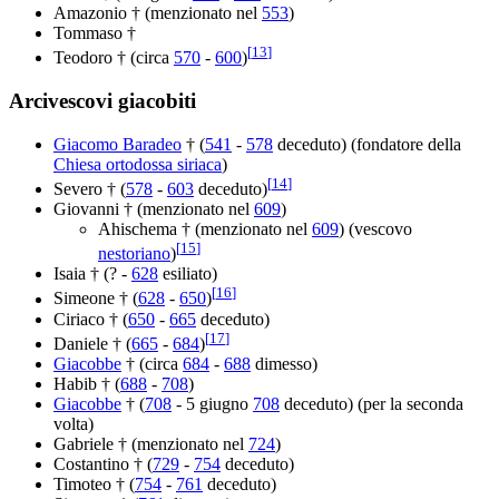
Amazonio † (menzionato nel
553
)
Tommaso †
[
13
]
Teodoro † (circa
570
-
600
)
Arcivescovi giacobiti
Giacomo Baradeo
† (
541
-
578
deceduto) (fondatore della
Chiesa ortodossa siriaca
)
[
14
]
Severo † (
578
-
603
deceduto)
Giovanni † (menzionato nel
609
)
Ahischema † (menzionato nel
609
) (vescovo
[
15
]
nestoriano
)
Isaia † (? -
628
esiliato)
[
16
]
Simeone † (
628
-
650
)
Ciriaco † (
650
-
665
deceduto)
[
17
]
Daniele † (
665
-
684
)
Giacobbe
† (circa
684
-
688
dimesso)
Habib † (
688
-
708
)
Giacobbe
† (
708
- 5 giugno
708
deceduto) (per la seconda
volta)
Gabriele † (menzionato nel
724
)
Costantino † (
729
-
754
deceduto)
Timoteo † (
754
-
761
deceduto)