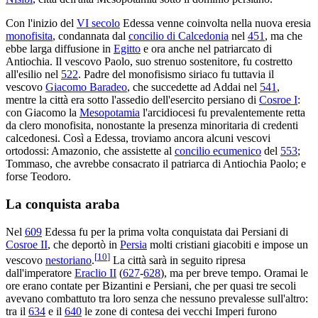
Con l'inizio del
VI secolo
Edessa venne coinvolta nella nuova eresia
monofisita
, condannata dal
concilio di Calcedonia
nel
451
, ma che
ebbe larga diffusione in
Egitto
e ora anche nel patriarcato di
Antiochia. Il vescovo Paolo, suo strenuo sostenitore, fu costretto
all'esilio nel
522
. Padre del monofisismo siriaco fu tuttavia il
vescovo
Giacomo Baradeo
, che succedette ad Addai nel
541
,
mentre la città era sotto l'assedio dell'esercito persiano di
Cosroe I
:
con Giacomo la
Mesopotamia
l'arcidiocesi fu prevalentemente retta
da clero monofisita, nonostante la presenza minoritaria di credenti
calcedonesi. Così a Edessa, troviamo ancora alcuni vescovi
ortodossi: Amazonio, che assistette al
concilio ecumenico
del
553
;
Tommaso, che avrebbe consacrato il patriarca di Antiochia Paolo; e
forse Teodoro.
La conquista araba
Nel
609
Edessa fu per la prima volta conquistata dai Persiani di
Cosroe II
, che deportò in
Persia
molti cristiani giacobiti e impose un
[
10
]
vescovo
nestoriano
.
La città sarà in seguito ripresa
dall'imperatore
Eraclio II
(
627
-
628
), ma per breve tempo. Oramai le
ore erano contate per Bizantini e Persiani, che per quasi tre secoli
avevano combattuto tra loro senza che nessuno prevalesse sull'altro:
tra il
634
e il
640
le zone di contesa dei vecchi Imperi furono