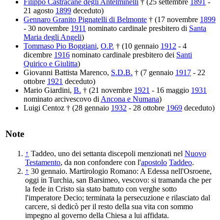
Filippo Castracane degli Antelminelli
† (25 settembre
1891
-
21 agosto
1899
deceduto)
Gennaro Granito Pignatelli di Belmonte
† (17 novembre
1899
- 30 novembre
1911
nominato cardinale presbitero di
Santa
Maria degli Angeli
)
Tommaso Pio Boggiani
,
O.P.
† (10 gennaio
1912
- 4
dicembre
1916
nominato cardinale presbitero dei
Santi
Quirico e Giulitta
)
Giovanni Battista Marenco,
S.D.B.
† (7 gennaio
1917
- 22
ottobre
1921
deceduto)
Mario Giardini,
B.
† (21 novembre
1921
- 16 maggio
1931
nominato arcivescovo di
Ancona e Numana
)
Luigi Centoz † (28 gennaio
1932
- 28 ottobre
1969
deceduto)
Note
↑
Taddeo, uno dei settanta discepoli menzionati nel
Nuovo
Testamento
, da non confondere con l'
apostolo
Taddeo
.
↑
30 gennaio. Martirologio Romano: A Edessa nell'Osroene,
oggi in Turchia, san Barsimeo, vescovo: si tramanda che per
la fede in Cristo sia stato battuto con verghe sotto
l'imperatore Decio; terminata la persecuzione e rilasciato dal
carcere, si dedicò per il resto della sua vita con sommo
impegno al governo della Chiesa a lui affidata.