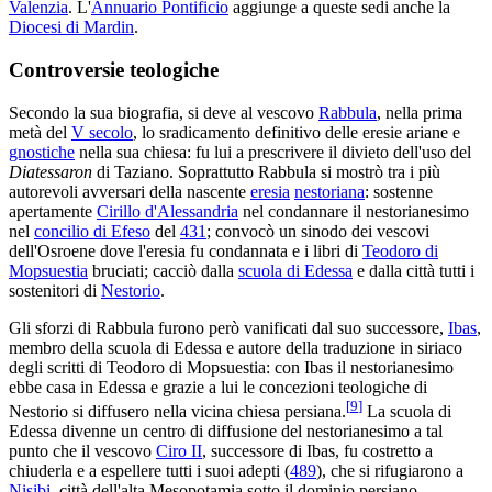
Valenzia
. L'
Annuario Pontificio
aggiunge a queste sedi anche la
Diocesi di Mardin
.
Controversie teologiche
Secondo la sua biografia, si deve al vescovo
Rabbula
, nella prima
metà del
V secolo
, lo sradicamento definitivo delle eresie ariane e
gnostiche
nella sua chiesa: fu lui a prescrivere il divieto dell'uso del
Diatessaron
di Taziano. Soprattutto Rabbula si mostrò tra i più
autorevoli avversari della nascente
eresia
nestoriana
: sostenne
apertamente
Cirillo d'Alessandria
nel condannare il nestorianesimo
nel
concilio di Efeso
del
431
; convocò un sinodo dei vescovi
dell'Osroene dove l'eresia fu condannata e i libri di
Teodoro di
Mopsuestia
bruciati; cacciò dalla
scuola di Edessa
e dalla città tutti i
sostenitori di
Nestorio
.
Gli sforzi di Rabbula furono però vanificati dal suo successore,
Ibas
,
membro della scuola di Edessa e autore della traduzione in siriaco
degli scritti di Teodoro di Mopsuestia: con Ibas il nestorianesimo
ebbe casa in Edessa e grazie a lui le concezioni teologiche di
[
9
]
Nestorio si diffusero nella vicina chiesa persiana.
La scuola di
Edessa divenne un centro di diffusione del nestorianesimo a tal
punto che il vescovo
Ciro II
, successore di Ibas, fu costretto a
chiuderla e a espellere tutti i suoi adepti (
489
), che si rifugiarono a
Nisibi
, città dell'alta Mesopotamia sotto il dominio persiano.