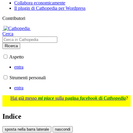
Collabora economicamente
Il plugin di Cathopedia per Wordpress
Contributori
Cerca
Ricerca
Aspetto
entra
Strumenti personali
entra
Hai già messo
mi piace
sulla
pagina
facebook
di
Cathopedia
?
Indice
sposta nella barra laterale
nascondi