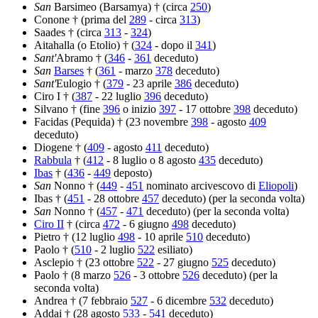
San
Barsimeo (Barsamya) † (circa
250
)
Conone † (prima del
289
- circa
313
)
Saades † (circa
313
-
324
)
Aitahalla (o Etolio) † (
324
- dopo il
341
)
Sant'
Abramo † (
346
-
361
deceduto)
San
Barses
† (
361
- marzo
378
deceduto)
Sant'
Eulogio † (
379
- 23 aprile
386
deceduto)
Ciro I † (
387
- 22 luglio
396
deceduto)
Silvano † (fine
396
o inizio
397
- 17 ottobre
398
deceduto)
Facidas (Pequida) † (23 novembre
398
- agosto
409
deceduto)
Diogene † (
409
- agosto
411
deceduto)
Rabbula
† (
412
- 8 luglio o 8 agosto
435
deceduto)
Ibas
† (
436
-
449
deposto)
San
Nonno † (
449
-
451
nominato arcivescovo di
Eliopoli
)
Ibas † (
451
- 28 ottobre
457
deceduto) (per la seconda volta)
San
Nonno † (
457
-
471
deceduto) (per la seconda volta)
Ciro II
† (circa
472
- 6 giugno
498
deceduto)
Pietro † (12 luglio
498
- 10 aprile
510
deceduto)
Paolo † (
510
- 2 luglio
522
esiliato)
Asclepio † (23 ottobre
522
- 27 giugno
525
deceduto)
Paolo † (8 marzo
526
- 3 ottobre
526
deceduto) (per la
seconda volta)
Andrea † (7 febbraio
527
- 6 dicembre
532
deceduto)
Addai † (28 agosto
533
-
541
deceduto)