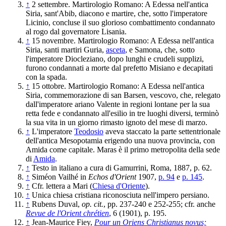
↑
2 settembre. Martirologio Romano: A Edessa nell'antica
Siria, sant'Abib, diacono e martire, che, sotto l'imperatore
Licinio, concluse il suo glorioso combattimento condannato
al rogo dal governatore Lisania.
↑
15 novembre. Martirologio Romano: A Edessa nell'antica
Siria, santi martiri Guria,
asceta
, e Samona, che, sotto
l'imperatore Diocleziano, dopo lunghi e crudeli supplizi,
furono condannati a morte dal prefetto Misiano e decapitati
con la spada.
↑
15 ottobre. Martirologio Romano: A Edessa nell'antica
Siria, commemorazione di san Barsen, vescovo, che, relegato
dall'imperatore ariano Valente in regioni lontane per la sua
retta fede e condannato all'esilio in tre luoghi diversi, terminò
la sua vita in un giorno rimasto ignoto del mese di marzo.
↑
L'imperatore
Teodosio
aveva staccato la parte settentrionale
dell'antica Mesopotamia erigendo una nuova provincia, con
Amida come capitale. Maras è il primo metropolita della sede
di
Amida
.
↑
Testo in italiano a cura di Gamurrini, Roma, 1887, p. 62.
↑
Siméon Vailhé in
Echos d'Orient
1907,
p. 94
e
p. 145
.
↑
Cfr. lettera a Mari (
Chiesa d'Oriente
).
↑
Unica chiesa cristiana riconosciuta nell'impero persiano.
↑
Rubens Duval,
op. cit.
, pp. 237-240 e 252-255; cfr. anche
Revue de l'Orient chrétien
, 6 (1901), p. 195.
↑
Jean-Maurice Fiey,
Pour un Oriens Christianus novus;