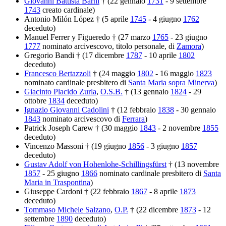
Giovanni Battista Barni
† (22 gennaio
1731
- 9 settembre
1743
creato cardinale)
Antonio Milón López † (5 aprile
1745
- 4 giugno
1762
deceduto)
Manuel Ferrer y Figueredo † (27 marzo
1765
- 23 giugno
1777
nominato arcivescovo, titolo personale, di
Zamora
)
Gregorio Bandi † (17 dicembre
1787
- 10 aprile
1802
deceduto)
Francesco Bertazzoli
† (24 maggio
1802
- 16 maggio
1823
nominato cardinale presbitero di
Santa Maria sopra Minerva
)
Giacinto Placido Zurla
,
O.S.B.
† (13 gennaio
1824
- 29
ottobre
1834
deceduto)
Ignazio Giovanni Cadolini
† (12 febbraio
1838
- 30 gennaio
1843
nominato arcivescovo di
Ferrara
)
Patrick Joseph Carew † (30 maggio
1843
- 2 novembre
1855
deceduto)
Vincenzo Massoni † (19 giugno
1856
- 3 giugno
1857
deceduto)
Gustav Adolf von Hohenlohe-Schillingsfürst
† (13 novembre
1857
- 25 giugno
1866
nominato cardinale presbitero di
Santa
Maria in Traspontina
)
Giuseppe Cardoni † (22 febbraio
1867
- 8 aprile
1873
deceduto)
Tommaso Michele Salzano
,
O.P.
† (22 dicembre
1873
- 12
settembre
1890
deceduto)