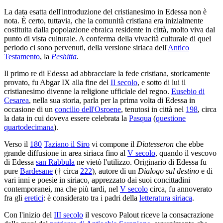
La data esatta dell'introduzione del cristianesimo in Edessa non è
nota. È certo, tuttavia, che la comunità cristiana era inizialmente
costituita dalla popolazione ebraica residente in città, molto viva dal
punto di vista culturale. A conferma della vivacità culturale di quel
periodo ci sono pervenuti, della versione siriaca dell'
Antico
Testamento
, la
Peshitta
.
Il primo re di Edessa ad abbracciare la fede cristiana, storicamente
provato, fu Abgar IX alla fine del
II secolo
, e sotto di lui il
cristianesimo divenne la religione ufficiale del regno.
Eusebio di
Cesarea
, nella sua storia, parla per la prima volta di Edessa in
occasione di un
concilio dell'Osroene
, tenutosi in città nel
198
, circa
la data in cui doveva essere celebrata la
Pasqua
(
questione
quartodecimana
).
Verso il
180
Taziano il Siro
vi compone il
Diatesseron
che ebbe
grande diffusione in area siriaca fino al
V secolo
, quando il vescovo
di Edessa
san Rabbula
ne vietò l'utilizzo. Originario di Edessa fu
pure
Bardesane
(† circa
222
), autore di un
Dialogo sul destino
e di
vari inni e poesie in siriaco, apprezzato dai suoi concittadini
contemporanei, ma che più tardi, nel
V secolo
circa, fu annoverato
fra gli
eretici
: è considerato tra i padri della
letteratura siriaca
.
Con l'inizio del
III secolo
il vescovo Palout riceve la consacrazione