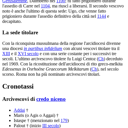
Gerusalemme
, Daimberto nel
1100
; fu fatto prigioniero durante
l'assedio di Carre nel
1104
, ma riuscì a liberarsi. Il secondo vescovo
noto è anche l'ultimo di questa sede: Ugo, che venne fatto
prigioniero durante l'assedio definitivo della città nel
1144
e
decapitato.
La sede titolare
Con la riconquista mussulmana della regione l'arcidiocesi divenne
una diocesi
in partibus infidelium
con alcuni vescovi titolare tra il
XIII
e il
XVI secolo
e con una serie costante per i successivi tre
secoli. L'ultimo arcivescovo titolere fu Luigi Centoz (
Ch
) deceduto
nel 1969. Con la ricostituzione dell'arcidiocesi di rito greco-melkita
Edessenus in Osrhoëne Graecorum Melkitarum
(
Ch
), nel secolo
scorso. Roma non ha più nominato arcivescovi titolari.
Cronotassi
Arcivescovi di
credo niceno
Addai
†
Maris (o Agis o Aggai) †
Istaspe † (menzionato nel
179
)
Palout † (inizio
III secolo
)