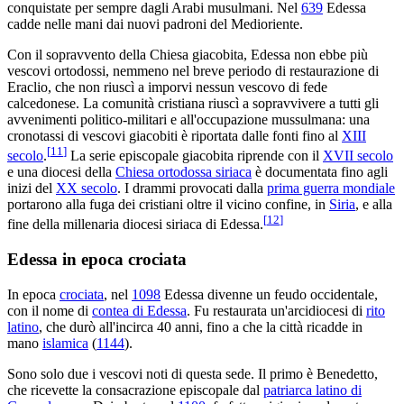
conquistate per sempre dagli Arabi musulmani. Nel
639
Edessa
cadde nelle mani dai nuovi padroni del Medioriente.
Con il sopravvento della Chiesa giacobita, Edessa non ebbe più
vescovi ortodossi, nemmeno nel breve periodo di restaurazione di
Eraclio, che non riuscì a imporvi nessun vescovo di fede
calcedonese. La comunità cristiana riuscì a sopravvivere a tutti gli
avvenimenti politico-militari e all'occupazione mussulmana: una
cronotassi di vescovi giacobiti è riportata dalle fonti fino al
XIII
[
11
]
secolo
.
La serie episcopale giacobita riprende con il
XVII secolo
e una diocesi della
Chiesa ortodossa siriaca
è documentata fino agli
inizi del
XX secolo
. I drammi provocati dalla
prima guerra mondiale
portarono alla fuga dei cristiani oltre il vicino confine, in
Siria
, e alla
[
12
]
fine della millenaria diocesi siriaca di Edessa.
Edessa in epoca crociata
In epoca
crociata
, nel
1098
Edessa divenne un feudo occidentale,
con il nome di
contea di Edessa
. Fu restaurata un'arcidiocesi di
rito
latino
, che durò all'incirca 40 anni, fino a che la città ricadde in
mano
islamica
(
1144
).
Sono solo due i vescovi noti di questa sede. Il primo è Benedetto,
che ricevette la consacrazione episcopale dal
patriarca latino di