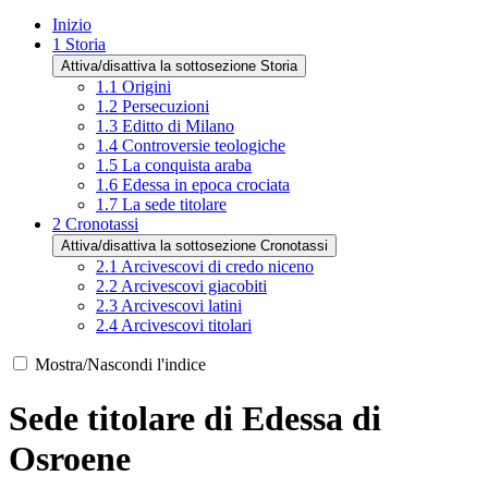
Inizio
1
Storia
Attiva/disattiva la sottosezione Storia
1.1
Origini
1.2
Persecuzioni
1.3
Editto di Milano
1.4
Controversie teologiche
1.5
La conquista araba
1.6
Edessa in epoca crociata
1.7
La sede titolare
2
Cronotassi
Attiva/disattiva la sottosezione Cronotassi
2.1
Arcivescovi di credo niceno
2.2
Arcivescovi giacobiti
2.3
Arcivescovi latini
2.4
Arcivescovi titolari
Mostra/Nascondi l'indice
Sede titolare di Edessa di
Osroene