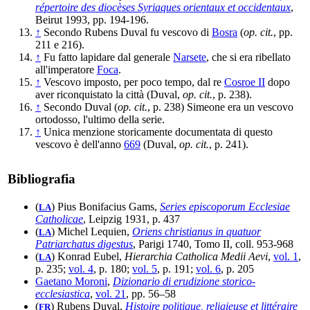
répertoire des diocèses Syriaques orientaux et occidentaux
,
Beirut 1993, pp. 194-196.
↑
Secondo Rubens Duval fu vescovo di
Bosra
(
op. cit.
, pp.
211 e 216).
↑
Fu fatto lapidare dal generale
Narsete
, che si era ribellato
all'imperatore
Foca
.
↑
Vescovo imposto, per poco tempo, dal re
Cosroe II
dopo
aver riconquistato la città (Duval,
op. cit.
, p. 238).
↑
Secondo Duval (
op. cit.
, p. 238) Simeone era un vescovo
ortodosso, l'ultimo della serie.
↑
Unica menzione storicamente documentata di questo
vescovo è dell'anno
669
(Duval,
op. cit.
, p. 241).
Bibliografia
(
) Pius Bonifacius Gams,
Series episcoporum Ecclesiae
LA
Catholicae
, Leipzig 1931, p. 437
(
) Michel Lequien,
Oriens christianus in quatuor
LA
Patriarchatus digestus
, Parigi 1740, Tomo II, coll. 953-968
(
) Konrad Eubel,
Hierarchia Catholica Medii Aevi
,
vol. 1
,
LA
p. 235;
vol. 4
, p. 180;
vol. 5
, p. 191;
vol. 6
, p. 205
Gaetano Moroni
,
Dizionario di erudizione storico-
ecclesiastica
,
vol. 21
, pp. 56–58
(
) Rubens Duval,
Histoire politique, religieuse et littéraire
FR