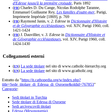
d'Edesse jusqu'à la première croisade
, Paris 1892
(
) Charles D. Du Cange, Nicolas Rodolphe Taranne,
FR
Emmanuel Guillaume Rey,
Les familles d'outre-mer
, Parigi,
Imprimerie Impériale [1869], p. 769
(
) Raymond Janin, v.
2. Edesse
in
Dictionnaire d'Histoire
FR
et de Géographie ecclésiastiques
, vol. XIV, Parigi 1960, coll.
1421-1424
(
) J. Dauvillier, v.
3. Edesse
in
Dictionnaire d'Histoire et
FR
de Géographie ecclésiastiques
, vol. XIV, Parigi 1960, coll.
1424-1430
Collegamenti esterni
(
)
La sede titolare
nel sito di www.catholic-hierarchy.org
EN
(
)
La sede titolare
nel sito di www.gcatholic.org
EN
Estratto da "
https://it.cathopedia.org/w/index.php?
title=Sede_titolare_di_Edessa_di_Osroene&oldid=767853
"
Categorie
:
Sedi titolari in Turchia
Sede titolare di Edessa di Osroene
Sedi arcivescovili titolari
Edessa (Mesopotamia)