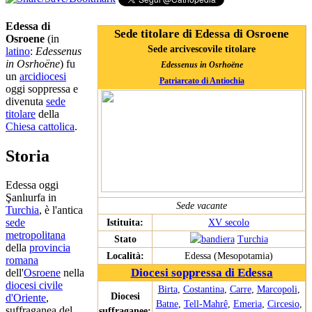
Edessa di
Sede titolare di Edessa di Osroene
Osroene
(in
Sede arcivescovile titolare
latino
:
Edessenus
in Osrhoëne
) fu
Edessenus in Osrhoëne
un
arcidiocesi
Patriarcato di Antiochia
oggi soppressa e
divenuta
sede
titolare
della
Chiesa cattolica
.
Storia
Edessa oggi
Şanlıurfa in
Sede vacante
Turchia
, è l'antica
Istituita:
XV secolo
sede
metropolitana
Stato
Turchia
della
provincia
Località:
Edessa (Mesopotamia)
romana
Diocesi soppressa di Edessa
dell'
Osroene
nella
diocesi civile
Birta
,
Costantina
,
Carre
,
Marcopoli
,
Diocesi
d'Oriente
,
Batne
,
Tell-Mahrê
,
Emeria
,
Circesio
,
suffraganea del
suffraganee: