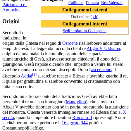
Callinico
,
Dausara
,
Nea Valenzia
.
Patriarcato di
Collegamenti esterni
Antiochia
.
Dati online (
ch
)
Origini
Collegamenti interni
Sedi titolari in Cathopedia
Secondo la
tradizione, le
origini della Chiesa nel regno di
Osroene
risalirebbero addirittura ai
tempi di Gesù. La leggenda racconta che il re
Abgar V Ukhama
,
colpito da una malattia incurabile, saputo delle capacità
taumaturgiche di Gesù, gli avesse scritto chiedergli il dono della
guarigione. Gesù rispose dicendo che, impedito a venire lui stesso,
avrebbe mandato uno dei suoi discepoli. Dopo l'
ascensione
, il
[
1
]
discepolo
Addai
si sarebbe recato a Edessa e avrebbe guarito il re,
il quale per gratitudine si sarebbe convertito al cristianesimo con
tutta la sua corte.
Secondo un altro racconto della tradizione, Gesù avrebbe fatto
pervenire al re una sua immagine (
Mandylion
), che l'inviato di
Abgar V avrebbe riportato con sé in patria, procurando la guarigione
del monarca. Questa venerata immagine rimase ad Edessa fino al
X
secolo
, quando l'imperatore bizantino
Romano II
riprese agli Arabi
la città per un breve periodo e il
16 agosto
944
portò a
Costantinopoli l'effige.