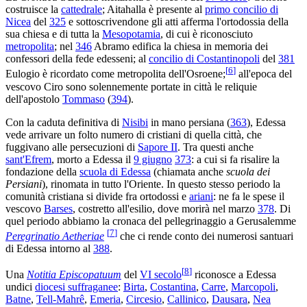
costruisce la
cattedrale
; Aitahalla è presente al
primo concilio di
Nicea
del
325
e sottoscrivendone gli atti afferma l'ortodossia della
sua chiesa e di tutta la
Mesopotamia
, di cui è riconosciuto
metropolita
; nel
346
Abramo edifica la chiesa in memoria dei
confessori della fede edesseni; al
concilio di Costantinopoli
del
381
[
6
]
Eulogio è ricordato come metropolita dell'Osroene;
all'epoca del
vescovo Ciro sono solennemente portate in città le reliquie
dell'apostolo
Tommaso
(
394
).
Con la caduta definitiva di
Nisibi
in mano persiana (
363
), Edessa
vede arrivare un folto numero di cristiani di quella città, che
fuggivano alle persecuzioni di
Sapore II
. Tra questi anche
sant'Efrem
, morto a Edessa il
9 giugno
373
: a cui si fa risalire la
fondazione della
scuola di Edessa
(chiamata anche
scuola dei
Persiani
), rinomata in tutto l'Oriente. In questo stesso periodo la
comunità cristiana si divide fra ortodossi e
ariani
: ne fa le spese il
vescovo
Barses
, costretto all'esilio, dove morirà nel marzo
378
. Di
quel periodo abbiamo la cronaca del pellegrinaggio a Gerusalemme
[
7
]
Peregrinatio Aetheriae
che ci rende conto dei numerosi santuari
di Edessa intorno al
388
.
[
8
]
Una
Notitia Episcopatuum
del
VI secolo
riconosce a Edessa
undici
diocesi suffraganee
:
Birta
,
Costantina
,
Carre
,
Marcopoli
,
Batne
,
Tell-Mahrê
,
Emeria
,
Circesio
,
Callinico
,
Dausara
,
Nea