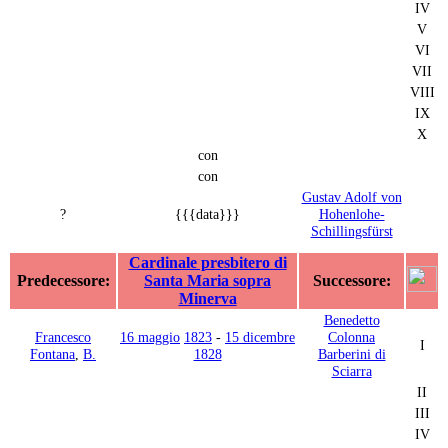
IV
V
VI
VII
VIII
IX
X
con
con
Gustav Adolf von
?
{{{data}}}
Hohenlohe-
Schillingsfürst
Cardinale presbitero di
Predecessore:
Santa Maria sopra
Successore:
Minerva
Benedetto
Francesco
16 maggio
1823
-
15 dicembre
Colonna
I
Fontana
,
B.
1828
Barberini di
Sciarra
II
III
IV