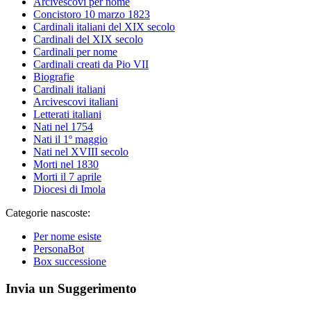
Arcivescovi per nome
Concistoro 10 marzo 1823
Cardinali italiani del XIX secolo
Cardinali del XIX secolo
Cardinali per nome
Cardinali creati da Pio VII
Biografie
Cardinali italiani
Arcivescovi italiani
Letterati italiani
Nati nel 1754
Nati il 1º maggio
Nati nel XVIII secolo
Morti nel 1830
Morti il 7 aprile
Diocesi di Imola
Categorie nascoste:
Per nome esiste
PersonaBot
Box successione
Invia un Suggerimento