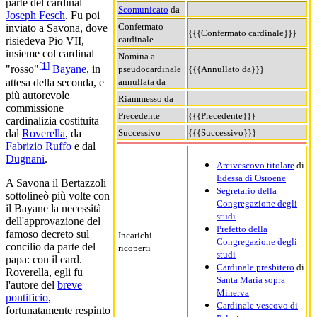
parte del cardinal
Scomunicato
da
Joseph Fesch
. Fu poi
Confermato
inviato a Savona, dove
{{{Confermato cardinale}}}
cardinale
risiedeva Pio VII,
insieme col cardinal
Nomina a
[
1
]
"rosso"
Bayane
, in
pseudocardinale
{{{Annullato da}}}
attesa della seconda, e
annullata da
più autorevole
Riammesso da
commissione
Precedente
{{{Precedente}}}
cardinalizia costituita
dal
Roverella
, da
Successivo
{{{Successivo}}}
Fabrizio Ruffo
e dal
Dugnani
.
Arcivescovo titolare
di
Edessa di Osroene
A Savona il Bertazzoli
Segretario della
sottolineò più volte con
Congregazione degli
il Bayane la necessità
studi
dell'approvazione del
Prefetto della
famoso decreto sul
Incarichi
Congregazione degli
concilio da parte del
ricoperti
studi
papa: con il card.
Cardinale presbitero
di
Roverella, egli fu
Santa Maria sopra
l'autore del
breve
Minerva
pontificio
,
Cardinale vescovo di
fortunatamente respinto