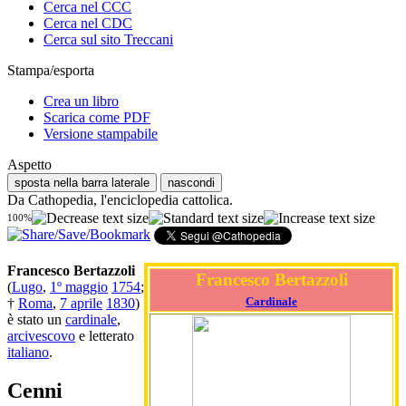
Cerca nel CCC
Cerca nel CDC
Cerca sul sito Treccani
Stampa/esporta
Crea un libro
Scarica come PDF
Versione stampabile
Aspetto
sposta nella barra laterale
nascondi
Da Cathopedia, l'enciclopedia cattolica.
100%
Francesco Bertazzoli
Francesco Bertazzoli
(
Lugo
,
1º maggio
1754
;
Cardinale
†
Roma
,
7 aprile
1830
)
è stato un
cardinale
,
arcivescovo
e letterato
italiano
.
Cenni