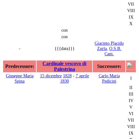
VII
VIII
IX
X
con
con
Giacinto Placido
-
{{{data}}}
Zurla
,
O.S.B.
Cam.
Cardinale vescovo di
Predecessore:
Successore:
Palestrina
Giuseppe Maria
15 dicembre
1828
-
7 aprile
Carlo Maria
I
Spina
1830
Pedicini
II
III
IV
V
VI
VII
VIII
IX