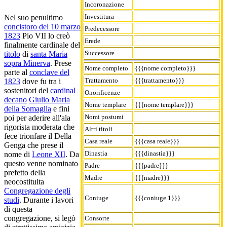
Incoronazione
Investitura
Nel suo penultimo
concistoro del 10 marzo
Predecessore
1823
Pio VII lo creò
Erede
finalmente cardinale del
Successore
titolo
di
santa Maria
sopra Minerva
. Prese
Nome completo
{{{nome completo}}}
parte al
conclave del
Trattamento
{{{trattamento}}}
1823
dove fu tra i
sostenitori del
cardinal
Onorificenze
decano
Giulio Maria
Nome templare
{{{nome templare}}}
della Somaglia
e fini
Nomi postumi
poi per aderire all'ala
rigorista moderata che
Altri titoli
fece trionfare il Della
Casa reale
{{{casa reale}}}
Genga che prese il
Dinastia
{{{dinastia}}}
nome di
Leone XII
. Da
questo venne nominato
Padre
{{{padre}}}
prefetto della
Madre
{{{madre}}}
neocostituita
Congregazione degli
Coniuge
{{{coniuge 1}}}
studi
. Durante i lavori
di questa
congregazione, si legò
Consorte