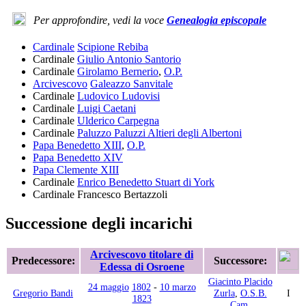
Per approfondire, vedi la voce
Genealogia episcopale
Cardinale
Scipione Rebiba
Cardinale
Giulio Antonio Santorio
Cardinale
Girolamo Bernerio
,
O.P.
Arcivescovo
Galeazzo Sanvitale
Cardinale
Ludovico Ludovisi
Cardinale
Luigi Caetani
Cardinale
Ulderico Carpegna
Cardinale
Paluzzo Paluzzi Altieri degli Albertoni
Papa Benedetto XIII
,
O.P.
Papa Benedetto XIV
Papa Clemente XIII
Cardinale
Enrico Benedetto Stuart di York
Cardinale
Francesco Bertazzoli
Successione degli incarichi
Arcivescovo titolare di
Predecessore:
Successore:
Edessa di Osroene
Giacinto Placido
24 maggio
1802
-
10 marzo
Gregorio Bandi
Zurla
,
O.S.B.
I
1823
Cam.