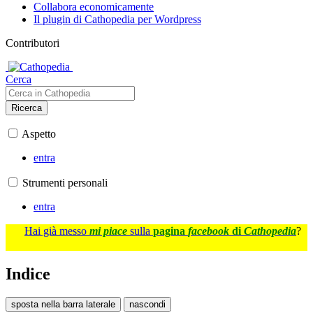
Collabora economicamente
Il plugin di Cathopedia per Wordpress
Contributori
Cerca
Ricerca
Aspetto
entra
Strumenti personali
entra
Hai già messo
mi piace
sulla
pagina
facebook
di
Cathopedia
?
Indice
sposta nella barra laterale
nascondi