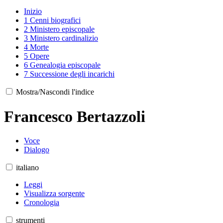
Inizio
1
Cenni biografici
2
Ministero episcopale
3
Ministero cardinalizio
4
Morte
5
Opere
6
Genealogia episcopale
7
Successione degli incarichi
Mostra/Nascondi l'indice
Francesco Bertazzoli
Voce
Dialogo
italiano
Leggi
Visualizza sorgente
Cronologia
strumenti