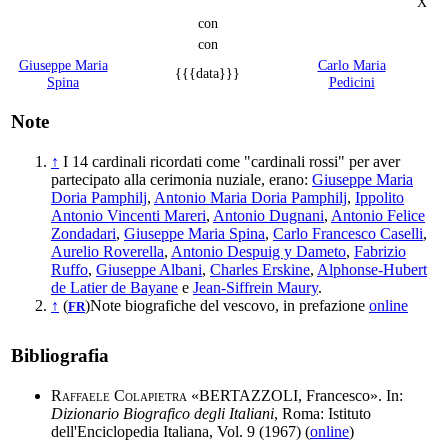
X
con
con
Giuseppe Maria
Carlo Maria
{{{data}}}
Spina
Pedicini
Note
↑
I 14 cardinali ricordati come "cardinali rossi" per aver
partecipato alla cerimonia nuziale, erano:
Giuseppe Maria
Doria Pamphilj
,
Antonio Maria Doria Pamphilj
,
Ippolito
Antonio Vincenti Mareri
,
Antonio Dugnani
,
Antonio Felice
Zondadari
,
Giuseppe Maria Spina
,
Carlo Francesco Caselli
,
Aurelio Roverella
,
Antonio Despuig y Dameto
,
Fabrizio
Ruffo
,
Giuseppe Albani
,
Charles Erskine
,
Alphonse-Hubert
de Latier de Bayane
e
Jean-Siffrein Maury
.
↑
(
)Note biografiche del vescovo, in prefazione
online
FR
Bibliografia
Raffaele Colapietra
«BERTAZZOLI, Francesco». In:
Dizionario Biografico degli Italiani
, Roma: Istituto
dell'Enciclopedia Italiana, Vol. 9 (1967) (
online
)