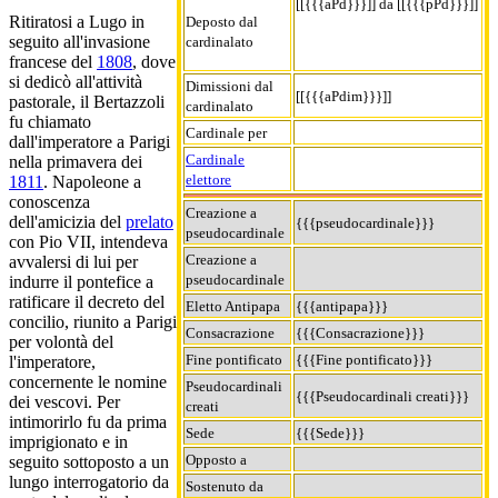
[[{{{aPd}}}]] da [[{{{pPd}}}]]
Ritiratosi a Lugo in
Deposto dal
seguito all'invasione
cardinalato
francese del
1808
, dove
si dedicò all'attività
Dimissioni dal
[[{{{aPdim}}}]]
pastorale, il Bertazzoli
cardinalato
fu chiamato
Cardinale per
dall'imperatore a Parigi
Cardinale
nella primavera dei
elettore
1811
. Napoleone a
conoscenza
Creazione a
dell'amicizia del
prelato
{{{pseudocardinale}}}
pseudocardinale
con Pio VII, intendeva
Creazione a
avvalersi di lui per
pseudocardinale
indurre il pontefice a
ratificare il decreto del
Eletto Antipapa
{{{antipapa}}}
concilio, riunito a Parigi
Consacrazione
{{{Consacrazione}}}
per volontà del
Fine pontificato
{{{Fine pontificato}}}
l'imperatore,
concernente le nomine
Pseudocardinali
{{{Pseudocardinali creati}}}
dei vescovi. Per
creati
intimorirlo fu da prima
Sede
{{{Sede}}}
imprigionato e in
Opposto a
seguito sottoposto a un
lungo interrogatorio da
Sostenuto da