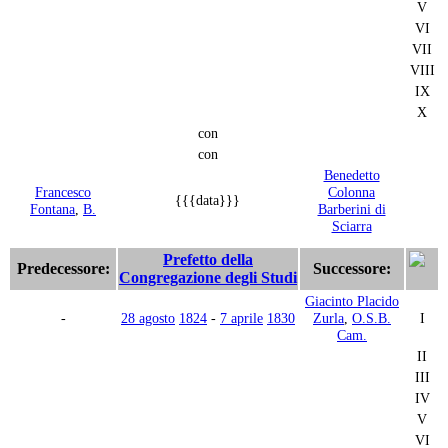
V
VI
VII
VIII
IX
X
con
con
Benedetto
Francesco
Colonna
{{{data}}}
Fontana
,
B.
Barberini di
Sciarra
Prefetto della
Predecessore:
Successore:
Congregazione degli Studi
Giacinto Placido
-
28 agosto
1824
-
7 aprile
1830
Zurla
,
O.S.B.
I
Cam.
II
III
IV
V
VI