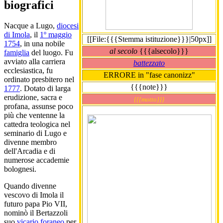
biografici
Nacque a Lugo,
diocesi
di Imola
, il
1º maggio
[[File:{{{Stemma istituzione}}}|50px]]
1754
, in una nobile
al secolo
{{{alsecolo}}}
famiglia
del luogo. Fu
avviato alla carriera
battezzato
ecclesiastica, fu
ERRORE in "fase canonizz"
ordinato presbitero nel
{{{note}}}
1777
. Dotato di larga
erudizione, sacra e
{{{motto}}}
profana, assunse poco
più che ventenne la
cattedra teologica nel
seminario di Lugo e
divenne membro
dell'Arcadia e di
numerose accademie
bolognesi.
Quando divenne
vescovo di Imola il
futuro papa Pio VII,
nominò il Bertazzoli
suo
vicario foraneo
per