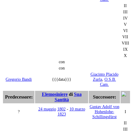
II
III
IV
V
VI
VII
VIII
IX
X
con
con
Giacinto Placido
Gregorio Bandi
{{{data}}}
Zurla
,
O.S.B.
Cam.
Elemosiniere
di
Sua
Predecessore:
Successore:
Santità
Gustav Adolf von
24 maggio
1802
-
10 marzo
?
Hohenlohe-
I
1823
Schillingsfürst
II
III