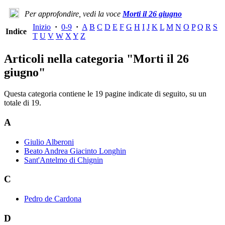
Per approfondire, vedi la voce
Morti il 26 giugno
Inizio
·
0-9
·
A
B
C
D
E
F
G
H
I
J
K
L
M
N
O
P
Q
R
S
Indice
T
U
V
W
X
Y
Z
Articoli nella categoria "Morti il 26
giugno"
Questa categoria contiene le 19 pagine indicate di seguito, su un
totale di 19.
A
Giulio Alberoni
Beato Andrea Giacinto Longhin
Sant'Antelmo di Chignin
C
Pedro de Cardona
D