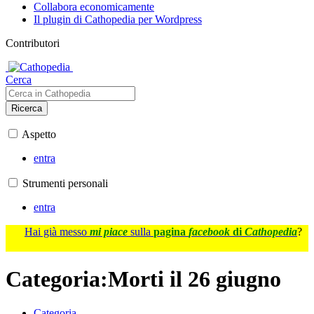
Collabora economicamente
Il plugin di Cathopedia per Wordpress
Contributori
Cerca
Ricerca
Aspetto
entra
Strumenti personali
entra
Hai già messo
mi piace
sulla
pagina
facebook
di
Cathopedia
?
Categoria
:
Morti il 26 giugno
Categoria