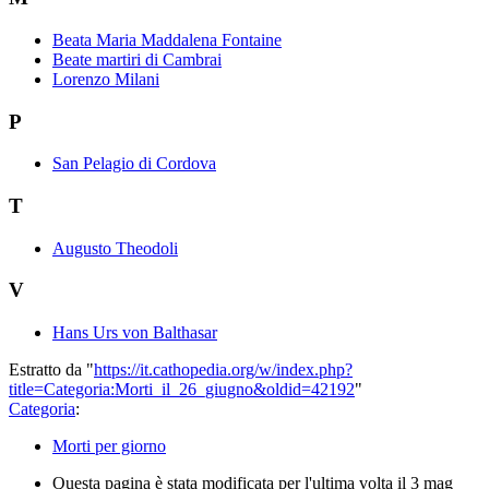
Beata Maria Maddalena Fontaine
Beate martiri di Cambrai
Lorenzo Milani
P
San Pelagio di Cordova
T
Augusto Theodoli
V
Hans Urs von Balthasar
Estratto da "
https://it.cathopedia.org/w/index.php?
title=Categoria:Morti_il_26_giugno&oldid=42192
"
Categoria
:
Morti per giorno
Questa pagina è stata modificata per l'ultima volta il 3 mag