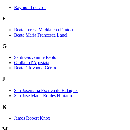
Raymond de Got
F
Beata Teresa Maddalena Fantou
Beata Maria Francesca Lanel
G
Santi Giovanni e Paolo
Giuliano l'Apostata
Beata Giovanna Gérard
J
San Josemaría Escrivá de Balaguer
San José María Robles Hurtado
K
James Robert Knox
M