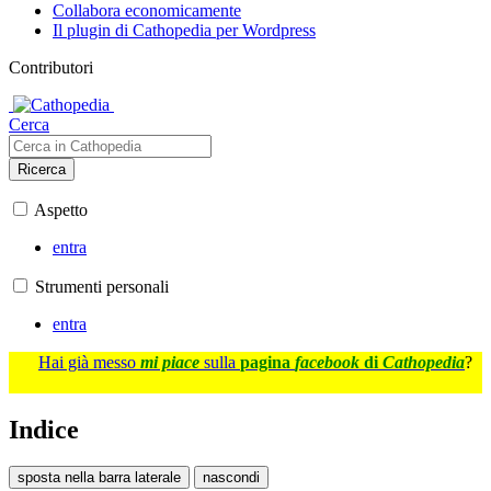
Collabora economicamente
Il plugin di Cathopedia per Wordpress
Contributori
Cerca
Ricerca
Aspetto
entra
Strumenti personali
entra
Hai già messo
mi piace
sulla
pagina
facebook
di
Cathopedia
?
Indice
sposta nella barra laterale
nascondi