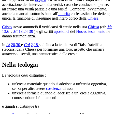
accettazione dell'interezza della verità, cosa che conduce, di per sé,
all'errore: una verità parziale è una falsità. Comporta, ovviamente,
anche la mancata sottomissione all'
autorità
ecclesiastica che detiene,
unica, la funzione di insegnare nell'intero corpo della
Chiesa
.
Cristo
stesso annunciò il verificarsi di eresie nella sua
Chiesa
(cfr.
Mt
13,6
;
Mt
13,24-39
) e gli scritti
apostolici
del
Nuovo testamento
ne
danno testimonianza.
In
At
20,30
e
Col
2,18
si delinea la tendenza di "falsi fratelli" a
staccarsi dalla Chiesa per formarne una loro, aspetto che rimarrà
attraverso i secoli, una caratteristica delle eresie.
Nella teologia
La teologia oggi distingue :
un'eresia materiale quando si aderisce a un'eresia oggettiva,
senza per altro avere
coscienza
di essa
un'eresia formale quando di aderisce a un' eresia oggettiva,
conoscendone i fondamenti
e quindi si distingue tra