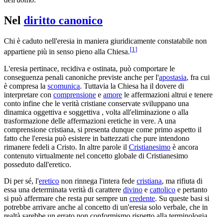
Nel
diritto canonico
Chi è caduto nell'eresia in maniera giuridicamente constatabile non
[
1
]
appartiene più in senso pieno alla Chiesa.
L'eresia pertinace, recidiva e ostinata, può comportare le
conseguenza penali canoniche previste anche per l'
apostasia
, fra cui
è compresa la
scomunica
. Tuttavia la Chiesa ha il dovere di
interpretare con
comprensione
e
amore
le affermazioni altrui e tenere
conto infine che le verità cristiane conservate sviluppano una
dinamica oggettiva e soggettiva , volta all'eliminazione o alla
trasformazione delle affermazioni eretiche in vere. A una
comprensione cristiana, si presenta dunque come primo aspetto il
fatto che l'eresia può esistere in battezzati che pure intendono
rimanere fedeli a Cristo. In altre parole il
Cristianesimo
è ancora
contenuto virtualmente nel concetto globale di Cristianesimo
posseduto dall'eretico.
Di per sé, l'
eretico
non rinnega l'intera fede
cristiana
, ma rifiuta di
essa una determinata verità di carattere
divino
e
cattolico
e pertanto
si può affermare che resta pur sempre un
credente
. Su queste basi si
potrebbe arrivare anche al concetto di un'eresia solo verbale, che in
realtà sarebbe un errato non conformismo rispetto alla terminologia