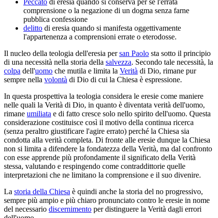
Peccato
di eresia quando si conserva per sé l'errata
comprensione o la negazione di un dogma senza farne
pubblica confessione
delitto
di eresia quando si manifesta oggettivamente
l'appartenenza a comprensioni errate o eterodosse.
Il nucleo della teologia dell'eresia per
san Paolo
sta sotto il principio
di una necessità nella storia della
salvezza
. Secondo tale necessità, la
colpa
dell'
uomo
che mutila e limita la
Verità
di Dio, rimane pur
sempre nella
volontà
di Dio di cui la Chiesa è espressione.
In questa prospettiva la teologia considera le eresie come maniere
nelle quali la Verità di Dio, in quanto è diventata verità dell'uomo,
rimane
umiliata
e di fatto cresce solo nello spirito dell'uomo. Questa
considerazione costituisce così il motivo della continua ricerca
(senza peraltro giustificare l'agire errato) perché la Chiesa sia
condotta alla verità completa. Di fronte alle eresie dunque la Chiesa
non si limita a difendere la fondatezza della Verità, ma dal confronto
con esse apprende più profondamente il significato della Verità
stessa, valutando e respingendo come contraddittorie quelle
interpretazioni che ne limitano la comprensione e il suo divenire.
La
storia della Chiesa
è quindi anche la storia del no progressivo,
sempre più ampio e più chiaro pronunciato contro le eresie in nome
del necessario
discernimento
per distinguere la Verità dagli errori
dell'uomo.