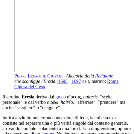
Pierre Legros il Giovane
,
Allegoria della
Religione
che sconfigge l'Eresia
(
1695
-
1697
ca.), marmo;
Roma
,
Chiesa del Gesù
Il termine
Eresia
deriva dal
greco
αἵρεσις
,
haíresis
, "scelta
personale", e dal verbo
αἱρέω
,
hairéo
, "afferrare", "prendere" ma
anche "scegliere" o "eleggere".
Indica anzitutto una errata concezione di fede, la cui essenza
consiste nel separare una o più verità singole dal contesto generale,
arrivando con tale isolamento a una loro falsa comprensione, oppure
alla negazione di un
dogma
. Ne deriva la mancata comprensione e/o