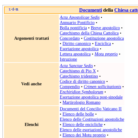
v
d
m
Documenti
della
Chiesa catt
•
•
Acta Apostolicae Sedis
•
Annuario Pontificio
•
Bolla pontificia
•
Breve apostolico
•
Catechismo della Chiesa Cattolica
•
Argomenti trattati
Concordato
•
Costituzione apostolica
•
Diritto canonico
•
Enciclica
•
Esortazione apostolica
•
Lettera apostolica
•
Motu proprio
•
Istruzione
Acta Sanctae Sedis
•
Catechismo di Pio X
•
Catechismo tridentino
•
Codice di diritto canonico
•
Vedi anche
Compendio
•
Crimen sollicitationis
•
Enchiridion Symbolorum
•
Esortazione apostolica post-sinodale
•
Martirologio Romano
Documenti del Concilio Vaticano II
•
Elenco delle bolle
•
Elenco delle Costituzioni apostoliche
Elenchi
•
Elenco delle encicliche
•
Elenco delle esortazioni apostoliche
•
Elenco dei Motu proprio
•