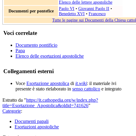
Elenco delle lettere apostoliche
Paolo VI
•
Giovanni Paolo II
•
Documenti per pontefice
Benedetto XVI
•
Francesco
Tutte le pagine sui Documenti della Chiesa catto
Voci correlate
Documento pontificio
Papa
Elenco delle esortazioni apostoliche
Collegamenti esterni
Voce
Esortazione apostolica
di
it.wiki
: il materiale ivi
presente è stato rielaborato in
senso cattolico
e integrato
Estratto da "
https://it.cathopedia.org/w/index.php?
title=Esortazione_Apostolica&oldid=741626
"
Categorie
:
Documenti papali
Esortazioni apostoliche