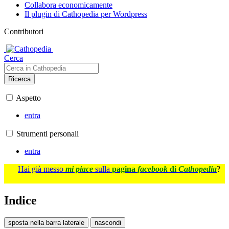
Collabora economicamente
Il plugin di Cathopedia per Wordpress
Contributori
Cerca
Ricerca
Aspetto
entra
Strumenti personali
entra
Hai già messo
mi piace
sulla
pagina
facebook
di
Cathopedia
?
Indice
sposta nella barra laterale
nascondi