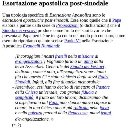
Esortazione apostolica post-sinodale
Una tipologia specifica di
Esortazione Apostolica
sono le
esortazioni apostoliche post-sinodali
. Esse sono quelle che il
Papa
elabora a partire dalla serie di
Proposizioni
(o dichiarazioni) che il
Sinodo dei vescovi
produce come frutto dei suoi lavori e che
presenta al Papa perché ne tenga conto nel modo più consono; come
esempio riportiamo quanto scrisse
Paolo VI
nella Esortazione
Apostolica
Evangelii Nuntiandi
:
[Incoraggiare i nostri
fratelli
nella
missione
di
evangelizzatori
:] Vogliamo farlo a un
anno
dalla
terza Assemblea Generale del
Sinodo dei Vescovi
-
dedicata, come è noto, all'evangelizzazione - tanto
più che questo Ci è stato richiesto dagli stessi
Padri
Sinodali
. Infatti, alla fine di quella memorabile
Assemblea, essi hanno deciso di rimettere al
Pastore
«
della
Chiesa
universale, con grande
fiducia
e
semplicità
, il frutto del loro lavoro, dichiarando che
si aspettavano dal
Papa
uno slancio nuovo capace di
creare, in una Chiesa ancor più
radicata
nella
forza
e nella
potenza
perenni della
Pentecoste
, nuovi
tempi
»
d'evangelizzazione.
(n. 2)