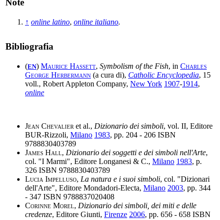
Note
↑
online latino
,
online italiano
.
Bibliografia
(
)
Maurice Hassett
,
Symbolism of the Fish
, in
Charles
EN
George Herbermann
(a cura di),
Catholic Encyclopedia
, 15
voll., Robert Appleton Company,
New York
1907
-
1914
,
online
Jean Chevalier
et al.,
Dizionario dei simboli
, vol. II, Editore
BUR-Rizzoli,
Milano
1983
, pp. 204 - 206 ISBN
9788830403789
James Hall
,
Dizionario dei soggetti e dei simboli nell'Arte
,
col. "I Marmi", Editore Longanesi & C.,
Milano
1983
, p.
326 ISBN 9788830403789
Lucia Impelluso
,
La natura e i suoi simboli
, col. "Dizionari
dell'Arte", Editore Mondadori-Electa,
Milano
2003
, pp. 344
- 347 ISBN 9788837020408
Corinne Morel
,
Dizionario dei simboli, dei miti e delle
credenze
, Editore Giunti,
Firenze
2006
, pp. 656 - 658 ISBN