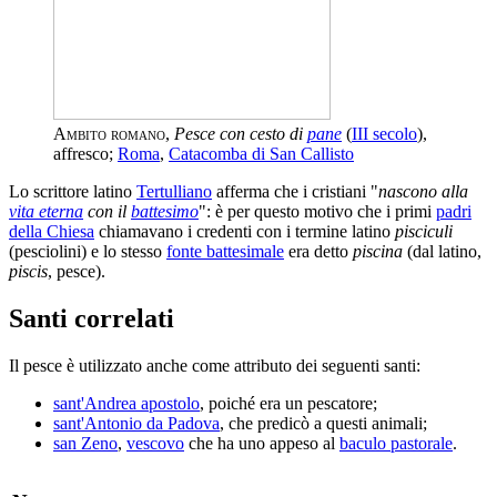
Ambito romano
,
Pesce con cesto di
pane
(
III secolo
),
affresco;
Roma
,
Catacomba di San Callisto
Lo scrittore latino
Tertulliano
afferma che i cristiani "
nascono alla
vita eterna
con il
battesimo
": è per questo motivo che i primi
padri
della Chiesa
chiamavano i credenti con i termine latino
pisciculi
(pesciolini) e lo stesso
fonte battesimale
era detto
piscina
(dal latino,
piscis
, pesce).
Santi correlati
Il pesce è utilizzato anche come attributo dei seguenti santi:
sant'Andrea apostolo
, poiché era un pescatore;
sant'Antonio da Padova
, che predicò a questi animali;
san Zeno
,
vescovo
che ha uno appeso al
baculo pastorale
.