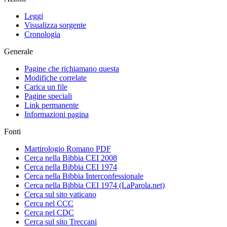
Leggi
Visualizza sorgente
Cronologia
Generale
Pagine che richiamano questa
Modifiche correlate
Carica un file
Pagine speciali
Link permanente
Informazioni pagina
Fonti
Martirologio Romano PDF
Cerca nella Bibbia CEI 2008
Cerca nella Bibbia CEI 1974
Cerca nella Bibbia Interconfessionale
Cerca nella Bibbia CEI 1974 (LaParola.net)
Cerca sul sito vaticano
Cerca nel CCC
Cerca nel CDC
Cerca sul sito Treccani