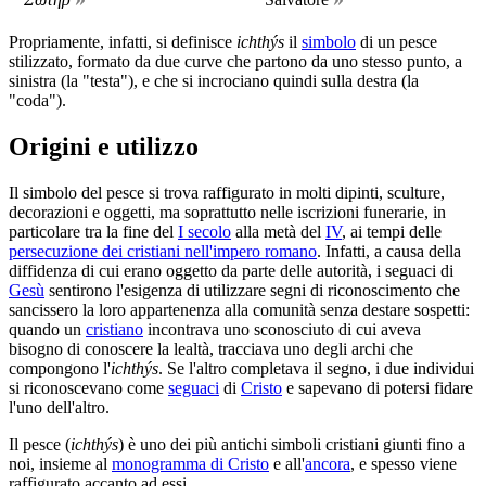
Propriamente, infatti, si definisce
ichthýs
il
simbolo
di un pesce
stilizzato, formato da due curve che partono da uno stesso punto, a
sinistra (la "testa"), e che si incrociano quindi sulla destra (la
"coda").
Origini e utilizzo
Il simbolo del pesce si trova raffigurato in molti dipinti, sculture,
decorazioni e oggetti, ma soprattutto nelle iscrizioni funerarie, in
particolare tra la fine del
I secolo
alla metà del
IV
, ai tempi delle
persecuzione dei cristiani nell'impero romano
. Infatti, a causa della
diffidenza di cui erano oggetto da parte delle autorità, i seguaci di
Gesù
sentirono l'esigenza di utilizzare segni di riconoscimento che
sancissero la loro appartenenza alla comunità senza destare sospetti:
quando un
cristiano
incontrava uno sconosciuto di cui aveva
bisogno di conoscere la lealtà, tracciava uno degli archi che
compongono l'
ichthýs
. Se l'altro completava il segno, i due individui
si riconoscevano come
seguaci
di
Cristo
e sapevano di potersi fidare
l'uno dell'altro.
Il pesce (
ichthýs
) è uno dei più antichi simboli cristiani giunti fino a
noi, insieme al
monogramma di Cristo
e all'
ancora
, e spesso viene
raffigurato accanto ad essi.