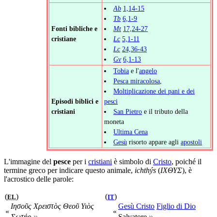
Ab
1,14-15
Tb
6,1-9
Fonti bibliche e
Mt
17,24-27
cristiane
Lc
5,1-11
Lc
24,36-43
Gv
6,1-13
Tobia
e l'
angelo
Pesca miracolosa
,
Moltiplicazione dei pani e dei
Episodi biblici e
pesci
cristiani
San Pietro
e il tributo della
moneta
Ultima Cena
Gesù
risorto appare agli
apostoli
L'immagine del
pesce
per i
cristiani
è simbolo di
Cristo
, poiché il
termine greco per indicare questo animale,
ichthýs
(
ΙΧΘΥΣ
), è
l'acrostico delle parole:
(
)
(
)
EL
IT
Ιησοῦς Χρειστὸς Θεoῦ Υιὸς
Gesù Cristo
Figlio di Dio
«
«
»
»
Σωτήρ
Salvatore