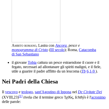
Ambito romano
, Lastra con
Ancora
, pesce e
monogramma di Cristo
(
III secolo
); Roma,
Catacomba
di San Sebastiano
il giovane
Tobia
cattura un pesce estraendone il cuore e il
fegato, necessari ad allontanare gli spiriti maligni, e il fiele,
utile a guarire il padre afflitto da un leucoma (
Tb
6,1-9
).
Nei Padri della Chiesa
Il
vescovo
e
teologo
,
sant'Agostino di Ippona
nel
De Civitate Dei
[
1
]
(XVIII,23)
rivela che il termine greco
Ἰχϑύς
,
Ichthýs
è l'
acronimo
delle parole: