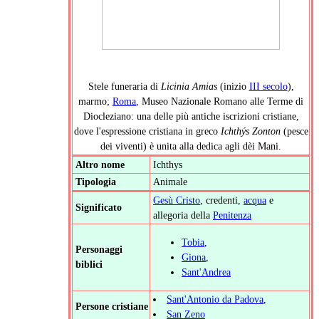
Stele funeraria di
Licinia Amias
(inizio
III secolo
),
marmo;
Roma
, Museo Nazionale Romano alle Terme di
Diocleziano: una delle più antiche iscrizioni cristiane,
dove l'espressione cristiana in greco
Ichthýs Zonton
(pesce
dei viventi) è unita alla dedica agli dèi Mani.
Altro nome
Ichthys
Tipologia
Animale
Gesù Cristo
, credenti,
acqua
e
Significato
allegoria della
Penitenza
Tobia
,
Personaggi
Giona
,
biblici
Sant'Andrea
Sant'Antonio da Padova
,
Persone cristiane
San Zeno