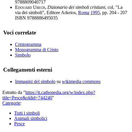
9788809040717
Edouard Urech
,
Dizionario dei simboli cristiani
, col. "La
via dei simboli", Editore Arkeios,
Roma
1995
, pp. 204 - 207
ISBN 9788886495035
Voci correlate
Cristogramma
Monogramma di Cristo
Simbolo
Collegamenti esterni
Immagini del simbolo
su
wikimedia commons
Estratto da "
https://it.cathopedia.org/w/index.php?
title=Pesce&oldid=744240
"
Categorie
:
Tutti i simboli
Animali simbolici
Pesce