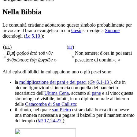
Nella Bibbia
Le comunità cristiane adottarono questo simbolo probabilmente per
rievocare il brano evangelico in cui
Gesù
si rivolge a
Simone
dicendogli (
Lc
5,10
):
(
)
(
)
EL
IT
Dμή φοβού ἀπὸ τοῦ νῦν
Non temere; d'ora in poi sarai
«
«
»
»
ἀνθρώπους ἔσῃ ζωγρῶν
pescatore di uomini».
Altri episodi biblici in cui appaiono uno o più pesci sono:
la
moltiplicazione dei pani e dei pesci
(
Gv
6,1-13
), che in
alcune figurazioni si incrocia con quella del banchetto
eucaristico dell'
Ultima Cena
, accanto al
pane
e al vino: questa
simbologia è visibile, infatti, in un dipinto murale all'interno
delle
Catacomba di San Callisto
;
il tributo, nel quale
san Pietro
estrae dalla bocca di un pesce
una moneta necessaria a pagare il balzello per il mantenimento
del tempio (
Mt
17,24-27
);