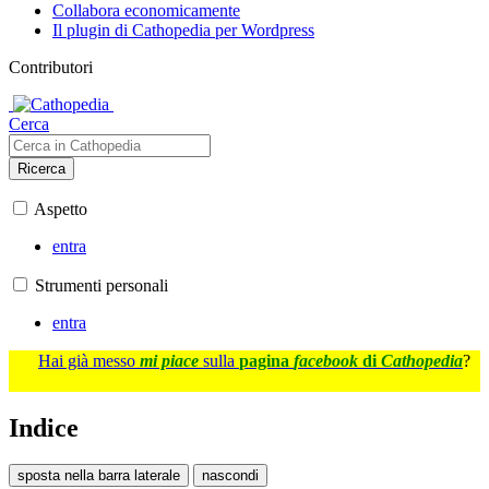
Collabora economicamente
Il plugin di Cathopedia per Wordpress
Contributori
Cerca
Ricerca
Aspetto
entra
Strumenti personali
entra
Hai già messo
mi piace
sulla
pagina
facebook
di
Cathopedia
?
Indice
sposta nella barra laterale
nascondi