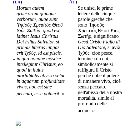
(
)
(
)
LA
IT
Horum autem
Se unisci le prime
graecorum quinque
lettere delle cinque
verborum, quae sunt
parole greche che
'Ι
ησοῦς
Χ
ρειστὸς
Θ
εoῦ
sono
'Ι
ησοῦς
Υ
ιὸς
Σ
ωτήρ, quod est
Χ
ρειστὸς
Θ
εoῦ
Υ
ιὸς
latine:
Iesus Christus
Σ
ωτήρ, e significano
Dei Filius Salvator
, si
Gesù Cristo Figlio di
primas litteras iungas,
Dio Salvatore
, si avrà
erit Ἰχθύς, id est piscis,
Ἰχθύς, cioè pesce,
in quo nomine mystice
termine con cui
«
«
intellegitur Christus, eo
simbolicamente si
quod in huius
raffigura il Cristo
mortalitatis abysso velut
perché ebbe il potere
in aquarum profunditate
di rimanere vivo, cioè
vivus, hoc est sine
senza peccato,
»
nell'abisso della nostra
peccato, esse potuerit.
mortalità, simile al
profondo delle
»
acque.