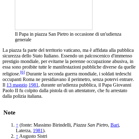
Il Papa in piazza San Pietro in occasione di un'udienza
generale
La piazza fa parte del territorio vaticano, ma è affidata alla pubblica
sicurezza dello Stato Italiano. Essendo un palcoscenico d'immenso
prestigio mondiale, per evitarne la perenne occupazione abusiva, in
essa sono proibite tutte le manifestazioni pubbliche diverse da quelle
[
6
]
religiose.
Durante la seconda guerra mondiale, i soldati tedeschi
occupanti Roma ne presidiavano il perimetro, senza potervi entrare.
Il
13 maggio
1981
, durante un'udienza pubblica, il Papa Giovanni
Paolo II fu colpito dalla pistola di un attentatore, che fu arrestato
dalla polizia italiana.
Note
↑
(fonte: Massimo Birindelli,
Piazza San Pietro
,
Bari
,
Laterza,
1981
).
↑
Augusto Sistri