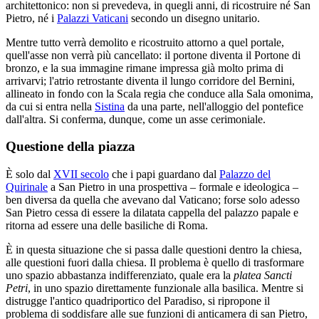
architettonico: non si prevedeva, in quegli anni, di ricostruire né San
Pietro, né i
Palazzi Vaticani
secondo un disegno unitario.
Mentre tutto verrà demolito e ricostruito attorno a quel portale,
quell'asse non verrà più cancellato: il portone diventa il Portone di
bronzo, e la sua immagine rimane impressa già molto prima di
arrivarvi; l'atrio retrostante diventa il lungo corridore del Bernini,
allineato in fondo con la Scala regia che conduce alla Sala omonima,
da cui si entra nella
Sistina
da una parte, nell'alloggio del pontefice
dall'altra. Si conferma, dunque, come un asse cerimoniale.
Questione della piazza
È solo dal
XVII secolo
che i papi guardano dal
Palazzo del
Quirinale
a San Pietro in una prospettiva – formale e ideologica –
ben diversa da quella che avevano dal Vaticano; forse solo adesso
San Pietro cessa di essere la dilatata cappella del palazzo papale e
ritorna ad essere una delle basiliche di Roma.
È in questa situazione che si passa dalle questioni dentro la chiesa,
alle questioni fuori dalla chiesa. Il problema è quello di trasformare
uno spazio abbastanza indifferenziato, quale era la
platea Sancti
Petri
, in uno spazio direttamente funzionale alla basilica. Mentre si
distrugge l'antico quadriportico del Paradiso, si ripropone il
problema di soddisfare alle sue funzioni di anticamera di san Pietro,