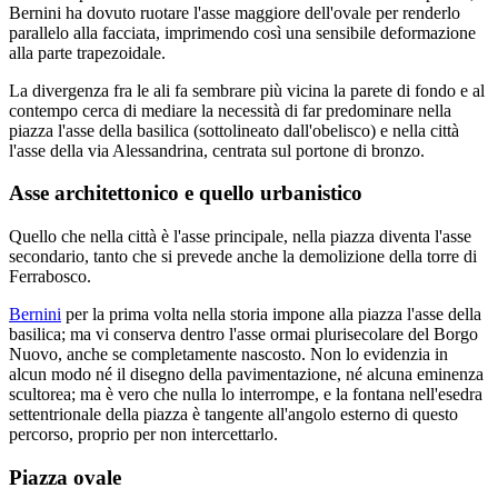
Bernini ha dovuto ruotare l'asse maggiore dell'ovale per renderlo
parallelo alla facciata, imprimendo così una sensibile deformazione
alla parte trapezoidale.
La divergenza fra le ali fa sembrare più vicina la parete di fondo e al
contempo cerca di mediare la necessità di far predominare nella
piazza l'asse della basilica (sottolineato dall'obelisco) e nella città
l'asse della via Alessandrina, centrata sul portone di bronzo.
Asse architettonico e quello urbanistico
Quello che nella città è l'asse principale, nella piazza diventa l'asse
secondario, tanto che si prevede anche la demolizione della torre di
Ferrabosco.
Bernini
per la prima volta nella storia impone alla piazza l'asse della
basilica; ma vi conserva dentro l'asse ormai plurisecolare del Borgo
Nuovo, anche se completamente nascosto. Non lo evidenzia in
alcun modo né il disegno della pavimentazione, né alcuna eminenza
scultorea; ma è vero che nulla lo interrompe, e la fontana nell'esedra
settentrionale della piazza è tangente all'angolo esterno di questo
percorso, proprio per non intercettarlo.
Piazza ovale