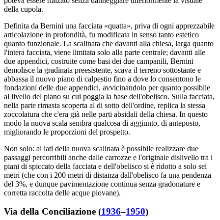
poteva essere rialzato senza danneggiare ulteriormente la visuale
della cupola.
Definita da Bernini una facciata «quatta», priva di ogni apprezzabile
articolazione in profondità, fu modificata in senso tanto estetico
quanto funzionale. La scalinata che davanti alla chiesa, larga quanto
l'intera facciata, viene limitata solo alla parte centrale; davanti alle
due appendici, costruite come basi dei due campanili, Bernini
demolisce la gradinata preesistente, scava il terreno sottostante e
abbassa il nuovo piano di calpestio fino a dove lo consentono le
fondazioni delle due appendici, avvicinandolo per quanto possibile
al livello del piano su cui poggia la base dell'obelisco. Sulla facciata,
nella parte rimasta scoperta al di sotto dell'ordine, replica la stessa
zoccolatura che c'era già nelle parti absidali della chiesa. In questo
modo la nuova scala sembra qualcosa di aggiunto, di anteposto,
migliorando le proporzioni del prospetto.
Non solo: ai lati della nuova scalinata è possibile realizzare due
passaggi percorribili anche dalle carrozze e l'originale dislivello tra i
piani di spiccato della facciata e dell'obelisco si è ridotto a solo sei
metri (che con i 200 metri di distanza dall'obelisco fa una pendenza
del 3%, e dunque pavimentazione continua senza gradonature e
corretta raccolta delle acque piovane).
Via della Conciliazione (
1936
–
1950
)