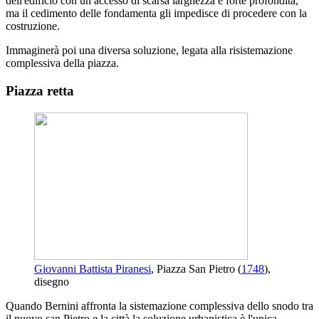
dell'edificio con un accesso di scarsa larghezza e forte profondità,
ma il cedimento delle fondamenta gli impedisce di procedere con la
costruzione.
Immaginerà poi una diversa soluzione, legata alla risistemazione
complessiva della piazza.
Piazza retta
Giovanni Battista Piranesi
, Piazza San Pietro (
1748
),
disegno
Quando Bernini affronta la sistemazione complessiva dello snodo tra
il nuovo san Pietro e la città la soluzione urbanistica è l'unica