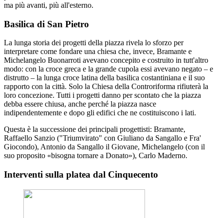
ma più avanti, più all'esterno.
Basilica di San Pietro
La lunga storia dei progetti della piazza rivela lo sforzo per
interpretare come fondare una chiesa che, invece, Bramante e
Michelangelo Buonarroti avevano concepito e costruito in tutt'altro
modo: con la croce greca e la grande cupola essi avevano negato – e
distrutto – la lunga croce latina della basilica costantiniana e il suo
rapporto con la città. Solo la Chiesa della Controriforma rifiuterà la
loro concezione. Tutti i progetti danno per scontato che la piazza
debba essere chiusa, anche perché la piazza nasce
indipendentemente e dopo gli edifici che ne costituiscono i lati.
Questa è la successione dei principali progettisti: Bramante,
Raffaello Sanzio ("Triumvirato" con Giuliano da Sangallo e Fra'
Giocondo), Antonio da Sangallo il Giovane, Michelangelo (con il
suo proposito «bisogna tornare a Donato»), Carlo Maderno.
Interventi sulla platea dal Cinquecento