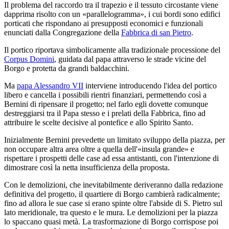
Il problema del raccordo tra il trapezio e il tessuto circostante viene
dapprima risolto con un «parallelogramma», i cui bordi sono edifici
porticati che rispondano ai presupposti economici e funzionali
enunciati dalla Congregazione della
Fabbrica di san Pietro
.
Il portico riportava simbolicamente alla tradizionale processione del
Corpus Domini
, guidata dal papa attraverso le strade vicine del
Borgo e protetta da grandi baldacchini.
Ma
papa Alessandro VII
interviene introducendo l'idea del portico
libero e cancella i possibili rientri finanziari, permettendo così a
Bernini di ripensare il progetto; nel farlo egli dovette comunque
destreggiarsi tra il Papa stesso e i prelati della Fabbrica, fino ad
attribuire le scelte decisive al pontefice e allo Spirito Santo.
Inizialmente Bernini prevedette un limitato sviluppo della piazza, per
non occupare altra area oltre a quella dell'«insula grande» e
rispettare i prospetti delle case ad essa antistanti, con l'intenzione di
dimostrare così la netta insufficienza della proposta.
Con le demolizioni, che inevitabilmente deriveranno dalla redazione
definitiva del progetto, il quartiere di Borgo cambierà radicalmente;
fino ad allora le sue case si erano spinte oltre l'abside di S. Pietro sul
lato meridionale, tra questo e le mura. Le demolizioni per la piazza
lo spaccano quasi metà. La trasformazione di Borgo corrispose poi