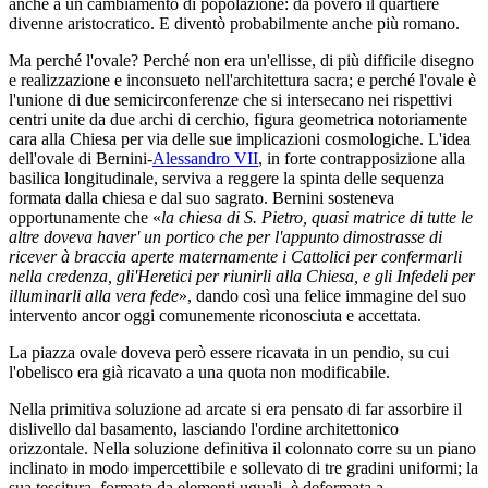
anche a un cambiamento di popolazione: da povero il quartiere
divenne aristocratico. E diventò probabilmente anche più romano.
Ma perché l'ovale? Perché non era un'ellisse, di più difficile disegno
e realizzazione e inconsueto nell'architettura sacra; e perché l'ovale è
l'unione di due semicirconferenze che si intersecano nei rispettivi
centri unite da due archi di cerchio, figura geometrica notoriamente
cara alla Chiesa per via delle sue implicazioni cosmologiche. L'idea
dell'ovale di Bernini-
Alessandro VII
, in forte contrapposizione alla
basilica longitudinale, serviva a reggere la spinta delle sequenza
formata dalla chiesa e dal suo sagrato. Bernini sosteneva
opportunamente che «
la chiesa di S. Pietro, quasi matrice di tutte le
altre doveva haver' un portico che per l'appunto dimostrasse di
ricever à braccia aperte maternamente i Cattolici per confermarli
nella credenza, gli'Heretici per riunirli alla Chiesa, e gli Infedeli per
illuminarli alla vera fede
», dando così una felice immagine del suo
intervento ancor oggi comunemente riconosciuta e accettata.
La piazza ovale doveva però essere ricavata in un pendio, su cui
l'obelisco era già ricavato a una quota non modificabile.
Nella primitiva soluzione ad arcate si era pensato di far assorbire il
dislivello dal basamento, lasciando l'ordine architettonico
orizzontale. Nella soluzione definitiva il colonnato corre su un piano
inclinato in modo impercettibile e sollevato di tre gradini uniformi; la
sua tessitura, formata da elementi uguali, è deformata a