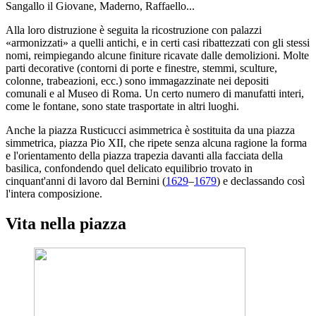
Sangallo il Giovane, Maderno, Raffaello...
Alla loro distruzione è seguita la ricostruzione con palazzi
«armonizzati» a quelli antichi, e in certi casi ribattezzati con gli stessi
nomi, reimpiegando alcune finiture ricavate dalle demolizioni. Molte
parti decorative (contorni di porte e finestre, stemmi, sculture,
colonne, trabeazioni, ecc.) sono immagazzinate nei depositi
comunali e al Museo di Roma. Un certo numero di manufatti interi,
come le fontane, sono state trasportate in altri luoghi.
Anche la piazza Rusticucci asimmetrica è sostituita da una piazza
simmetrica, piazza Pio XII, che ripete senza alcuna ragione la forma
e l'orientamento della piazza trapezia davanti alla facciata della
basilica, confondendo quel delicato equilibrio trovato in
cinquant'anni di lavoro dal Bernini (
1629
–
1679
) e declassando così
l'intera composizione.
Vita nella piazza