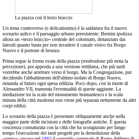
La piazza con il terzo braccio
Un tema controverso (e delicatissimo) è la saldatura fra il nuovo
scenario aulico e il paesaggio urbano preesistente. Bernini ipotizza
allora un «terzo braccio» centrale del colonnato, distanziato dai
laterali quanto basta per non invadere il canale visivo fra Borgo
Nuovo e il portone di bronzo.
Prima segue la forma ovata della piazza (rendendone più netta la
percezione), poi approda a una versione rettilinea, che più tardi
vorrebbe anche arretrare verso il borgo. Ma la Congregazione, pur
decidendo l'abbattimento dell'ultimo isolato di Borgo Nuovo,
rimanda al futuro ogni spesa edilizia. Poco dopo, con la morte di
Alessandro VII, tramonta l'eventualità di queste aggiunte. La
mediazione tra la scala del monumento bramantesco e la scala
minuta della città moderna non viene più separata nettamente da altri
corpi edilizi.
Lo scenario della piazza è presentato obliquamente anche nella
maggior parte delle incisioni e delle fotografie antiche. È questa
coscienza connaturata con la città che ha scongiurato per lungo
tempo l'esecuzione dei tanti progetti per la demolizione della
«spina»; ancora nel
1882
il consiglio comunale di Roma delibera di