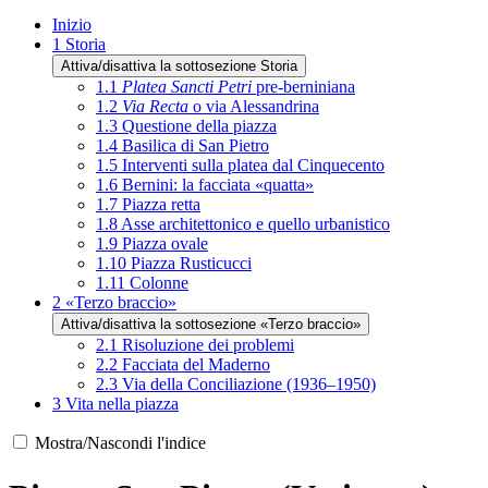
Inizio
1
Storia
Attiva/disattiva la sottosezione Storia
1.1
Platea Sancti Petri
pre-berniniana
1.2
Via Recta
o via Alessandrina
1.3
Questione della piazza
1.4
Basilica di San Pietro
1.5
Interventi sulla platea dal Cinquecento
1.6
Bernini: la facciata «quatta»
1.7
Piazza retta
1.8
Asse architettonico e quello urbanistico
1.9
Piazza ovale
1.10
Piazza Rusticucci
1.11
Colonne
2
«Terzo braccio»
Attiva/disattiva la sottosezione «Terzo braccio»
2.1
Risoluzione dei problemi
2.2
Facciata del Maderno
2.3
Via della Conciliazione (1936–1950)
3
Vita nella piazza
Mostra/Nascondi l'indice