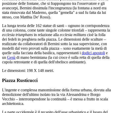
posizione delle fontane, che si frappongono tra l'osservatore e gli
avancorpi, Bernini dissimula l'incongruenza (la fontana a nord era
stata rinnovata dal Maderno, quella "gemella" a sud fu fatta da lui
stesso, con Matthia De' Rossi).
La lunga teoria delle 162 statue di santi – ognuno in corrispondenza
di una colonna, come tante singole colonne trionfali – rappresenta la
ecclesia triunphans
in relazione alla
ecclesia militans
cioè la folla
dei fedeli in preghiera nella piazza. Le dimensioni delle sculture –
realizzate da collaboratori di Bernini sotto la sua supervisione, con
modelli dal vero provati sulla piazza – sono esattamente la metà di
quelle sulla facciata della basilica, rappresentanti i
dodici apostoli
e
un
Gesù
di mano berniniana (la cui croce è sulla retta di quella della
cupola retrostante e di quella dell'obelisco antistante).
Le dimensioni: 198 X 148 metri.
Piazza Rusticucci
L'ingente e complessa manomissione della forma urbana, dovuta alla
demolizione dell'ultimo isolato tra la via Alessandrina e Borgo
Vecchio – interrompendone la continuità – è messa a frutto in scala
architettonica.
La parte occidentale è il recapito dell'asse urbanistico e il luogo del