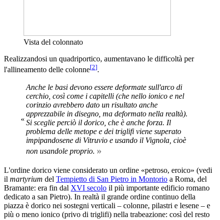
Vista del colonnato
Realizzandosi un quadriportico, aumentavano le difficoltà per
[
2
]
l'allineamento delle colonne
.
Anche le basi devono essere deformate sull'arco di
cerchio, così come i capitelli (che nello ionico e nel
corinzio avrebbero dato un risultato anche
apprezzabile in disegno, ma deformato nella realtà).
«
Si sceglie perciò il dorico, che è anche forza. Il
problema delle metope e dei triglifi viene superato
impipandosene di Vitruvio e usando il Vignola, cioè
»
non usandole proprio.
L'ordine dorico viene considerato un ordine «petroso, eroico» (vedi
il
martyrium
del
Tempietto di San Pietro in Montorio
a Roma, del
Bramante: era fin dal
XVI secolo
il più importante edificio romano
dedicato a san Pietro). In realtà il grande ordine continuo della
piazza è dorico nei sostegni verticali – colonne, pilastri e lesene – e
più o meno ionico (privo di triglifi) nella trabeazione: così del resto