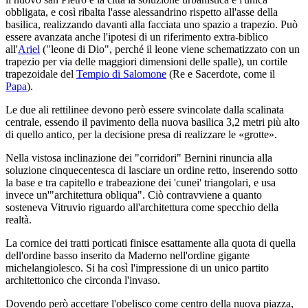
obbligata, e così ribalta l'asse alessandrino rispetto all'asse della
basilica, realizzando davanti alla facciata uno spazio a trapezio. Può
essere avanzata anche l'ipotesi di un riferimento extra-biblico
all'
Ariel
("leone di Dio", perché il leone viene schematizzato con un
trapezio per via delle maggiori dimensioni delle spalle), un cortile
trapezoidale del
Tempio di Salomone
(Re e Sacerdote, come il
Papa
).
Le due ali rettilinee devono però essere svincolate dalla scalinata
centrale, essendo il pavimento della nuova basilica 3,2 metri più alto
di quello antico, per la decisione presa di realizzare le «grotte».
Nella vistosa inclinazione dei "corridori" Bernini rinuncia alla
soluzione cinquecentesca di lasciare un ordine retto, inserendo sotto
la base e tra capitello e trabeazione dei 'cunei' triangolari, e usa
invece un'"architettura obliqua". Ciò contravviene a quanto
sosteneva Vitruvio riguardo all'architettura come specchio della
realtà.
La cornice dei tratti porticati finisce esattamente alla quota di quella
dell'ordine basso inserito da Maderno nell'ordine gigante
michelangiolesco. Si ha così l'impressione di un unico partito
architettonico che circonda l'invaso.
Dovendo però accettare l'obelisco come centro della nuova piazza,