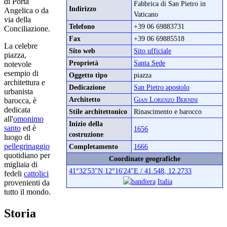
di Porta
Fabbrica di San Pietro in
Indirizzo
Angelica o da
Vaticano
via della
Telefono
+39 06 69883731
Conciliazione.
Fax
+39 06 69885518
La celebre
Sito web
Sito ufficiale
piazza,
Proprietà
Santa Sede
notevole
esempio di
Oggetto tipo
piazza
architettura e
Dedicazione
San Pietro apostolo
urbanista
Architetto
Gian Lorenzo Bernini
barocca, è
dedicata
Stile architettonico
Rinascimento e barocco
all'
omonimo
Inizio della
santo
ed è
1656
costruzione
luogo di
pellegrinaggio
Completamento
1666
quotidiano per
Coordinate geografiche
migliaia di
41°32′53″N
12°16′24″E
/
41.548
,
12.2733
fedeli
cattolici
Italia
provenienti da
tutto il mondo.
Storia