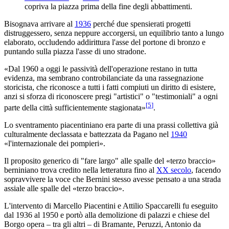
copriva la piazza prima della fine degli abbattimenti.
Bisognava arrivare al
1936
perché due spensierati progetti
distruggessero, senza neppure accorgersi, un equilibrio tanto a lungo
elaborato, occludendo addirittura l'asse del portone di bronzo e
puntando sulla piazza l'asse di uno stradone.
«Dal 1960 a oggi le passività dell'operazione restano in tutta
evidenza, ma sembrano controbilanciate da una rassegnazione
storicista, che riconosce a tutti i fatti compiuti un diritto di esistere,
anzi si sforza di riconoscere pregi "artistici" o "testimoniali" a ogni
[
5
]
parte della città sufficientemente stagionata»
.
Lo sventramento piacentiniano era parte di una prassi collettiva già
culturalmente declassata e battezzata da Pagano nel
1940
«l'internazionale dei pompieri».
Il proposito generico di "fare largo" alle spalle del «terzo braccio»
berniniano trova credito nella letteratura fino al
XX secolo
, facendo
sopravvivere la voce che Bernini stesso avesse pensato a una strada
assiale alle spalle del «terzo braccio».
L'intervento di Marcello Piacentini e Attilio Spaccarelli fu eseguito
dal 1936 al 1950 e portò alla demolizione di palazzi e chiese del
Borgo opera – tra gli altri – di Bramante, Peruzzi, Antonio da