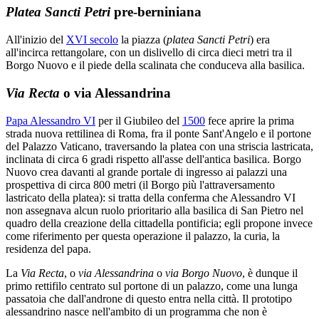
Platea Sancti Petri
pre-berniniana
All'inizio del
XVI secolo
la piazza (
platea Sancti Petri
) era
all'incirca rettangolare, con un dislivello di circa dieci metri tra il
Borgo Nuovo e il piede della scalinata che conduceva alla basilica.
Via Recta
o via Alessandrina
Papa Alessandro VI
per il Giubileo del
1500
fece aprire la prima
strada nuova rettilinea di Roma, fra il ponte Sant'Angelo e il portone
del Palazzo Vaticano, traversando la platea con una striscia lastricata,
inclinata di circa 6 gradi rispetto all'asse dell'antica basilica. Borgo
Nuovo crea davanti al grande portale di ingresso ai palazzi una
prospettiva di circa 800 metri (il Borgo più l'attraversamento
lastricato della platea): si tratta della conferma che Alessandro VI
non assegnava alcun ruolo prioritario alla basilica di San Pietro nel
quadro della creazione della cittadella pontificia; egli propone invece
come riferimento per questa operazione il palazzo, la curia, la
residenza del papa.
La
Via Recta
, o
via Alessandrina
o
via Borgo Nuovo
, è dunque il
primo rettifilo centrato sul portone di un palazzo, come una lunga
passatoia che dall'androne di questo entra nella città. Il prototipo
alessandrino nasce nell'ambito di un programma che non è