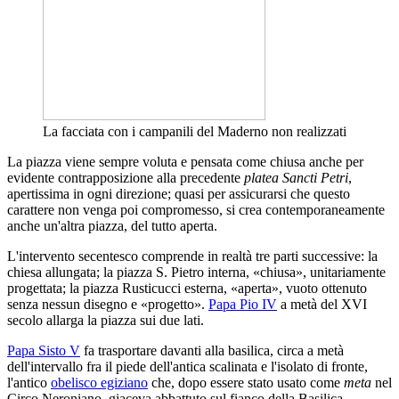
La facciata con i campanili del Maderno non realizzati
La piazza viene sempre voluta e pensata come chiusa anche per
evidente contrapposizione alla precedente
platea Sancti Petri
,
apertissima in ogni direzione; quasi per assicurarsi che questo
carattere non venga poi compromesso, si crea contemporaneamente
anche un'altra piazza, del tutto aperta.
L'intervento secentesco comprende in realtà tre parti successive: la
chiesa allungata; la piazza S. Pietro interna, «chiusa», unitariamente
progettata; la piazza Rusticucci esterna, «aperta», vuoto ottenuto
senza nessun disegno e «progetto».
Papa Pio IV
a metà del XVI
secolo allarga la piazza sui due lati.
Papa Sisto V
fa trasportare davanti alla basilica, circa a metà
dell'intervallo fra il piede dell'antica scalinata e l'isolato di fronte,
l'antico
obelisco egiziano
che, dopo essere stato usato come
meta
nel
Circo Neroniano, giaceva abbattuto sul fianco della Basilica.