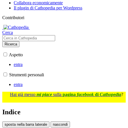
Collabora economicamente
Il plugin di Cathopedia per Wordpress
Contributori
Cerca
Ricerca
Aspetto
entra
Strumenti personali
entra
Hai già messo
mi piace
sulla
pagina
facebook
di
Cathopedia
?
Indice
sposta nella barra laterale
nascondi