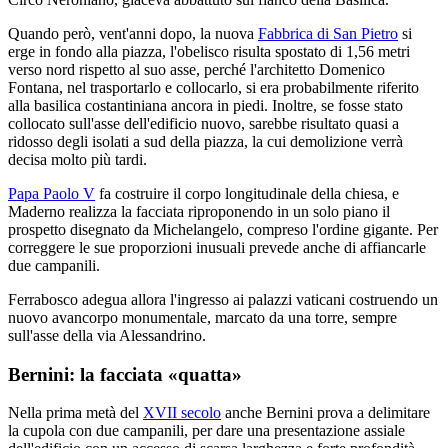
Quando però, vent'anni dopo, la nuova
Fabbrica di San Pietro
si
erge in fondo alla piazza, l'obelisco risulta spostato di 1,56 metri
verso nord rispetto al suo asse, perché l'architetto Domenico
Fontana, nel trasportarlo e collocarlo, si era probabilmente riferito
alla basilica costantiniana ancora in piedi. Inoltre, se fosse stato
collocato sull'asse dell'edificio nuovo, sarebbe risultato quasi a
ridosso degli isolati a sud della piazza, la cui demolizione verrà
decisa molto più tardi.
Papa Paolo V
fa costruire il corpo longitudinale della chiesa, e
Maderno realizza la facciata riproponendo in un solo piano il
prospetto disegnato da Michelangelo, compreso l'ordine gigante. Per
correggere le sue proporzioni inusuali prevede anche di affiancarle
due campanili.
Ferrabosco adegua allora l'ingresso ai palazzi vaticani costruendo un
nuovo avancorpo monumentale, marcato da una torre, sempre
sull'asse della via Alessandrino.
Bernini: la facciata «quatta»
Nella prima metà del
XVII secolo
anche Bernini prova a delimitare
la cupola con due campanili, per dare una presentazione assiale