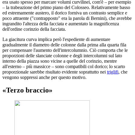
era usato spesso per marcare volumi curvilinei, com'è – per esempio
– la trabeazione del primo piano del Colosseo. Relativamente basso
ed estremamente austero, il dorico forniva un contrasto semplice e
poco attraente ("contrapposto" era la parola di Bernini), che avrebbe
ingrandito l'altezza della facciata e aumentato la magnificenza
dell'ordine corinzio della facciata.
La giacitura curva implica però l'espediente di aumentare
gradualmente il diametro delle colonne dalla prima alla quarta fila
per compensare l'aumento dell'intercolumnio. Ciò comporta che le
proporzioni delle slanciate colonne e degli intercolumni sul lato
interno della piazza sono vicine a quelle del corinzio, mentre
all'esterno – più massicce – sono compatibili col dorico; lo scarto
proporzionale sarebbe risultato evidente soprattutto nei
triglifi
, che
vengono soppressi anche per questo motivo.
«Terzo braccio»