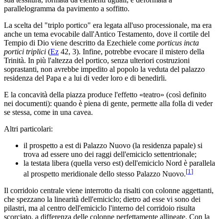
parallelogramma da pavimento a soffitto.
La scelta del "triplo portico" era legata all'uso processionale, ma era
anche un tema evocabile dall'Antico Testamento, dove il cortile del
Tempio di Dio viene descritto da Ezechiele come
porticus incta
portici triplici
(
Ez
42, 3). Infine, potrebbe evocare il mistero della
Trinità. In più l'altezza del portico, senza ulteriori costruzioni
soprastanti, non avrebbe impedito al popolo la veduta del palazzo
residenza del Papa e a lui di veder loro e di benedirli.
E la concavità della piazza produce l'effetto «teatro» (così definito
nei documenti): quando è piena di gente, permette alla folla di veder
se stessa, come in una cavea.
Altri particolari:
il prospetto a est di Palazzo Nuovo (la residenza papale) si
trova ad essere uno dei raggi dell'emiciclo settentrionale;
la testata libera (quella verso est) dell'emiciclo Nord è parallela
[
1
]
al prospetto meridionale dello stesso Palazzo Nuovo.
Il corridoio centrale viene interrotto da risalti con colonne aggettanti,
che spezzano la linearità dell'emiciclo; dietro ad esse vi sono dei
pilastri, ma al centro dell'emiciclo l'interno del corridoio risulta
scorciato, a differenza delle colonne perfettamente allineate. Con la