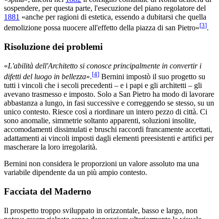
sospendere, per questa parte, l'esecuzione del piano regolatore del
1881
«anche per ragioni di estetica, essendo a dubitarsi che quella
[
3
]
demolizione possa nuocere all'effetto della piazza di san Pietro»
.
Risoluzione dei problemi
«
L'abilità dell'Architetto si conosce principalmente in convertir i
[
4
]
difetti del luogo in bellezza
».
Bernini impostò il suo progetto su
tutti i vincoli che i secoli precedenti – e i papi e gli architetti – gli
avevano trasmesso e imposto. Solo a San Pietro ha modo di lavorare
abbastanza a lungo, in fasi successive e correggendo se stesso, su un
unico contesto. Riesce così a riordinare un intero pezzo di città. Ci
sono anomalie, simmetrie soltanto apparenti, soluzioni insolite,
accomodamenti dissimulati e bruschi raccordi francamente accettati,
adattamenti ai vincoli imposti dagli elementi preesistenti e artifici per
mascherare la loro irregolarità.
Bernini non considera le proporzioni un valore assoluto ma una
variabile dipendente da un più ampio contesto.
Facciata del Maderno
Il prospetto troppo sviluppato in orizzontale, basso e largo, non