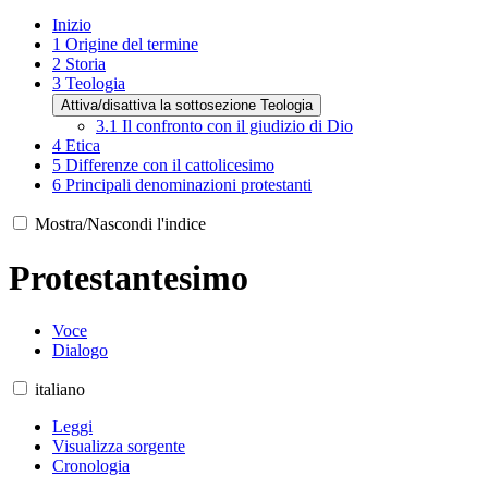
Inizio
1
Origine del termine
2
Storia
3
Teologia
Attiva/disattiva la sottosezione Teologia
3.1
Il confronto con il giudizio di Dio
4
Etica
5
Differenze con il cattolicesimo
6
Principali denominazioni protestanti
Mostra/Nascondi l'indice
Protestantesimo
Voce
Dialogo
italiano
Leggi
Visualizza sorgente
Cronologia