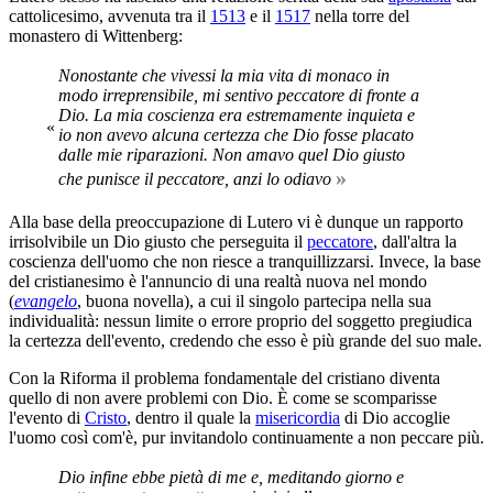
cattolicesimo, avvenuta tra il
1513
e il
1517
nella torre del
monastero di Wittenberg:
Nonostante che vivessi la mia vita di monaco in
modo irreprensibile, mi sentivo peccatore di fronte a
Dio. La mia coscienza era estremamente inquieta e
«
io non avevo alcuna certezza che Dio fosse placato
dalle mie riparazioni. Non amavo quel Dio giusto
»
che punisce il peccatore, anzi lo odiavo
Alla base della preoccupazione di Lutero vi è dunque un rapporto
irrisolvibile un Dio giusto che perseguita il
peccatore
, dall'altra la
coscienza dell'uomo che non riesce a tranquillizzarsi. Invece, la base
del cristianesimo è l'annuncio di una realtà nuova nel mondo
(
evangelo
, buona novella), a cui il singolo partecipa nella sua
individualità: nessun limite o errore proprio del soggetto pregiudica
la certezza dell'evento, credendo che esso è più grande del suo male.
Con la Riforma il problema fondamentale del cristiano diventa
quello di non avere problemi con Dio. È come se scomparisse
l'evento di
Cristo
, dentro il quale la
misericordia
di Dio accoglie
l'uomo così com'è, pur invitandolo continuamente a non peccare più.
Dio infine ebbe pietà di me e, meditando giorno e