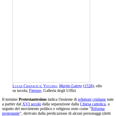
Lucas Cranach il Vecchio
,
Martin Lutero
(
1528
), olio
su tavola;
Firenze
, Galleria degli Uffizi
Il termine
Protestantesimo
indica l'insieme di
religioni
cristiane
nate
a partire dal
XVI secolo
dalla separazione dalla
Chiesa cattolica
, a
seguito del movimento politico e religioso noto come "
Riforma
protestante
", derivato dalla predicazione di alcuni personaggi (detti