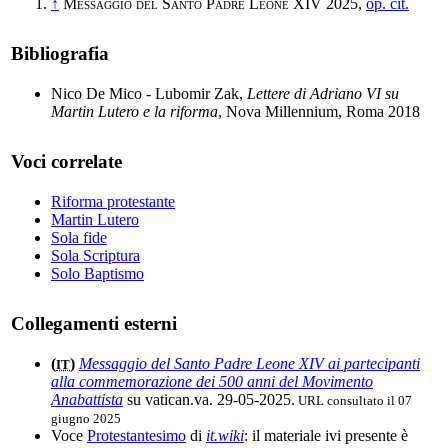
↑
Messaggio del Santo Padre Leone XIV
2025,
op. cit.
Bibliografia
Nico De Mico - Lubomir Zak,
Lettere di Adriano VI su
Martin Lutero e la riforma
, Nova Millennium, Roma 2018
Voci correlate
Riforma protestante
Martin Lutero
Sola fide
Sola Scriptura
Solo Baptismo
Collegamenti esterni
(
)
Messaggio del Santo Padre Leone XIV ai partecipanti
IT
alla commemorazione dei 500 anni del Movimento
Anabattista
su vatican.va. 29-05-2025.
URL consultato il 07
giugno 2025
Voce
Protestantesimo
di
it.wiki
: il materiale ivi presente è