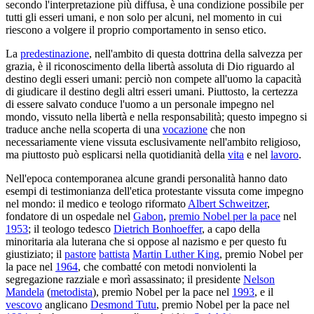
secondo l'interpretazione più diffusa, è una condizione possibile per
tutti gli esseri umani, e non solo per alcuni, nel momento in cui
riescono a volgere il proprio comportamento in senso etico.
La
predestinazione
, nell'ambito di questa dottrina della salvezza per
grazia, è il riconoscimento della libertà assoluta di Dio riguardo al
destino degli esseri umani: perciò non compete all'uomo la capacità
di giudicare il destino degli altri esseri umani. Piuttosto, la certezza
di essere salvato conduce l'uomo a un personale impegno nel
mondo, vissuto nella libertà e nella responsabilità; questo impegno si
traduce anche nella scoperta di una
vocazione
che non
necessariamente viene vissuta esclusivamente nell'ambito religioso,
ma piuttosto può esplicarsi nella quotidianità della
vita
e nel
lavoro
.
Nell'epoca contemporanea alcune grandi personalità hanno dato
esempi di testimonianza dell'etica protestante vissuta come impegno
nel mondo: il medico e teologo riformato
Albert Schweitzer
,
fondatore di un ospedale nel
Gabon
,
premio Nobel per la pace
nel
1953
; il teologo tedesco
Dietrich Bonhoeffer
, a capo della
minoritaria ala luterana che si oppose al nazismo e per questo fu
giustiziato; il
pastore
battista
Martin Luther King
, premio Nobel per
la pace nel
1964
, che combatté con metodi nonviolenti la
segregazione razziale e morì assassinato; il presidente
Nelson
Mandela
(
metodista
), premio Nobel per la pace nel
1993
, e il
vescovo
anglicano
Desmond Tutu
, premio Nobel per la pace nel