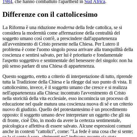
1984
, che hanno combattuto l'apartheid in
Sud Africa
.
Differenze con il cattolicesimo
La Riforma è una riduzione
moderna
della fede cattolica, se si
considera la modernità come affermazione della centralità del
soggetto umano così com'è, a prescindere dall'appartenenza
all'avvenimento di Cristo presente nella Chiesa. Per Lutero il
problema è come l'uomo singolo possa arrivare alla tranquillità della
coscienza e sentirsi salvato, per lui è prioritario e fondamentale
l'aspetto soggettivo e sentimentale del benessere del singolo: non ha
più senso parlare di una Chiesa di appartenenza.
Questo soggetto, eretto a criterio di interpretazione di tutto, riprende
tutta la Tradizione della Chiesa e la rilegge dal suo punto di vista. Il
cattolicesimo, invece, è il soggetto umano che cresce e si realizza
nell'appartenenza alla Chiesa: incontrato l'avvenimento di Cristo
nella storicità della vita ecclesiale, esso incomincia un processo di
educazione nel quale matura una coscienza nuova di sé e un criterio
nuovo di giudizio. Quello del protestantesimo è un procedimento
opposto: il soggetto umano deve interpretare un oggetto che gli sta
di fronte, cioè Dio, in modo da avere la certezza sentimentale,
psicologica e affettiva di essere salvato. Alcune espressioni comuni
anche in contesti "cattolici", come: "La fede è una cosa che si sente;
se la si sente è vera, altrimenti no" indicano quanto sia stata