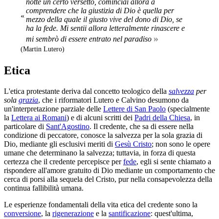
notte un certo versetto, cominciai allora a
comprendere che la giustizia di Dio è quella per
«
mezzo della quale il giusto vive del dono di Dio, se
ha la fede. Mi sentii allora letteralmente rinascere e
»
mi sembrò di essere entrato nel paradiso
(Martin Lutero)
Etica
L'etica protestante deriva dal concetto teologico della
salvezza
per
sola
grazia
, che i riformatori Lutero e Calvino desumono da
un'interpretazione parziale delle
Lettere di San Paolo
(specialmente
la
Lettera ai Romani
) e di alcuni scritti dei
Padri della Chiesa
, in
particolare di
Sant'Agostino
. Il credente, che sa di essere nella
condizione di peccatore, conosce la salvezza per la sola grazia di
Dio, mediante gli esclusivi meriti di
Gesù Cristo
; non sono le opere
umane che determinano la salvezza; tuttavia, in forza di questa
certezza che il credente percepisce per
fede
, egli si sente chiamato a
rispondere all'amore gratuito di Dio mediante un comportamento che
cerca di porsi alla sequela del Cristo, pur nella consapevolezza della
continua fallibilità umana.
Le esperienze fondamentali della vita etica del credente sono la
conversione
, la
rigenerazione
e la
santificazione
: quest'ultima,