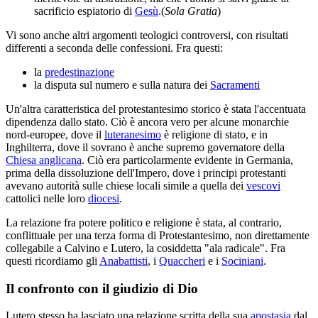
sacrificio espiatorio di
Gesù
.(
Sola Gratia
)
Vi sono anche altri argomenti teologici controversi, con risultati
differenti a seconda delle confessioni. Fra questi:
la
predestinazione
la disputa sul numero e sulla natura dei
Sacramenti
Un'altra caratteristica del protestantesimo storico è stata l'accentuata
dipendenza dallo stato. Ciò è ancora vero per alcune monarchie
nord-europee, dove il
luteranesimo
è religione di stato, e in
Inghilterra, dove il sovrano è anche supremo governatore della
Chiesa anglicana
. Ciò era particolarmente evidente in Germania,
prima della dissoluzione dell'Impero, dove i principi protestanti
avevano autorità sulle chiese locali simile a quella dei
vescovi
cattolici nelle loro
diocesi
.
La relazione fra potere politico e religione è stata, al contrario,
conflittuale per una terza forma di Protestantesimo, non direttamente
collegabile a Calvino e Lutero, la cosiddetta "ala radicale". Fra
questi ricordiamo gli
Anabattisti
, i
Quaccheri
e i
Sociniani
.
Il confronto con il giudizio di Dio
Lutero stesso ha lasciato una relazione scritta della sua
apostasia
dal