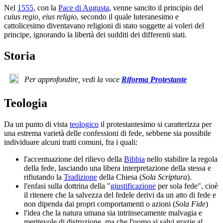
Nel
1555
, con la
Pace di Augusta
, venne sancito il principio del
cuius regio, eius religio
, secondo il quale luteranesimo e
cattolicesimo diventavano religioni di stato soggette ai voleri del
principe, ignorando la libertà dei sudditi dei differenti stati.
Storia
Per approfondire, vedi la voce
Riforma Protestante
Teologia
Da un punto di vista
teologico
il protestantesimo si caratterizza per
una estrema varietà delle confessioni di fede, sebbene sia possibile
individuare alcuni tratti comuni, fra i quali:
l'accentuazione del rilievo della
Bibbia
nello stabilire la regola
della fede, lasciando una libera interpretazione della stessa e
rifiutando la
Tradizione
della Chiesa (
Sola Scriptura
).
l'enfasi sulla dottrina della "
giustificazione
per sola fede", cioè
il ritenere che la salvezza del fedele derivi da un atto di fede e
non dipenda dai propri comportamenti o azioni (
Sola Fide
)
l'idea che la natura umana sia intrinsecamente malvagia e
meritevole di distruzione, ma che l'uomo si salvi grazie al