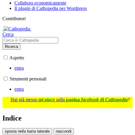
Collabora economicamente
Il plugin di Cathopedia per Wordpress
Contributori
Cerca
Ricerca
Aspetto
entra
Strumenti personali
entra
Hai già messo
mi piace
sulla
pagina
facebook
di
Cathopedia
?
Indice
sposta nella barra laterale
nascondi