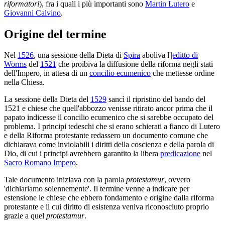
riformatori
), fra i quali i più importanti sono
Martin Lutero
e
Giovanni Calvino
.
Origine del termine
Nel
1526
, una sessione della Dieta di
Spira
aboliva l'
|editto di
Worms
del
1521
che proibiva la diffusione della riforma negli stati
dell'Impero, in attesa di un
concilio ecumenico
che mettesse ordine
nella Chiesa.
La sessione della Dieta del
1529
sancì il ripristino del bando del
1521 e chiese che quell'abbozzo venisse ritirato ancor prima che il
papato indicesse il concilio ecumenico che si sarebbe occupato del
problema. I principi tedeschi che si erano schierati a fianco di Lutero
e della Riforma protestante redassero un documento comune che
dichiarava come inviolabili i diritti della coscienza e della parola di
Dio, di cui i principi avrebbero garantito la libera
predicazione
nel
Sacro Romano Impero
.
Tale documento iniziava con la parola
protestamur
, ovvero
'dichiariamo solennemente'. Il termine venne a indicare per
estensione le chiese che ebbero fondamento e origine dalla riforma
protestante e il cui diritto di esistenza veniva riconosciuto proprio
grazie a quel
protestamur
.