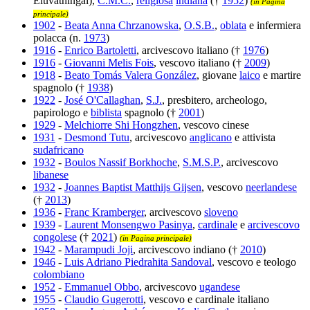
Eluvathingal),
C.M.C.
,
religiosa
indiana
(†
1952
)
(in Pagina
principale)
1902
-
Beata Anna Chrzanowska
,
O.S.B.
,
oblata
e infermiera
polacca (n.
1973
)
1916
-
Enrico Bartoletti
, arcivescovo italiano (†
1976
)
1916
-
Giovanni Melis Fois
, vescovo italiano (†
2009
)
1918
-
Beato Tomás Valera González
, giovane
laico
e martire
spagnolo (†
1938
)
1922
-
José O'Callaghan
,
S.J.
, presbitero, archeologo,
papirologo e
biblista
spagnolo (†
2001
)
1929
-
Melchiorre Shi Hongzhen
, vescovo cinese
1931
-
Desmond Tutu
, arcivescovo
anglicano
e attivista
sudafricano
1932
-
Boulos Nassif Borkhoche
,
S.M.S.P.
, arcivescovo
libanese
1932
-
Joannes Baptist Matthijs Gijsen
, vescovo
neerlandese
(†
2013
)
1936
-
Franc Kramberger
, arcivescovo
sloveno
1939
-
Laurent Monsengwo Pasinya
,
cardinale
e
arcivescovo
congolese
(†
2021
)
(in Pagina principale)
1942
-
Marampudi Joji
, arcivescovo indiano (†
2010
)
1946
-
Luis Adriano Piedrahita Sandoval
, vescovo e teologo
colombiano
1952
-
Emmanuel Obbo
, arcivescovo
ugandese
1955
-
Claudio Gugerotti
, vescovo e cardinale italiano