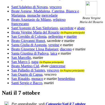
Sant'Adalgiso di Novara
,
vescovo
Beate Agnese, Maddalena, Caterina, Bianca e
Marianna
,
monache
mercedarie
Beata Vergine
Beato Anastasio da Milano
,
religioso
Maria del Rosario
francescano
Sant'Augusto di San Sinforiano
,
sacerdote
e
abate
Beata Vergine Maria del Rosario
(in Pagina principale)
San Geroldo di Colonia
,
pellegrino
e
martire
Beato Giovanni Hunot
, sacerdote e martire
Santa Giulia di Augusta
,
vergine
e martire
Beato Giuseppe Llosa Balaguer
,
diacono
e martire
Santa Giustina di Padova
,
laica
e martire
San Marcello
, martire
San Marco I
,
papa
(in Pagina principale)
Beato Martino Cid
, abate
cistercense
San Palladio di Saintes
,
vescovo
(in Pagina principale)
San Quarto di Capua
, vescovo
San Rigaldo
,
monaco
e martire
benedettino
Santi Sergio e Bacco
, martiri
Nati il 7 ottobre
Per approfondire, vedi
Categoria:Nati il 7 ottobre