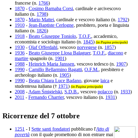
francese (n.
1766
)
1870
-
Cosimo Barnaba Corsi
, cardinale e arcivescovo
italiano (n.
1798
)
1870
-
Mario Mattei
, cardinale e vescovo italiano (n.
1792
)
1910
-
Jean-Baptiste Cerlogne
, presbitero, poeta e linguista
italiano (n.
1826
)
1918
-
Beato Giuseppe Toniolo
,
T.O.F.
, accademico,
economista e sociologo italiano (n.
1845
)
(in Pagina principale)
1930
-
Olaf Offerdahl
, vescovo
norvegese
(n.
1857
)
1936
-
Beato Giuseppe Llosa Balaguer
,
T.O.F.
,
diacono
e
martire
spagnolo (n.
1901
)
1988
-
Heinrich Maria Janssen
, vescovo tedesco (n.
1907
)
1990
-
Camillo Bellarmino Bagatti
,
O.F.M.
, presbitero e
archeologo italiano (n.
1905
)
1990
-
Beata Chiara Luce Badano
, giovane
laica
e
studentessa italiana (†
1971
)
(in Pagina principale)
2008
-
Adam Śmigielski
,
S.D.B.
, vescovo
polacco
(n.
1933
)
2011
-
Fernando Charrier
, vescovo italiano (n.
1931
)
Ricorrenze del 7 ottobre
1251
- I
Sette santi fondatori
pubblicano l'
Atto di
povertà
con il quale promettono di non entrare mai