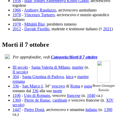
1958
-
Isaac Jogues Agbémenya Kodjo Gaglo
, arcivescovo
togolese
1966
-
Anthony Randazzo
, arcivescovo australiano
1978
-
Vincenzo Turturro
, arcivescovo e nunzio apostolico
italiano
1978
-
Mihăiţă Blaj
, presbitero rumeno
2012
-
Davide Fiorillo
, studente e testimone italiano (†
2021
)
Morti il 7 ottobre
Per approfondire, vedi
Categoria:Morti il 7 ottobre
III secolo
-
Santa Valeria di Milano
,
martire
(n.
II secolo
)
304
-
Santa Giustina di Padova
,
laica
e
martire
romana
Beato Giuseppe
336
-
San Marco I
, 34°
vescovo
di
Roma
e
papa
Toniolo
romano dal
336
alla sua
morte
1106
-
Ugo di Romans
, vescovo
francese
(n.
1040
ca.)
1369
-
Pierre de Banac
,
cardinale
e vescovo francese (n.
XIV
secolo
)
1447
-
Pietro Donà
, arcivescovo e umanista
italiano
(n.
1390
ca.)