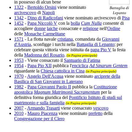
in possesso di alcun bene
1322
-
Bertoldo Orsini
viene nominato
Battaglia di
arcivescovo
di
Napoli
Lepanto
1342
-
Dino di Radicofani
viene nominato arcivescovo di
Pisa
1452
-
Papa Niccolò V
con la
bolla
Cum Nulla
consente di
accogliere
donne
laiche
consacrate e
religiose
nell'
Ordine
delle
Monache Carmelitane
1571
- La flotta navale
cristiana
, comandata da
Giovanni
d'Austria
, sconfigge i turchi nella
Battaglia di Lepanto
; per
celebrare questa vittoria viene istituita da
papa Pio V
la festa
della
Madonna del Rosario
.
(in Pagina principale)
1953
- Viene consacrato il
Santuario di Fatima
1954
-
Papa Pio XII
pubblica l'
enciclica
Ad Sinarum Gentem
riguardante la
Chiesa cattolica in Cina
(in Pagina principale)
1970
-
Angelo Dell'Acqua
viene nominato
arciprete della
Basilica di San Giovanni in Laterano
1982
-
Papa Giovanni Paolo II
pubblica la
Costituzione
apostolica
Magnum Matrimonii Sacramentum
per la
definitiva forma giuridica del
Pontificio Istituto di studi sul
matrimonio e sulla famiglia
(in Pagina principale)
2007
-
Armando Trasarti
viene consacrato
vescovo
2010
-
Mauro Piacenza
viene nominato
prefetto
della
Congregazione per il Clero