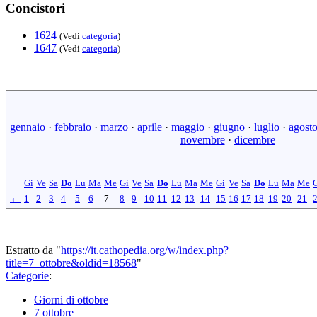
Concistori
1624
(Vedi
categoria
)
1647
(Vedi
categoria
)
gennaio
·
febbraio
·
marzo
·
aprile
·
maggio
·
giugno
·
luglio
·
agost
novembre
·
dicembre
Gi
Ve
Sa
Do
Lu
Ma
Me
Gi
Ve
Sa
Do
Lu
Ma
Me
Gi
Ve
Sa
Do
Lu
Ma
Me
←
1
2
3
4
5
6
7
8
9
10
11
12
13
14
15
16
17
18
19
20
21
Estratto da "
https://it.cathopedia.org/w/index.php?
title=7_ottobre&oldid=18568
"
Categorie
:
Giorni di ottobre
7 ottobre