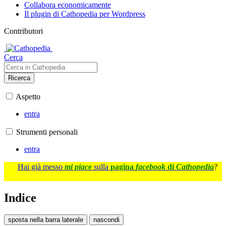
Collabora economicamente
Il plugin di Cathopedia per Wordpress
Contributori
Cerca
Ricerca
Aspetto
entra
Strumenti personali
entra
Hai già messo
mi piace
sulla
pagina
facebook
di
Cathopedia
?
Indice
sposta nella barra laterale
nascondi