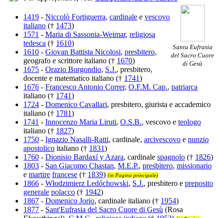
1419
-
Niccolò Fortiguerra
,
cardinale
e
vescovo
italiano
(†
1473
)
1571
-
Maria di Sassonia-Weimar
,
religiosa
tedesca
(†
1610
)
Santa Eufrasia
1610
-
Giovan Battista Nicolosi
,
presbitero
,
del Sacro Cuore
geografo e scrittore italiano (†
1670
)
di Gesù
1675
-
Orazio Borgondio
,
S.J.
, presbitero,
docente e matematico italiano (†
1741
)
1676
-
Francesco Antonio Correr
,
O.F.M. Cap.
,
patriarca
italiano (†
1741
)
1724
-
Domenico Cavallari
, presbitero, giurista e accademico
italiano (†
1781
)
1741
-
Innocenzo Maria Liruti
,
O.S.B.
, vescovo e
teologo
italiano (†
1827
)
1750
-
Ignazio Nasalli-Ratti
, cardinale,
arcivescovo
e
nunzio
apostolico
italiano (†
1831
)
1760
-
Dionisio Bardaxí y Azara
, cardinale
spagnolo
(†
1826
)
1803
-
San Giacomo Chastan
,
M.E.P.
,
presbitero
,
missionario
e
martire
francese
(†
1839
)
(in Pagina principale)
1866
-
Włodzimierz Ledóchowski
,
S.J.
, presbitero e
preposito
generale
polacco
(†
1942
)
1867
-
Domenico Jorio
, cardinale italiano (†
1954
)
1877
-
Sant'Eufrasia del Sacro Cuore di Gesù
(Rosa