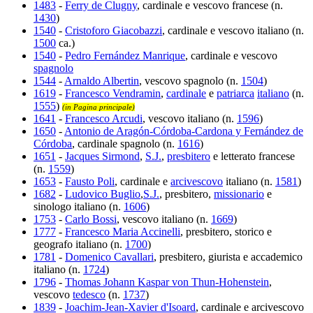
1483
-
Ferry de Clugny
, cardinale e vescovo francese (n.
1430
)
1540
-
Cristoforo Giacobazzi
, cardinale e vescovo italiano (n.
1500
ca.)
1540
-
Pedro Fernández Manrique
, cardinale e vescovo
spagnolo
1544
-
Arnaldo Albertin
, vescovo spagnolo (n.
1504
)
1619
-
Francesco Vendramin
,
cardinale
e
patriarca
italiano
(n.
1555
)
(in Pagina principale)
1641
-
Francesco Arcudi
, vescovo italiano (n.
1596
)
1650
-
Antonio de Aragón-Córdoba-Cardona y Fernández de
Córdoba
, cardinale spagnolo (n.
1616
)
1651
-
Jacques Sirmond
,
S.J.
,
presbitero
e letterato francese
(n.
1559
)
1653
-
Fausto Poli
, cardinale e
arcivescovo
italiano (n.
1581
)
1682
-
Ludovico Buglio
,
S.J.
, presbitero,
missionario
e
sinologo italiano (n.
1606
)
1753
-
Carlo Bossi
, vescovo italiano (n.
1669
)
1777
-
Francesco Maria Accinelli
, presbitero, storico e
geografo italiano (n.
1700
)
1781
-
Domenico Cavallari
, presbitero, giurista e accademico
italiano (n.
1724
)
1796
-
Thomas Johann Kaspar von Thun-Hohenstein
,
vescovo
tedesco
(n.
1737
)
1839
-
Joachim-Jean-Xavier d'Isoard
, cardinale e arcivescovo