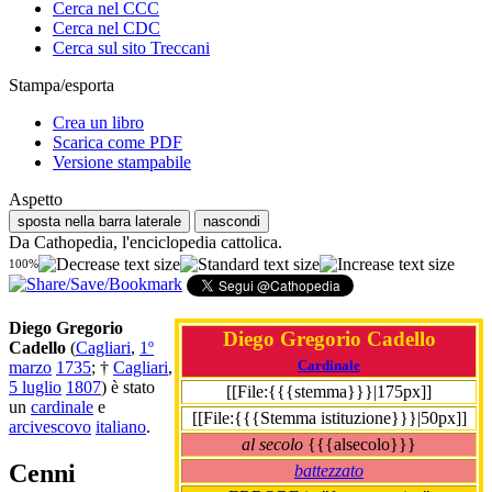
Cerca nel CCC
Cerca nel CDC
Cerca sul sito Treccani
Stampa/esporta
Crea un libro
Scarica come PDF
Versione stampabile
Aspetto
sposta nella barra laterale
nascondi
Da Cathopedia, l'enciclopedia cattolica.
100%
Diego Gregorio
Diego Gregorio Cadello
Cadello
(
Cagliari
,
1º
Cardinale
marzo
1735
; †
Cagliari
,
5 luglio
1807
) è stato
[[File:{{{stemma}}}|175px]]
un
cardinale
e
[[File:{{{Stemma istituzione}}}|50px]]
arcivescovo
italiano
.
al secolo
{{{alsecolo}}}
Cenni
battezzato