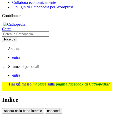
Collabora economicamente
Il plugin di Cathopedia per Wordpress
Contributori
Cerca
Ricerca
Aspetto
entra
Strumenti personali
entra
Hai già messo
mi piace
sulla
pagina
facebook
di
Cathopedia
?
Indice
sposta nella barra laterale
nascondi