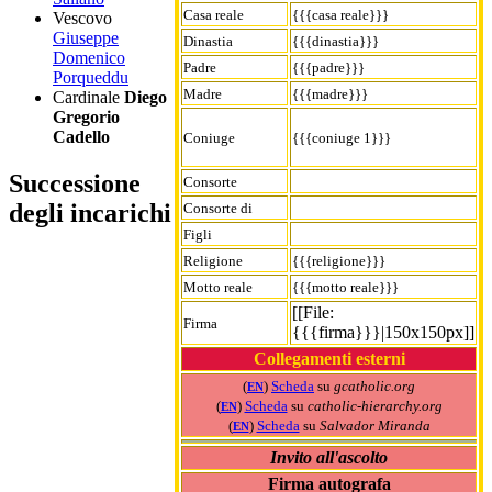
Casa reale
{{{casa reale}}}
Vescovo
Giuseppe
Dinastia
{{{dinastia}}}
Domenico
Padre
{{{padre}}}
Porqueddu
Madre
{{{madre}}}
Cardinale
Diego
Gregorio
Cadello
Coniuge
{{{coniuge 1}}}
Successione
Consorte
degli incarichi
Consorte di
Figli
Religione
{{{religione}}}
Motto reale
{{{motto reale}}}
[[File:
Firma
{{{firma}}}|150x150px]]
Collegamenti esterni
(
)
Scheda
su
gcatholic.org
EN
(
)
Scheda
su
catholic-hierarchy.org
EN
(
)
Scheda
su
Salvador Miranda
EN
Invito all'ascolto
Firma autografa