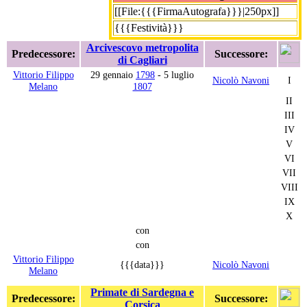
[[File:{{{FirmaAutografa}}}|250px]]
{{{Festività}}}
Arcivescovo metropolita
Predecessore:
Successore:
di Cagliari
Vittorio Filippo
29 gennaio
1798
- 5 luglio
Nicolò Navoni
I
Melano
1807
II
III
IV
V
VI
VII
VIII
IX
X
con
con
Vittorio Filippo
{{{data}}}
Nicolò Navoni
Melano
Primate di Sardegna e
Predecessore:
Successore:
Corsica