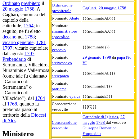
Ordinato
presbitero
il
Ordinazione
,
Cagliari
20 maggio
1758
20 maggio
1758
. A
presbiterale
Cagliari, canonico del
Nominato
Abate
{{{nominatoAB}}}
capitolo della
cattedrale,
1764
; in
Nominato
seguito, ne fu eletto
amministratore
{{{nominatoAA}}}
decano
nel
1788
;
apostolico
vicario generale
,
1781
-
Nominato
{{{nominato}}}
1797
; vicario capitolare
vescovo
dall'agosto
1797
.
Nominato
29 gennaio
1798
da
papa Pio
Prebendario
di
arcivescovo
VI
Serramanna, Villacidro,
Nuraminis e Vallermosa
Nominato
{{{nominatoAE}}}
(come tale fu chiamato
arcieparca
"Canonico di
Nominato
{{{nominatoP}}}
Serramanna" o
patriarca
"Canonico di
Nominato
eparca
{{{nominatoE}}}
Villacidro"), dal
1764
al
1768
, quando la
Consacrazione
{{{C}}}
prebenda passò al
vescovile
territorio della
Diocesi
,
Cattedrale di Iglesias
27
di Ales
.
Consacrazione
maggio
1798
dal vescovo
vescovile
Giuseppe Domenico
Ministero
Porqueddu