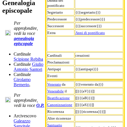
Durata del
Genealogia
pontificato
episcopale
Segretario
{{{segretario}}}
Predecessore
{{{predecessore}}}
Per
Successore
{{{successore}}}
approfondire,
Extra
Anni di pontificato
vedi la voce
genealogia
episcopale
Cardinale
Cardinali
creazioni
Scipione Rebiba
Proclamazioni
Cardinale
Giulio
Antipapi
{{{antipapi}}}
Antonio Santori
Cardinale
Eventi
Girolamo
Venerato
da
{{{venerato da}}}
Bernerio
,
Venerabile
il
[[{{{aV}}}]]
Per
Beatificazione
[[{{{aB}}}]]
approfondire,
Canonizzazione
[[{{{aS}}}]]
vedi la voce
O.P.
Ricorrenza
[[{{{ricorrenza}}}]]
Arcivescovo
Altre ricorrenze
Galeazzo
Santuario
Sanvitale