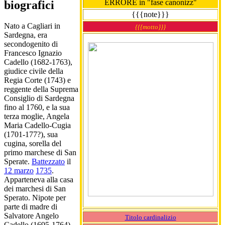
ERRORE in "fase canonizz"
biografici
{{{note}}}
Nato a Cagliari in
{{{motto}}}
Sardegna, era
secondogenito di
Francesco Ignazio
Cadello (1682-1763),
giudice civile della
Regia Corte (1743) e
reggente della Suprema
Consiglio di Sardegna
fino al 1760, e la sua
terza moglie, Angela
Maria Cadello-Cugia
(1701-177?), sua
cugina, sorella del
primo marchese di San
Sperate.
Battezzato
il
12 marzo
1735
.
Apparteneva alla casa
dei marchesi di San
Sperato. Nipote per
parte di madre di
Salvatore Angelo
Titolo cardinalizio
Cadello (1695-1764),