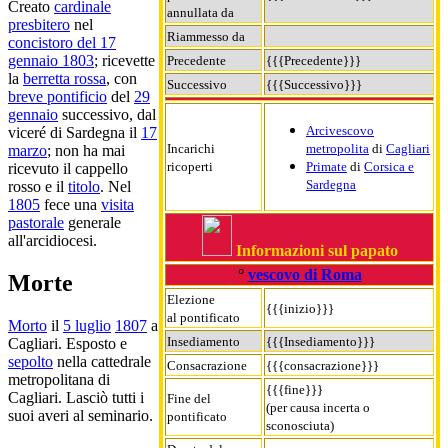
Creato
cardinale
annullata da
presbitero
nel
Riammesso da
concistoro del 17
gennaio 1803
; ricevette
Precedente
{{{Precedente}}}
la
berretta rossa
, con
Successivo
{{{Successivo}}}
breve pontificio
del
29
gennaio
successivo, dal
Arcivescovo
viceré di Sardegna il
17
Incarichi
metropolita
di
Cagliari
marzo
; non ha mai
ricoperti
Primate
di
Corsica e
ricevuto il cappello
Sardegna
rosso e il
titolo
. Nel
1805
fece una
visita
pastorale
generale
all'arcidiocesi.
Informazioni sul papato
°
vescovo di Roma
Morte
Elezione
{{{inizio}}}
al pontificato
Morto
il
5 luglio
1807
a
Insediamento
{{{Insediamento}}}
Cagliari. Esposto e
sepolto
nella cattedrale
Consacrazione
{{{consacrazione}}}
metropolitana di
{{{fine}}}
Cagliari. Lasciò tutti i
Fine del
(per causa incerta o
suoi averi al seminario.
pontificato
sconosciuta)