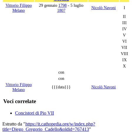
Vittorio Filippo
29 gennaio
1798
- 5 luglio
Nicolò Navoni
I
Melano
1807
II
III
IV
V
VI
VII
VIII
IX
X
con
con
Vittorio Filippo
{{{data}}}
Nicolò Navoni
Melano
Voci correlate
Concistori di Pio VII
Estratto da "
https://it.cathopedia.org/w/index.php?
title=Diego_Gregorio_Cadello&oldid=767413
"