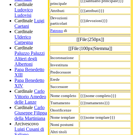
{{{santuario principale}}}
principale
Cardinale
Ludovico
Attributi
{{{attributi}}}
Ludovisi
Devozioni
Cardinale
Luigi
{{{devozioni}}}
particolari
Caetani
Patrono
di
Cardinale
Ulderico
[[File:|250px]]
Carpegna
Cardinale
[[File:|100px|Stemma]]
Paluzzo Paluzzi
Incoronazione
Altieri degli
Albertoni
Investitura
Papa Benedetto
Predecessore
XIII
Erede
Papa Benedetto
XIV
Successore
Cardinale
Carlo
Nome completo
{{{nome completo}}}
Vittorio Amedeo
delle Lanze
Trattamento
{{{trattamento}}}
Cardinale
Carlo
Onorificenze
Giuseppe Filippa
Nome templare
{{{nome templare}}}
della Martiniana
Arcivescovo
Nomi postumi
Luigi Cusani di
Altri titoli
Saliano