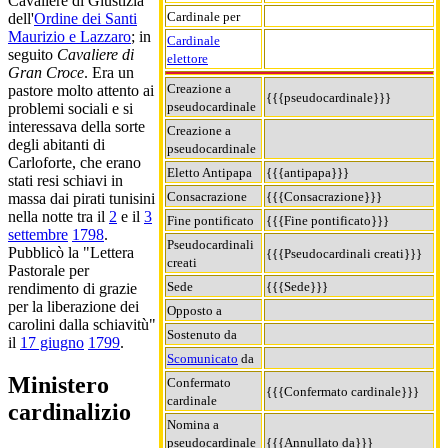
Cavaliere di Giustizia
Cardinale per
dell'
Ordine dei Santi
Maurizio e Lazzaro
; in
Cardinale
seguito
Cavaliere di
elettore
Gran Croce
. Era un
Creazione a
pastore molto attento ai
{{{pseudocardinale}}}
pseudocardinale
problemi sociali e si
interessava della sorte
Creazione a
degli abitanti di
pseudocardinale
Carloforte, che erano
Eletto Antipapa
{{{antipapa}}}
stati resi schiavi in
Consacrazione
{{{Consacrazione}}}
massa dai pirati tunisini
nella notte tra il
2
e il
3
Fine pontificato
{{{Fine pontificato}}}
settembre
1798
.
Pseudocardinali
Pubblicò la "Lettera
{{{Pseudocardinali creati}}}
creati
Pastorale per
Sede
{{{Sede}}}
rendimento di grazie
per la liberazione dei
Opposto a
carolini dalla schiavitù"
Sostenuto da
il
17 giugno
1799
.
Scomunicato
da
Ministero
Confermato
{{{Confermato cardinale}}}
cardinale
cardinalizio
Nomina a
pseudocardinale
{{{Annullato da}}}