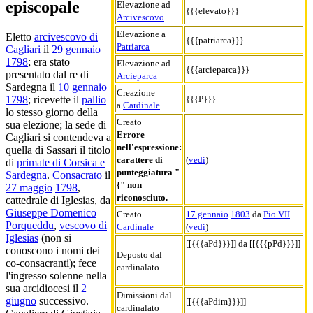
episcopale
Elevazione ad
{{{elevato}}}
Arcivescovo
Elevazione a
Eletto
arcivescovo di
{{{patriarca}}}
Patriarca
Cagliari
il
29 gennaio
1798
; era stato
Elevazione ad
{{{arcieparca}}}
presentato dal re di
Arcieparca
Sardegna il
10 gennaio
Creazione
{{{P}}}
1798
; ricevette il
pallio
a
Cardinale
lo stesso giorno della
Creato
sua elezione; la sede di
Errore
Cagliari si contendeva a
nell'espressione:
quella di Sassari il titolo
carattere di
(
vedi
)
di
primate di Corsica e
punteggiatura "
Sardegna
.
Consacrato
il
{" non
27 maggio
1798
,
riconosciuto.
cattedrale di Iglesias, da
Giuseppe Domenico
Creato
17 gennaio
1803
da
Pio VII
Porqueddu
,
vescovo di
Cardinale
(
vedi
)
Iglesias
(non si
[[{{{aPd}}}]] da [[{{{pPd}}}]]
conoscono i nomi dei
Deposto dal
co-consacranti); fece
cardinalato
l'ingresso solenne nella
sua arcidiocesi il
2
Dimissioni dal
giugno
successivo.
[[{{{aPdim}}}]]
cardinalato