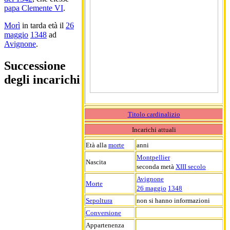
papa Clemente VI
.
Morì
in tarda età il
26
maggio
1348
ad
Avignone
.
Successione
degli incarichi
Titolo cardinalizio
Incarichi attuali
Età alla
morte
anni
Montpellier
Nascita
seconda metà
XIII secolo
Avignone
Morte
26 maggio
1348
Sepoltura
non si hanno informazioni
Conversione
Appartenenza