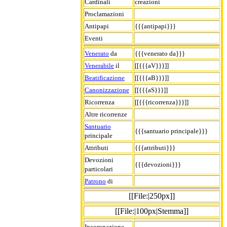
Cardinali
creazioni
Proclamazioni
Antipapi
{{{antipapi}}}
Eventi
Venerato
da
{{{venerato da}}}
Venerabile
il
[[{{{aV}}}]]
Beatificazione
[[{{{aB}}}]]
Canonizzazione
[[{{{aS}}}]]
Ricorrenza
[[{{{ricorrenza}}}]]
Altre ricorrenze
Santuario
{{{santuario principale}}}
principale
Attributi
{{{attributi}}}
Devozioni
{{{devozioni}}}
particolari
Patrono
di
[[File:|250px]]
[[File:|100px|Stemma]]
Incoronazione