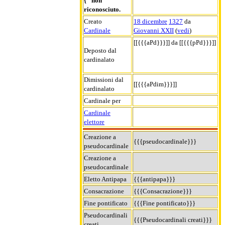
{" non
riconosciuto.
Creato
18 dicembre
1327
da
Cardinale
Giovanni XXII
(
vedi
)
[[{{{aPd}}}]] da [[{{{pPd}}}]]
Deposto dal
cardinalato
Dimissioni dal
[[{{{aPdim}}}]]
cardinalato
Cardinale per
Cardinale
elettore
Creazione a
{{{pseudocardinale}}}
pseudocardinale
Creazione a
pseudocardinale
Eletto Antipapa
{{{antipapa}}}
Consacrazione
{{{Consacrazione}}}
Fine pontificato
{{{Fine pontificato}}}
Pseudocardinali
{{{Pseudocardinali creati}}}
creati