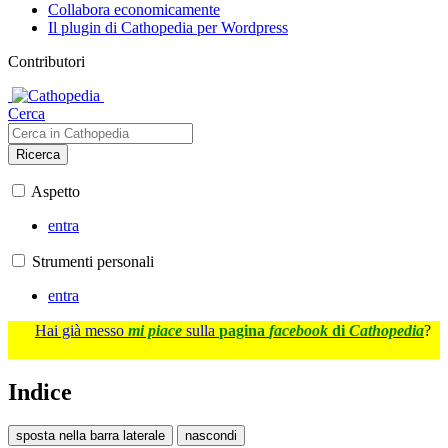
Collabora economicamente
Il plugin di Cathopedia per Wordpress
Contributori
Cerca
Ricerca
Aspetto
entra
Strumenti personali
entra
Hai già messo
mi piace
sulla
pagina
facebook
di
Cathopedia
?
Indice
sposta nella barra laterale
nascondi