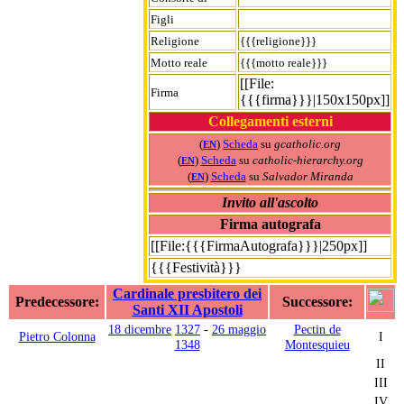
Figli
Religione
{{{religione}}}
Motto reale
{{{motto reale}}}
[[File:
Firma
{{{firma}}}|150x150px]]
Collegamenti esterni
(
)
Scheda
su
gcatholic.org
EN
(
)
Scheda
su
catholic-hierarchy.org
EN
(
)
Scheda
su
Salvador Miranda
EN
Invito all'ascolto
Firma autografa
[[File:{{{FirmaAutografa}}}|250px]]
{{{Festività}}}
Cardinale presbitero dei
Predecessore:
Successore:
Santi XII Apostoli
18 dicembre
1327
-
26 maggio
Pectin de
Pietro Colonna
I
1348
Montesquieu
II
III
IV