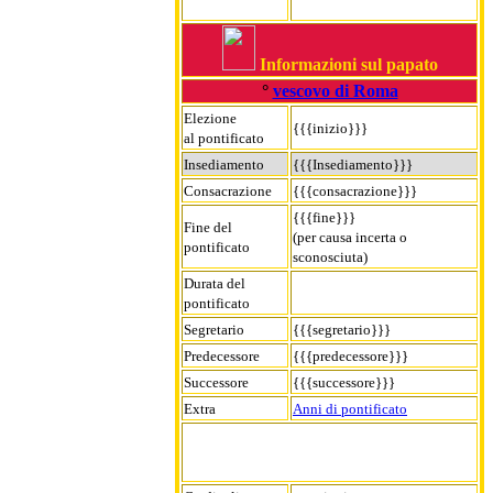
Informazioni sul papato
°
vescovo di Roma
Elezione
{{{inizio}}}
al pontificato
Insediamento
{{{Insediamento}}}
Consacrazione
{{{consacrazione}}}
{{{fine}}}
Fine del
(per causa incerta o
pontificato
sconosciuta)
Durata del
pontificato
Segretario
{{{segretario}}}
Predecessore
{{{predecessore}}}
Successore
{{{successore}}}
Extra
Anni di pontificato