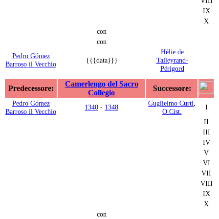
VIII
IX
X
con
con
Hélie de
Pedro Gómez
{{{data}}}
Talleyrand-
Barroso il Vecchio
Périgord
Camerlengo del Sacro
Predecessore:
Successore:
Collegio
Pedro Gómez
Guglielmo Curti
,
1340
-
1348
I
Barroso il Vecchio
O.Cist.
II
III
IV
V
VI
VII
VIII
IX
X
con