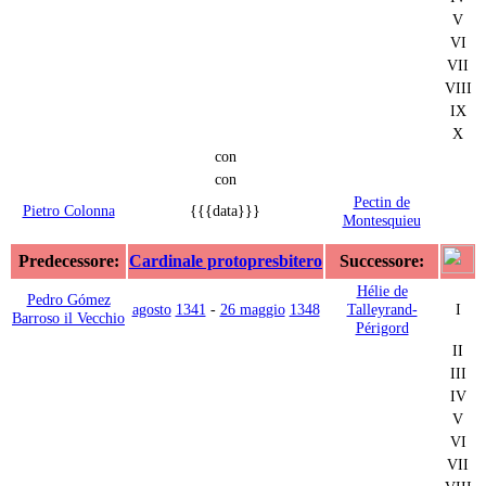
V
VI
VII
VIII
IX
X
con
con
Pectin de
Pietro Colonna
{{{data}}}
Montesquieu
Predecessore:
Cardinale protopresbitero
Successore:
Hélie de
Pedro Gómez
agosto
1341
-
26 maggio
1348
Talleyrand-
I
Barroso il Vecchio
Périgord
II
III
IV
V
VI
VII