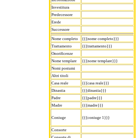
Investitura
Predecessore
Erede
Successore
Nome completo
{{{nome completo}}}
Trattamento
{{{trattamento}}}
Onorificenze
Nome templare
{{{nome templare}}}
Nomi postumi
Altri titoli
Casa reale
{{{casa reale}}}
Dinastia
{{{dinastia}}}
Padre
{{{padre}}}
Madre
{{{madre}}}
Coniuge
{{{coniuge 1}}}
Consorte
Consorte di