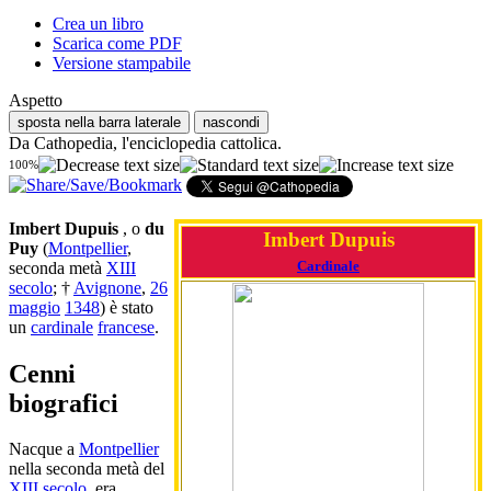
Crea un libro
Scarica come PDF
Versione stampabile
Aspetto
sposta nella barra laterale
nascondi
Da Cathopedia, l'enciclopedia cattolica.
100%
Imbert Dupuis
, o
du
Imbert Dupuis
Puy
(
Montpellier
,
Cardinale
seconda metà
XIII
secolo
; †
Avignone
,
26
maggio
1348
) è stato
un
cardinale
francese
.
Cenni
biografici
Nacque a
Montpellier
nella seconda metà del
XIII secolo
, era