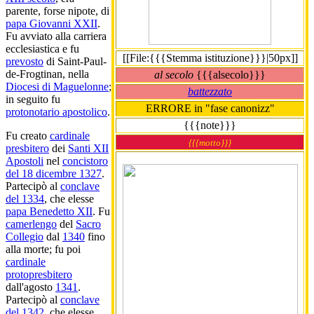
parente, forse nipote, di
papa Giovanni XXII
.
Fu avviato alla carriera
ecclesiastica e fu
[[File:{{{Stemma istituzione}}}|50px]]
prevosto
di Saint-Paul-
de-Frogtinan, nella
al secolo
{{{alsecolo}}}
Diocesi di Maguelonne
;
battezzato
in seguito fu
ERRORE in "fase canonizz"
protonotario apostolico
.
{{{note}}}
Fu creato
cardinale
{{{motto}}}
presbitero
dei
Santi XII
Apostoli
nel
concistoro
del 18 dicembre 1327
.
Partecipò al
conclave
del 1334
, che elesse
papa Benedetto XII
. Fu
camerlengo
del
Sacro
Collegio
dal
1340
fino
alla morte; fu poi
cardinale
protopresbitero
dall'agosto
1341
.
Partecipò al
conclave
del 1342
, che elesse