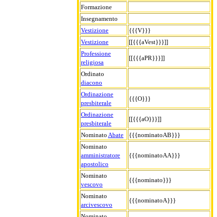
Formazione
Insegnamento
Vestizione
{{{V}}}
Vestizione
[[{{{aVest}}}]]
Professione
[[{{{aPR}}}]]
religiosa
Ordinato
diacono
Ordinazione
{{{O}}}
presbiterale
Ordinazione
[[{{{aO}}}]]
presbiterale
Nominato
Abate
{{{nominatoAB}}}
Nominato
amministratore
{{{nominatoAA}}}
apostolico
Nominato
{{{nominato}}}
vescovo
Nominato
{{{nominatoA}}}
arcivescovo
Nominato