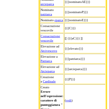
{{{nominatoAE}}}
arcieparca
Nominato
{{{nominatoP}}}
patriarca
Nominato
eparca
{{{nominatoE}}}
Consacrazione
{{{C}}}
vescovile
Consacrazione
[[ {{{aC}}} ]]
vescovile
Elevazione ad
{{{elevato}}}
Arcivescovo
Elevazione a
{{{patriarca}}}
Patriarca
Elevazione ad
{{{arcieparca}}}
Arcieparca
Creazione
{{{P}}}
a
Cardinale
Creato
Errore
nell'espressione:
carattere di
(
vedi
)
punteggiatura "