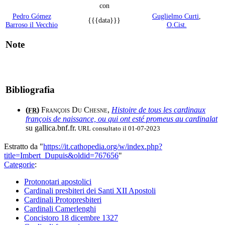
con
Pedro Gómez
Guglielmo Curti
,
{{{data}}}
Barroso il Vecchio
O.Cist.
Note
Bibliografia
(
)
François Du Chesne
,
Histoire de tous les cardinaux
FR
françois de naissance, ou qui ont esté promeus au cardinalat
su gallica.bnf.fr.
URL consultato il 01-07-2023
Estratto da "
https://it.cathopedia.org/w/index.php?
title=Imbert_Dupuis&oldid=767656
"
Categorie
:
Protonotari apostolici
Cardinali presbiteri dei Santi XII Apostoli
Cardinali Protopresbiteri
Cardinali Camerlenghi
Concistoro 18 dicembre 1327