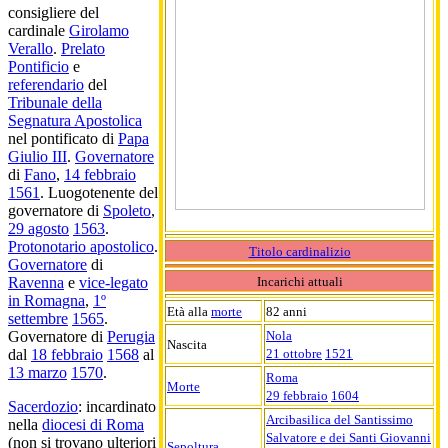
consigliere del
cardinale
Girolamo
Verallo
.
Prelato
Pontificio
e
referendario
del
Tribunale della
Segnatura Apostolica
nel pontificato di
Papa
Giulio III
.
Governatore
di
Fano
,
14 febbraio
1561
. Luogotenente del
governatore di
Spoleto
,
29 agosto
1563
.
Protonotario apostolico
.
Titolo cardinalizio
Governatore
di
Incarichi attuali
Ravenna
e
vice-legato
in Romagna
,
1º
Età alla
morte
82 anni
settembre
1565
.
Nola
Governatore di
Perugia
Nascita
21 ottobre
1521
dal
18 febbraio
1568
al
13 marzo
1570
.
Roma
Morte
29 febbraio
1604
Sacerdozio
: incardinato
Arcibasilica del Santissimo
nella
diocesi di Roma
Salvatore e dei Santi Giovanni
(non si trovano ulteriori
Sepoltura