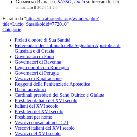
Giampiero Brunelli
,
SASSO, Lucio
su treccani.it.
URL
consultato il 2024-11-24
Estratto da "
https://it.cathopedia.org/w/index.php?
title=Lucio_Sassi&oldid=772010
"
Categorie
:
Prelati d'onore di Sua Santità
Referendari dei Tribunali della Segnatura Apostolica di
Giustizia e di Grazia
Governatori di Fano
Governatori di Ravenna
Legati pontifici in Romagna
Governatori di Perugia
Vescovi di Ripatransone
Reggenti della Penitenzieria Apostolica
Datari apostolici
Cardinali presbiteri dei Santi Quirico e Giulitta
Presbiteri italiani del XVI secolo
Italiani del XVI secolo
Presbiteri del XVI secolo
Presbiteri per nome
Vescovi consacrati nel 1571
Vescovi italiani del XVI secolo
Vescovi del XVI secolo