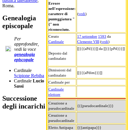
basilica lateranense
,
Errore
Roma.
nell'espressione:
carattere di
(
vedi
)
Genealogia
punteggiatura "
episcopale
{" non
riconosciuto.
Creato
17 settembre
1593
da
Per
Cardinale
Clemente VIII
(
vedi
)
approfondire,
[[{{{aPd}}}]] da [[{{{pPd}}}]]
vedi la voce
Deposto dal
genealogia
cardinalato
episcopale
Dimissioni dal
Cardinale
[[{{{aPdim}}}]]
cardinalato
Scipione Rebiba
Cardinale
Lucio
Cardinale per
Sassi
Cardinale
elettore
Successione
Creazione a
degli incarichi
{{{pseudocardinale}}}
pseudocardinale
Creazione a
pseudocardinale
Eletto Antipapa
{{{antipapa}}}