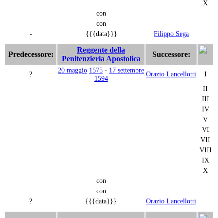
X
con
con
-
{{{data}}}
Filippo Sega
Reggente della
Predecessore:
Successore:
Penitenzieria Apostolica
20 maggio
1575
-
17 settembre
?
Orazio Lancellotti
I
1594
II
III
IV
V
VI
VII
VIII
IX
X
con
con
?
{{{data}}}
Orazio Lancellotti