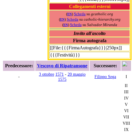
Collegamenti esterni
(
)
Scheda
su
gcatholic.org
EN
(
)
Scheda
su
catholic-hierarchy.org
EN
(
)
Scheda
su
Salvador Miranda
EN
Invito all'ascolto
Firma autografa
[[File:{{{FirmaAutografa}}}|250px]]
{{{Festività}}}
Predecessore:
Vescovo di Ripatransone
Successore:
3 ottobre
1571
-
20 maggio
-
Filippo Sega
I
1575
II
III
IV
V
VI
VII
VIII
IX