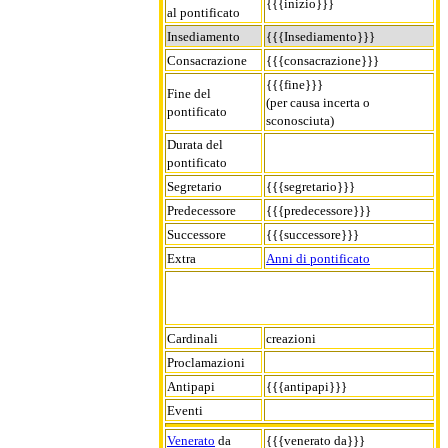
{{{inizio}}}
al pontificato
Insediamento
{{{Insediamento}}}
Consacrazione
{{{consacrazione}}}
{{{fine}}}
Fine del
(per causa incerta o
pontificato
sconosciuta)
Durata del
pontificato
Segretario
{{{segretario}}}
Predecessore
{{{predecessore}}}
Successore
{{{successore}}}
Extra
Anni di pontificato
Cardinali
creazioni
Proclamazioni
Antipapi
{{{antipapi}}}
Eventi
Venerato
da
{{{venerato da}}}