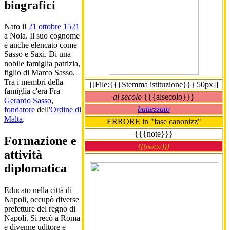
biografici
Nato il
21 ottobre
1521
a Nola. Il suo cognome
è anche elencato come
Sasso e Saxi. Di una
nobile famiglia patrizia,
figlio di Marco Sasso.
Tra i membri della
[[File:{{{Stemma istituzione}}}|50px]]
famiglia c'era Fra
al secolo
{{{alsecolo}}}
Gerardo Sasso
,
battezzato
fondatore
dell'
Ordine di
Malta
.
ERRORE in "fase canonizz"
{{{note}}}
Formazione e
{{{motto}}}
attività
diplomatica
Educato nella città di
Napoli, occupò diverse
prefetture del regno di
Napoli. Si recò a Roma
e divenne uditore e