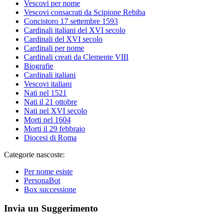
Vescovi per nome
Vescovi consacrati da Scipione Rebiba
Concistoro 17 settembre 1593
Cardinali italiani del XVI secolo
Cardinali del XVI secolo
Cardinali per nome
Cardinali creati da Clemente VIII
Biografie
Cardinali italiani
Vescovi italiani
Nati nel 1521
Nati il 21 ottobre
Nati nel XVI secolo
Morti nel 1604
Morti il 29 febbraio
Diocesi di Roma
Categorie nascoste:
Per nome esiste
PersonaBot
Box successione
Invia un Suggerimento