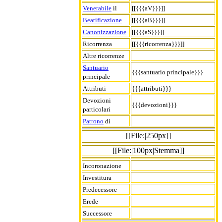
Venerabile
il
[[{{{aV}}}]]
Beatificazione
[[{{{aB}}}]]
Canonizzazione
[[{{{aS}}}]]
Ricorrenza
[[{{{ricorrenza}}}]]
Altre ricorrenze
Santuario
{{{santuario principale}}}
principale
Attributi
{{{attributi}}}
Devozioni
{{{devozioni}}}
particolari
Patrono
di
[[File:|250px]]
[[File:|100px|Stemma]]
Incoronazione
Investitura
Predecessore
Erede
Successore