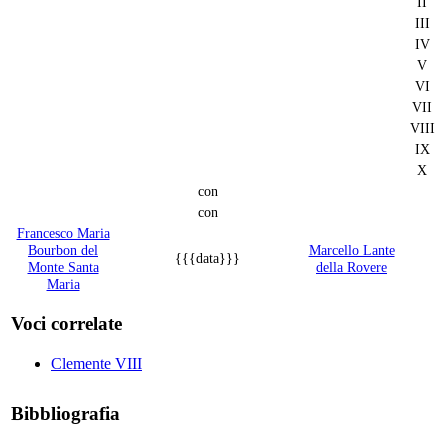
II
III
IV
V
VI
VII
VIII
IX
X
con
con
Francesco Maria
Bourbon del
Marcello Lante
{{{data}}}
Monte Santa
della Rovere
Maria
Voci correlate
Clemente VIII
Bibbliografia