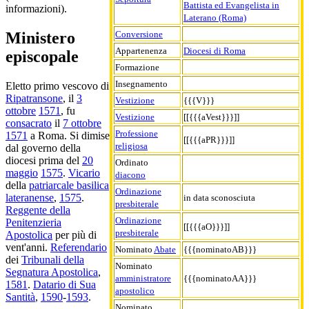
Battista ed Evangelista in
informazioni).
Laterano (Roma)
Conversione
Ministero
Appartenenza
Diocesi di Roma
episcopale
Formazione
Insegnamento
Eletto primo vescovo di
Ripatransone
, il
3
Vestizione
{{{V}}}
ottobre
1571
, fu
Vestizione
[[{{{aVest}}}]]
consacrato
il
7 ottobre
Professione
1571
a Roma. Si dimise
[[{{{aPR}}}]]
religiosa
dal governo della
diocesi prima del
20
Ordinato
maggio
1575
.
Vicario
diacono
della
patriarcale basilica
Ordinazione
lateranense
,
1575
.
in data sconosciuta
presbiterale
Reggente della
Ordinazione
Penitenzieria
[[{{{aO}}}]]
presbiterale
Apostolica
per più di
vent'anni.
Referendario
Nominato
Abate
{{{nominatoAB}}}
dei
Tribunali della
Nominato
Segnatura Apostolica
,
amministratore
{{{nominatoAA}}}
1581
.
Datario di Sua
apostolico
Santità
,
1590
-
1593
.
Nominato