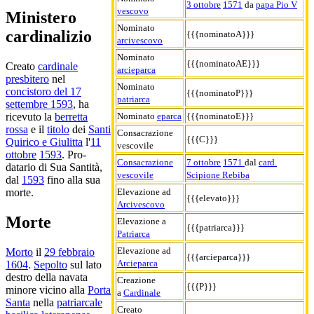
3 ottobre
1571
da
papa Pio V
vescovo
Ministero
Nominato
cardinalizio
{{{nominatoA}}}
arcivescovo
Nominato
{{{nominatoAE}}}
Creato
cardinale
arcieparca
presbitero
nel
Nominato
concistoro del 17
{{{nominatoP}}}
patriarca
settembre 1593
, ha
Nominato
eparca
{{{nominatoE}}}
ricevuto la
berretta
rossa
e il
titolo
dei
Santi
Consacrazione
{{{C}}}
Quirico e Giulitta
l'
11
vescovile
ottobre
1593
. Pro-
Consacrazione
7 ottobre
1571
dal
card.
datario di Sua Santità,
vescovile
Scipione Rebiba
dal
1593
fino alla sua
Elevazione ad
morte.
{{{elevato}}}
Arcivescovo
Morte
Elevazione a
{{{patriarca}}}
Patriarca
Elevazione ad
Morto
il
29 febbraio
{{{arcieparca}}}
Arcieparca
1604
.
Sepolto
sul lato
destro della navata
Creazione
{{{P}}}
minore vicino alla
Porta
a
Cardinale
Santa
nella
patriarcale
Creato