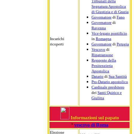
Tribunali della
Segnatura Apostolica
di Giustizia e di Grazia
Governatore
di
Fano
Governatore
di
Ravenna
Vice-legato pontificio
Incarichi
in
Romagna
ricoperti
Governatore
di
Perugia
Vescovo
di
Ripatransone
Reggente della
Penitenzieria
Apostolica
Datario
di
Sua Santità
Pro-Datario apostolico
Cardinale presbitero
dei
Santi Quirico e
Giulitta
Informazioni sul papato
°
vescovo di Roma
Elezione