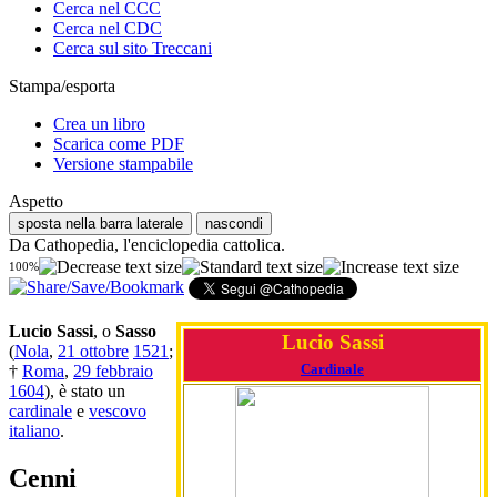
Cerca nel CCC
Cerca nel CDC
Cerca sul sito Treccani
Stampa/esporta
Crea un libro
Scarica come PDF
Versione stampabile
Aspetto
sposta nella barra laterale
nascondi
Da Cathopedia, l'enciclopedia cattolica.
100%
Lucio Sassi
, o
Sasso
Lucio Sassi
(
Nola
,
21 ottobre
1521
;
Cardinale
†
Roma
,
29 febbraio
1604
), è stato un
cardinale
e
vescovo
italiano
.
Cenni