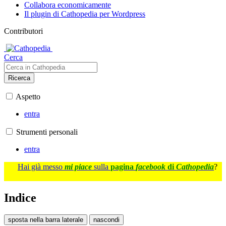
Collabora economicamente
Il plugin di Cathopedia per Wordpress
Contributori
Cerca
Ricerca
Aspetto
entra
Strumenti personali
entra
Hai già messo
mi piace
sulla
pagina
facebook
di
Cathopedia
?
Indice
sposta nella barra laterale
nascondi