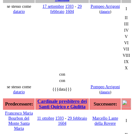
se stesso come
17 settembre
1593
-
29
Pompeo Arrigoni
I
datario
febbraio
1604
(
datario
)
II
III
IV
V
VI
VII
VIII
IX
X
con
con
se stesso come
Pompeo Arrigoni
{{{data}}}
datario
(
datario
)
Cardinale presbitero dei
Predecessore:
Successore:
Santi Quirico e Giulitta
Francesco Maria
Bourbon del
11 ottobre
1593
-
29 febbraio
Marcello Lante
I
Monte Santa
1604
della Rovere
Maria