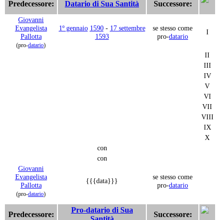
Predecessore:
Datario di Sua Santità
Successore:
Giovanni
Evangelista
1º gennaio
1590
-
17 settembre
se stesso come
I
Pallotta
1593
pro-
datario
(pro-
datario
)
II
III
IV
V
VI
VII
VIII
IX
X
con
con
Giovanni
Evangelista
se stesso come
{{{data}}}
Pallotta
pro-
datario
(pro-
datario
)
Pro-datario di Sua
Predecessore:
Successore:
Santità