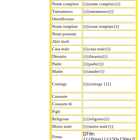
Nome completo
{{{nome completo}}}
Trattamento
{{{trattamento}}}
Onorificenze
Nome templare
{{{nome templare}}}
Nomi postumi
Altri titoli
Casa reale
{{{casa reale}}}
Dinastia
{{{dinastia}}}
Padre
{{{padre}}}
Madre
{{{madre}}}
Coniuge
{{{coniuge 1}}}
Consorte
Consorte di
Figli
Religione
{{{religione}}}
Motto reale
{{{motto reale}}}
[[File:
Firma
{{{firma}}}|150x150px]]