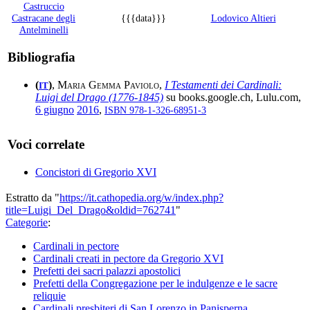
Castruccio
Castracane degli
{{{data}}}
Lodovico Altieri
Antelminelli
Bibliografia
(
)
,
Maria Gemma Paviolo
,
I Testamenti dei Cardinali:
IT
Luigi del Drago (1776-1845)
su books.google.ch, Lulu.com,
6 giugno
2016
,
ISBN 978-1-326-68951-3
Voci correlate
Concistori di Gregorio XVI
Estratto da "
https://it.cathopedia.org/w/index.php?
title=Luigi_Del_Drago&oldid=762741
"
Categorie
:
Cardinali in pectore
Cardinali creati in pectore da Gregorio XVI
Prefetti dei sacri palazzi apostolici
Prefetti della Congregazione per le indulgenze e le sacre
reliquie
Cardinali presbiteri di San Lorenzo in Panisperna