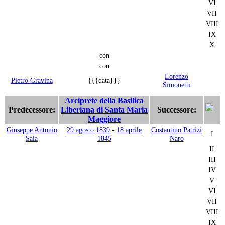
VI
VII
VIII
IX
X
con
con
Lorenzo
Pietro Gravina
{{{data}}}
Simonetti
Arciprete della Basilica
Predecessore:
Liberiana di Santa Maria
Successore:
Maggiore
Giuseppe Antonio
29 agosto
1839
-
18 aprile
Costantino Patrizi
I
Sala
1845
Naro
II
III
IV
V
VI
VII
VIII
IX