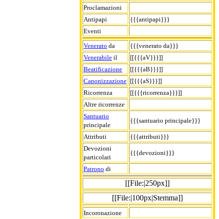
Proclamazioni
Antipapi
{{{antipapi}}}
Eventi
Venerato
da
{{{venerato da}}}
Venerabile
il
[[{{{aV}}}]]
Beatificazione
[[{{{aB}}}]]
Canonizzazione
[[{{{aS}}}]]
Ricorrenza
[[{{{ricorrenza}}}]]
Altre ricorrenze
Santuario
{{{santuario principale}}}
principale
Attributi
{{{attributi}}}
Devozioni
{{{devozioni}}}
particolari
Patrono
di
[[File:|250px]]
[[File:|100px|Stemma]]
Incoronazione