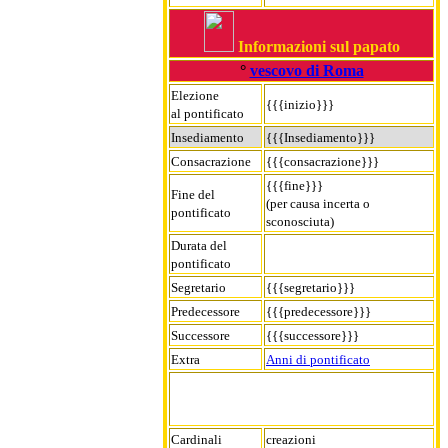
Informazioni sul papato
°
vescovo di Roma
Elezione
{{{inizio}}}
al pontificato
Insediamento
{{{Insediamento}}}
Consacrazione
{{{consacrazione}}}
{{{fine}}}
Fine del
(per causa incerta o
pontificato
sconosciuta)
Durata del
pontificato
Segretario
{{{segretario}}}
Predecessore
{{{predecessore}}}
Successore
{{{successore}}}
Extra
Anni di pontificato
Cardinali
creazioni