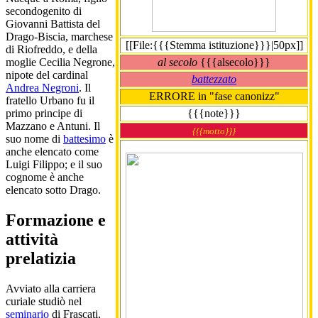
secondogenito di
Giovanni Battista del
Drago-Biscia, marchese
[[File:{{{Stemma istituzione}}}|50px]]
di Riofreddo, e della
al secolo
{{{alsecolo}}}
moglie Cecilia Negrone,
nipote del cardinal
battezzato
Andrea Negroni
. Il
ERRORE in "fase canonizz"
fratello Urbano fu il
{{{note}}}
primo principe di
Mazzano e Antuni. Il
{{{motto}}}
suo nome di
battesimo
è
anche elencato come
Luigi Filippo; e il suo
cognome è anche
elencato sotto Drago.
Formazione e
attività
prelatizia
Avviato alla carriera
curiale studiò nel
seminario
di Frascati,