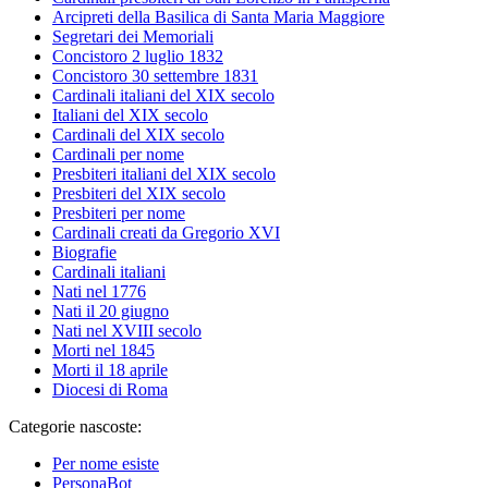
Arcipreti della Basilica di Santa Maria Maggiore
Segretari dei Memoriali
Concistoro 2 luglio 1832
Concistoro 30 settembre 1831
Cardinali italiani del XIX secolo
Italiani del XIX secolo
Cardinali del XIX secolo
Cardinali per nome
Presbiteri italiani del XIX secolo
Presbiteri del XIX secolo
Presbiteri per nome
Cardinali creati da Gregorio XVI
Biografie
Cardinali italiani
Nati nel 1776
Nati il 20 giugno
Nati nel XVIII secolo
Morti nel 1845
Morti il 18 aprile
Diocesi di Roma
Categorie nascoste:
Per nome esiste
PersonaBot