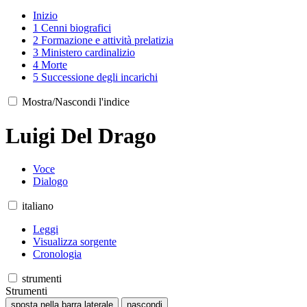
Inizio
1
Cenni biografici
2
Formazione e attività prelatizia
3
Ministero cardinalizio
4
Morte
5
Successione degli incarichi
Mostra/Nascondi l'indice
Luigi Del Drago
Voce
Dialogo
italiano
Leggi
Visualizza sorgente
Cronologia
strumenti
Strumenti
sposta nella barra laterale
nascondi