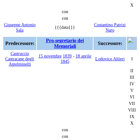
X
con
con
Giuseppe Antonio
Costantino Patrizi
{{{data}}}
Sala
Naro
Pro-segretario dei
Predecessore:
Successore:
Memoriali
Castruccio
15 novembre
1839
-
18 aprile
Castracane degli
Lodovico Altieri
I
1845
Antelminelli
II
III
IV
V
VI
VII
VIII
IX
X
con
con