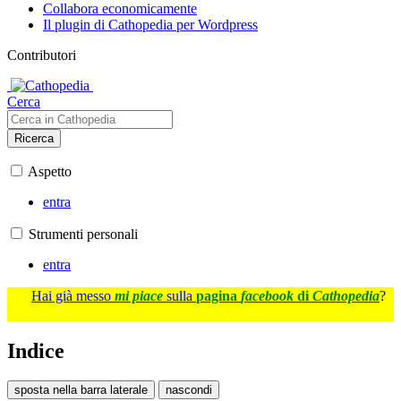
Collabora economicamente
Il plugin di Cathopedia per Wordpress
Contributori
Cerca
Ricerca
Aspetto
entra
Strumenti personali
entra
Hai già messo
mi piace
sulla
pagina
facebook
di
Cathopedia
?
Indice
sposta nella barra laterale
nascondi