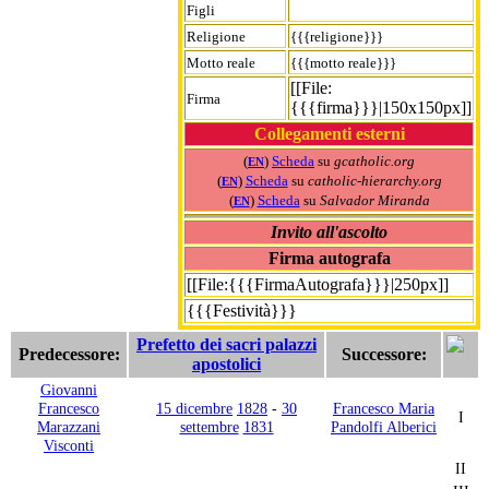
Figli
Religione
{{{religione}}}
Motto reale
{{{motto reale}}}
[[File:
Firma
{{{firma}}}|150x150px]]
Collegamenti esterni
(
)
Scheda
su
gcatholic.org
EN
(
)
Scheda
su
catholic-hierarchy.org
EN
(
)
Scheda
su
Salvador Miranda
EN
Invito all'ascolto
Firma autografa
[[File:{{{FirmaAutografa}}}|250px]]
{{{Festività}}}
Prefetto dei sacri palazzi
Predecessore:
Successore:
apostolici
Giovanni
Francesco
15 dicembre
1828
-
30
Francesco Maria
I
Marazzani
settembre
1831
Pandolfi Alberici
Visconti
II