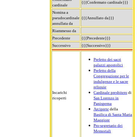
{{{Confermato cardinale}}}
cardinale
Nomina a
pseudocardinale
{{{Annullato da}}}
annullata da
Riammesso da
Precedente
{{{Precedente}}}
Successivo
{{{Successivo}}}
Prefetto dei sacri
palazzi apostolici
Prefetto della
Congregazione per le
indulgenze e le sacre
reliquie
Incarichi
Cardinale presbitero
di
ricoperti
San Lorenzo in
Panisperna
Arciprete
della
Basilica di Santa Maria
Maggiore
Pro-segretario dei
Memoriali