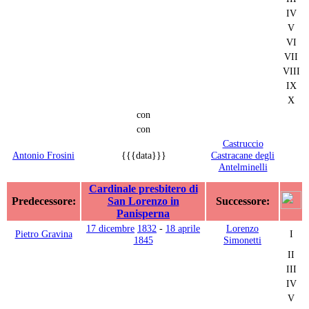
IV
V
VI
VII
VIII
IX
X
con
con
Castruccio
Antonio Frosini
{{{data}}}
Castracane degli
Antelminelli
Cardinale presbitero di
Predecessore:
San Lorenzo in
Successore:
Panisperna
17 dicembre
1832
-
18 aprile
Lorenzo
Pietro Gravina
I
1845
Simonetti
II
III
IV
V