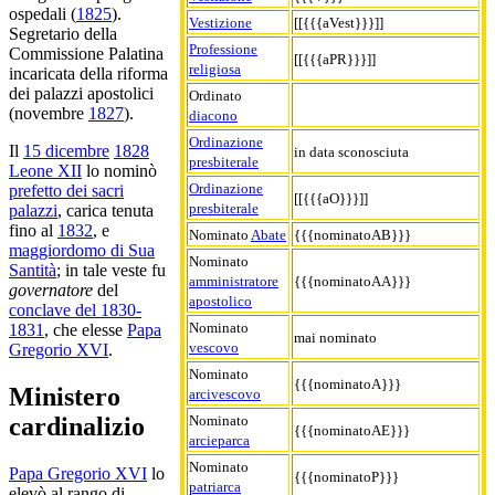
ospedali (
1825
).
Vestizione
[[{{{aVest}}}]]
Segretario della
Professione
Commissione Palatina
[[{{{aPR}}}]]
religiosa
incaricata della riforma
dei palazzi apostolici
Ordinato
(novembre
1827
).
diacono
Ordinazione
Il
15 dicembre
1828
in data sconosciuta
presbiterale
Leone XII
lo nominò
Ordinazione
prefetto dei sacri
[[{{{aO}}}]]
presbiterale
palazzi
, carica tenuta
fino al
1832
, e
Nominato
Abate
{{{nominatoAB}}}
maggiordomo di Sua
Nominato
Santità
; in tale veste fu
amministratore
{{{nominatoAA}}}
governatore
del
apostolico
conclave del 1830-
Nominato
1831
, che elesse
Papa
mai nominato
vescovo
Gregorio XVI
.
Nominato
{{{nominatoA}}}
Ministero
arcivescovo
Nominato
cardinalizio
{{{nominatoAE}}}
arcieparca
Nominato
Papa Gregorio XVI
lo
{{{nominatoP}}}
patriarca
elevò al rango di