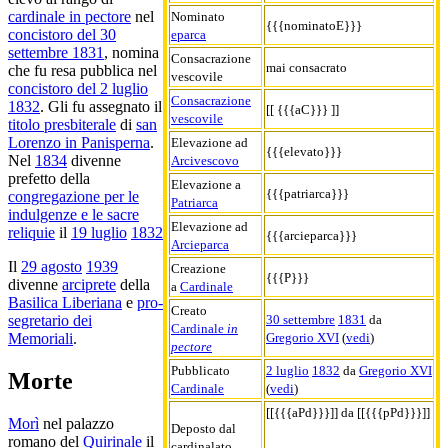
cardinale in pectore
nel
Nominato
{{{nominatoE}}}
concistoro del 30
eparca
settembre 1831
, nomina
Consacrazione
mai consacrato
che fu resa pubblica nel
vescovile
concistoro del 2 luglio
Consacrazione
1832
. Gli fu assegnato il
[[ {{{aC}}} ]]
vescovile
titolo presbiterale
di
san
Lorenzo in Panisperna
.
Elevazione ad
{{{elevato}}}
Nel
1834
divenne
Arcivescovo
prefetto della
Elevazione a
{{{patriarca}}}
congregazione per le
Patriarca
indulgenze e le sacre
Elevazione ad
reliquie
il
19 luglio
1832
{{{arcieparca}}}
Arcieparca
Il
29 agosto
1939
Creazione
{{{P}}}
divenne
arciprete
della
a
Cardinale
Basilica Liberiana
e
pro-
Creato
30 settembre
1831
da
segretario dei
Cardinale
in
Gregorio XVI
(
vedi
)
Memoriali
.
pectore
Pubblicato
2 luglio
1832
da
Gregorio XVI
Morte
Cardinale
(
vedi
)
[[{{{aPd}}}]] da [[{{{pPd}}}]]
Morì
nel palazzo
Deposto dal
romano del
Quirinale
il
cardinalato