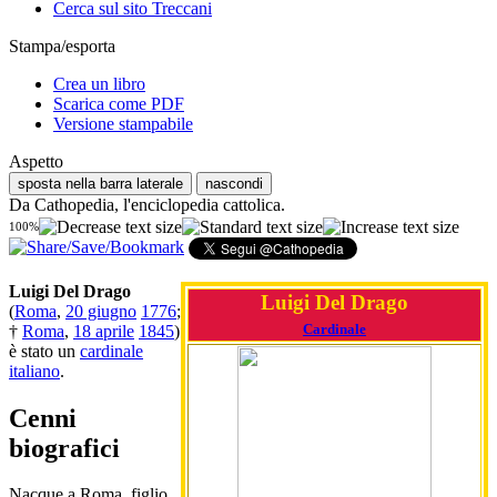
Cerca sul sito Treccani
Stampa/esporta
Crea un libro
Scarica come PDF
Versione stampabile
Aspetto
sposta nella barra laterale
nascondi
Da Cathopedia, l'enciclopedia cattolica.
100%
Luigi Del Drago
Luigi Del Drago
(
Roma
,
20 giugno
1776
;
Cardinale
†
Roma
,
18 aprile
1845
)
è stato un
cardinale
italiano
.
Cenni
biografici
Nacque a Roma, figlio