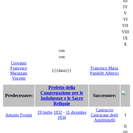
III
IV
V
VI
VII
VIII
IX
X
con
con
Giovanni
Francesco
Francesco Maria
{{{data}}}
Marazzani
Pandolfi Alberici
Visconti
Prefetto della
Congregazione per le
Predecessore:
Successore:
Indulgenze e le Sacre
Reliquie
Castruccio
19 luglio
1832
-
11 dicembre
Antonio Frosini
Castracane degli
I
1834
Antelminelli
II
III