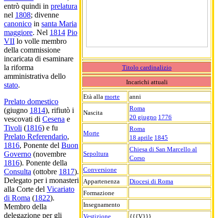
entrò quindi in
prelatura
nel
1808
; divenne
canonico
in
santa Maria
maggiore
. Nel
1814
Pio
VII
lo volle membro
della commissione
incaricata di esaminare
la riforma
Titolo cardinalizio
amministrativa dello
Incarichi attuali
stato
.
Età alla
morte
anni
Prelato domestico
Roma
(giugno
1814
), rifiutò i
Nascita
20 giugno
1776
vescovati di
Cesena
e
Tivoli
(
1816
) e fu
Roma
Morte
Prelato Referendario
,
18 aprile
1845
1816
, Ponente del
Buon
Chiesa di San Marcello al
Sepoltura
Governo
(novembre
Corso
1816
). Ponente della
Conversione
Consulta
(ottobre
1817
).
Delegato per i monasteri
Appartenenza
Diocesi di Roma
alla Corte del
Vicariato
Formazione
di Roma
(
1822
).
Insegnamento
Membro della
delegazione per gli
Vestizione
{{{V}}}