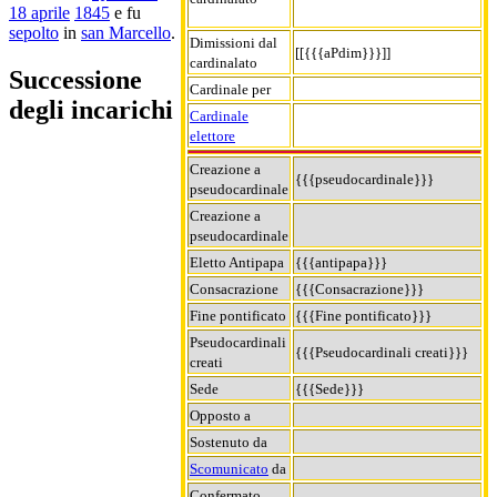
18 aprile
1845
e fu
sepolto
in
san Marcello
.
Dimissioni dal
[[{{{aPdim}}}]]
cardinalato
Successione
Cardinale per
degli incarichi
Cardinale
elettore
Creazione a
{{{pseudocardinale}}}
pseudocardinale
Creazione a
pseudocardinale
Eletto Antipapa
{{{antipapa}}}
Consacrazione
{{{Consacrazione}}}
Fine pontificato
{{{Fine pontificato}}}
Pseudocardinali
{{{Pseudocardinali creati}}}
creati
Sede
{{{Sede}}}
Opposto a
Sostenuto da
Scomunicato
da
Confermato