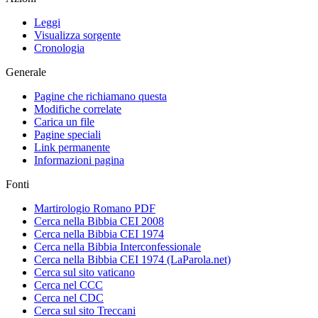
Leggi
Visualizza sorgente
Cronologia
Generale
Pagine che richiamano questa
Modifiche correlate
Carica un file
Pagine speciali
Link permanente
Informazioni pagina
Fonti
Martirologio Romano PDF
Cerca nella Bibbia CEI 2008
Cerca nella Bibbia CEI 1974
Cerca nella Bibbia Interconfessionale
Cerca nella Bibbia CEI 1974 (LaParola.net)
Cerca sul sito vaticano
Cerca nel CCC
Cerca nel CDC
Cerca sul sito Treccani