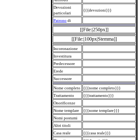
Devozioni
{{{devozioni}}}
particolari
Patrono
di
[[File:|250px]]
[[File:|100px|Stemma]]
Incoronazione
Investitura
Predecessore
Erede
Successore
Nome completo
{{{nome completo}}}
Trattamento
{{{trattamento}}}
Onorificenze
Nome templare
{{{nome templare}}}
Nomi postumi
Altri titoli
Casa reale
{{{casa reale}}}