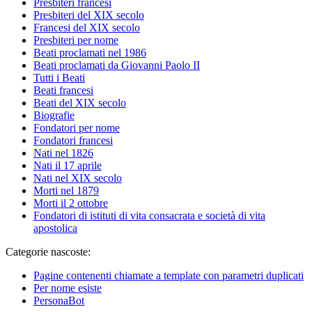
Presbiteri francesi
Presbiteri del XIX secolo
Francesi del XIX secolo
Presbiteri per nome
Beati proclamati nel 1986
Beati proclamati da Giovanni Paolo II
Tutti i Beati
Beati francesi
Beati del XIX secolo
Biografie
Fondatori per nome
Fondatori francesi
Nati nel 1826
Nati il 17 aprile
Nati nel XIX secolo
Morti nel 1879
Morti il 2 ottobre
Fondatori di istituti di vita consacrata e società di vita
apostolica
Categorie nascoste:
Pagine contenenti chiamate a template con parametri duplicati
Per nome esiste
PersonaBot