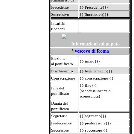
Riammesso da
Precedente
{{{Precedente}}}
Successivo
{{{Successivo}}}
Incarichi
ricoperti
Informazioni sul papato
°
vescovo di Roma
Elezione
{{{inizio}}}
al pontificato
Insediamento
{{{Insediamento}}}
Consacrazione
{{{consacrazione}}}
{{{fine}}}
Fine del
(per causa incerta o
pontificato
sconosciuta)
Durata del
pontificato
Segretario
{{{segretario}}}
Predecessore
{{{predecessore}}}
Successore
{{{successore}}}