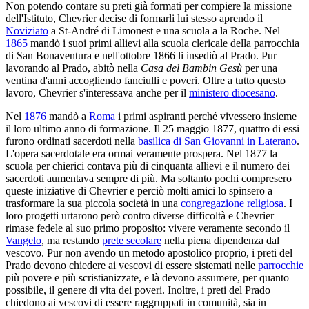
Non potendo contare su preti già formati per compiere la missione
dell'Istituto, Chevrier decise di formarli lui stesso aprendo il
Noviziato
a St-André di Limonest e una scuola a la Roche. Nel
1865
mandò i suoi primi allievi alla scuola clericale della parrocchia
di San Bonaventura e nell'ottobre 1866 li insediò al Prado. Pur
lavorando al Prado, abitò nella
Casa del Bambin Gesù
per una
ventina d'anni accogliendo fanciulli e poveri. Oltre a tutto questo
lavoro, Chevrier s'interessava anche per il
ministero diocesano
.
Nel
1876
mandò a
Roma
i primi aspiranti perché vivessero insieme
il lo­ro ultimo anno di formazione. Il 25 maggio 1877, quattro di essi
furono or­dinati sacerdoti nella
basilica di San Giovanni in Laterano
.
L'opera sacerdota­le era ormai veramente prospera. Nel 1877 la
scuola per chierici contava più di cinquanta allievi e il numero dei
sacerdoti aumentava sempre di più. Ma soltanto pochi compresero
queste iniziative di Chevrier e perciò molti amici lo spinsero a
trasformare la sua piccola società in una
congregazione religiosa
. I
loro progetti urtarono però contro diverse difficoltà e Chevrier
rimase fedele al suo primo proposito: vivere veramente secondo il
Vangelo
, ma re­stando
prete secolare
nella piena dipendenza dal
vescovo. Pur non avendo un metodo apostolico proprio, i preti del
Prado devono chiedere ai vescovi di essere sistemati nelle
parrocchie
più povere e più scristianizzate, e là devono assumere, per quanto
possibile, il genere di vita dei poveri. Inoltre, i preti del Prado
chiedono ai vescovi di essere raggrup­pati in comunità, sia in