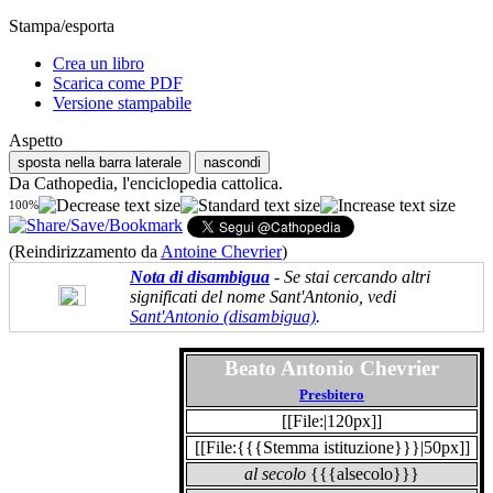
Stampa/esporta
Crea un libro
Scarica come PDF
Versione stampabile
Aspetto
sposta nella barra laterale
nascondi
Da Cathopedia, l'enciclopedia cattolica.
100%
(Reindirizzamento da
Antoine Chevrier
)
Nota di disambigua
- Se stai cercando altri
significati del nome Sant'Antonio, vedi
Sant'Antonio (disambigua)
.
Beato Antonio Chevrier
Presbitero
[[File:|120px]]
[[File:{{{Stemma istituzione}}}|50px]]
al secolo
{{{alsecolo}}}