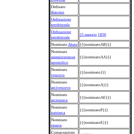
Ordinato
diacono
Ordinazione
presbiterale
Ordinazione
25 maggio
1850
presbiterale
Nominato
Abate
{{{nominatoAB}}}
Nominato
amministratore
{{{nominatoAA}}}
apostolico
Nominato
{{{nominato}}}
vescovo
Nominato
{{{nominatoA}}}
arcivescovo
Nominato
{{{nominatoAE}}}
arcieparca
Nominato
{{{nominatoP}}}
patriarca
Nominato
{{{nominatoE}}}
eparca
Consacrazione