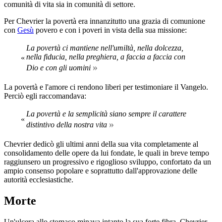
comunità di vita sia in comunità di settore.
Per Chevrier la povertà era innanzitutto una grazia di comunione
con
Gesù
povero e con i poveri in vista della sua missione:
La povertà ci mantiene nell'umiltà, nella dolcezza,
nella fiducia, nella preghiera, a faccia a faccia con
«
»
Dio e con gli uomini
La povertà e l'amore ci rendono liberi per testimoniare il Vangelo.
Perciò egli raccomandava:
La povertà e la semplicità siano sempre il carattere
«
»
distintivo della nostra vita
Chevrier dedicò gli ultimi anni della sua vita completamente al
consolida­mento delle opere da lui fondate, le quali in breve tempo
raggiunsero un progressivo e rigoglioso sviluppo, confortato da un
ampio consenso popolare e soprattutto dall'approvazione delle
autorità ecclesiastiche.
Morte
Un'ulcera allo stomaco minava intanto la sua forte fibra. Chevrier