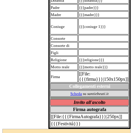
Dinastia
{{{dinastia}}}
Padre
{{{padre}}}
Madre
{{{madre}}}
Coniuge
{{{coniuge 1}}}
Consorte
Consorte di
Figli
Religione
{{{religione}}}
Motto reale
{{{motto reale}}}
[[File:
Firma
{{{firma}}}|150x150px]]
Collegamenti esterni
Scheda
su
santiebeati.it
Invito all'ascolto
Firma autografa
[[File:{{{FirmaAutografa}}}|250px]]
{{{Festività}}}