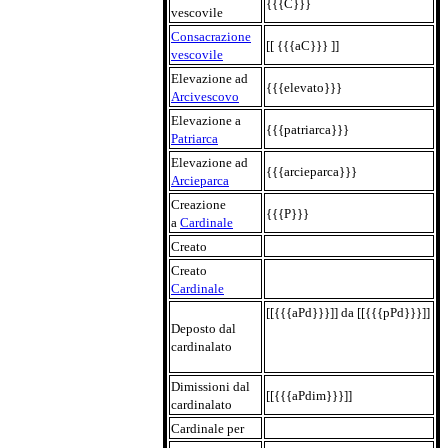
{{{C}}}
vescovile
Consacrazione
[[ {{{aC}}} ]]
vescovile
Elevazione ad
{{{elevato}}}
Arcivescovo
Elevazione a
{{{patriarca}}}
Patriarca
Elevazione ad
{{{arcieparca}}}
Arcieparca
Creazione
{{{P}}}
a
Cardinale
Creato
Creato
Cardinale
[[{{{aPd}}}]] da [[{{{pPd}}}]]
Deposto dal
cardinalato
Dimissioni dal
[[{{{aPdim}}}]]
cardinalato
Cardinale per