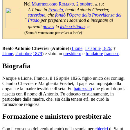
Nel
Martirologio Romano
,
2 ottobre
,
:
n. 10
A Lione in
Francia
, beato Antonio Chevrier,
sacerdote
, che
fondò
l'
Opera della Provvidenza del
«
Prado
per preparare i sacerdoti a insegnare ai
»
giovani
poveri
la
fede cristiana
.
(
)
Santo di venerazione particolare o locale
Beato Antonio Chevrier
(
Antoine
) (
Lione
,
17 aprile
1826
; †
Lione
,
2 ottobre
1879
) è stato un
presbitero
e
fondatore
francese
.
Biografia
Nacque a Lione, Francia, il 16 aprile 1826, figlio unico dei coniugi
Claudio Chevrier e Margherita Frechet, il papà era impiegato alla
dogana e la madre tessitrice di seta. Fu
battezzato
due giorni dopo la
nascita con il nome di Antonio. Fu educato cristianamente, in
particolare dalla madre, che, sin dalla tenera età, ne curò la
formazione religiosa.
Formazione e ministero presbiterale
Con il consenso dei genitori entrò nella scuola per
chierici
di Saint