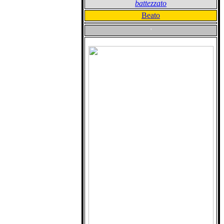
battezzato
Beato
'