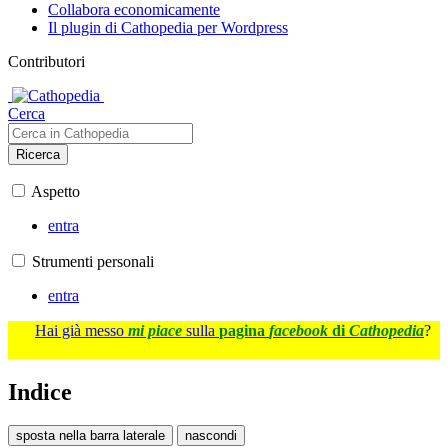
Collabora economicamente
Il plugin di Cathopedia per Wordpress
Contributori
Cerca
Ricerca
Aspetto
entra
Strumenti personali
entra
Hai già messo
mi piace
sulla
pagina
facebook
di
Cathopedia
?
Indice
sposta nella barra laterale
nascondi