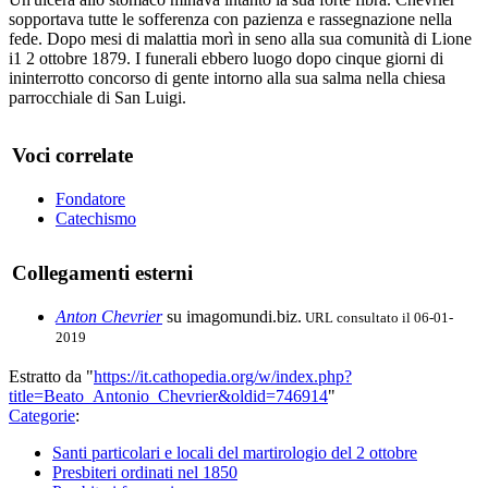
sop­portava tutte le sofferenza con pazienza e rassegnazione nella
fede. Dopo mesi di malattia morì in seno alla sua comunità di Lione
i1 2 ottobre 1879. I funerali ebbe­ro luogo dopo cinque giorni di
ininterrotto concorso di gente intorno alla sua salma nella chiesa
parrocchiale di San Luigi.
Voci correlate
Fondatore
Catechismo
Collegamenti esterni
Anton Chevrier
su imagomundi.biz.
URL consultato il 06-01-
2019
Estratto da "
https://it.cathopedia.org/w/index.php?
title=Beato_Antonio_Chevrier&oldid=746914
"
Categorie
:
Santi particolari e locali del martirologio del 2 ottobre
Presbiteri ordinati nel 1850