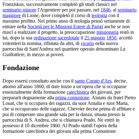
Franziskus, successivamente completò gli studi classici nel
seminario minore
l'Ar­gentiere per poi passare, nel
1846
, al
seminario
maggiore
di Lione, dove completò il corso di
teologia
con il
massimo profitto. Nel primo anno di teologia pensò seriamente di
entrare nella
Società per le Missioni Estere di Parigi
anche se non
riuscì a realizzare il progetto, la preoccupazione
missionaria
restò in
lui, dopo la sua
ordinazione sacerdotale
il
25 maggio
1850
, accettò
volentieri la nomina, rifiutata da altri, di
vica­rio
nella nuova
parrocchia di Sant'Andrea nel quartiere operaio denominato
La
Guillottiere
, in mezzo ai poveri.
Fondazione
Dopo essersi consultato anche con il
santo Curato d'Ars
, decise,
attorno all'anno 1860, di dare inizio a un'opera che si occupasse
essenzialmente della formazione
catechistica
dei giovani, per
prepararli degnamente alla
pri­ma comunione
. Aiutato da fratel Pietro
Louat, che si occupava dei ragazzi, da suor Amalia e suor Maria,
che si occupavano delle ragazze, Chevrier de­cise prima di affittare e
poi di comperare una grande sala per la danza, si­tuata presso la
parrocchia di S. Andrea, che si chiamava Prado. Ne entrò in
possesso il 10 dicembre 1860. Al Prado stabilì l'opera della
formazione cate­chistica dei giovani alla prima Comunione.