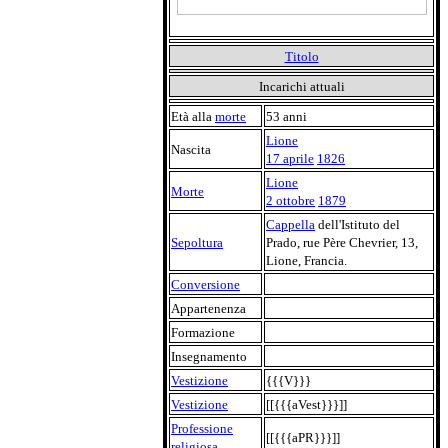
Titolo
Incarichi attuali
Età alla
morte
53 anni
Lione
Nascita
17 aprile
1826
Lione
Morte
2 ottobre
1879
Cappella
dell'Istituto del
Sepoltura
Prado, rue Père Chevrier, 13,
Lione, Francia.
Conversione
Appartenenza
Formazione
Insegnamento
Vestizione
{{{V}}}
Vestizione
[[{{{aVest}}}]]
Professione
[[{{{aPR}}}]]
religiosa