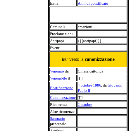
Extra
Anni di pontificato
Cardinali
creazioni
Proclamazioni
Antipapi
{{{antipapi}}}
Eventi
Iter
verso la
canonizzazione
Venerato
da
Chiesa cattolica
Venerabile
il
[[]]
4 ottobre
1986
, da
Giovanni
Beatificazione
Paolo II
Canonizzazione
[[]]
Ricorrenza
2 ottobre
Altre ricorrenze
Santuario
principale
Attributi