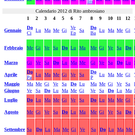
Im
Calendario 2012 di Rito ambrosiano
1
2
3
4
5
6
7
8
9
10
11
12
Do
Ve
Do
Gennaio
Lu
Ma
Me
Gi
Sa
Lu
Ma
Me
Gi
Ci
Ep
Ba
Febbraio
Me
Gi
Ve
Sa
Do
Lu
Ma
Me
Gi
Ve
Sa
Do
Marzo
Gi
Ve
Sa
Do
Lu
Ma
Me
Gi
Ve
Sa
Do
Lu
Do
Do
Aprile
Lu
Ma
Me
Gi
Ve
Sa
Lu
Ma
Me
Gi
Pa
P
Maggio
Ma
Me
Gi
Ve
Sa
Do
Lu
Ma
Me
Gi
Ve
Sa
Giugno
Ve
Sa
Do
Lu
Ma
Me
Gi
Ve
Sa
Do
Lu
Ma
Luglio
Do
Lu
Ma
Me
Gi
Ve
Sa
Do
Lu
Ma
Me
Gi
Agosto
Me
Gi
Ve
Sa
Do
Lu
Ma
Me
Gi
Ve
Sa
Do
Settembre
Sa
Do
Lu
Ma
Me
Gi
Ve
Sa
Do
Lu
Ma
Me