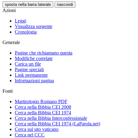
sposta nella barra laterale
nascondi
Azioni
Leggi
Visualizza sorgente
Cronologia
Generale
Pagine che richiamano questa
Modifiche correlate
Carica un file
Pagine speciali
Link permanente
Informazioni pagina
Fonti
Martirologio Romano PDF
Cerca nella Bibbia CEI 2008
Cerca nella Bibbia CEI 1974
Cerca nella Bibbia Interconfessionale
Cerca nella Bibbia CEI 1974 (LaParola.net)
Cerca sul sito vaticano
Cerca nel CCC