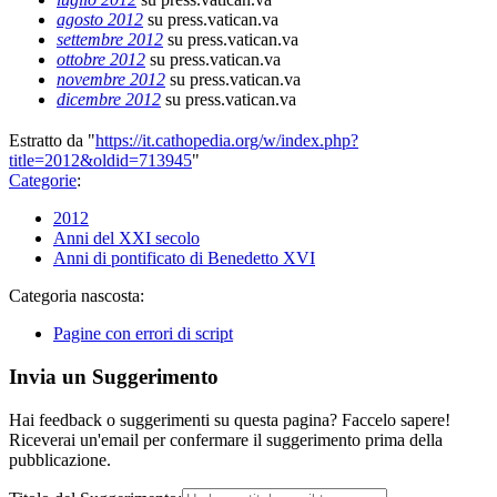
agosto 2012
su press.vatican.va
settembre 2012
su press.vatican.va
ottobre 2012
su press.vatican.va
novembre 2012
su press.vatican.va
dicembre 2012
su press.vatican.va
Estratto da "
https://it.cathopedia.org/w/index.php?
title=2012&oldid=713945
"
Categorie
:
2012
Anni del XXI secolo
Anni di pontificato di Benedetto XVI
Categoria nascosta:
Pagine con errori di script
Invia un Suggerimento
Hai feedback o suggerimenti su questa pagina? Faccelo sapere!
Riceverai un'email per confermare il suggerimento prima della
pubblicazione.