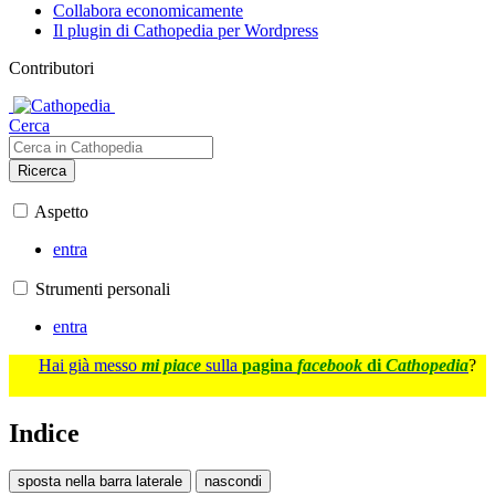
Collabora economicamente
Il plugin di Cathopedia per Wordpress
Contributori
Cerca
Ricerca
Aspetto
entra
Strumenti personali
entra
Hai già messo
mi piace
sulla
pagina
facebook
di
Cathopedia
?
Indice
sposta nella barra laterale
nascondi