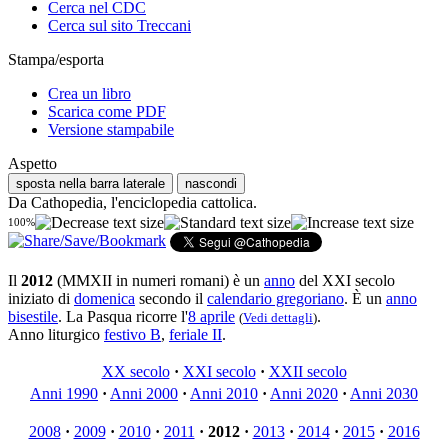
Cerca nel CDC
Cerca sul sito Treccani
Stampa/esporta
Crea un libro
Scarica come PDF
Versione stampabile
Aspetto
sposta nella barra laterale
nascondi
Da Cathopedia, l'enciclopedia cattolica.
100%
Il
2012
(MMXII in numeri romani) è un
anno
del XXI secolo
iniziato di
domenica
secondo il
calendario gregoriano
. È un
anno
bisestile
. La Pasqua ricorre l'
8 aprile
.
(
Vedi dettagli
)
Anno liturgico
festivo B
,
feriale II
.
XX secolo
·
XXI secolo
·
XXII secolo
Anni 1990
·
Anni 2000
·
Anni 2010
·
Anni 2020
·
Anni 2030
2008
·
2009
·
2010
·
2011
·
2012
·
2013
·
2014
·
2015
·
2016