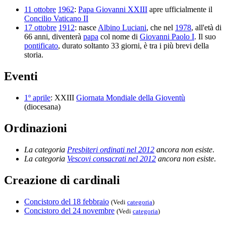
11 ottobre
1962
:
Papa Giovanni XXIII
apre ufficialmente il
Concilio Vaticano II
17 ottobre
1912
: nasce
Albino Luciani
, che nel
1978
, all'età di
66 anni, diventerà
papa
col nome di
Giovanni Paolo I
. Il suo
pontificato
, durato soltanto 33 giorni, è tra i più brevi della
storia.
Eventi
1º aprile
: XXIII
Giornata Mondiale della Gioventù
(diocesana)
Ordinazioni
La categoria
Presbiteri ordinati nel 2012
ancora non esiste
.
La categoria
Vescovi consacrati nel 2012
ancora non esiste
.
Creazione di cardinali
Concistoro del 18 febbraio
(Vedi
categoria
)
Concistoro del 24 novembre
(Vedi
categoria
)