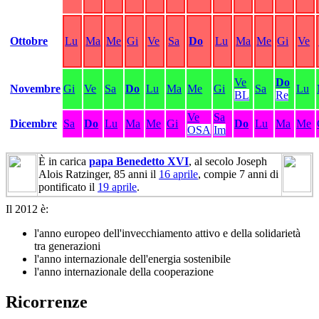
Ottobre
Lu
Ma
Me
Gi
Ve
Sa
Do
Lu
Ma
Me
Gi
Ve
Ve
Do
Novembre
Gi
Ve
Sa
Do
Lu
Ma
Me
Gi
Sa
Lu
BL
Re
Ve
Sa
Dicembre
Sa
Do
Lu
Ma
Me
Gi
Do
Lu
Ma
Me
OSA
Im
È in carica
papa Benedetto XVI
, al secolo Joseph
Alois Ratzinger, 85 anni il
16 aprile
, compie 7 anni di
pontificato il
19 aprile
.
Il 2012 è:
l'anno europeo dell'invecchiamento attivo e della solidarietà
tra generazioni
l'anno internazionale dell'energia sostenibile
l'anno internazionale della cooperazione
Ricorrenze