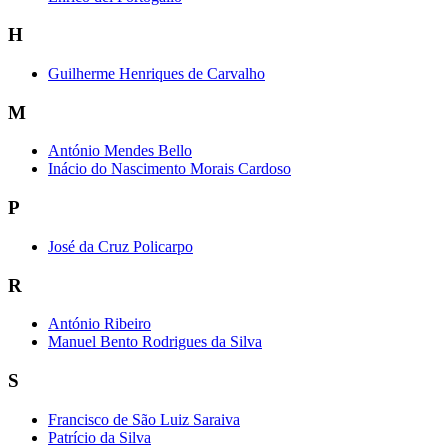
H
Guilherme Henriques de Carvalho
M
António Mendes Bello
Inácio do Nascimento Morais Cardoso
P
José da Cruz Policarpo
R
António Ribeiro
Manuel Bento Rodrigues da Silva
S
Francisco de São Luiz Saraiva
Patrício da Silva