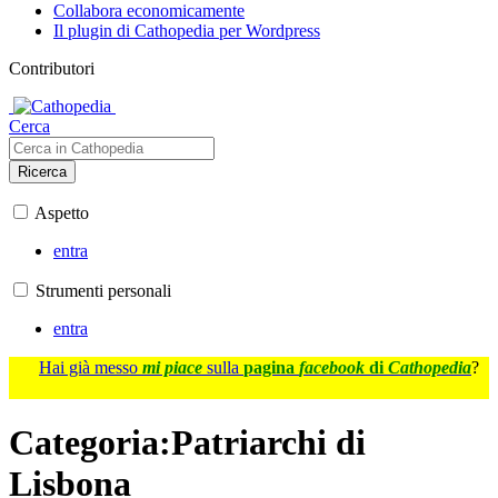
Collabora economicamente
Il plugin di Cathopedia per Wordpress
Contributori
Cerca
Ricerca
Aspetto
entra
Strumenti personali
entra
Hai già messo
mi piace
sulla
pagina
facebook
di
Cathopedia
?
Categoria
:
Patriarchi di
Lisbona