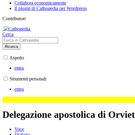
Collabora economicamente
Il plugin di Cathopedia per Wordpress
Contributori
Cerca
Ricerca
Aspetto
entra
Strumenti personali
entra
Delegazione apostolica di Orvie
Voce
Dialogo