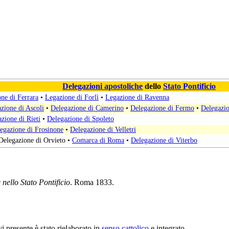
Delegazioni apostoliche
dello
Stato Pontificio
ne di Ferrara
•
Legazione di Forlì
•
Legazione di Ravenna
zione di Ascoli
•
Delegazione di Camerino
•
Delegazione di Fermo
•
Delegazio
zione di Rieti
•
Delegazione di Spoleto
egazione di Frosinone
•
Delegazione di Velletri
Delegazione di Orvieto
•
Comarca di Roma
•
Delegazione di Viterbo
 nello Stato Pontificio
. Roma 1833.
ivi presente è stato rielaborato in
senso cattolico
e integrato