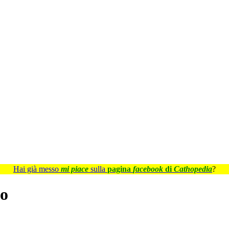
Hai già messo
mi piace
sulla
pagina
facebook
di
Cathopedia
?
to