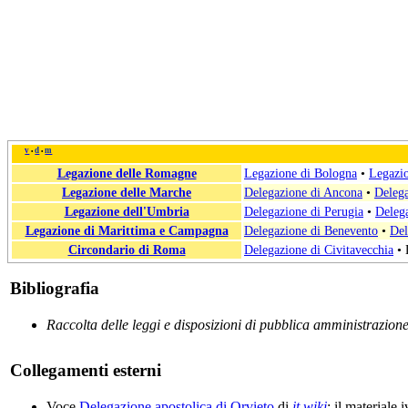
v
d
m
•
•
Legazione delle Romagne
Legazione di Bologna
•
Legazio
Legazione delle Marche
Delegazione di Ancona
•
Delega
Legazione dell'Umbria
Delegazione di Perugia
•
Delega
Legazione di Marittima e Campagna
Delegazione di Benevento
•
Del
Circondario di Roma
Delegazione di Civitavecchia
•
Bibliografia
Raccolta delle leggi e disposizioni di pubblica amministrazione
Collegamenti esterni
Voce
Delegazione apostolica di Orvieto
di
it.wiki
: il materiale 