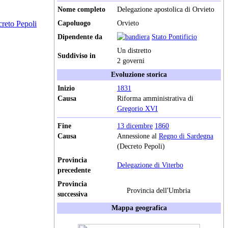
Nome completo
Delegazione apostolica di Orvieto
creto Pepoli
Capoluogo
Orvieto
Dipendente da
Stato Pontificio
Un distretto
Suddiviso in
2 governi
Evoluzione storica
Inizio
1831
Causa
Riforma amministrativa di
Gregorio XVI
Fine
13 dicembre
1860
Causa
Annessione al
Regno di Sardegna
(Decreto Pepoli)
Provincia
Delegazione di Viterbo
precedente
Provincia
Provincia dell'Umbria
successiva
Mappa geografica