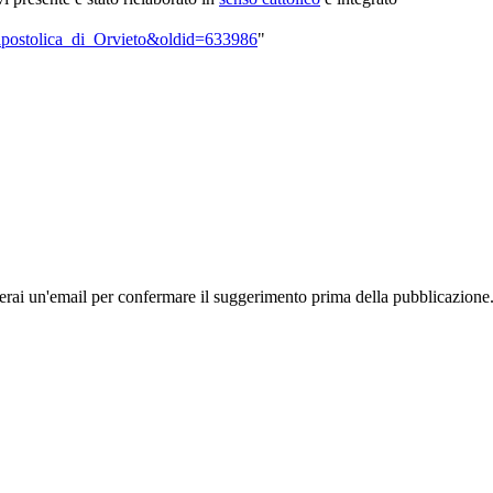
e_apostolica_di_Orvieto&oldid=633986
"
rai un'email per confermare il suggerimento prima della pubblicazione