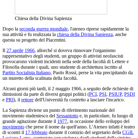
Chiesa della Divina Sapienza
Dopo la
seconda guerra mondiale
, l'ateneo riprese rapidamente la
sua attività e fu realizzata la
chiesa della Divina Sapienza
, anche
questa su progetto del Piacentini.
Il
27 aprile
1966
, allorché si doveva rinnovare l'organismo
rappresentativo degli studenti, un gruppo di attivisti neofascisti
provocarono violenti incidenti nella sede della facoltà di Lettere e
Filosofia durante i quali, uno studente di architettura iscritto al
Partito Socialista Italiano
, Paolo Rossi, perse la vita precipitando da
un muretto della scalinata della facoltà.
Alcuni giorni più tardi, il 2 maggio 1966, a seguito delle richieste di
dimissioni da parte di diversi gruppi politici (
PCI
,
PSI
,
PSIUP
,
PSDI
e
PRI
), il
rettore
dell'Università fu costretto a lasciare l'incarico.
La Sapienza diviene un punto di riferimento nazionale del
movimento studentesco del
Sessantotto
e, in particolare, fu luogo di
grande agitazione durante il
1977
, in occasione dello sviluppo del
movimento
che prese il nome da quell'anno. L'Ateneo infatti è teatro
di scontri il
17 febbraio
durante il comizio del segretario della
CGIL
Luciano Lama
, contestato con violenza dagli studenti della sinistra