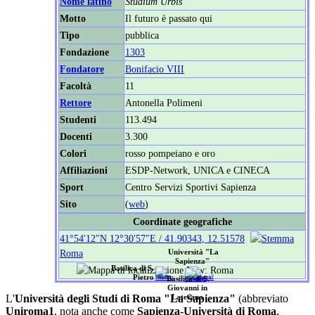
Nome latino
Studium Urbis
Motto
Il futuro è passato qui
Tipo
pubblica
Fondazione
1303
Fondatore
Bonifacio VIII
Facoltà
11
Rettore
Antonella Polimeni
Studenti
113.494
Docenti
3.300
Colori
rosso pompeiano e oro
Affiliazioni
ESDP-Network, UNICA e CINECA
Sport
Centro Servizi Sportivi Sapienza
Sito
(
web
)
Coordinate geografiche
41°54′12″N
12°30′57″E
/
41.90343
,
12.51578
Roma
Università "La
Sapienza"
Basilica di S.
Pietro
Basilica di S.
Giovanni in
L'
Università degli Studi di Roma "La Sapienza"
(abbreviato
Laterano
Uniroma1
, nota anche come
Sapienza-Università di Roma
,