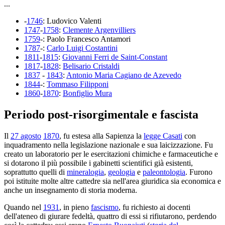
...
-
1746
: Ludovico Valenti
1747
-
1758
:
Clemente Argenvilliers
1759
-: Paolo Francesco Antamori
1787
-:
Carlo Luigi Costantini
1811
-
1815
:
Giovanni Ferri de Saint-Constant
1817
-
1828
:
Belisario Cristaldi
1837
-
1843
:
Antonio Maria Cagiano de Azevedo
1844
-:
Tommaso Filipponi
1860
-
1870
:
Bonfiglio Mura
Periodo post-risorgimentale e fascista
Il
27 agosto
1870
, fu estesa alla Sapienza la
legge Casati
con
inquadramento nella legislazione nazionale e sua laicizzazione. Fu
creato un laboratorio per le esercitazioni chimiche e farmaceutiche e
si dotarono il più possibile i gabinetti scientifici già esistenti,
soprattutto quelli di
mineralogia
,
geologia
e
paleontologia
. Furono
poi istituite molte altre cattedre sia nell'area giuridica sia economica e
anche un insegnamento di storia moderna.
Quando nel
1931
, in pieno
fascismo
, fu richiesto ai docenti
dell'ateneo di giurare fedeltà, quattro di essi si rifiutarono, perdendo