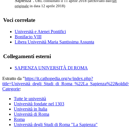
Sapienza".
URL consultato il 11 aprile 2018
(archiviato dall'
url
originale
in data 12 aprile 2018)
Voci correlate
Università e Atenei Pontifici
Bonifacio VIII
Libera Università Maria Santissima Assunta
Collegamenti esterni
SAPIENZA UNIVERSITÀ DI ROMA
Estratto da "
https://it.cathopedia.org/w/index.php?
title=Università_degli_Studi_di_Roma_%22La_Sapienza%22&oldi
Categorie
:
Tutte le università
Università fondate nel 1303
Università in Italia
Università di Roma
Roma
Università degli Studi di Roma "La Sapienza"