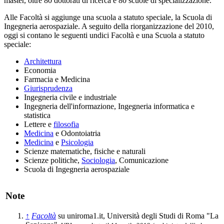
master, oltre 80 dottorati di ricerca e 80 scuole di specializzazione.
Alle Facoltà si aggiunge una scuola a statuto speciale, la Scuola di
Ingegneria aerospaziale. A seguito della riorganizzazione del 2010,
oggi si contano le seguenti undici Facoltà e una Scuola a statuto
speciale:
Architettura
Economia
Farmacia e Medicina
Giurisprudenza
Ingegneria civile e industriale
Ingegneria dell'informazione, Ingegneria informatica e
statistica
Lettere e
filosofia
Medicina
e Odontoiatria
Medicina
e
Psicologia
Scienze matematiche, fisiche e naturali
Scienze politiche,
Sociologia
, Comunicazione
Scuola di Ingegneria aerospaziale
Note
↑
Facoltà
su uniroma1.it, Università degli Studi di Roma "La