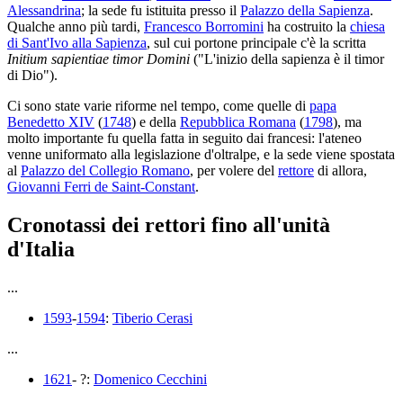
Alessandrina
; la sede fu istituita presso il
Palazzo della Sapienza
.
Qualche anno più tardi,
Francesco Borromini
ha costruito la
chiesa
di Sant'Ivo alla Sapienza
, sul cui portone principale c'è la scritta
Initium sapientiae timor Domini
("L'inizio della sapienza è il timor
di Dio").
Ci sono state varie riforme nel tempo, come quelle di
papa
Benedetto XIV
(
1748
) e della
Repubblica Romana
(
1798
), ma
molto importante fu quella fatta in seguito dai francesi: l'ateneo
venne uniformato alla legislazione d'oltralpe, e la sede viene spostata
al
Palazzo del Collegio Romano
, per volere del
rettore
di allora,
Giovanni Ferri de Saint-Constant
.
Cronotassi dei rettori fino all'unità
d'Italia
...
1593
-
1594
:
Tiberio Cerasi
...
1621
- ?:
Domenico Cecchini