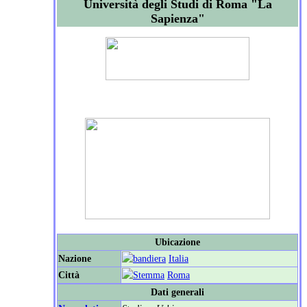
Università degli Studi di Roma "La
Sapienza"
Ubicazione
Nazione
Italia
Città
Roma
Dati generali