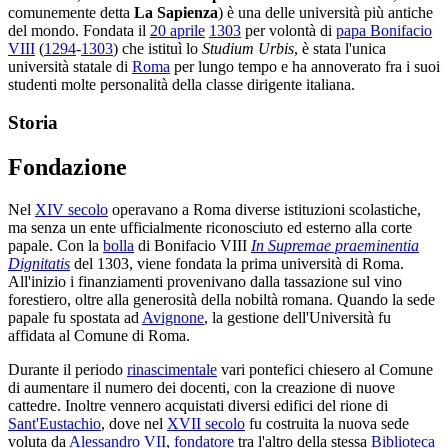
comunemente detta
La Sapienza
) è una delle università più antiche
del mondo. Fondata il
20 aprile
1303
per volontà di
papa Bonifacio
VIII
(
1294
-
1303
) che istituì lo
Studium Urbis
, è stata l'unica
università statale di
Roma
per lungo tempo e ha annoverato fra i suoi
studenti molte personalità della classe dirigente italiana.
Storia
Fondazione
Nel
XIV secolo
operavano a Roma diverse istituzioni scolastiche,
ma senza un ente ufficialmente riconosciuto ed esterno alla corte
papale. Con la
bolla
di Bonifacio VIII
In Supremae praeminentia
Dignitatis
del 1303, viene fondata la prima università di Roma.
All'inizio i finanziamenti provenivano dalla tassazione sul vino
forestiero, oltre alla generosità della nobiltà romana. Quando la sede
papale fu spostata ad
Avignone
, la gestione dell'Università fu
affidata al Comune di Roma.
Durante il periodo
rinascimentale
vari pontefici chiesero al Comune
di aumentare il numero dei docenti, con la creazione di nuove
cattedre. Inoltre vennero acquistati diversi edifici del rione di
Sant'Eustachio
, dove nel
XVII secolo
fu costruita la nuova sede
voluta da
Alessandro VII
,
fondatore
tra l'altro della stessa
Biblioteca