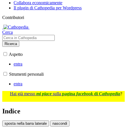
Collabora economicamente
Il plugin di Cathopedia per Wordpress
Contributori
Cerca
Ricerca
Aspetto
entra
Strumenti personali
entra
Hai già messo
mi piace
sulla
pagina
facebook
di
Cathopedia
?
Indice
sposta nella barra laterale
nascondi