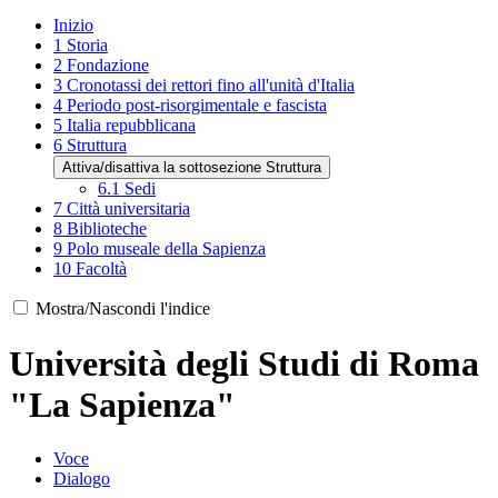
Inizio
1
Storia
2
Fondazione
3
Cronotassi dei rettori fino all'unità d'Italia
4
Periodo post-risorgimentale e fascista
5
Italia repubblicana
6
Struttura
Attiva/disattiva la sottosezione Struttura
6.1
Sedi
7
Città universitaria
8
Biblioteche
9
Polo museale della Sapienza
10
Facoltà
Mostra/Nascondi l'indice
Università degli Studi di Roma
"La Sapienza"
Voce
Dialogo