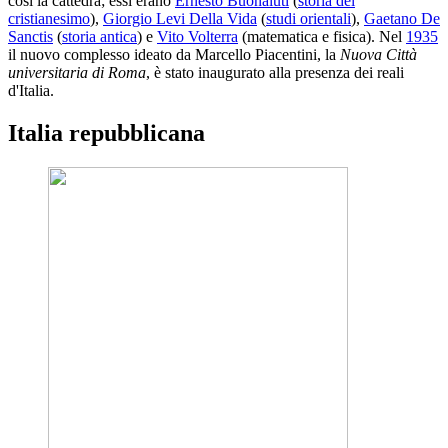
così la cattedra; essi erano
Ernesto Buonaiuti
(
storia del
cristianesimo
),
Giorgio Levi Della Vida
(
studi orientali
),
Gaetano De
Sanctis
(
storia antica
) e
Vito Volterra
(matematica e fisica). Nel
1935
il nuovo complesso ideato da Marcello Piacentini, la
Nuova Città
universitaria di Roma
, è stato inaugurato alla presenza dei reali
d'Italia.
Italia repubblicana