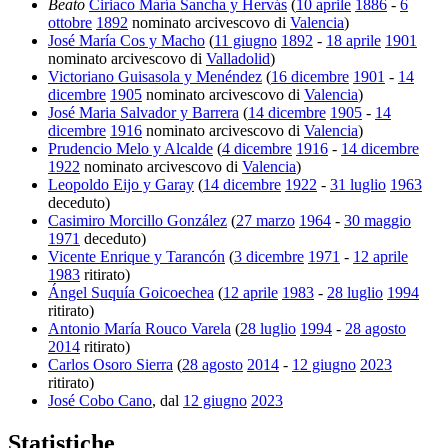
Beato
Ciriaco María Sancha y Hervás
(
10 aprile
1886
-
6
ottobre
1892
nominato arcivescovo di
Valencia
)
José María Cos y Macho
(
11 giugno
1892
-
18 aprile
1901
nominato arcivescovo di
Valladolid
)
Victoriano Guisasola y Menéndez
(
16 dicembre
1901
-
14
dicembre
1905
nominato arcivescovo di
Valencia
)
José Maria Salvador y Barrera
(
14 dicembre
1905
-
14
dicembre
1916
nominato arcivescovo di
Valencia
)
Prudencio Melo y Alcalde
(
4 dicembre
1916
-
14 dicembre
1922
nominato arcivescovo di
Valencia
)
Leopoldo Eijo y Garay
(
14 dicembre
1922
-
31 luglio
1963
deceduto)
Casimiro Morcillo González
(
27 marzo
1964
-
30 maggio
1971
deceduto)
Vicente Enrique y Tarancón
(
3 dicembre
1971
-
12 aprile
1983
ritirato)
Ángel Suquía Goicoechea
(
12 aprile
1983
-
28 luglio
1994
ritirato)
Antonio María Rouco Varela
(
28 luglio
1994
-
28 agosto
2014
ritirato)
Carlos Osoro Sierra
(
28 agosto
2014
-
12 giugno
2023
ritirato)
José Cobo Cano
, dal
12 giugno
2023
Statistiche