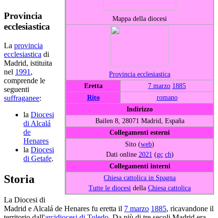
Provincia
Mappa della diocesi
ecclesiastica
La
provincia
ecclesiastica
di
Madrid, istituita
nel
1991
,
Provincia ecclesiastica
comprende le
Eretta
7 marzo
1885
seguenti
Rito
romano
suffraganee
:
Indirizzo
la
Diocesi
Bailen 8, 28071 Madrid, España
di Alcalá
de
Collegamenti esterni
Henares
Sito (
web
)
la
Diocesi
Dati online
2021
(
gc
ch
)
di Getafe
.
Collegamenti interni
Storia
Chiesa cattolica in Spagna
Tutte le diocesi
della
Chiesa cattolica
La Diocesi di
Madrid e Alcalá de Henares fu eretta il
7 marzo
1885
, ricavandone il
territorio dall'
arcidiocesi di Toledo
. Da più di tre secoli Madrid era