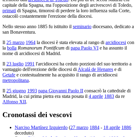
capitale della Spagna, ma l'opposizione degli arcivescovi di Toledo,
primati
di Spagna, timorosi di perdere la loro influenza sulla Corte,
ostacolò costantemente l'erezione della diocesi.
Nello stesso anno 1885 fu istituito il
seminario
diocesano, dedicato a
san Bonaventura.
Il
25 marzo
1964
la diocesi è stata elevata al rango di
arcidiocesi
con
la
bolla
Romanorum Pontificum
di
papa Paolo VI
e ha assunto il
nome di arcidiocesi di Madrid.
Il
23 luglio
1991
l'arcidiocesi ha ceduto porzioni del suo territorio a
vantaggio dell'erezione delle diocesi di
Alcalá de Henares
e di
Getafe
e contestualmente ha acquisito il rango di arcidiocesi
metropolitana
.
Il
25 giugno
1993
papa Giovanni Paolo II
consacrò la cattedrale di
Madrid, la cui prima pietra era stata posata il
4 aprile
1883
da re
Alfonso XII
.
Cronotassi dei vescovi
Narciso Martínez Izquierdo
(
27 marzo
1884
-
18 aprile
1886
deceduto)