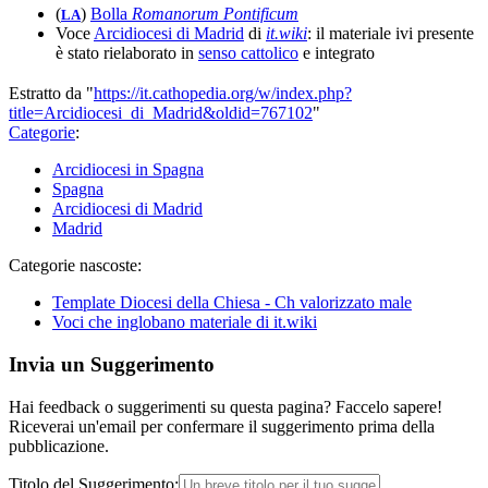
(
)
Bolla
Romanorum Pontificum
LA
Voce
Arcidiocesi di Madrid
di
it.wiki
: il materiale ivi presente
è stato rielaborato in
senso cattolico
e integrato
Estratto da "
https://it.cathopedia.org/w/index.php?
title=Arcidiocesi_di_Madrid&oldid=767102
"
Categorie
:
Arcidiocesi in Spagna
Spagna
Arcidiocesi di Madrid
Madrid
Categorie nascoste:
Template Diocesi della Chiesa - Ch valorizzato male
Voci che inglobano materiale di it.wiki
Invia un Suggerimento
Hai feedback o suggerimenti su questa pagina? Faccelo sapere!
Riceverai un'email per confermare il suggerimento prima della
pubblicazione.
Titolo del Suggerimento: