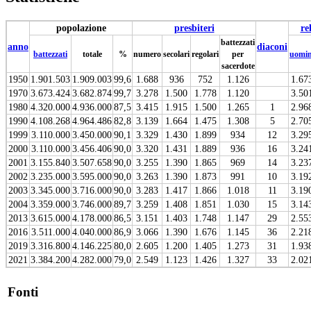
popolazione
presbiteri
re
battezzati
anno
diaconi
battezzati
totale
%
numero
secolari
regolari
per
uomin
sacerdote
1950
1.901.503
1.909.003
99,6
1.688
936
752
1.126
1.67
1970
3.673.424
3.682.874
99,7
3.278
1.500
1.778
1.120
3.50
1980
4.320.000
4.936.000
87,5
3.415
1.915
1.500
1.265
1
2.96
1990
4.108.268
4.964.486
82,8
3.139
1.664
1.475
1.308
5
2.70
1999
3.110.000
3.450.000
90,1
3.329
1.430
1.899
934
12
3.29
2000
3.110.000
3.456.406
90,0
3.320
1.431
1.889
936
16
3.24
2001
3.155.840
3.507.658
90,0
3.255
1.390
1.865
969
14
3.23
2002
3.235.000
3.595.000
90,0
3.263
1.390
1.873
991
10
3.19
2003
3.345.000
3.716.000
90,0
3.283
1.417
1.866
1.018
11
3.19
2004
3.359.000
3.746.000
89,7
3.259
1.408
1.851
1.030
15
3.14
2013
3.615.000
4.178.000
86,5
3.151
1.403
1.748
1.147
29
2.55
2016
3.511.000
4.040.000
86,9
3.066
1.390
1.676
1.145
36
2.21
2019
3.316.800
4.146.225
80,0
2.605
1.200
1.405
1.273
31
1.93
2021
3.384.200
4.282.000
79,0
2.549
1.123
1.426
1.327
33
2.02
Fonti