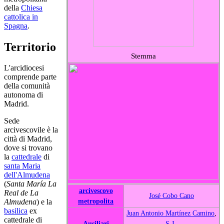
della
Chiesa
cattolica in
Spagna
.
Territorio
Stemma
L'arcidiocesi
comprende parte
della comunità
autonoma di
Madrid.
Sede
arcivescovile è la
città di Madrid,
dove si trovano
la
cattedrale
di
santa Maria
dell'Almudena
(
Santa María La
arcivescovo
Real de La
José Cobo Cano
metropolita
Almudena
) e la
basilica
ex
Juan Antonio Martínez Camino
,
cattedrale di
Ausiliari
S.J.
,