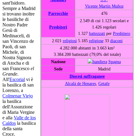
sant'Isidoro.
Vicente Martín Muñoz
Sempre a Madrid
Parrocchie
476
si trovano inoltre
le basiliche di
2.549 di cui 1.123 secolari e
Nostro Padre
Presbiteri
1.426 regolari
Gesù di
1.327
battezzati
per
Presbitero
Medinaceli, di
2.021
religiosi
5.185
religiose
33
diaconi
san Vincenzo de
Paoli, di san
4.282.000 abitanti in 3.663 km²
Michele, di
3.384.200 battezzati (79,0% del totale)
Nostra Signora
Nazione
Spagna
di Atocha e di
san Francesco
el
Sede
Madrid
Grande
.
Diocesi suffraganee
All'
Escorial
vi è
Alcalá de Henares
,
Getafe
la basilica di san
Lorenzo, a
Colmenar Viejo
la basilica
dell'Assunzione
di Maria Vergine
e alla
Valle de los
Caídos
la basilica
della santa
Croce.