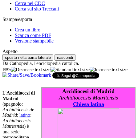
Cerca nel CDC
Cerca sul sito Treccani
Stampa/esporta
Crea un libro
Scarica come PDF
Versione stampabile
Aspetto
sposta nella barra laterale
nascondi
Da Cathopedia, l'enciclopedia cattolica.
100%
Arcidiocesi di Madrid
L'
Arcidiocesi di
Archidioecesis Matritensis
Madrid
Chiesa latina
(spagnolo:
Archidiócesis de
Madrid
;
latino
:
Archidioecesis
Matritensis
) è
una sede
metropolitana