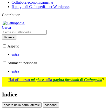
Collabora economicamente
Il plugin di Cathopedia per Wordpress
Contributori
Cerca
Ricerca
Aspetto
entra
Strumenti personali
entra
Hai già messo
mi piace
sulla
pagina
facebook
di
Cathopedia
?
Indice
sposta nella barra laterale
nascondi