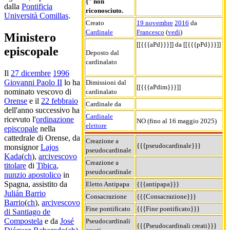
{" non
dalla
Pontificia
riconosciuto.
Università Comillas
.
Creato
19 novembre
2016
da
Cardinale
Francesco
(
vedi
)
Ministero
[[{{{aPd}}}]] da [[{{{pPd}}}]]
episcopale
Deposto dal
cardinalato
Il
27 dicembre
1996
Giovanni Paolo II
lo ha
Dimissioni dal
[[{{{aPdim}}}]]
nominato vescovo di
cardinalato
Orense
e il
22 febbraio
Cardinale da
dell'anno successivo ha
Cardinale
ricevuto l'
ordinazione
NO (fino al 16 maggio 2025)
elettore
episcopale
nella
cattedrale di Orense, da
Creazione a
{{{pseudocardinale}}}
monsignor
Lajos
pseudocardinale
Kada
(
ch
),
arcivescovo
Creazione a
titolare
di
Tibica
,
pseudocardinale
nunzio apostolico
in
Spagna, assistito da
Eletto Antipapa
{{{antipapa}}}
Julián Barrio
Consacrazione
{{{Consacrazione}}}
Barrio
(
ch
),
arcivescovo
Fine pontificato
{{{Fine pontificato}}}
di Santiago de
Compostela
e da
José
Pseudocardinali
{{{Pseudocardinali creati}}}