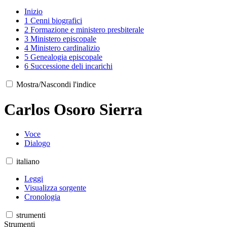
Inizio
1
Cenni biografici
2
Formazione e ministero presbiterale
3
Ministero episcopale
4
Ministero cardinalizio
5
Genealogia episcopale
6
Successione deli incarichi
Mostra/Nascondi l'indice
Carlos Osoro Sierra
Voce
Dialogo
italiano
Leggi
Visualizza sorgente
Cronologia
strumenti
Strumenti