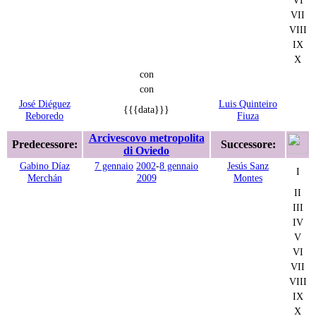
VI
VII
VIII
IX
X
con
con
José Diéguez
Luis Quinteiro
{{{data}}}
Reboredo
Fiuza
Arcivescovo metropolita
Predecessore:
Successore:
di Oviedo
Gabino Díaz
7 gennaio
2002
-
8 gennaio
Jesús Sanz
I
Merchán
2009
Montes
II
III
IV
V
VI
VII
VIII
IX
X