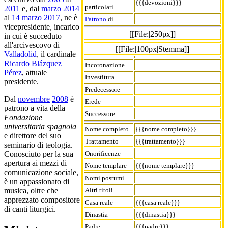
{{{devozioni}}}
particolari
2011
e, dal
marzo
2014
al
14 marzo
2017
, ne è
Patrono
di
vicepresidente, incarico
[[File:|250px]]
in cui è succeduto
all'arcivescovo di
[[File:|100px|Stemma]]
Valladolid
, il cardinale
Ricardo Blázquez
Incoronazione
Pérez
, attuale
Investitura
presidente.
Predecessore
Dal
novembre
2008
è
Erede
patrono a vita della
Successore
Fondazione
universitaria spagnola
Nome completo
{{{nome completo}}}
e direttore del suo
Trattamento
{{{trattamento}}}
seminario di teologia.
Onorificenze
Conosciuto per la sua
apertura ai mezzi di
Nome templare
{{{nome templare}}}
comunicazione sociale,
Nomi postumi
è un appassionato di
Altri titoli
musica, oltre che
apprezzato compositore
Casa reale
{{{casa reale}}}
di canti liturgici.
Dinastia
{{{dinastia}}}
Padre
{{{padre}}}