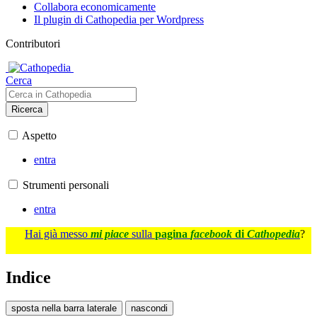
Collabora economicamente
Il plugin di Cathopedia per Wordpress
Contributori
Cerca
Ricerca
Aspetto
entra
Strumenti personali
entra
Hai già messo
mi piace
sulla
pagina
facebook
di
Cathopedia
?
Indice
sposta nella barra laterale
nascondi