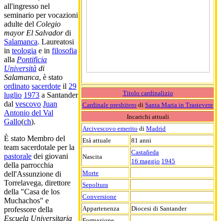
all'ingresso nel
seminario per vocazioni
adulte del
Colegio
mayor El Salvador
di
Salamanca
. Laureatosi
in
teologia
e in
filosofia
alla
Pontificia
Università
di
Salamanca
, è stato
ordinato
sacerdote
il
29
Titolo cardinalizio
luglio
1973
a Santander
dal
vescovo
Juan
Cardinale presbitero
di
Santa Maria in Trastevere
Antonio del Val
Incarichi attuali
Gallo
(
ch
).
Arcivescovo emerito
di
Madrid
È stato Membro del
Età attuale
81 anni
team sacerdotale per la
Castañeda
pastorale
dei giovani
Nascita
16 maggio
1945
della parrocchia
Morte
dell'Assunzione di
Torrelavega, direttore
Sepoltura
della "Casa de los
Conversione
Muchachos" e
Appartenenza
Diocesi di Santander
professore della
Escuela Universitaria
Formazione