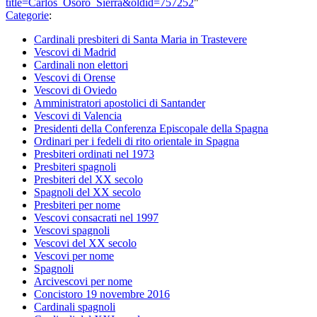
title=Carlos_Osoro_Sierra&oldid=757252
"
Categorie
:
Cardinali presbiteri di Santa Maria in Trastevere
Vescovi di Madrid
Cardinali non elettori
Vescovi di Orense
Vescovi di Oviedo
Amministratori apostolici di Santander
Vescovi di Valencia
Presidenti della Conferenza Episcopale della Spagna
Ordinari per i fedeli di rito orientale in Spagna
Presbiteri ordinati nel 1973
Presbiteri spagnoli
Presbiteri del XX secolo
Spagnoli del XX secolo
Presbiteri per nome
Vescovi consacrati nel 1997
Vescovi spagnoli
Vescovi del XX secolo
Vescovi per nome
Spagnoli
Arcivescovi per nome
Concistoro 19 novembre 2016
Cardinali spagnoli