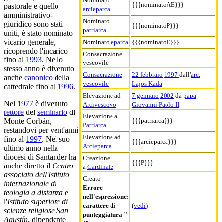
Nominato
{{{nominatoAE}}}
pastorale e quello
arcieparca
amministrativo-
Nominato
giuridico sono stati
{{{nominatoP}}}
patriarca
uniti, è stato nominato
vicario generale,
Nominato
eparca
{{{nominatoE}}}
ricoprendo l'incarico
Consacrazione
fino al
1993
. Nello
vescovile
stesso anno è divenuto
Consacrazione
22 febbraio
1997
dall'
arc.
anche
canonico
della
vescovile
Lajos Kada
cattedrale fino al
1996
.
Elevazione ad
7 gennaio
2002
da
papa
Nel
1977
è divenuto
Arcivescovo
Giovanni Paolo II
rettore
del
seminario
di
Elevazione a
{{{patriarca}}}
Monte Corbán,
Patriarca
restandovi per vent'anni
Elevazione ad
fino al
1997
. Nel suo
{{{arcieparca}}}
Arcieparca
ultimo anno nella
diocesi di Santander ha
Creazione
{{{P}}}
anche diretto il
Centro
a
Cardinale
associato dell'Istituto
Creato
internazionale di
Errore
teologia a distanza
e
nell'espressione:
l'
Istituto superiore di
carattere di
(
vedi
)
scienze religiose San
punteggiatura "
Agustín
, dipendente