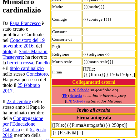
Ministero
Madre
{{{madre}}}
cardinalizio
Coniuge
{{{coniuge 1}}}
Da
Papa Francesco
è
stato creato e
Consorte
pubblicato Cardinale
Consorte di
nel
Concistoro del 19
novembre 2016
, del
Figli
titolo
di
Santa Maria in
Religione
{{{religione}}}
Trastevere
; ha ricevuto
Motto reale
{{{motto reale}}}
la
berretta rossa
, l'
anello
e il
titolo cardinalizio
[[File:
Firma
nello stesso
Concistoro
.
{{{firma}}}|150x150px]]
Ha preso possesso del
Collegamenti esterni
titolo il
25 febbraio
(
)
Scheda
su
gcatholic.org
2017
.
EN
(
)
Scheda
su
catholic-hierarchy.org
EN
(
)
Scheda
su
Salvador Miranda
Il
23 dicembre
dello
EN
stesso anno il Papa lo
Invito all'ascolto
ha nominato membro
Firma autografa
della
Congregazione
per l'Educazione
[[File:{{{FirmaAutografa}}}|250px]]
Cattolica
e, il
6 agosto
{{{Festività}}}
2019
membro della