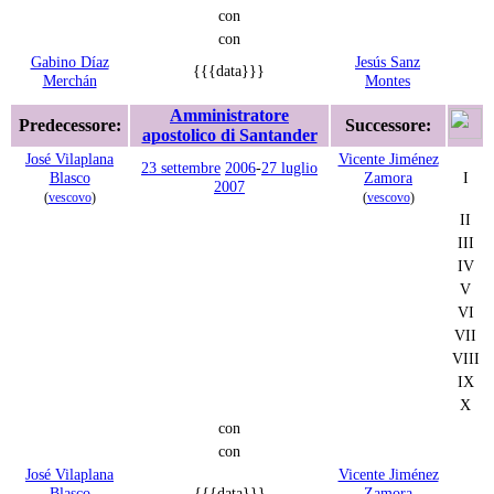
con
con
Gabino Díaz
Jesús Sanz
{{{data}}}
Merchán
Montes
Amministratore
Predecessore:
Successore:
apostolico di Santander
José Vilaplana
Vicente Jiménez
23 settembre
2006
-
27 luglio
Blasco
Zamora
I
2007
(
vescovo
)
(
vescovo
)
II
III
IV
V
VI
VII
VIII
IX
X
con
con
José Vilaplana
Vicente Jiménez
Blasco
{{{data}}}
Zamora