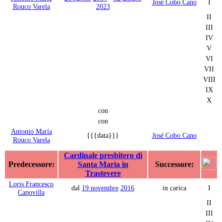
José Cobo Cano
I
Rouco Varela
2023
II
III
IV
V
VI
VII
VIII
IX
X
con
con
Antonio María
{{{data}}}
José Cobo Cano
Rouco Varela
Cardinale presbitero di
Predecessore:
Santa Maria in
Successore:
Trastevere
Loris Francesco
dal
19 novembre
2016
in carica
I
Capovilla
II
III