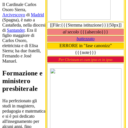
Il Cardinale Carlos
Osoro Sierra,
Arcivescovo
di
Madrid
(Spagna), è nato a
[[File:{{{Stemma istituzione}}}|50px]]
Castañeda, nella diocesi
di
Santander
. Era il
al secolo
{{{alsecolo}}}
figlio maggiore di
battezzato
Carlos Osoro,
ERRORE in "fase canonizz"
elettricista e di Elisa
Sierra; ha due fratelli,
{{{note}}}
Fernando e José
Per Christum et cum ipso et in ipso
Manuel.
Formazione e
ministero
presbiterale
Ha perfezionato gli
studi in magistero,
pedagogia e matematica
e si è poi dedicato
all'insegnamento per
alcuni anni, fino