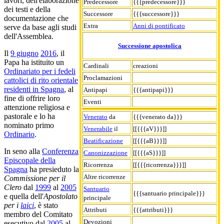
lavori, dell'elaborazione
Predecessore
{{{predecessore}}}
dei testi e della
Successore
{{{successore}}}
documentazione che
Extra
Anni di pontificato
serve da base agli studi
dell'Assemblea.
Successione apostolica
Il
9 giugno
2016
, il
Papa ha istituito un
Cardinali
creazioni
Ordinariato per i fedeli
Proclamazioni
cattolici di rito orientale
residenti in Spagna
, al
Antipapi
{{{antipapi}}}
fine di offrire loro
Eventi
attenzione religiosa e
pastorale e lo ha
Venerato
da
{{{venerato da}}}
nominato primo
Venerabile
il
[[{{{aV}}}]]
Ordinario
.
Beatificazione
[[{{{aB}}}]]
In seno alla
Conferenza
Canonizzazione
[[{{{aS}}}]]
Episcopale della
Ricorrenza
[[{{{ricorrenza}}}]]
Spagna
ha presieduto la
Altre ricorrenze
Commissione per il
Clero
dal
1999
al
2005
Santuario
{{{santuario principale}}}
e quella dell'
Apostolato
principale
per i
laici
, è stato
Attributi
{{{attributi}}}
membro del Comitato
Devozioni
esecutivo dal
2005
al