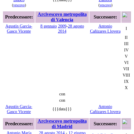
(
vescovo
)
(
vescovo
)
Arcivescovo metropolita
Predecessore:
Successore:
di Valencia
Agustín García-
8 gennaio
2009
-
28 agosto
Antonio
I
Gasco Vicente
2014
Cañizares Llovera
II
III
IV
V
VI
VII
VIII
IX
X
con
con
Agustín García-
Antonio
{{{data}}}
Gasco Vicente
Cañizares Llovera
Arcivescovo metropolita
Predecessore:
Successore:
di Madrid
Antonio María
28 agosto
2014
-
12 giugno