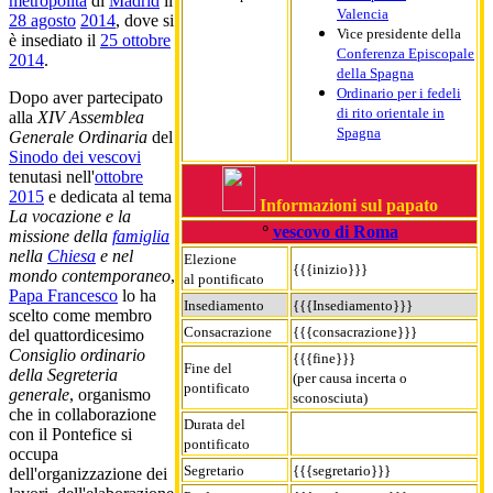
metropolita
di
Madrid
il
Valencia
28 agosto
2014
, dove si
Vice presidente della
è insediato il
25 ottobre
Conferenza Episcopale
2014
.
della Spagna
Ordinario per i fedeli
Dopo aver partecipato
di rito orientale in
alla
XIV Assemblea
Spagna
Generale Ordinaria
del
Sinodo dei vescovi
tenutasi nell'
ottobre
2015
e dedicata al tema
Informazioni sul papato
La vocazione e la
°
vescovo di Roma
missione della
famiglia
nella
Chiesa
e nel
Elezione
{{{inizio}}}
mondo contemporaneo
,
al pontificato
Papa Francesco
lo ha
Insediamento
{{{Insediamento}}}
scelto come membro
Consacrazione
{{{consacrazione}}}
del quattordicesimo
Consiglio ordinario
{{{fine}}}
Fine del
della Segreteria
(per causa incerta o
pontificato
generale
, organismo
sconosciuta)
che in collaborazione
Durata del
con il Pontefice si
pontificato
occupa
Segretario
{{{segretario}}}
dell'organizzazione dei