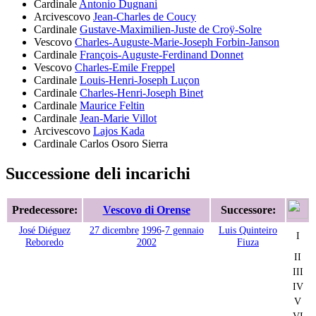
Cardinale
Antonio Dugnani
Arcivescovo
Jean-Charles de Coucy
Cardinale
Gustave-Maximilien-Juste de Croÿ-Solre
Vescovo
Charles-Auguste-Marie-Joseph Forbin-Janson
Cardinale
François-Auguste-Ferdinand Donnet
Vescovo
Charles-Emile Freppel
Cardinale
Louis-Henri-Joseph Luçon
Cardinale
Charles-Henri-Joseph Binet
Cardinale
Maurice Feltin
Cardinale
Jean-Marie Villot
Arcivescovo
Lajos Kada
Cardinale
Carlos Osoro Sierra
Successione deli incarichi
Predecessore:
Vescovo di Orense
Successore:
José Diéguez
27 dicembre
1996
-
7 gennaio
Luis Quinteiro
I
Reboredo
2002
Fiuza
II
III
IV
V