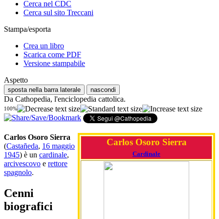
Cerca nel CDC
Cerca sul sito Treccani
Stampa/esporta
Crea un libro
Scarica come PDF
Versione stampabile
Aspetto
sposta nella barra laterale
nascondi
Da Cathopedia, l'enciclopedia cattolica.
100%
Carlos Osoro Sierra
Carlos Osoro Sierra
(
Castañeda
,
16 maggio
Cardinale
1945
) è un
cardinale
,
arcivescovo
e
rettore
spagnolo
.
Cenni
biografici