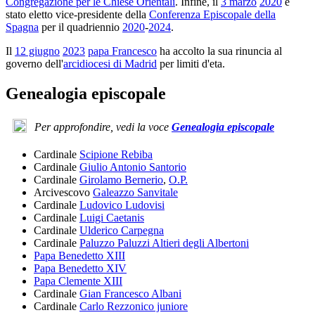
Congregazione per le Chiese Orientali
. Infine, il
3 marzo
2020
è
stato eletto vice-presidente della
Conferenza Episcopale della
Spagna
per il quadriennio
2020
-
2024
.
Il
12 giugno
2023
papa Francesco
ha accolto la sua rinuncia al
governo dell'
arcidiocesi di Madrid
per limiti d'eta.
Genealogia episcopale
Per approfondire, vedi la voce
Genealogia episcopale
Cardinale
Scipione Rebiba
Cardinale
Giulio Antonio Santorio
Cardinale
Girolamo Bernerio
,
O.P.
Arcivescovo
Galeazzo Sanvitale
Cardinale
Ludovico Ludovisi
Cardinale
Luigi Caetanis
Cardinale
Ulderico Carpegna
Cardinale
Paluzzo Paluzzi Altieri degli Albertoni
Papa Benedetto XIII
Papa Benedetto XIV
Papa Clemente XIII
Cardinale
Gian Francesco Albani
Cardinale
Carlo Rezzonico juniore