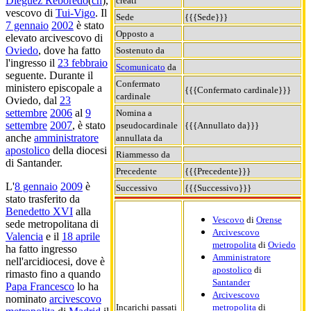
Diéguez Reboredo
(
ch
),
creati
vescovo di
Tui-Vigo
. Il
Sede
{{{Sede}}}
7 gennaio
2002
è stato
Opposto a
elevato arcivescovo di
Oviedo
, dove ha fatto
Sostenuto da
l'ingresso il
23 febbraio
Scomunicato
da
seguente. Durante il
Confermato
ministero episcopale a
{{{Confermato cardinale}}}
cardinale
Oviedo, dal
23
settembre
2006
al
9
Nomina a
settembre
2007
, è stato
pseudocardinale
{{{Annullato da}}}
anche
amministratore
annullata da
apostolico
della diocesi
Riammesso da
di Santander.
Precedente
{{{Precedente}}}
L'
8 gennaio
2009
è
Successivo
{{{Successivo}}}
stato trasferito da
Benedetto XVI
alla
Vescovo
di
Orense
sede metropolitana di
Arcivescovo
Valencia
e il
18 aprile
metropolita
di
Oviedo
ha fatto ingresso
Amministratore
nell'arcidiocesi, dove è
apostolico
di
rimasto fino a quando
Santander
Papa Francesco
lo ha
Arcivescovo
nominato
arcivescovo
Incarichi passati
metropolita
di