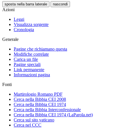
sposta nella barra laterale
nascondi
Azioni
Leggi
Visualizza sorgente
Cronologia
Generale
Pagine che richiamano questa
Modifiche correlate
Carica un file
Pagine speciali
Link permanente
Informazioni pagina
Fonti
Martirologio Romano PDF
Cerca nella Bibbia CEI 2008
Cerca nella Bibbia CEI 1974
Cerca nella Bibbia Interconfessionale
Cerca nella Bibbia CEI 1974 (LaParola.net)
Cerca sul sito vaticano
Cerca nel CCC