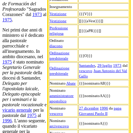
de Formación del
Insegnamento
Profesorado
"Sagrados
Vestizione
{{{V}}}
Corazones" dal
1973
al
1975
.
Vestizione
[[{{{aVest}}}]]
Professione
Nei primi due anni di
[[{{{aPR}}}]]
religiosa
ministero si è dedicato
alla pastorale
Ordinato
parrocchiale e
diacono
all'insegnamento. In
Ordinazione
{{{O}}}
ambito diocesano, nel
presbiterale
1975
è stato nominato
,
Santander
29 luglio
1973
dal
Segretario Generale
Ordinazione
vescovo
Juan Antonio del Val
per la pastorale
della
presbiterale
Gallo
diocesi di Santander,
Delegato per
Nominato
Abate
{{{nominatoAB}}}
l'apostolato laicale
,
Nominato
Delegato episcopale
amministratore
{{{nominatoAA}}}
per i seminari e la
apostolico
pastorale vocazionale
e
Nominato
27 dicembre
1996
da
papa
vicario generale
per la
vescovo
Giovanni Paolo II
pastorale dal
1975
al
1996
. L'anno seguente,
Nominato
{{{nominatoA}}}
quando il vicariato
arcivescovo
generale per la