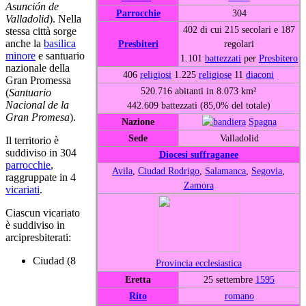
Asunción de
Parrocchie
304
Valladolid
). Nella
402 di cui 215 secolari e 187
stessa città sorge
anche la
basilica
Presbiteri
regolari
minore
e santuario
1.101
battezzati
per
Presbitero
nazionale della
406
religiosi
1.225
religiose
11
diaconi
Gran Promessa
520.716 abitanti in 8.073 km²
(
Santuario
Nacional de la
442.609 battezzati (85,0% del totale)
Gran Promesa
).
Nazione
Spagna
Sede
Valladolid
Il territorio è
suddiviso in 304
Diocesi suffraganee
parrocchie
,
Avila
,
Ciudad Rodrigo
,
Salamanca
,
Segovia
,
raggruppate in 4
Zamora
vicariati
.
Ciascun vicariato
è suddiviso in
arcipresbiterati:
Ciudad (8
Provincia ecclesiastica
Eretta
25 settembre
1595
Rito
romano