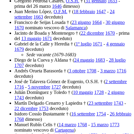
Gregorio Pedrosa Casares,
O.S.H.
† (
31 gennaio
1633
-
prima del 26 marzo
1646
dimesso)
Juan Merino López,
O.F.M.
† (
18 febbraio
1647
-
24
settembre
1663
deceduto)
Francisco de Seijas Losada † (
23 giugno
1664
-
30 giugno
1670
nominato vescovo di
Salamanca
)
Jacinto de Boada y Montenegro † (
22 dicembre
1670
- prima
del
13 maggio
1671
deceduto)
Gabriel de la Calle y Heredia † (
1º luglio
1671
-
4 gennaio
1679
deceduto)
Sede vacante (1679-1683)
Diego de la Cueva y Aldana † (
24 maggio
1683
-
28 luglio
1707
deceduto)
Andrés Orueta Barasorda † (
3 ottobre
1708
-
3 marzo
1716
deceduto)
José de Talavera Gómez de Eugenio, O.S.H. † (
2 settembre
1716
-
5 novembre
1727
deceduto)
Julián Domínguez y Toledo † (
10 maggio
1728
-
2 giugno
1743
deceduto)
Martín Delgado Cenarro y Lapiedra † (
23 settembre
1743
-
22 dicembre
1753
deceduto)
Isidoro Cossío Bustamante † (
16 settembre
1754
-
26 febbraio
1768
dimesso)
Manuel Rubín Celis † (
14 marzo
1768
-
15 marzo
1773
nominato vescovo di
Cartagena
)