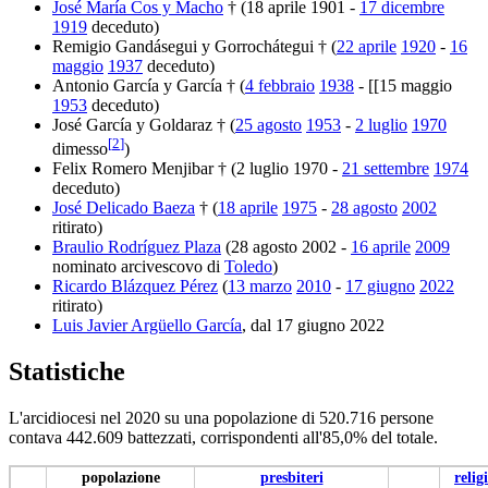
José María Cos y Macho
† (18 aprile 1901 -
17 dicembre
1919
deceduto)
Remigio Gandásegui y Gorrochátegui † (
22 aprile
1920
-
16
maggio
1937
deceduto)
Antonio García y García † (
4 febbraio
1938
- [[15 maggio
1953
deceduto)
José García y Goldaraz † (
25 agosto
1953
-
2 luglio
1970
[
2
]
dimesso
)
Felix Romero Menjibar † (2 luglio 1970 -
21 settembre
1974
deceduto)
José Delicado Baeza
† (
18 aprile
1975
-
28 agosto
2002
ritirato)
Braulio Rodríguez Plaza
(28 agosto 2002 -
16 aprile
2009
nominato arcivescovo di
Toledo
)
Ricardo Blázquez Pérez
(
13 marzo
2010
-
17 giugno
2022
ritirato)
Luis Javier Argüello García
, dal 17 giugno 2022
Statistiche
L'arcidiocesi nel 2020 su una popolazione di 520.716 persone
contava 442.609 battezzati, corrispondenti all'85,0% del totale.
popolazione
presbiteri
relig