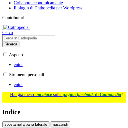
Collabora economicamente
Il plugin di Cathopedia per Wordpress
Contributori
Cerca
Ricerca
Aspetto
entra
Strumenti personali
entra
Hai già messo
mi piace
sulla
pagina
facebook
di
Cathopedia
?
Indice
sposta nella barra laterale
nascondi