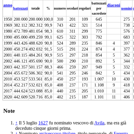
battezzati
anno
diaconi
battezzati
totale
%
numero
secolari
regolari
per
uomini
sacerdote
1950
200.000
200.000
100,0
310
201
109
645
275
1969
382.112
382.312
99,9
743
422
321
514
738
1980
472.789
481.054
98,3
610
311
299
775
576
1990
495.000
499.259
99,1
625
322
303
792
683
1999
443.426
488.620
90,8
524
289
235
846
4
397
2000
450.274
492.032
91,5
515
291
224
874
4
377
2001
440.115
484.261
90,9
515
297
218
854
5
362
2002
446.121
495.690
90,0
500
290
210
892
5
344
2003
442.357
501.157
88,3
466
259
207
949
5
332
2004
455.672
506.302
90,0
541
295
246
842
5
434
2010
453.527
533.561
85,0
450
257
193
1.007
10
430
2014
452.217
532.021
85,0
408
237
171
1.108
9
418
2017
444.624
523.088
85,0
440
235
205
1.010
11
434
2020
442.609
520.716
85,0
402
215
187
1.101
11
406
Note
↑
Il 5 luglio
1627
fu nominato vescovo di
Avila
, ma era già
deceduto cinque giorni prima.
↑
Nominato
arcivescovo titolare
, titolo personale, di
Ferento
.