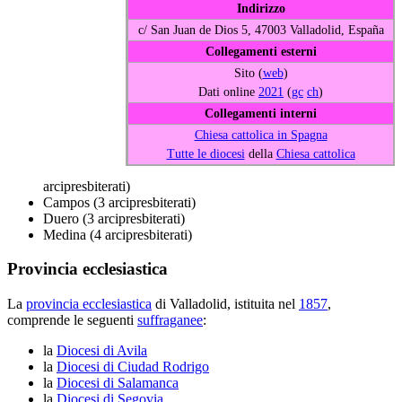
Indirizzo
c/ San Juan de Dios 5, 47003 Valladolid, España
Collegamenti esterni
Sito (
web
)
Dati online
2021
(
gc
ch
)
Collegamenti interni
Chiesa cattolica in Spagna
Tutte le diocesi
della
Chiesa cattolica
arcipresbiterati)
Campos (3 arcipresbiterati)
Duero (3 arcipresbiterati)
Medina (4 arcipresbiterati)
Provincia ecclesiastica
La
provincia ecclesiastica
di Valladolid, istituita nel
1857
,
comprende le seguenti
suffraganee
:
la
Diocesi di Avila
la
Diocesi di Ciudad Rodrigo
la
Diocesi di Salamanca
la
Diocesi di Segovia