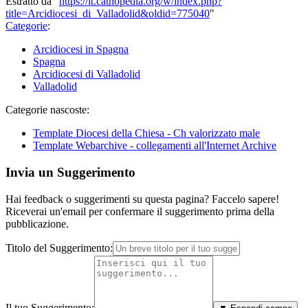
Estratto da "
https://it.cathopedia.org/w/index.php?
title=Arcidiocesi_di_Valladolid&oldid=775040
"
Categorie
:
Arcidiocesi in Spagna
Spagna
Arcidiocesi di Valladolid
Valladolid
Categorie nascoste:
Template Diocesi della Chiesa - Ch valorizzato male
Template Webarchive - collegamenti all'Internet Archive
Invia un Suggerimento
Hai feedback o suggerimenti su questa pagina? Faccelo sapere!
Riceverai un'email per confermare il suggerimento prima della
pubblicazione.
Titolo del Suggerimento:
Il tuo Suggerimento: