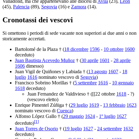
Valladolid, ma che appartenevano alle diocesi di
Avila
(23),
León
(45),
Palencia
(89),
Segovia
(16) e
Zamora
(14).
Cronotassi dei vescovi
Si omettono i periodi di sede vacante non superiori ai due anni o non
storicamente accertati.
Bartolomé de la Plaza † (
18 dicembre
1596
-
10 ottobre
1600
deceduto)
Juan Bautista Acevedo Muñoz
† (
30 aprile
1601
-
28 aprile
1606
dimesso)
Juan Vigil de Quiñones y Labiada † (
13 agosto
1607
-
18
luglio
1616
nominato vescovo di
Segovia
)
Francisco Sobrino Morillas † (
5 settembre
1616
-
10 gennaio
1618
deceduto)
Juan Fernandez de Valdivieso † ([[22 ottobre
1618
- ?)
(vescovo eletto)
Enrique Pimentel Zúñiga † (
29 luglio
1619
-
13 febbraio
1623
nominato vescovo di
Cuenca
)
Alfonso López Gallo † (
29 maggio
1624
-
1º luglio
1627
[
1
]
deceduto)
Juan Torres de Osorio
† (
19 luglio
1627
-
24 settembre
1632
deceduto)