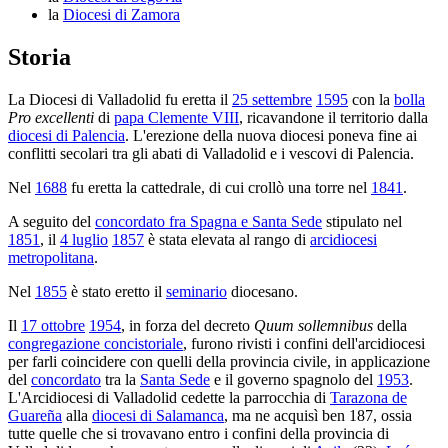
la
Diocesi di Zamora
Storia
La Diocesi di Valladolid fu eretta il
25 settembre
1595
con la
bolla
Pro excellenti
di
papa Clemente VIII
, ricavandone il territorio dalla
diocesi di Palencia
. L'erezione della nuova diocesi poneva fine ai
conflitti secolari tra gli abati di Valladolid e i vescovi di Palencia.
Nel
1688
fu eretta la cattedrale, di cui crollò una torre nel
1841
.
A seguito del
concordato fra Spagna e Santa Sede
stipulato nel
1851
, il
4 luglio
1857
è stata elevata al rango di
arcidiocesi
metropolitana
.
Nel
1855
è stato eretto il
seminario
diocesano.
Il
17 ottobre
1954
, in forza del decreto
Quum sollemnibus
della
congregazione concistoriale
, furono rivisti i confini dell'arcidiocesi
per farli coincidere con quelli della provincia civile, in applicazione
del
concordato
tra la
Santa Sede
e il governo spagnolo del
1953
.
L'Arcidiocesi di Valladolid cedette la parrocchia di
Tarazona de
Guareña
alla
diocesi di Salamanca
, ma ne acquisì ben 187, ossia
tutte quelle che si trovavano entro i confini della provincia di