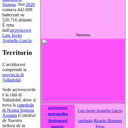
Spagna
. Nel
2020
contava 442.609
battezzati su
520.716 abitanti.
È retta
dall'
arcivescovo
Stemma
Luis Javier
Argüello García
.
Territorio
L'arcidiocesi
comprende la
provincia di
Valladolid
.
Sede arcivescovile
è la città di
Valladolid, dove si
trova la
cattedrale
arcivescovo
di Nostra Signora
Luis Javier Argüello García
metropolita
Assunta
(
Catedral
de Nuestra
Arcivescovi
cardinale
Ricardo Blázquez
Señora de la
emeriti
:
Pérez