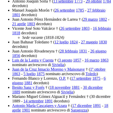
Antonio Joaquín Soria † (
13 settembre
1773
-
29 ottobre
1784
deceduto)
Manuel Joaquín Morón † (
26 settembre
1785
-
27 febbraio
1801
deceduto)
Juan Antonio Pérez Hernández de Larrea † (
29 marzo
1802
-
21 aprile
1803
deceduto)
Vicente José Soto Valcárce † (
26 settembre
1803
-
16 febbraio
1818
deceduto)
Sede vacante (1818-1824)
Juan Baltasar Toledano † (
12 luglio
1824
-
27 maggio
1830
deceduto)
Juan Antonio Rivadeneyra † (
28 febbraio
1831
-
26 giugno
1856
deceduto)
Luis de la Lastra y Cuesta
† (
3 agosto
1857
-
16 marzo
1863
nominato arcivescovo di
Siviglia
)
Juan de la Cruz Ignacio Moreno y Maisonave
† (
1º ottobre
1863
-
5 luglio
1875
nominato arcivescovo di
Toledo
)
Fernando Blanco y Lorenzo,
O.P.
† (
17 settembre
1875
-
6
giugno
1881
deceduto)
Benito Sanz y Forés
† (
18 novembre
1881
-
30 dicembre
1889
nominato arcivescovo di
Siviglia
)
Mariano Miguel Gómez Alguacil y Fernández † (30 dicembre
1889 -
14 settembre
1891
deceduto)
Antonio María Cascajares y Azara
† (
17 dicembre
1891
-
18
aprile
1901
nominato arcivescovo di
Saragozza
)