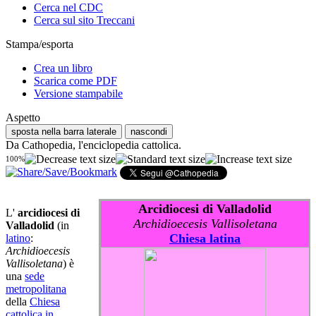
Cerca nel CDC
Cerca sul sito Treccani
Stampa/esporta
Crea un libro
Scarica come PDF
Versione stampabile
Aspetto
sposta nella barra laterale
nascondi
Da Cathopedia, l'enciclopedia cattolica.
100%
Arcidiocesi di Valladolid
L'
arcidiocesi di
Archidioecesis Vallisoletana
Valladolid
(in
Chiesa latina
latino
:
Archidioecesis
Vallisoletana
) è
una
sede
metropolitana
della
Chiesa
cattolica in