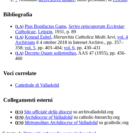
Bibliografia
(
)
Pius Bonifacius Gams
,
Series episcoporum Ecclesiae
LA
Catholicae
,
Leipzig
, 1931, p. 89
(
)
Konrad Eubel
,
Hierarchia Catholica Medii Aevi
,
vol. 4
LA
Archiviato
il 4 ottobre 2018 in Internet Archive., pp. 357–
358;
vol. 5
, pp. 403–404;
vol. 6
, pp. 430–431
(
)
Decreto
Quum sollemnibus
, AAS 47 (1955), pp. 456-
LA
460
Voci correlate
Cattedrale di Valladolid
Collegamenti esterni
(
)
Sito ufficiale della diocesi
su archivalladolid.org
ES
(
)
Archdiocese of Valladolid
su catholic-hierarchy.org
EN
(
)
Metropolitan Archdiocese of Valladolid
su gcatholic.org
EN