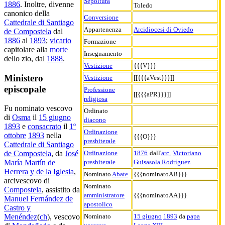
Sepoltura
1886
. Inoltre, divenne
Toledo
canonico della
Conversione
Cattedrale di Santiago
Appartenenza
Arcidiocesi di Oviedo
de Compostela
dal
1886
al
1893
;
vicario
Formazione
capitolare alla
morte
Insegnamento
dello zio, dal
1888
.
Vestizione
{{{V}}}
Ministero
Vestizione
[[{{{aVest}}}]]
episcopale
Professione
[[{{{aPR}}}]]
religiosa
Fu nominato vescovo
Ordinato
di
Osma
il
15 giugno
diacono
1893
e
consacrato
il
1º
Ordinazione
ottobre
1893
nella
{{{O}}}
presbiterale
Cattedrale di Santiago
Ordinazione
1876
dall'
arc.
Victoriano
de Compostela
, da
José
presbiterale
Guisasola Rodríguez
María Martín de
Herrera y de la Iglesia
,
Nominato
Abate
{{{nominatoAB}}}
arcivescovo di
Nominato
Compostela
, assistito da
amministratore
{{{nominatoAA}}}
Manuel Fernández de
apostolico
Castro y
Nominato
15 giugno
1893
da
papa
Menéndez
(
ch
), vescovo