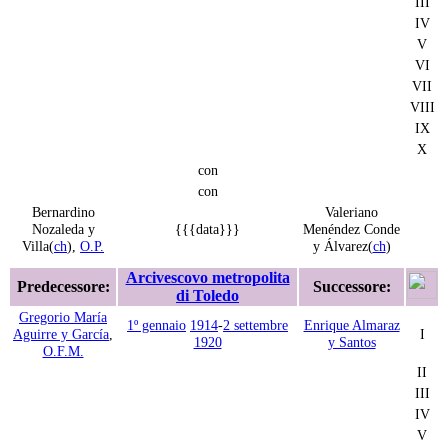
III
IV
V
VI
VII
VIII
IX
X
con
con
Bernardino
Valeriano
Nozaleda y
{{{data}}}
Menéndez Conde
Villa(
ch
),
O.P.
y Álvarez(
ch
)
Arcivescovo metropolita
Predecessore:
Successore:
di Toledo
Gregorio María
1º gennaio
1914
-
2 settembre
Enrique Almaraz
Aguirre y García
,
I
1920
y Santos
O.F.M.
II
III
IV
V