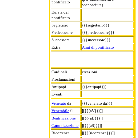
pontificato
sconosciuta)
Durata del
pontificato
Segretario
{{{segretario}}}
Predecessore
{{{predecessore}}}
Successore
{{{successore}}}
Extra
Anni di pontificato
Cardinali
creazioni
Proclamazioni
Antipapi
{{{antipapi}}}
Eventi
Venerato
da
{{{venerato da}}}
Venerabile
il
[[{{{aV}}}]]
Beatificazione
[[{{{aB}}}]]
Canonizzazione
[[{{{aS}}}]]
Ricorrenza
[[{{{ricorrenza}}}]]