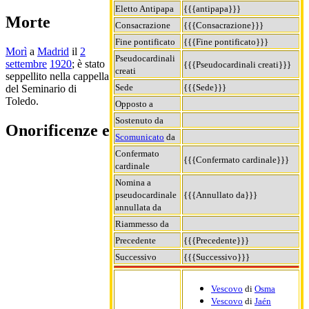
Eletto Antipapa
{{{antipapa}}}
Morte
Consacrazione
{{{Consacrazione}}}
Fine pontificato
{{{Fine pontificato}}}
Morì
a
Madrid
il
2
Pseudocardinali
settembre
1920
; è stato
{{{Pseudocardinali creati}}}
creati
seppellito nella cappella
Sede
{{{Sede}}}
del Seminario di
Toledo.
Opposto a
Sostenuto da
Onorificenze e
Scomunicato
da
Confermato
{{{Confermato cardinale}}}
cardinale
Nomina a
pseudocardinale
{{{Annullato da}}}
annullata da
Riammesso da
Precedente
{{{Precedente}}}
Successivo
{{{Successivo}}}
Vescovo
di
Osma
Vescovo
di
Jaén