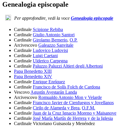
Genealogia episcopale
Per approfondire, vedi la voce
Genealogia episcopale
Cardinale
Scipione Rebiba
Cardinale
Giulio Antonio Santori
Cardinale
Girolamo Bernerio
,
O.P.
Arcivescovo
Galeazzo Sanvitale
Cardinale
Ludovico Ludovisi
Cardinale
Luigi Caetani
Cardinale
Ulderico Carpegna
Cardinale
Paluzzo Paluzzi Altieri degli Albertoni
Papa Benedetto XIII
Papa Benedetto XIV
Cardinale
Enrique Enríquez
Cardinale
Francisco de Solís Folch de Cardona
Vescovo
Agustín Ayestarán Landa
Arcivescovo
Romualdo Antonio Mon y Velarde
Cardinale
Francisco Javier de Cienfuegos y Jovellanos
Cardinale
Cirilo de Alameda y Brea
,
O.F.M.
Cardinale
Juan de la Cruz Ignacio Moreno y Maisanove
Cardinale
José María Martín de Herrera y de la Iglesia
Cardinale
Victoriano Guisasola y Menéndez