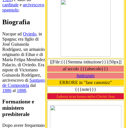
cardinale
e
arcivescovo
spagnolo
.
Biografia
Nacque ad
Oviedo
, in
Spagna; era figlio di
José Guisasola
Rodríguez, un armaiolo
originario di Eibar e di
María Felipa Menéndez
[[File:{{{Stemma istituzione}}}|50px]]
Palacio, di Oviedo. Era
al secolo
{{{alsecolo}}}
nipote di Victoriano
Guisasola Rodríguez,
battezzato
arcivescovo di
Santiago
ERRORE in "fase canonizz"
de Compostela
dal
{{{note}}}
1886
al
1888
.
Labora sicut bonus miles Christi Jesu
Formazione e
ministero
presbiterale
Dopo avere frequentato