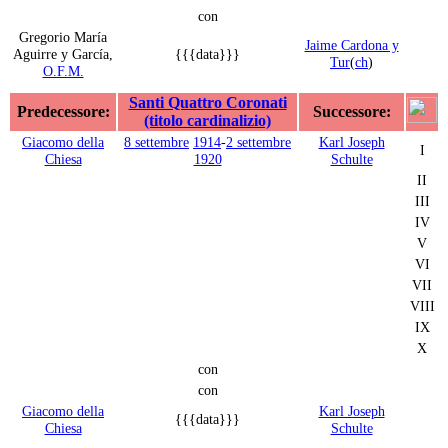
con
Gregorio María
Jaime Cardona y
Aguirre y García,
{{{data}}}
Tur
(
ch
)
O.F.M.
Santi Quattro Coronati
Predecessore:
Successore:
(titolo cardinalizio)
Giacomo della
8 settembre
1914
-
2 settembre
Karl Joseph
I
Chiesa
1920
Schulte
II
III
IV
V
VI
VII
VIII
IX
X
con
con
Giacomo della
Karl Joseph
{{{data}}}
Chiesa
Schulte