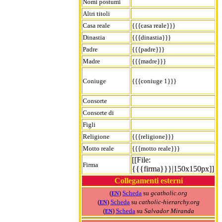
Nomi postumi
Altri titoli
Casa reale
{{{casa reale}}}
Dinastia
{{{dinastia}}}
Padre
{{{padre}}}
Madre
{{{madre}}}
Coniuge
{{{coniuge 1}}}
Consorte
Consorte di
Figli
Religione
{{{religione}}}
Motto reale
{{{motto reale}}}
[[File:
Firma
{{{firma}}}|150x150px]]
Collegamenti esterni
(
)
Scheda
su
gcatholic.org
EN
(
)
Scheda
su
catholic-hierarchy.org
EN
(
)
Scheda
su
Salvador Miranda
EN