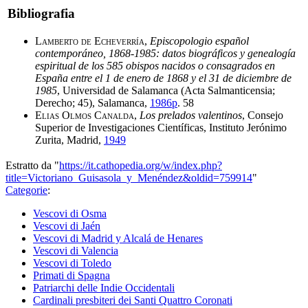
Bibliografia
Lamberto de Echeverría
,
Episcopologio español
contemporáneo, 1868-1985: datos biográficos y genealogía
espiritual de los 585 obispos nacidos o consagrados en
España entre el 1 de enero de 1868 y el 31 de diciembre de
1985
, Universidad de Salamanca (Acta Salmanticensia;
Derecho; 45), Salamanca,
1986p
. 58
Elias Olmos Canalda
,
Los prelados valentinos
, Consejo
Superior de Investigaciones Científicas, Instituto Jerónimo
Zurita, Madrid,
1949
Estratto da "
https://it.cathopedia.org/w/index.php?
title=Victoriano_Guisasola_y_Menéndez&oldid=759914
"
Categorie
:
Vescovi di Osma
Vescovi di Jaén
Vescovi di Madrid y Alcalá de Henares
Vescovi di Valencia
Vescovi di Toledo
Primati di Spagna
Patriarchi delle Indie Occidentali
Cardinali presbiteri dei Santi Quattro Coronati