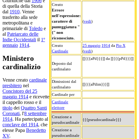
Giuridiche dal
1906
e
Creato
di quella della Storia
Errore
dal
1910
. Venne
nell'espressione:
trasferito alla sede
carattere di
(
vedi
)
metropolitana e
punteggiatura "
primaziale di
Toledo
e
{" non
al
Patriarcato delle
riconosciuto.
Indie Occidentali
il
1º
gennaio
1914
.
Creato
25 maggio
1914
da
Pio X
Cardinale
(
vedi
)
Ministero
[[{{{aPd}}}]] da [[{{{pPd}}}]]
Deposto dal
cardinalizio
cardinalato
Venne creato
cardinale
Dimissioni dal
[[{{{aPdim}}}]]
presbitero
nel
cardinalato
Concistoro del 25
Cardinale per
maggio 1914
e ricevette
Cardinale
il cappello rosso e il
elettore
titolo
dei
Quattro Santi
Coronati
, l'
8 settembre
Creazione a
1914
. Ha partecipato al
{{{pseudocardinale}}}
pseudocardinale
conclave del 1914
, che
Creazione a
elesse Papa
Benedetto
pseudocardinale
XV
.