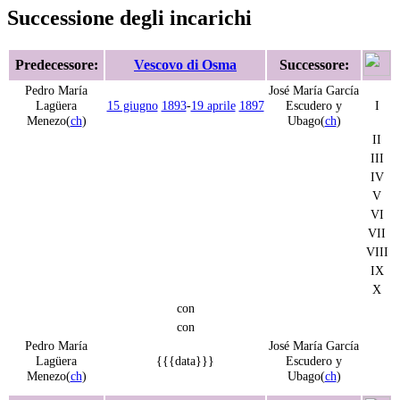
Successione degli incarichi
Predecessore:
Vescovo di Osma
Successore:
Pedro María
José María García
Lagüera
15 giugno
1893
-
19 aprile
1897
Escudero y
I
Menezo(
ch
)
Ubago(
ch
)
II
III
IV
V
VI
VII
VIII
IX
X
con
con
Pedro María
José María García
Lagüera
{{{data}}}
Escudero y
Menezo(
ch
)
Ubago(
ch
)