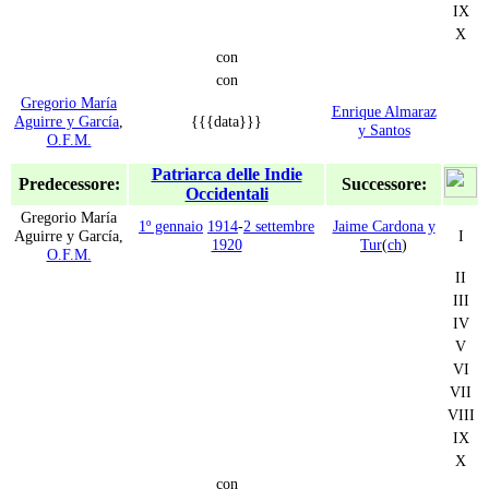
IX
X
con
con
Gregorio María
Enrique Almaraz
Aguirre y García
,
{{{data}}}
y Santos
O.F.M.
Patriarca delle Indie
Predecessore:
Successore:
Occidentali
Gregorio María
1º gennaio
1914
-
2 settembre
Jaime Cardona y
Aguirre y García,
I
1920
Tur
(
ch
)
O.F.M.
II
III
IV
V
VI
VII
VIII
IX
X
con