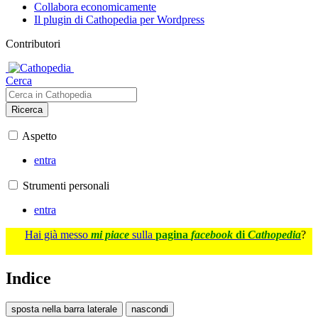
Collabora economicamente
Il plugin di Cathopedia per Wordpress
Contributori
Cerca
Ricerca
Aspetto
entra
Strumenti personali
entra
Hai già messo
mi piace
sulla
pagina
facebook
di
Cathopedia
?
Indice
sposta nella barra laterale
nascondi