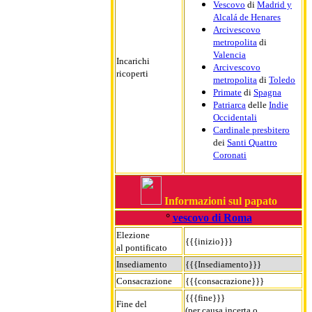
Vescovo
di
Madrid y
Alcalá de Henares
Arcivescovo
metropolita
di
Valencia
Incarichi
Arcivescovo
ricoperti
metropolita
di
Toledo
Primate
di
Spagna
Patriarca
delle
Indie
Occidentali
Cardinale presbitero
dei
Santi Quattro
Coronati
Informazioni sul papato
°
vescovo di Roma
Elezione
{{{inizio}}}
al pontificato
Insediamento
{{{Insediamento}}}
Consacrazione
{{{consacrazione}}}
{{{fine}}}
Fine del
(per causa incerta o