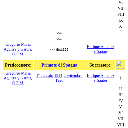
VI
VII
VIII
IX
X
con
con
Gregorio María
Enrique Almaraz
Aguirre y García
,
{{{data}}}
y Santos
O.F.M.
Predecessore:
Primate di Spagna
Successore:
Gregorio María
1º gennaio
1914
-
2 settembre
Enrique Almaraz
Aguirre y García
,
I
1920
y Santos
O.F.M.
II
III
IV
V
VI
VII
VIII