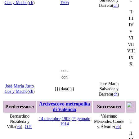
Salvador y
I
Cos y Macho
(
ch
)
1905
Barrera(
ch
)
II
III
IV
V
VI
VII
VIII
IX
X
con
con
José Maria
José María Justo
{{{data}}}
Salvador y
Cos y Macho
(
ch
)
Barrera(
ch
)
Arcivescovo metropolita
Predecessore:
Successore:
di Valencia
Bernardino
Valeriano
14 dicembre
1905
-
1º gennaio
Nozaleda y
Menéndez Conde
I
1914
Villa(
ch
),
O.P.
y Álvarez(
ch
)
II