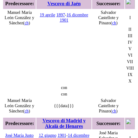
Predecessore:
Vescovo di Jaén
Successore:
Manuel María
Salvador
19 aprile
1897
-
16 dicembre
León González y
Castellote y
I
1901
Sánchez(
ch
)
Pinazo(
ch
)
II
III
IV
V
VI
VII
VIII
IX
X
con
con
Manuel María
Salvador
León González y
{{{data}}}
Castellote y
Sánchez(
ch
)
Pinazo(
ch
)
Vescovo di Madrid y
Predecessore:
Successore:
Alcalà de Henares
José Maria
José María Justo
12 giugno
1901
-
14 dicembre