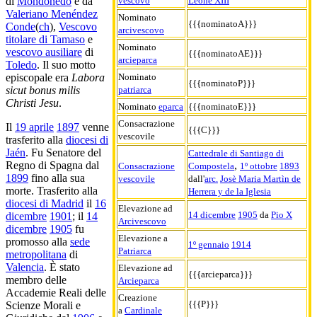
vescovo
Leone XIII
di
Mondoñedo
e da
Valeriano Menéndez
Nominato
{{{nominatoA}}}
Conde
(
ch
),
Vescovo
arcivescovo
titolare di Tamaso
e
Nominato
vescovo ausiliare
di
{{{nominatoAE}}}
arcieparca
Toledo
. Il suo motto
Nominato
episcopale era
Labora
{{{nominatoP}}}
patriarca
sicut bonus milis
Christi Jesu
.
Nominato
eparca
{{{nominatoE}}}
Consacrazione
Il
19 aprile
1897
venne
{{{C}}}
vescovile
trasferito alla
diocesi di
Jaén
. Fu Senatore del
Cattedrale di Santiago di
,
Regno di Spagna dal
Consacrazione
Compostela
1º ottobre
1893
1899
fino alla sua
vescovile
dall'
arc.
Josè Maria Martìn de
morte. Trasferito alla
Herrera y de la Iglesia
diocesi di Madrid
il
16
Elevazione ad
14 dicembre
1905
da
Pio X
dicembre
1901
; il
14
Arcivescovo
dicembre
1905
fu
Elevazione a
promosso alla
sede
1º gennaio
1914
Patriarca
metropolitana
di
Valencia
. È stato
Elevazione ad
{{{arcieparca}}}
membro delle
Arcieparca
Accademie Reali delle
Creazione
{{{P}}}
Scienze Morali e
a
Cardinale