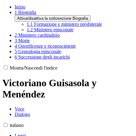
Inizio
1
Biografia
Attiva/disattiva la sottosezione Biografia
1.1
Formazione e ministero presbiterale
1.2
Ministero episcopale
2
Ministero cardinalizio
3
Morte
4
Onorificenze e riconoscimenti
5
Genealogia episcopale
6
Successione degli incarichi
Mostra/Nascondi l'indice
Victoriano Guisasola y
Menéndez
Voce
Dialogo
italiano
Leggi