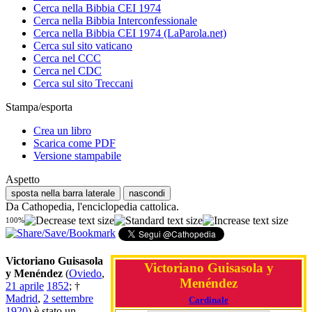
Cerca nella Bibbia CEI 1974
Cerca nella Bibbia Interconfessionale
Cerca nella Bibbia CEI 1974 (LaParola.net)
Cerca sul sito vaticano
Cerca nel CCC
Cerca nel CDC
Cerca sul sito Treccani
Stampa/esporta
Crea un libro
Scarica come PDF
Versione stampabile
Aspetto
sposta nella barra laterale
nascondi
Da Cathopedia, l'enciclopedia cattolica.
100%
Victoriano Guisasola
Victoriano Guisasola y
y Menéndez
(
Oviedo
,
Menéndez
21 aprile
1852
; †
Madrid
,
2 settembre
Cardinale
1920
) è stato un