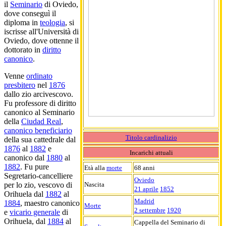
il
Seminario
di Oviedo,
dove conseguì il
diploma in
teologia
, si
iscrisse all'Università di
Oviedo, dove ottenne il
dottorato in
diritto
canonico
.
Venne
ordinato
presbitero
nel
1876
dallo zio arcivescovo.
Fu professore di diritto
canonico al Seminario
della
Ciudad Real
,
canonico beneficiario
Titolo cardinalizio
della sua cattedrale dal
1876
al
1882
e
Incarichi attuali
canonico dal
1880
al
1882
. Fu pure
Età alla
morte
68 anni
Segretario-cancelliere
Oviedo
Nascita
per lo zio, vescovo di
21 aprile
1852
Orihuela dal
1882
al
Madrid
1884
, maestro canonico
Morte
2 settembre
1920
e
vicario generale
di
Orihuela, dal
1884
al
Cappella del Seminario di