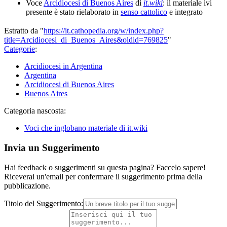
Voce
Arcidiocesi di Buenos Aires
di
it.wiki
: il materiale ivi
presente è stato rielaborato in
senso cattolico
e integrato
Estratto da "
https://it.cathopedia.org/w/index.php?
title=Arcidiocesi_di_Buenos_Aires&oldid=769825
"
Categorie
:
Arcidiocesi in Argentina
Argentina
Arcidiocesi di Buenos Aires
Buenos Aires
Categoria nascosta:
Voci che inglobano materiale di it.wiki
Invia un Suggerimento
Hai feedback o suggerimenti su questa pagina? Faccelo sapere!
Riceverai un'email per confermare il suggerimento prima della
pubblicazione.
Titolo del Suggerimento: