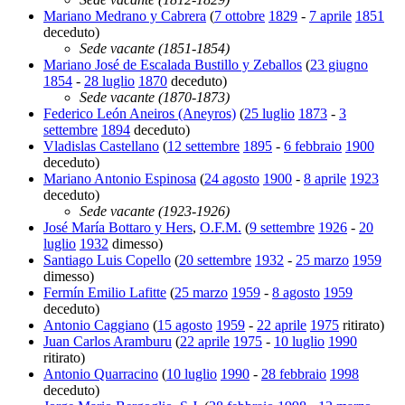
Mariano Medrano y Cabrera
(
7 ottobre
1829
-
7 aprile
1851
deceduto)
Sede vacante (1851-1854)
Mariano José de Escalada Bustillo y Zeballos
(
23 giugno
1854
-
28 luglio
1870
deceduto)
Sede vacante (1870-1873)
Federico León Aneiros (Aneyros)
(
25 luglio
1873
-
3
settembre
1894
deceduto)
Vladislas Castellano
(
12 settembre
1895
-
6 febbraio
1900
deceduto)
Mariano Antonio Espinosa
(
24 agosto
1900
-
8 aprile
1923
deceduto)
Sede vacante (1923-1926)
José María Bottaro y Hers
,
O.F.M.
(
9 settembre
1926
-
20
luglio
1932
dimesso)
Santiago Luis Copello
(
20 settembre
1932
-
25 marzo
1959
dimesso)
Fermín Emilio Lafitte
(
25 marzo
1959
-
8 agosto
1959
deceduto)
Antonio Caggiano
(
15 agosto
1959
-
22 aprile
1975
ritirato)
Juan Carlos Aramburu
(
22 aprile
1975
-
10 luglio
1990
ritirato)
Antonio Quarracino
(
10 luglio
1990
-
28 febbraio
1998
deceduto)