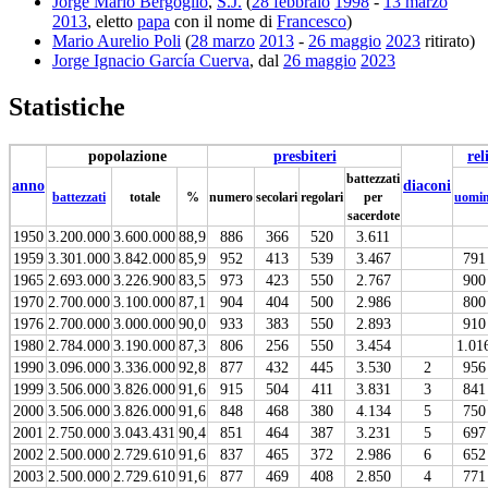
Jorge Mario Bergoglio
,
S.J.
(
28 febbraio
1998
-
13 marzo
2013
, eletto
papa
con il nome di
Francesco
)
Mario Aurelio Poli
(
28 marzo
2013
-
26 maggio
2023
ritirato)
Jorge Ignacio García Cuerva
, dal
26 maggio
2023
Statistiche
popolazione
presbiteri
rel
battezzati
anno
diaconi
battezzati
totale
%
numero
secolari
regolari
per
uomin
sacerdote
1950
3.200.000
3.600.000
88,9
886
366
520
3.611
1959
3.301.000
3.842.000
85,9
952
413
539
3.467
791
1965
2.693.000
3.226.900
83,5
973
423
550
2.767
900
1970
2.700.000
3.100.000
87,1
904
404
500
2.986
800
1976
2.700.000
3.000.000
90,0
933
383
550
2.893
910
1980
2.784.000
3.190.000
87,3
806
256
550
3.454
1.01
1990
3.096.000
3.336.000
92,8
877
432
445
3.530
2
956
1999
3.506.000
3.826.000
91,6
915
504
411
3.831
3
841
2000
3.506.000
3.826.000
91,6
848
468
380
4.134
5
750
2001
2.750.000
3.043.431
90,4
851
464
387
3.231
5
697
2002
2.500.000
2.729.610
91,6
837
465
372
2.986
6
652
2003
2.500.000
2.729.610
91,6
877
469
408
2.850
4
771