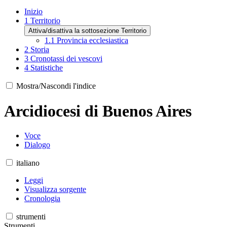
Inizio
1
Territorio
Attiva/disattiva la sottosezione Territorio
1.1
Provincia ecclesiastica
2
Storia
3
Cronotassi dei vescovi
4
Statistiche
Mostra/Nascondi l'indice
Arcidiocesi di Buenos Aires
Voce
Dialogo
italiano
Leggi
Visualizza sorgente
Cronologia
strumenti
Strumenti