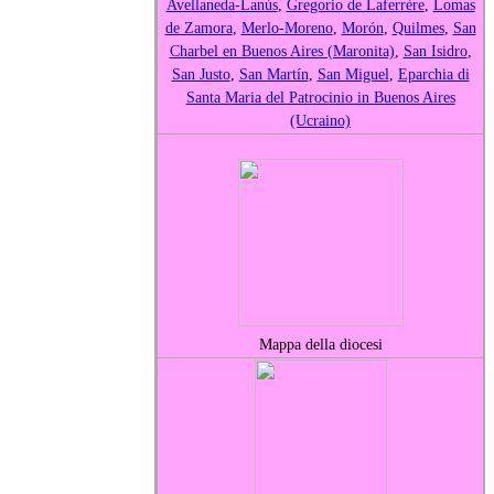
Avellaneda-Lanús
,
Gregorio de Laferrère
,
Lomas
de Zamora
,
Merlo-Moreno
,
Morón
,
Quilmes
,
San
Charbel en Buenos Aires (Maronita)
,
San Isidro
,
San Justo
,
San Martín
,
San Miguel
,
Eparchia di
Santa Maria del Patrocinio in Buenos Aires
(Ucraino)
Mappa della diocesi