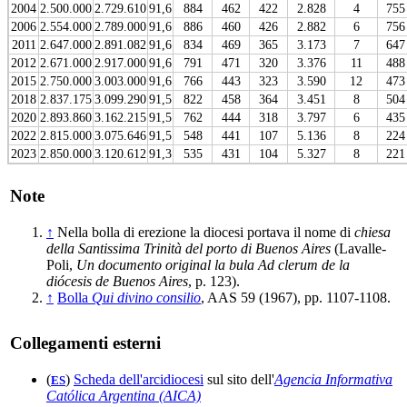
2004
2.500.000
2.729.610
91,6
884
462
422
2.828
4
755
2006
2.554.000
2.789.000
91,6
886
460
426
2.882
6
756
2011
2.647.000
2.891.082
91,6
834
469
365
3.173
7
647
2012
2.671.000
2.917.000
91,6
791
471
320
3.376
11
488
2015
2.750.000
3.003.000
91,6
766
443
323
3.590
12
473
2018
2.837.175
3.099.290
91,5
822
458
364
3.451
8
504
2020
2.893.860
3.162.215
91,5
762
444
318
3.797
6
435
2022
2.815.000
3.075.646
91,5
548
441
107
5.136
8
224
2023
2.850.000
3.120.612
91,3
535
431
104
5.327
8
221
Note
↑
Nella bolla di erezione la diocesi portava il nome di
chiesa
della Santissima Trinità del porto di Buenos Aires
(Lavalle-
Poli,
Un documento original la bula Ad clerum de la
diócesis de Buenos Aires
, p. 123).
↑
Bolla
Qui divino consilio
, AAS 59 (1967), pp. 1107-1108.
Collegamenti esterni
(
)
Scheda dell'arcidiocesi
sul sito dell'
Agencia Informativa
ES
Católica Argentina (AICA)