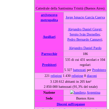
Cattedrale della Santissima Trinità (Buenos Aires).
arcivescovo
Jorge Ignacio García Cuerva
metropolita
Alejandro Daniel Giorgi
;
Sergio Iván Dornelles
;
Ausiliari
Pedro Bernardo Cannavó
;
Alejandro Daniel Pardo
Parrocchie
186
535 di cui 431 secolari e 104
Presbiteri
regolari
5.327
battezzati
per
Presbitero
221
religiosi
1.430
religiose
8
diaconi
3.120.612 abitanti in 205 km²
2.850.000 battezzati (91,3% del totale)
Nazione
Argentina
Sede
Buenos Aires
Diocesi suffraganee