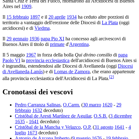
Santa Cruz e Terra del Fuoco, ritornarono all'Arcidiocesi di Buenos
Aires nel
1909
.
Il
15 febbraio
1897
e il
20 aprile
1934
ha ceduto altre porzioni di
territorio a vantaggio dell'erezione delle Diocesi di
La Plata
(oggi
arcidiocesi) e di
Viedma
.
Il
29 gennaio
1936
papa Pio XI
ha concesso agli arcivescovi di
Buenos Aires il titolo di
primate
d'
Argentina
.
Il 5 maggio
1967
in forza della bolla
Qui divino consilio
di
papa
Paolo VI
la
provincia ecclesiastica
dell'arcidiocesi di Buenos Aires si
è ingrandita, estendendosi alle Diocesi di Avellaneda (oggi
Diocesi
di Avellaneda-Lanús
) e di
Lomas de Zamora
, che erano appartenute
[
2
]
alla provincia ecclesiastica dell'Arcidiocesi di La Plata.
Cronotassi dei vescovi
Pedro Carranza Salinas
,
O.Carm.
(
30 marzo
1620
-
29
febbraio
1632
deceduto)
Cristóbal de Aresti Martínez de Aguilar
,
O.S.B.
(
3 dicembre
1635
-
1641
deceduto)
Cristóbal de la Mancha y Velazco
,
O.P.
(
31 agosto
1641
-
4
luglio
1673
deceduto)
Antonio de Azcona Imberto
(
9 maggio
1676
-
19 febbraio