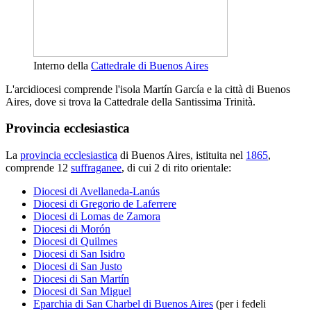
Interno della
Cattedrale di Buenos Aires
L'arcidiocesi comprende l'isola Martín García e la città di Buenos
Aires, dove si trova la Cattedrale della Santissima Trinità.
Provincia ecclesiastica
La
provincia ecclesiastica
di Buenos Aires, istituita nel
1865
,
comprende 12
suffraganee
, di cui 2 di rito orientale:
Diocesi di Avellaneda-Lanús
Diocesi di Gregorio de Laferrere
Diocesi di Lomas de Zamora
Diocesi di Morón
Diocesi di Quilmes
Diocesi di San Isidro
Diocesi di San Justo
Diocesi di San Martín
Diocesi di San Miguel
Eparchia di San Charbel di Buenos Aires
(per i fedeli