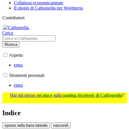
Collabora economicamente
Il plugin di Cathopedia per Wordpress
Contributori
Cerca
Ricerca
Aspetto
entra
Strumenti personali
entra
Hai già messo
mi piace
sulla
pagina
facebook
di
Cathopedia
?
Indice
sposta nella barra laterale
nascondi