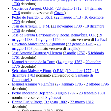
1700
deceduto)
Gabriel de Arregui
,
O.F.M.
(
23 giugno
1712
-
14 gennaio
1716
nominato vescovo di
Cuzco
)
Pedro de Fajardo
,
O.SS.T.
(
22 maggio
1713
-
16 dicembre
1729
deceduto)
Juan de Arregui
,
O.F.M.
(
22 novembre
1730
-
19 dicembre
1736
deceduto)
José de Peralta Barrionuevo y Rocha Benavídez
,
O.P.
(
19
maggio
1738
-
14 giugno
1746
nominato vescovo di
La Paz
)
Cayetano Marcellano y Agramont
(
23 gennaio
1749
-
23
maggio
1757
nominato vescovo di
Trujillo
)
José Antonio Basurco y Herrera
(
2 aprile
1757
-
5 febbraio
1761
deceduto)
Manuel Antonio de la Torre
(
14 giugno
1762
-
20 ottobre
1776
deceduto)
Sebastián Malvar y Pinto
,
O.F.M.
(
19 ottobre
1777
-
15
dicembre
1783
nominato arcivescovo di
Santiago di
Compostela
)
Manuel Azamor y Ramírez
(
27 gennaio
1785
-
2 ottobre
1796
deceduto)
Pedro Inocencio Bejarano
(
3 luglio
1797
-
23 febbraio
1801
nominato vescovo di
Sigüenza
)
Benito Lué y Riega
(
9 agosto
1802
-
22 marzo
1812
deceduto)
Sede vacante (1812-1829)