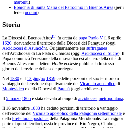
maroniti
)
Eparchia di Santa Maria del Patrocinio in Buenos Aires
(per i
fedeli
ucraini
)
Storia
[
1
]
La Diocesi di Buenos Aires
fu eretta da
papa Paolo V
il 6 aprile
1620
, ricavandone il territorio dalla Diocesi del Paraguay (oggi
Arcidiocesi di Asunción
). Originariamente era
suffraganea
dell'Arcidiocesi di La Plata o Charcas (oggi
Arcidiocesi di Sucre
). Il
Papa comunicò l'erezione della nuova diocesi al clero della città di
Buenos Aires con la lettera
Hodie ecclesie
pubblicata lo stesso
giorno dell'erezione della sede portegna.
Nel
1830
e il
13 giugno
1859
cedette porzioni del suo territorio a
vantaggio dell'erezione rispettivamente del
Vicariato apostolico
di
Montevideo
e della Diocesi di
Paraná
(oggi arcidiocesi).
Il
5 marzo
1865
è stata elevata al rango di
arcidiocesi
metropolitana
.
Il 16 novembre
1883
ha ceduto porzioni di territorio a vantaggio
dell'erezione del
Vicariato apostolico della Patagonia settentrionale
e
della
Prefettura apostolica
della Patagonia Meridionale. La maggior
parte di questi territori, ossia le province di Río Negro, Chubut,