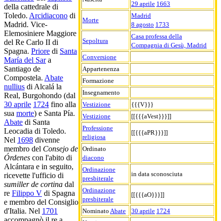
29 aprile
1663
della cattedrale di
Toledo.
Arcidiacono
di
Madrid
Morte
Madrid. Vice-
8 agosto
1733
Elemosiniere Maggiore
Casa professa della
Sepoltura
del Re Carlo II di
Compagnia di Gesù, Madrid
Spagna.
Priore
di
Santa
Conversione
María del Sar
a
Santiago de
Appartenenza
Compostela.
Abate
Formazione
nullius
di Alcalá la
Insegnamento
Real, Burgohondo (dal
30 aprile
1724
fino alla
Vestizione
{{{V}}}
sua
morte
) e Santa Pía.
Vestizione
[[{{{aVest}}}]]
Abate
di Santa
Professione
Leocadia di Toledo.
[[{{{aPR}}}]]
religiosa
Nel
1698
divenne
membro del
Consejo de
Ordinato
Órdenes
con l'abito di
diacono
Alcántara e in seguito,
Ordinazione
in data sconosciuta
ricevette l'ufficio di
presbiterale
sumiller de cortina
dal
Ordinazione
re
Filippo V
di Spagna
[[{{{aO}}}]]
presbiterale
e membro del Consiglio
d'Italia. Nel
1701
Nominato
Abate
30 aprile
1724
accompagnò il re a