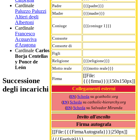
Cardinale
Padre
{{{padre}}}
Paluzzo Paluzzi
Madre
{{{madre}}}
Altieri degli
Albertoni
Coniuge
{{{coniuge 1}}}
Cardinale
Francesco
Consorte
Acquaviva
d'Aragona
Consorte di
Cardinale
Carlos
Figli
Borja Centellas
Religione
{{{religione}}}
y Ponce de
León
Motto reale
{{{motto reale}}}
[[File:
Firma
Successione
{{{firma}}}|150x150px]]
degli incarichi
Collegamenti esterni
(
)
Scheda
su
gcatholic.org
EN
(
)
Scheda
su
catholic-hierarchy.org
EN
(
)
Scheda
su
Salvador Miranda
EN
Invito all'ascolto
Firma autografa
[[File:{{{FirmaAutografa}}}|250px]]
{{{Festività}}}