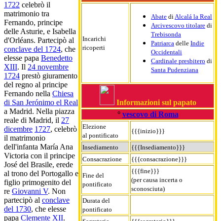
1722
celebrò il
matrimonio tra
Abate
di
Alcalá la Real
Fernando, principe
Arcivescovo titolare
di
delle Asturie, e Isabella
Trebisonda
Incarichi
d'Orléans. Partecipò al
Patriarca
delle
Indie
ricoperti
conclave del 1724
, che
Occidentali
elesse papa
Benedetto
Cardinale presbitero
di
XIII
. Il
24 novembre
Santa Pudenziana
1724
prestò giuramento
del regno al principe
Fernando nella
Chiesa
Informazioni sul papato
di San Jerónimo el Real
a Madrid. Nella piazza
°
vescovo di Roma
reale di Madrid, il
27
Elezione
dicembre
1727
, celebrò
{{{inizio}}}
al pontificato
il matrimonio
dell'infanta María Ana
Insediamento
{{{Insediamento}}}
Victoria con il principe
Consacrazione
{{{consacrazione}}}
José del Brasile, erede
{{{fine}}}
al trono del Portogallo e
Fine del
(per causa incerta o
figlio primogenito del
pontificato
sconosciuta)
re
Giovanni V
. Non
partecipò al
conclave
Durata del
del 1730
, che elesse
pontificato
papa
Clemente XII
.