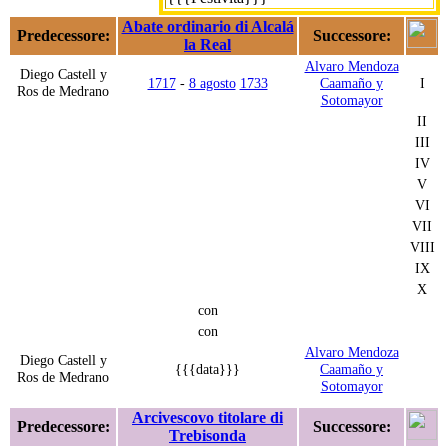
Abate ordinario di Alcalá
Predecessore:
Successore:
la Real
Alvaro Mendoza
Diego Castell y
1717
-
8 agosto
1733
Caamaño y
I
Ros de Medrano
Sotomayor
II
III
IV
V
VI
VII
VIII
IX
X
con
con
Alvaro Mendoza
Diego Castell y
{{{data}}}
Caamaño y
Ros de Medrano
Sotomayor
Arcivescovo titolare di
Predecessore:
Successore:
Trebisonda