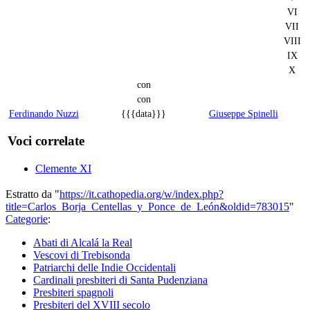
VI
VII
VIII
IX
X
con
con
Ferdinando Nuzzi
{{{data}}}
Giuseppe Spinelli
Voci correlate
Clemente XI
Estratto da "
https://it.cathopedia.org/w/index.php?
title=Carlos_Borja_Centellas_y_Ponce_de_León&oldid=783015
"
Categorie
:
Abati di Alcalá la Real
Vescovi di Trebisonda
Patriarchi delle Indie Occidentali
Cardinali presbiteri di Santa Pudenziana
Presbiteri spagnoli
Presbiteri del XVIII secolo