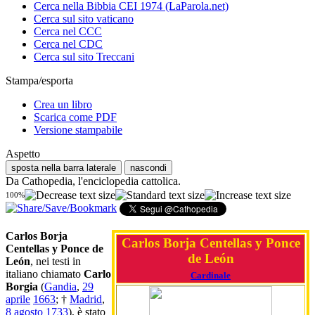
Cerca nella Bibbia CEI 1974 (LaParola.net)
Cerca sul sito vaticano
Cerca nel CCC
Cerca nel CDC
Cerca sul sito Treccani
Stampa/esporta
Crea un libro
Scarica come PDF
Versione stampabile
Aspetto
sposta nella barra laterale
nascondi
Da Cathopedia, l'enciclopedia cattolica.
100%
Carlos Borja
Carlos Borja Centellas y Ponce
Centellas y Ponce de
de León
León
, nei testi in
italiano chiamato
Carlo
Cardinale
Borgia
(
Gandia
,
29
aprile
1663
; †
Madrid
,
8 agosto
1733
), è stato