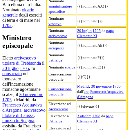
Nominato
Barcellona e in Italia.
amministratore
{{{nominatoAA}}}
Nominato
vicario
apostolico
generale
degli eserciti
Nominato
di terra e di mare nel
{{{nominato}}}
vescovo
1702
.
Nominato
20 luglio
1705
da
papa
arcivescovo
Clemente XI
Ministero
Nominato
episcopale
{{{nominatoAE}}}
arcieparca
Nominato
{{{nominatoP}}}
Eletto
arcivescovo
patriarca
titolare di Trebisonda
il
Nominato
eparca
{{{nominatoE}}}
20 luglio
1705
, fu
consacrato
nel
Consacrazione
{{{C}}}
monastero
vescovile
dell'Incarnazione,
,
Madrid
30 novembre
1705
Consacrazione
monache agostiniane
dall'
arc.
Francesco Acquaviva
vescovile
scalze, il
30 novembre
d'Aragona
1705
a Madrid, da
Elevazione ad
Francesco Acquaviva
{{{elevato}}}
Arcivescovo
d'Aragona
,
arcivescovo
titolare di Larissa
,
Elevazione a
3 ottobre
1708
da
papa
nunzio in Spagna
,
Patriarca
Clemente XI
assistito da Francisco
Elevazione ad