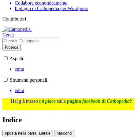
Collabora economicamente
Il plugin di Cathopedia per Wordpress
Contributori
Cerca
Ricerca
Aspetto
entra
Strumenti personali
entra
Hai già messo
mi piace
sulla
pagina
facebook
di
Cathopedia
?
Indice
sposta nella barra laterale
nascondi