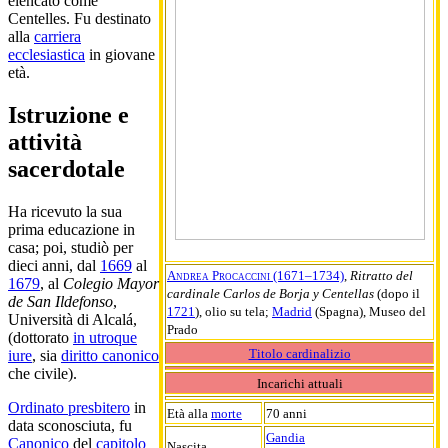
elencato come
Centelles. Fu destinato
alla
carriera
ecclesiastica
in giovane
età.
Istruzione e
attività
sacerdotale
Ha ricevuto la sua
prima educazione in
casa; poi, studiò per
dieci anni, dal
1669
al
Andrea Procaccini (1671–1734)
,
Ritratto del
1679
, al
Colegio Mayor
cardinale Carlos de Borja y Centellas
(dopo il
de San Ildefonso
,
1721
), olio su tela;
Madrid
(Spagna), Museo del
Università di Alcalá,
Prado
(dottorato
in utroque
Titolo cardinalizio
iure
, sia
diritto canonico
che civile).
Incarichi attuali
Ordinato presbitero
in
Età alla
morte
70 anni
data sconosciuta, fu
Gandia
Canonico
del
capitolo
Nascita