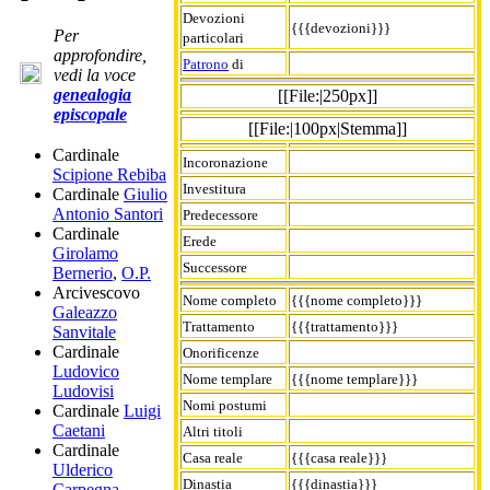
Devozioni
{{{devozioni}}}
Per
particolari
approfondire,
Patrono
di
vedi la voce
genealogia
[[File:|250px]]
episcopale
[[File:|100px|Stemma]]
Cardinale
Incoronazione
Scipione Rebiba
Investitura
Cardinale
Giulio
Antonio Santori
Predecessore
Cardinale
Erede
Girolamo
Successore
Bernerio
,
O.P.
Arcivescovo
Nome completo
{{{nome completo}}}
Galeazzo
Trattamento
{{{trattamento}}}
Sanvitale
Cardinale
Onorificenze
Ludovico
Nome templare
{{{nome templare}}}
Ludovisi
Nomi postumi
Cardinale
Luigi
Caetani
Altri titoli
Cardinale
Casa reale
{{{casa reale}}}
Ulderico
Dinastia
{{{dinastia}}}
Carpegna