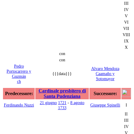
III
IV
V
VI
VII
VIII
IX
X
con
con
Pedro
Alvaro Mendoza
Portocarrero y
{{{data}}}
Caamaño y
Guzmán
Sotomayor
ch
Cardinale presbitero di
Predecessore:
Successore:
Santa Pudenziana
21 giugno
1721
-
8 agosto
Ferdinando Nuzzi
Giuseppe Spinelli
I
1733
II
III
IV
V