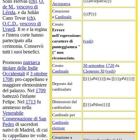
{{{arcieparca}}}
Solís Hervás (
ch
),
O.
Arcieparca
de M.
,
vescovo di
Creazione
Lérida
, e da Julián
{{{P}}}
a
Cardinale
Cano Tevar (
ch
),
O.C.D.
,
vescovo di
Creato
Urgell
. Il re e la regina
Errore
e l'intera corte hanno
nell'espressione:
partecipato alla
carattere di
(
vedi
)
cerimonia. Conservò
punteggiatura "
tutti i suoi benefici.
{" non
riconosciuto.
Promosso
patriarca
Creato
30 settembre
1720
da
titolare delle Indie
Cardinale
Clemente XI
(
vedi
)
Occidentali
il
3 ottobre
[[{{{aPd}}}]] da [[{{{pPd}}}]]
1708
; pro-cappellano e
Deposto dal
maggiore elemosiniere
cardinalato
del palazzo. Nel
1709
battezzò l'infante
Felipe. Nel
1713
fu
Dimissioni dal
[[{{{aPdim}}}]]
ammesso nella
cardinalato
Venerabile
Cardinale per
Congregazione di San
Cardinale
Pedro
di sacerdoti
elettore
nativi di Madrid, di cui
fu cappellano tre volte.
Creazione a