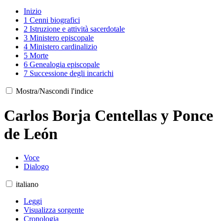
Inizio
1
Cenni biografici
2
Istruzione e attività sacerdotale
3
Ministero episcopale
4
Ministero cardinalizio
5
Morte
6
Genealogia episcopale
7
Successione degli incarichi
Mostra/Nascondi l'indice
Carlos Borja Centellas y Ponce
de León
Voce
Dialogo
italiano
Leggi
Visualizza sorgente
Cronologia