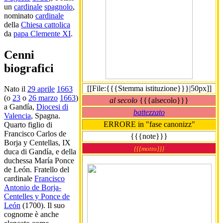
un
cardinale
spagnolo
,
nominato
cardinale
della
Chiesa cattolica
da
papa Clemente XI
.
Cenni
biografici
[[File:{{{Stemma istituzione}}}|50px]]
Nato il
29 aprile
1663
(o
23
o
26 marzo
1663
)
al secolo
{{{alsecolo}}}
a Gandía,
Diocesi di
battezzato
Valencia
, Spagna.
ERRORE in "fase canonizz"
Quarto figlio di
Francisco Carlos de
{{{note}}}
Borja y Centellas, IX
{{{motto}}}
duca di Gandía, e della
duchessa María Ponce
de León. Fratello del
cardinale
Francisco
Antonio de Borja-
Centelles y Ponce de
León
(1700). Il suo
cognome è anche