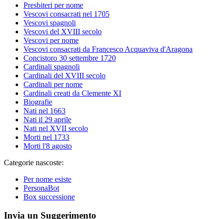
Presbiteri per nome
Vescovi consacrati nel 1705
Vescovi spagnoli
Vescovi del XVIII secolo
Vescovi per nome
Vescovi consacrati da Francesco Acquaviva d'Aragona
Concistoro 30 settembre 1720
Cardinali spagnoli
Cardinali del XVIII secolo
Cardinali per nome
Cardinali creati da Clemente XI
Biografie
Nati nel 1663
Nati il 29 aprile
Nati nel XVII secolo
Morti nel 1733
Morti l'8 agosto
Categorie nascoste:
Per nome esiste
PersonaBot
Box successione
Invia un Suggerimento