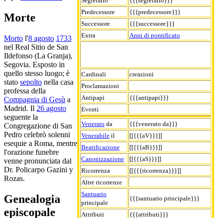
Segretario
{{{segretario}}}
Predecessore
{{{predecessore}}}
Morte
Successore
{{{successore}}}
Extra
Anni di pontificato
Morto
l'
8 agosto
1733
nel Real Sitio de San
Ildefonso (La Granja),
Segovia. Esposto in
quello stesso luogo; è
Cardinali
creazioni
stato
sepolto
nella casa
Proclamazioni
professa della
Antipapi
{{{antipapi}}}
Compagnia di Gesù
a
Madrid. Il
26 agosto
Eventi
seguente la
Venerato
da
{{{venerato da}}}
Congregazione di San
Pedro celebrò solenni
Venerabile
il
[[{{{aV}}}]]
esequie a Roma, mentre
Beatificazione
[[{{{aB}}}]]
l'orazione funebre
Canonizzazione
[[{{{aS}}}]]
venne pronunciata dal
Dr. Policarpo Gazini y
Ricorrenza
[[{{{ricorrenza}}}]]
Rozas.
Altre ricorrenze
Santuario
Genealogia
{{{santuario principale}}}
principale
episcopale
Attributi
{{{attributi}}}