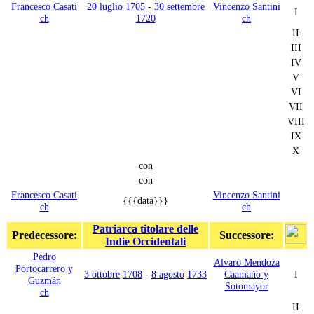
Francesco Casati
20 luglio
1705
-
30 settembre
Vincenzo Santini
I
ch
1720
ch
II
III
IV
V
VI
VII
VIII
IX
X
con
con
Francesco Casati
Vincenzo Santini
{{{data}}}
ch
ch
Patriarca titolare delle
Predecessore:
Successore:
Indie Occidentali
Pedro
Alvaro Mendoza
Portocarrero y
3 ottobre
1708
-
8 agosto
1733
Caamaño y
I
Guzmán
Sotomayor
ch
II