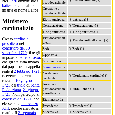
{{{pseudocardinale}}}
Nel
1720
amministrò il
pseudocardinale
battesimo
a un altro
Creazione a
infante di nome Felipe.
pseudocardinale
Eletto Antipapa
{{{antipapa}}}
Ministero
Consacrazione
{{{Consacrazione}}}
cardinalizio
Fine pontificato
{{{Fine pontificato}}}
Pseudocardinali
Creato
cardinale
{{{Pseudocardinali creati}}}
creati
presbitero
nel
concistoro del 30
Sede
{{{Sede}}}
settembre 1720
; il re gli
Opposto a
impose la
berretta rossa
,
Sostenuto da
che gli era stata inviata
dal papa, nella cappella
Scomunicato
da
reale il
2 febbraio
1721
;
Confermato
{{{Confermato cardinale}}}
ricevette la berretta
cardinale
rossa, il
10 giugno
Nomina a
1721
e il
titolo
di
Santa
pseudocardinale
{{{Annullato da}}}
Pudenziana
,
21 giugno
annullata da
1721
. Non partecipò al
conclave del 1721
, che
Riammesso da
elesse papa
Innocenzo
Precedente
{{{Precedente}}}
XIII
, perché arrivato in
Successivo
{{{Successivo}}}
ritardo. Il
21 gennaio