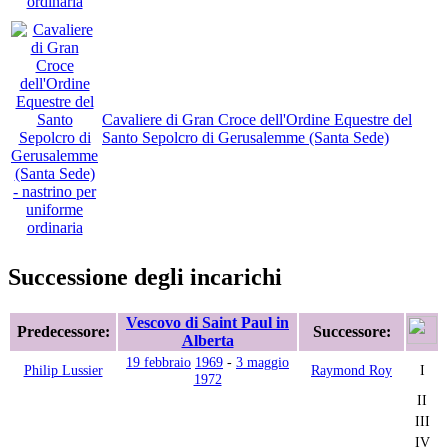
Cavaliere di Gran Croce dell'Ordine Equestre del
Santo Sepolcro di Gerusalemme (Santa Sede)
Successione degli incarichi
Vescovo di Saint Paul in
Predecessore:
Successore:
Alberta
19 febbraio
1969
-
3 maggio
Philip Lussier
Raymond Roy
I
1972
II
III
IV