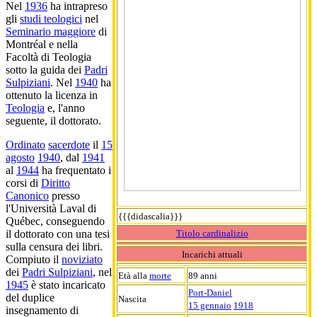
Nel
1936
ha intrapreso
gli
studi teologici
nel
Seminario maggiore
di
Montréal e nella
Facoltà di Teologia
sotto la guida dei
Padri
Sulpiziani
. Nel
1940
ha
ottenuto la licenza in
Teologia
e, l'anno
seguente, il dottorato.
Ordinato
sacerdote
il
15
agosto
1940
, dal
1941
al
1944
ha frequentato i
corsi di
Diritto
Canonico
presso
l'Università Laval di
{{{didascalia}}}
Québec, conseguendo
Titolo cardinalizio
il dottorato con una tesi
sulla censura dei libri.
Incarichi attuali
Compiuto il
noviziato
dei
Padri Sulpiziani
, nel
Età alla
morte
89 anni
1945
è stato incaricato
Port-Daniel
del duplice
Nascita
15 gennaio
1918
insegnamento di