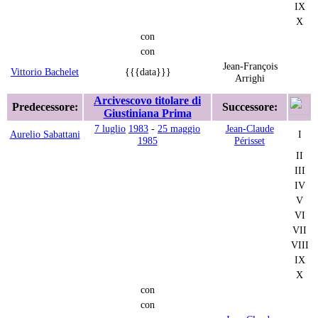
IX
X
con
con
Jean-François
Vittorio Bachelet
{{{data}}}
Arrighi
Arcivescovo titolare di
Predecessore:
Successore:
Giustiniana Prima
7 luglio
1983
-
25 maggio
Jean-Claude
Aurelio Sabattani
I
1985
Périsset
II
III
IV
V
VI
VII
VIII
IX
X
con
con