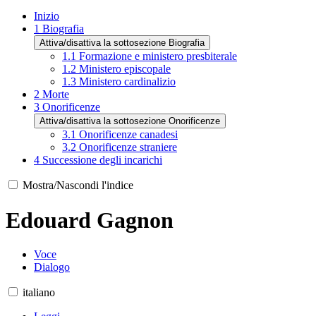
Inizio
1
Biografia
Attiva/disattiva la sottosezione Biografia
1.1
Formazione e ministero presbiterale
1.2
Ministero episcopale
1.3
Ministero cardinalizio
2
Morte
3
Onorificenze
Attiva/disattiva la sottosezione Onorificenze
3.1
Onorificenze canadesi
3.2
Onorificenze straniere
4
Successione degli incarichi
Mostra/Nascondi l'indice
Edouard Gagnon
Voce
Dialogo
italiano