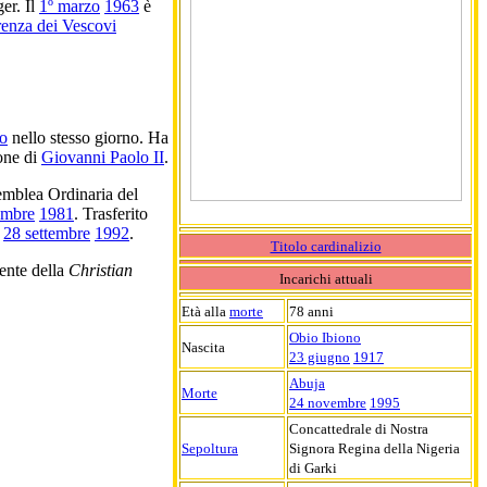
er. Il
1º marzo
1963
è
enza dei Vescovi
o
nello stesso giorno. Ha
ione di
Giovanni Paolo II
.
emblea Ordinaria del
embre
1981
. Trasferito
l
28 settembre
1992
.
Titolo cardinalizio
ente della
Christian
Incarichi attuali
Età alla
morte
78 anni
Obio Ibiono
Nascita
23 giugno
1917
Abuja
Morte
24 novembre
1995
Concattedrale di Nostra
Sepoltura
Signora Regina della Nigeria
di Garki