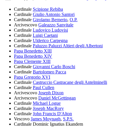
Cardinale
Scipione Rebiba
Cardinale
Giulio Antonio Santori
Cardinale
Girolamo Bernerio
,
O.P.
Arcivescovo
Galeazzo Sanvitale
Cardinale
Ludovico Ludovisi
Cardinale
Luigi Caetani
Cardinale
Ulderico Carpegna
Cardinale
Paluzzo Paluzzi Altieri degli Albertoni
Papa Benedetto XIII
Papa Benedetto XIV
Papa Clemente XIII
Cardinale
Giovanni Carlo Boschi
Cardinale
Bartolomeo Pacca
Papa Gregorio XVI
Cardinale
Castruccio Castracane degli Antelminelli
Cardinale
Paul Cullen
Arcivescovo
Joseph Dixon
Arcivescovo
Daniel McGettingan
Cardinale
Michael Logue
Cardinale
Joseph MacRory
Cardinale
John Francis D'Alton
Vescovo
James Moynagh
,
S.P.S.
Cardinale
Dominic Ignatius Ekandem