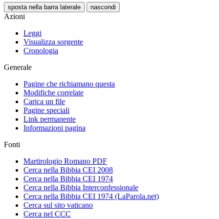
sposta nella barra laterale
nascondi
Azioni
Leggi
Visualizza sorgente
Cronologia
Generale
Pagine che richiamano questa
Modifiche correlate
Carica un file
Pagine speciali
Link permanente
Informazioni pagina
Fonti
Martirologio Romano PDF
Cerca nella Bibbia CEI 2008
Cerca nella Bibbia CEI 1974
Cerca nella Bibbia Interconfessionale
Cerca nella Bibbia CEI 1974 (LaParola.net)
Cerca sul sito vaticano
Cerca nel CCC