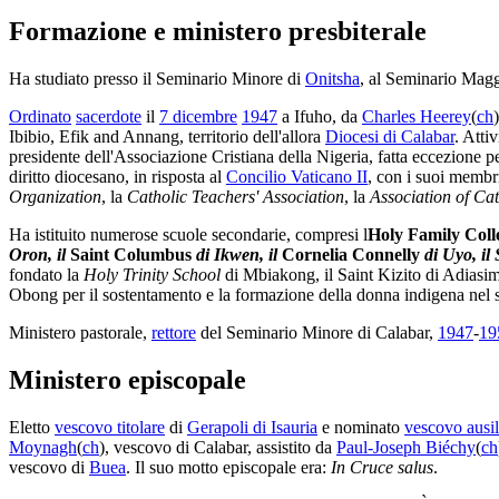
Formazione e ministero presbiterale
Ha studiato presso il Seminario Minore di
Onitsha
, al Seminario Mag
Ordinato
sacerdote
il
7 dicembre
1947
a Ifuho, da
Charles Heerey
(
ch
Ibibio, Efik and Annang, territorio dell'allora
Diocesi di Calabar
. Attiv
presidente dell'Associazione Cristiana della Nigeria, fatta eccezione p
diritto diocesano, in risposta al
Concilio Vaticano II
, con i suoi membri
Organization
, la
Catholic Teachers' Association
, la
Association of Ca
Ha istituito numerose scuole secondarie, compresi l
Holy Family Coll
Oron, il
Saint Columbus
di Ikwen, il
Cornelia Connelly
di Uyo, il
fondato la
Holy Trinity School
di Mbiakong, il Saint Kizito di Adiasim
Obong per il sostentamento e la formazione della donna indigena nel s
Ministero pastorale,
rettore
del Seminario Minore di Calabar,
1947
-
19
Ministero episcopale
Eletto
vescovo titolare
di
Gerapoli di Isauria
e nominato
vescovo ausil
Moynagh
(
ch
), vescovo di Calabar, assistito da
Paul-Joseph Biéchy
(
ch
vescovo di
Buea
. Il suo motto episcopale era:
In Cruce salus
.