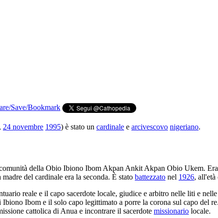
,
24 novembre
1995
) è stato un
cardinale
e
arcivescovo
nigeriano
.
a comunità della Obio Ibiono Ibom Akpan Ankit Akpan Obio Ukem. Era
madre del cardinale era la seconda. È stato
battezzato
nel
1926
, all'età
uario reale e il capo sacerdote locale, giudice e arbitro nelle liti e nell
Ibiono Ibom e il solo capo legittimato a porre la corona sul capo del re. 
missione cattolica di Anua e incontrare il sacerdote
missionario
locale.