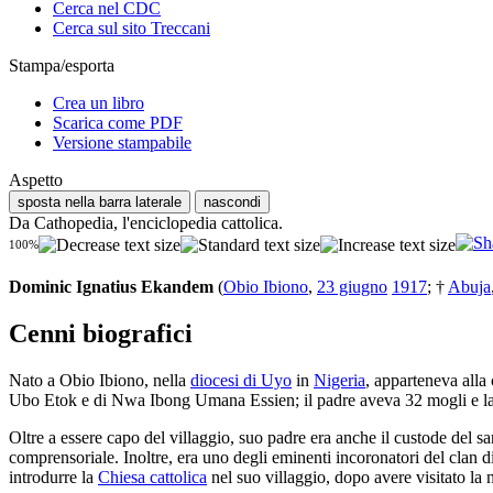
Cerca nel CDC
Cerca sul sito Treccani
Stampa/esporta
Crea un libro
Scarica come PDF
Versione stampabile
Aspetto
sposta nella barra laterale
nascondi
Da Cathopedia, l'enciclopedia cattolica.
100%
Dominic Ignatius Ekandem
(
Obio Ibiono
,
23 giugno
1917
; †
Abuja
Cenni biografici
Nato a Obio Ibiono, nella
diocesi di Uyo
in
Nigeria
, apparteneva all
Ubo Etok e di Nwa Ibong Umana Essien; il padre aveva 32 mogli e la 
Oltre a essere capo del villaggio, suo padre era anche il custode del sant
comprensoriale. Inoltre, era uno degli eminenti incoronatori del clan di 
introdurre la
Chiesa cattolica
nel suo villaggio, dopo avere visitato la 