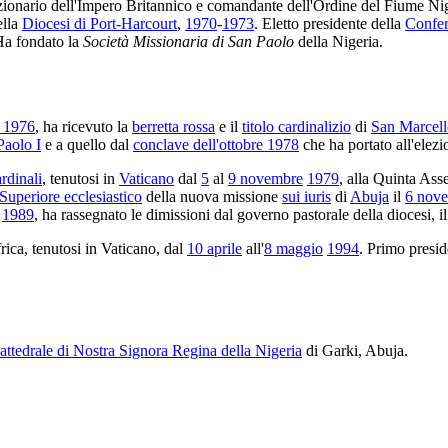
nzionario dell'Impero Britannico e comandante dell'Ordine del Fiume Nig
lla
Diocesi di Port-Harcourt
,
1970
-
1973
. Eletto presidente della
Confer
 Ha fondato la
Società Missionaria di San Paolo
della Nigeria.
o 1976
, ha ricevuto la
berretta rossa
e il
titolo cardinalizio
di
San Marcell
Paolo I
e a quello dal
conclave dell'ottobre 1978
che ha portato all'elez
rdinali
, tenutosi in
Vaticano
dal
5
al
9 novembre
1979
, alla Quinta Ass
Superiore ecclesiastico
della nuova missione
sui iuris
di
Abuja
il
6 nov
1989
, ha rassegnato le dimissioni dal governo pastorale della diocesi, i
rica, tenutosi in Vaticano, dal
10 aprile
all'
8 maggio
1994
. Primo presid
ttedrale di Nostra Signora Regina della Nigeria
di Garki, Abuja.