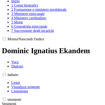
Inizio
1
Cenni biografici
2
Formazione e ministero presbiterale
3
Ministero episcopale
4
Ministero cardinalizio
5
Morte
6
Genealogia episcopale
7
Successione degli incarichi
Mostra/Nascondi l'indice
Dominic Ignatius Ekandem
Voce
Dialogo
italiano
Leggi
Visualizza sorgente
Cronologia
strumenti
Strumenti