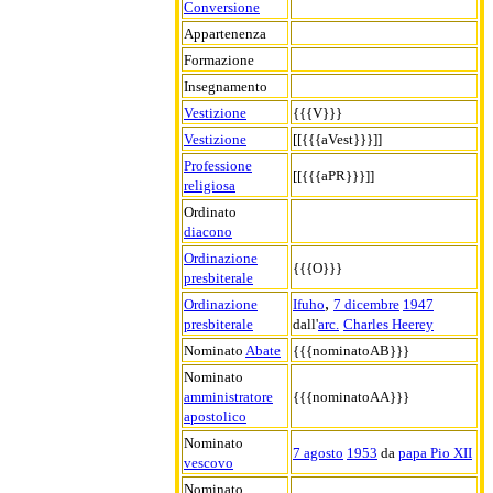
Conversione
Appartenenza
Formazione
Insegnamento
Vestizione
{{{V}}}
Vestizione
[[{{{aVest}}}]]
Professione
[[{{{aPR}}}]]
religiosa
Ordinato
diacono
Ordinazione
{{{O}}}
presbiterale
,
Ordinazione
Ifuho
7 dicembre
1947
presbiterale
dall'
arc.
Charles Heerey
Nominato
Abate
{{{nominatoAB}}}
Nominato
amministratore
{{{nominatoAA}}}
apostolico
Nominato
7 agosto
1953
da
papa Pio XII
vescovo
Nominato