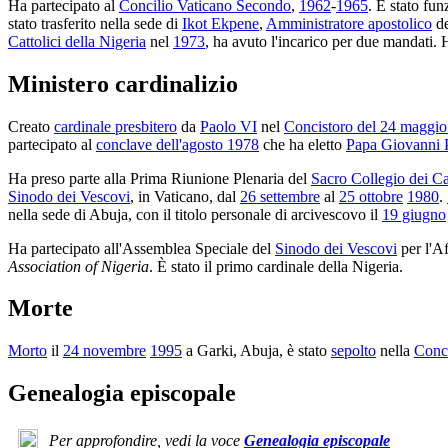
Ha partecipato al
Concilio Vaticano Secondo
,
1962
-
1965
. È stato fu
stato trasferito nella sede di
Ikot Ekpene
,
Amministratore apostolico
de
Cattolici della Nigeria
nel
1973
, ha avuto l'incarico per due mandati.
Ministero cardinalizio
Creato
cardinale presbitero
da
Paolo VI
nel
Concistoro del 24 maggi
partecipato al
conclave dell'agosto 1978
che ha eletto
Papa Giovanni 
Ha preso parte alla Prima Riunione Plenaria del
Sacro Collegio dei Ca
Sinodo dei Vescovi
, in Vaticano, dal
26 settembre
al
25 ottobre
1980
.
nella sede di Abuja, con il titolo personale di arcivescovo il
19 giugno
Ha partecipato all'Assemblea Speciale del
Sinodo dei Vescovi
per l'Af
Association of Nigeria
. È stato il primo cardinale della Nigeria.
Morte
Morto
il
24 novembre
1995
a Garki, Abuja, è stato
sepolto
nella
Conca
Genealogia episcopale
Per approfondire, vedi la voce
Genealogia episcopale