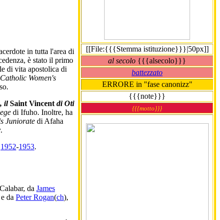
[[File:{{{Stemma istituzione}}}|50px]]
cerdote in tutta l'area di
cedenza, è stato il primo
al secolo
{{{alsecolo}}}
e di vita apostolica di
battezzato
Catholic Women's
ERRORE in "fase canonizz"
so.
{{{note}}}
, il
Saint Vincent
di Oti
{{{motto}}}
lege
di Ifuho. Inoltre, ha
ls Juniorate
di Afaha
y
.
,
1952
-
1953
.
Calabar, da
James
e da
Peter Rogan
(
ch
),