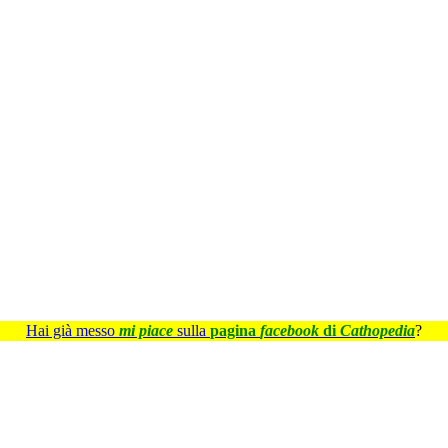
Hai già messo
mi piace
sulla
pagina
facebook
di
Cathopedia
?