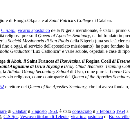
giore di Enugu-Okpala e al
Saint Patrick's College
di Calabar.
)
C.S.Sp.
,
vicario apostolico
della Nigeria meridionale, è stato il primo sa
ità religiosa presso il
Queen of Apostles Seminary
, da lui fondato in pre
er la
Società Missionaria di San Paolo
della Nigeria (una società clerical
 fino a oggi, al servizio dell'apostolato missionario), ha pure fondato la
tholic Graduates
"Lux Catholica" e varie scuole, ospedali e case di ripo
ege
di Abak, il
Saint Frances
di Ikot Ataku, il
Regina Coeli
di Essene
 Saint Augustine di Urua Inyang e l
Holy Child Teachers' Training Col
, la
Adiaha Obong Secondary School
di Uyo, come pure la
Loreto Gir
ervizio religioso, come controparte del
Queen of the Apostles Seminar
52
e rettore del
Queen of the Apostles Seminary
, che lui aveva fondato
iare
di
Calabar
il
7 agosto
1953
, è stato
consacrato
il
7 febbraio
1954
a 
),
C.S.Sp.
,
Vescovo titolare di Telepte
,
vicario apostolico
di
Brazzaville