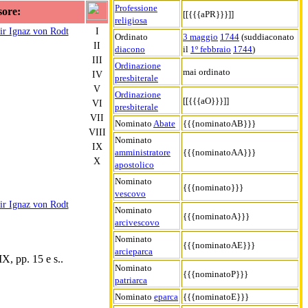
Professione
sore:
[[{{{aPR}}}]]
religiosa
r Ignaz von Rodt
I
Ordinato
3 maggio
1744
(suddiaconato
II
diacono
il
1º febbraio
1744
)
III
Ordinazione
mai ordinato
IV
presbiterale
V
Ordinazione
[[{{{aO}}}]]
VI
presbiterale
VII
Nominato
Abate
{{{nominatoAB}}}
VIII
Nominato
IX
amministratore
{{{nominatoAA}}}
X
apostolico
Nominato
{{{nominato}}}
vescovo
r Ignaz von Rodt
Nominato
{{{nominatoA}}}
arcivescovo
Nominato
{{{nominatoAE}}}
arcieparca
IX, pp. 15 e s..
Nominato
{{{nominatoP}}}
patriarca
Nominato
eparca
{{{nominatoE}}}