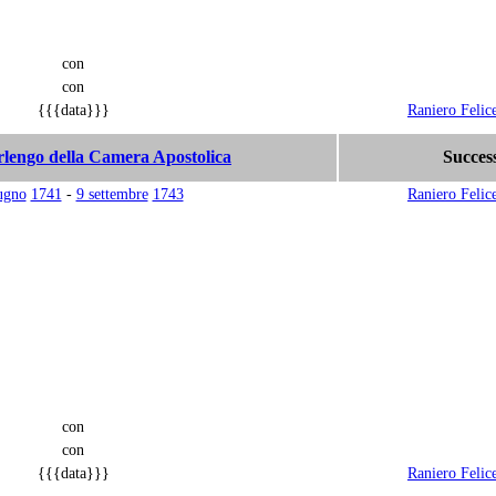
con
con
{{{data}}}
Raniero Felic
lengo della Camera Apostolica
Succes
ugno
1741
-
9 settembre
1743
Raniero Felic
con
con
{{{data}}}
Raniero Felic