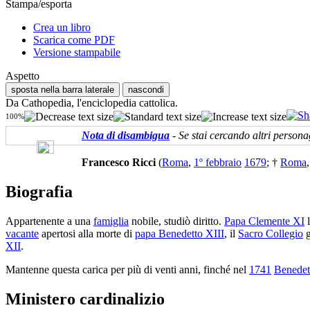
Stampa/esporta
Crea un libro
Scarica come PDF
Versione stampabile
Aspetto
sposta nella barra laterale
nascondi
Da Cathopedia, l'enciclopedia cattolica.
100%
Nota di disambigua
- Se stai cercando altri persona
Francesco Ricci
(
Roma
,
1º febbraio
1679
; †
Roma
Biografia
Appartenente a una
famiglia
nobile, studiò diritto.
Papa Clemente XI
l
vacante
apertosi alla morte di
papa Benedetto XIII
, il
Sacro Collegio
g
XII
.
Mantenne questa carica per più di venti anni, finché nel
1741
Benede
Ministero cardinalizio