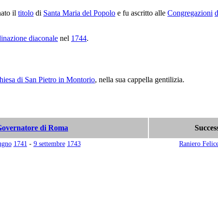
nato il
titolo
di
Santa Maria del Popolo
e fu ascritto alle
Congregazioni
d
dinazione diaconale
nel
1744
.
hiesa di San Pietro in Montorio
, nella sua cappella gentilizia.
overnatore di Roma
Succes
ugno
1741
-
9 settembre
1743
Raniero Felic