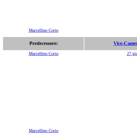
Marcellino Corio
Predecessore:
Vice-Camer
Marcellino Corio
27 gi
Marcellino Corio