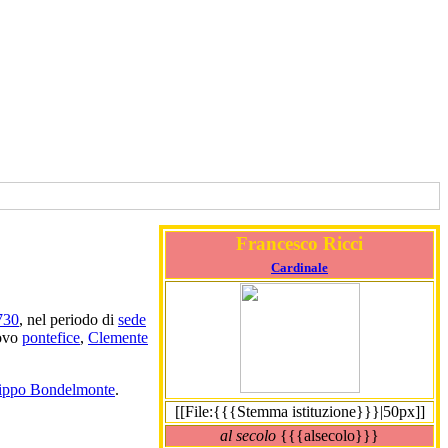
Francesco Ricci
Cardinale
730
, nel periodo di
sede
uovo
pontefice
,
Clemente
lippo Bondelmonte
.
[[File:{{{Stemma istituzione}}}|50px]]
al secolo
{{{alsecolo}}}