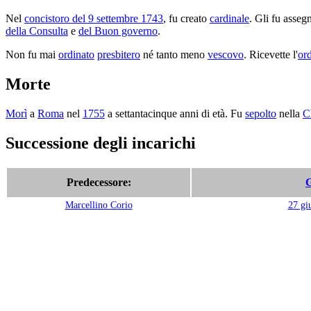
Nel
concistoro del 9 settembre 1743
, fu creato
cardinale
. Gli fu asseg
della Consulta
e
del Buon governo
.
Non fu mai
ordinato
presbitero
né tanto meno
vescovo
. Ricevette l'
or
Morte
Morì
a
Roma
nel
1755
a settantacinque anni di età. Fu
sepolto
nella
C
Successione degli incarichi
Predecessore:
G
Marcellino Corio
27 gi