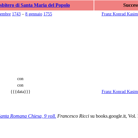
sbitero di Santa Maria del Popolo
Succes
tembre
1743
–
8 gennaio
1755
Franz Konrad Kasimi
con
con
{{{data}}}
Franz Konrad Kasimi
 Santa Romana Chiesa, 9 voll.
Francesco Ricci
su books.google.it, Vol. 