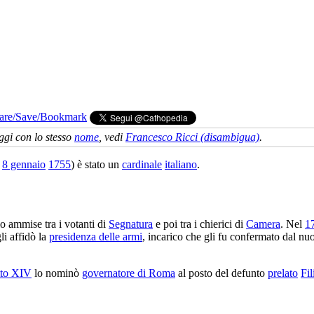
ggi con lo stesso
nome
, vedi
Francesco Ricci (disambigua)
.
,
8 gennaio
1755
) è stato un
cardinale
italiano
.
o ammise tra i votanti di
Segnatura
e poi tra i chierici di
Camera
. Nel
1
li affidò la
presidenza delle armi
, incarico che gli fu confermato dal n
tto XIV
lo nominò
governatore di Roma
al posto del defunto
prelato
Fi