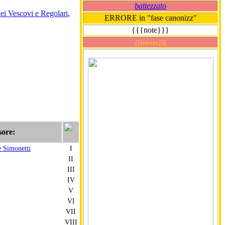
battezzato
ei Vescovi e Regolari
,
ERRORE in "fase canonizz"
{{{note}}}
{{{motto}}}
sore:
e Simonetti
I
II
III
IV
V
VI
VII
VIII