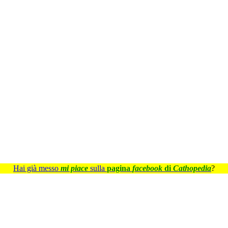
Hai già messo
mi piace
sulla
pagina
facebook
di
Cathopedia
?