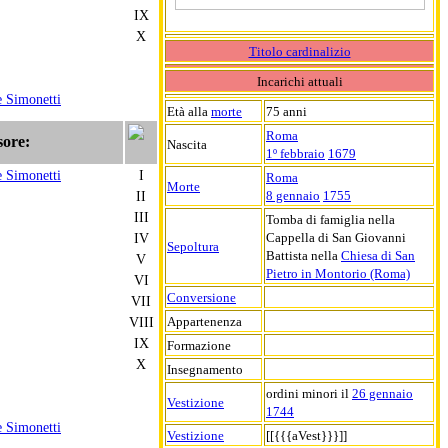
IX
X
Titolo cardinalizio
Incarichi attuali
e Simonetti
Età alla
morte
75 anni
Roma
sore:
Nascita
1º febbraio
1679
e Simonetti
I
Roma
Morte
II
8 gennaio
1755
III
Tomba di famiglia nella
IV
Cappella di San Giovanni
Sepoltura
Battista nella
Chiesa di San
V
Pietro in Montorio (Roma)
VI
Conversione
VII
VIII
Appartenenza
IX
Formazione
X
Insegnamento
ordini minori il
26 gennaio
Vestizione
1744
e Simonetti
Vestizione
[[{{{aVest}}}]]